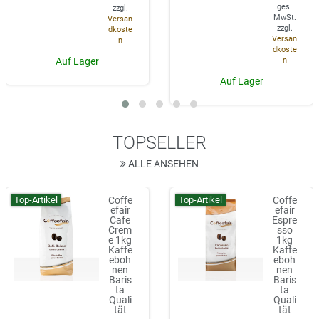
ges.
zzgl.
MwSt.
Versan
zzgl.
dkoste
Versan
n
dkoste
n
Auf Lager
Auf Lager
TOPSELLER
ALLE ANSEHEN
Top-Artikel
Top-Artikel
Coffe
Coffe
efair
efair
Cafe
Espre
Crem
sso
e 1kg
1kg
Kaffe
Kaffe
eboh
eboh
nen
nen
Baris
Baris
ta
ta
Quali
Quali
tät
tät