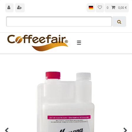
0
0,00 €
☰