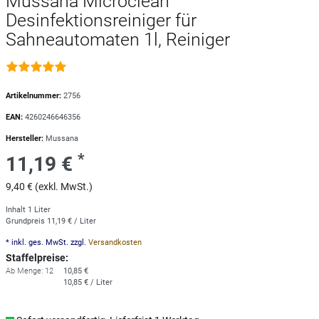
Mussana Microclean
Desinfektionsreiniger für
Sahneautomaten 1l, Reiniger
Artikelnummer:
2756
EAN:
4260246646356
Hersteller:
Mussana
*
11,19 €
9,40 € (exkl. MwSt.)
Inhalt
1
Liter
Grundpreis
11,19 € / Liter
* inkl. ges. MwSt. zzgl.
Versandkosten
Staffelpreise:
Ab Menge: 12
10,85 €
10,85 € / Liter