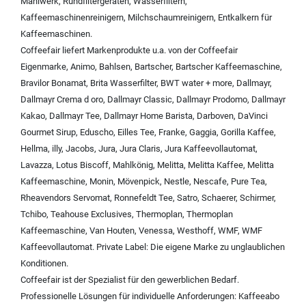
Mahlwerk
,
Rundfiltergeräten
,
Wasserfiltern
,
Kaffeemaschinenreinigern
,
Milchschaumreinigern
,
Entkalkern für
Kaffeemaschinen
.
Coffeefair liefert Markenprodukte u.a. von der
Coffeefair
Eigenmarke
,
Animo
,
Bahlsen
,
Bartscher
,
Bartscher Kaffeemaschine
,
Bravilor Bonamat
,
Brita Wasserfilter
,
BWT water + more
,
Dallmayr
,
Dallmayr Crema d oro
,
Dallmayr Classic
,
Dallmayr Prodomo
,
Dallmayr
Kakao
,
Dallmayr Tee
,
Dallmayr Home Barista
,
Darboven
,
DaVinci
Gourmet Sirup
,
Eduscho
,
Eilles Tee
,
Franke
,
Gaggia
,
Gorilla Kaffee
,
Hellma
,
illy
,
Jacobs
,
Jura
,
Jura Claris
,
Jura Kaffeevollautomat
,
Lavazza
,
Lotus Biscoff
,
Mahlkönig
,
Melitta
,
Melitta Kaffee
,
Melitta
Kaffeemaschine
,
Monin
,
Mövenpick
,
Nestle
,
Nescafe
,
Pure Tea
,
Rheavendors Servomat
,
Ronnefeldt Tee
,
Satro
,
Schaerer
,
Schirmer
,
Tchibo
,
Teahouse Exclusives
,
Thermoplan
,
Thermoplan
Kaffeemaschine
,
Van Houten
,
Venessa
,
Westhoff
,
WMF
,
WMF
Kaffeevollautomat
.
Private Label:
Die eigene Marke zu unglaublichen
Konditionen.
Coffeefair ist der Spezialist für den gewerblichen Bedarf.
Professionelle Lösungen für individuelle Anforderungen:
Kaffeeabo