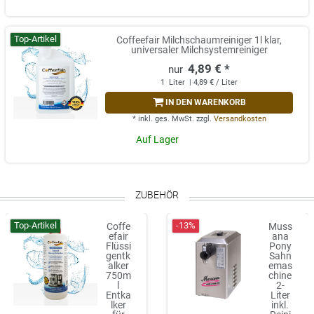
Top-Artikel
Coffeefair Milchschaumreiniger 1l klar,
universaler Milchsystemreiniger
4,89 € *
1
Liter
| 4,89 € / Liter
IN DEN WARENKORB
*
inkl. ges. MwSt.
zzgl.
Versandkosten
Auf Lager
ZUBEHÖR
Top-Artikel
-13%
Coffe
Muss
efair
ana
Flüssi
Pony
gentk
Sahn
alker
emas
750m
chine
l
2-
Entka
Liter
lker
inkl.