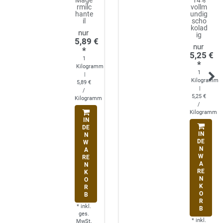
rmilc
vollm
hante
undig
il
scho
kolad
ig
5,89 €
*
5,25 €
1
*
Kilogramm
1
|
Kilogramm
5,89 €
|
/
5,25 €
Kilogramm
/
Kilogramm
IN
DE
IN
N
DE
W
N
A
W
RE
A
N
RE
K
N
O
K
R
O
B
R
*
inkl.
B
ges.
*
inkl.
MwSt.