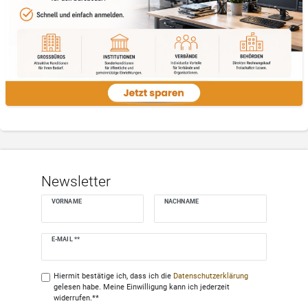
Newsletter
VORNAME
NACHNAME
Newsletter
E-MAIL **
Honig
Hiermit bestätige ich, dass ich die
Daten­schutz­erklärung
gelesen habe. Meine Einwilligung kann ich jederzeit
widerrufen.**