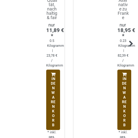
Quali
Alter
tät,
nativ
nach
e zu
haltig
Frank
& fair
e
11,89 €
18,95 €
*
*
0.5
0.23
Kilogramm
Kilogramm
|
|
23,78 €
82,39 €
/
/
Kilogramm
Kilogramm
IN
IN
DE
DE
N
N
W
W
A
A
RE
RE
N
N
K
K
O
O
R
R
B
B
*
inkl.
*
inkl.
ges.
ges.