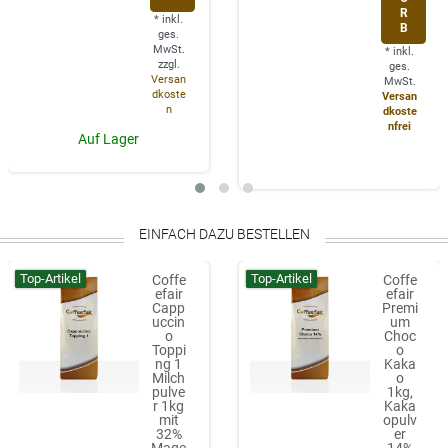
R
*
inkl.
B
ges.
MwSt.
*
inkl.
zzgl.
ges.
Versan
MwSt.
dkoste
Versan
n
dkoste
nfrei
Auf Lager
EINFACH DAZU BESTELLEN
Top-Artikel
Top-Artikel
Coffe
Coffe
efair
efair
Capp
Premi
uccin
um
o
Choc
Toppi
o
ng 1
Kaka
Milch
o
pulve
1kg,
r 1kg
Kaka
mit
opulv
32%
er
Mage
14%