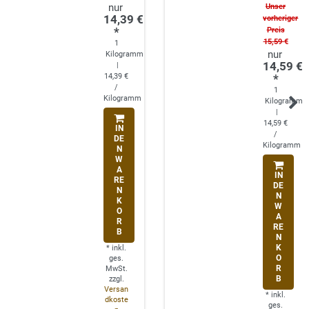
Unser
14,39 €
vorheriger
*
Preis
15,59 €
1
Kilogramm
14,59 €
|
14,39 €
*
/
1
Kilogramm
Kilogramm
|
14,59 €
IN
/
DE
Kilogramm
N
W
A
IN
RE
DE
N
N
K
W
O
A
R
RE
B
N
K
*
inkl.
O
ges.
R
MwSt.
B
zzgl.
Versan
*
inkl.
dkoste
ges.