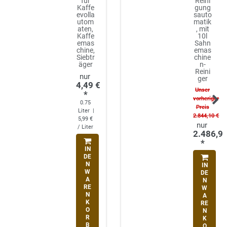
für
Reini
Kaffe
gung
evolla
sauto
utom
matik
aten,
, mit
Kaffe
10l
emas
Sahn
chine,
emas
Siebtr
chine
äger
n-
Reini
ger
4,49 €
Unser
*
vorheriger
0.75
Preis
Liter
|
2.844,10 €
5,99 €
/ Liter
2.486,90
*
IN
DE
N
IN
W
DE
A
N
RE
W
N
A
K
RE
O
N
R
K
B
O