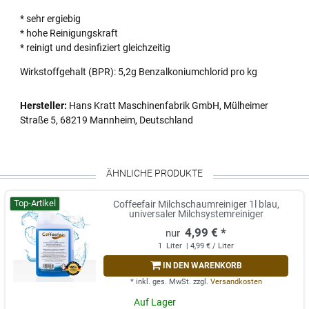
* sehr ergiebig
* hohe Reinigungskraft
* reinigt und desinfiziert gleichzeitig
Wirkstoffgehalt (BPR): 5,2g Benzalkoniumchlorid pro kg
Hersteller:
Hans Kratt Maschinenfabrik GmbH, Mülheimer
Straße 5, 68219 Mannheim, Deutschland
ÄHNLICHE PRODUKTE
Top-Artikel
Coffeefair Milchschaumreiniger 1l blau,
universaler Milchsystemreiniger
4,99 € *
1
Liter
| 4,99 € / Liter
IN DEN WARENKORB
*
inkl. ges. MwSt.
zzgl.
Versandkosten
Auf Lager