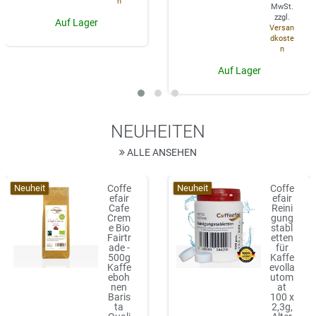
n
MwSt.
zzgl.
Auf Lager
Versan
dkoste
n
Auf Lager
NEUHEITEN
ALLE ANSEHEN
Neuheit
Neuheit
Coffe
Coffe
efair
efair
Cafe
Reini
Crem
gung
e Bio
stabl
Fairtr
etten
ade -
für
500g
Kaffe
Kaffe
evolla
eboh
utom
nen
at
Baris
100 x
ta
2,3g,