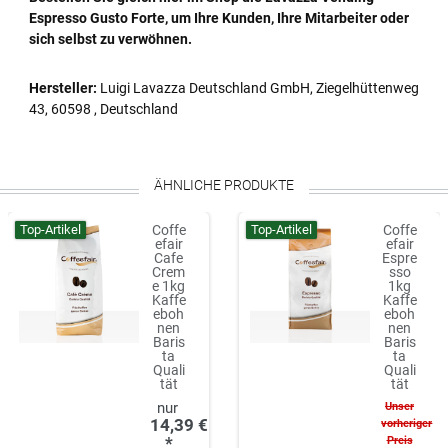
Espresso Gusto Forte, um Ihre Kunden, Ihre Mitarbeiter oder
sich selbst zu verwöhnen.
Hersteller:
Luigi Lavazza Deutschland GmbH, Ziegelhüttenweg
43, 60598 , Deutschland
ÄHNLICHE PRODUKTE
Top-Artikel
Top-Artikel
Coffe
Coffe
efair
efair
Cafe
Espre
Crem
sso
e 1kg
1kg
Kaffe
Kaffe
eboh
eboh
nen
nen
Baris
Baris
ta
ta
Quali
Quali
tät
tät
Unser
14,39 €
vorheriger
*
Preis