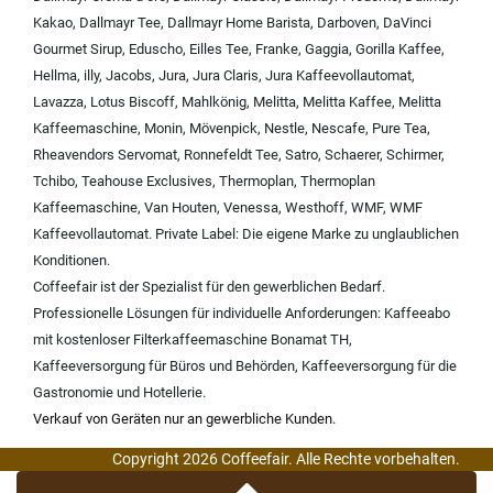
Kakao
,
Dallmayr Tee
,
Dallmayr Home Barista
,
Darboven
,
DaVinci
Gourmet Sirup
,
Eduscho
,
Eilles Tee
,
Franke
,
Gaggia
,
Gorilla Kaffee
,
Hellma
,
illy
,
Jacobs
,
Jura
,
Jura Claris
,
Jura Kaffeevollautomat
,
Lavazza
,
Lotus Biscoff
,
Mahlkönig
,
Melitta
,
Melitta Kaffee
,
Melitta
Kaffeemaschine
,
Monin
,
Mövenpick
,
Nestle
,
Nescafe
,
Pure Tea
,
Rheavendors Servomat
,
Ronnefeldt Tee
,
Satro
,
Schaerer
,
Schirmer
,
Tchibo
,
Teahouse Exclusives
,
Thermoplan
,
Thermoplan
Kaffeemaschine
,
Van Houten
,
Venessa
,
Westhoff
,
WMF
,
WMF
Kaffeevollautomat
.
Private Label:
Die eigene Marke zu unglaublichen
Konditionen.
Coffeefair ist der Spezialist für den gewerblichen Bedarf.
Professionelle Lösungen für individuelle Anforderungen:
Kaffeeabo
mit kostenloser Filterkaffeemaschine Bonamat TH
,
Kaffeeversorgung für Büros und Behörden
,
Kaffeeversorgung für die
Gastronomie und Hotellerie
.
Verkauf von Geräten nur an gewerbliche Kunden.
Copyright 2026 Coffeefair. Alle Rechte vorbehalten.