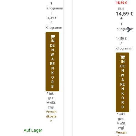
15,59 €
1
Kilogramm
14,59 €
|
14,39 €
*
/
1
Kilogramm
Kilogramm
|
14,59 €
IN
/
DE
Kilogramm
N
W
A
IN
RE
DE
N
N
K
W
O
A
R
RE
B
N
K
*
inkl.
O
ges.
R
MwSt.
B
zzgl.
Versan
*
inkl.
dkoste
ges.
n
MwSt.
zzgl.
Auf Lager
Versan