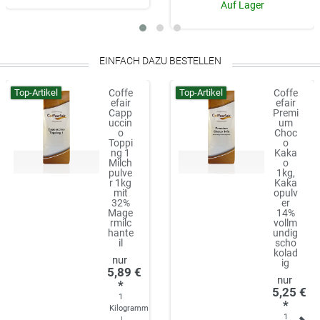
Auf Lager
EINFACH DAZU BESTELLEN
Top-Artikel
Top-Artikel
Coffe
Coffe
efair
efair
Capp
Premi
uccin
um
o
Choc
Toppi
o
ng 1
Kaka
Milch
o
pulve
1kg,
r 1kg
Kaka
mit
opulv
32%
er
Mage
14%
rmilc
vollm
hante
undig
il
scho
kolad
ig
5,89 €
*
5,25 €
1
*
Kilogramm
1
|