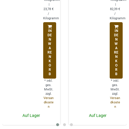
|
|
23,78 €
82,39 €
/
/
Kilogramm
Kilogramm
IN
IN
DE
DE
N
N
W
W
A
A
RE
RE
N
N
K
K
O
O
R
R
B
B
*
inkl.
*
inkl.
ges.
ges.
MwSt.
MwSt.
zzgl.
zzgl.
Versan
Versan
dkoste
dkoste
n
n
Auf Lager
Auf Lager