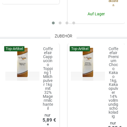
dkoste
n
Auf Lager
ZUBEHÖR
Top-Artikel
Top-Artikel
Coffe
Coffe
efair
efair
Capp
Premi
uccin
um
o
Choc
Toppi
o
ng 1
Kaka
Milch
o
pulve
1kg,
r 1kg
Kaka
mit
opulv
32%
er
Mage
14%
rmilc
vollm
hante
undig
il
scho
kolad
ig
5,89 €
*