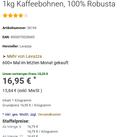
1kg Kaffeebohnen, 100% Robusta
Artikelnummer:
56194
EAN:
8000070028685
Hersteller:
Lavazza
➤ Mehr von Lavazza
600+ Mal im letzten Monat gekauft
Unser vorheriger Preis 18,29 €
*
16,95 €
15,84 € (exkl. MwSt.)
Inhalt
1
Kilogramm
Grundpreis
16,95 € / Kilogramm
* inkl. ges. MwSt. zzgl.
Versandkosten
Staffelpreise:
Ab Menge: 6
16,79 €
16,79 € / Kilogramm
Ab Menge: 12
16,65 €