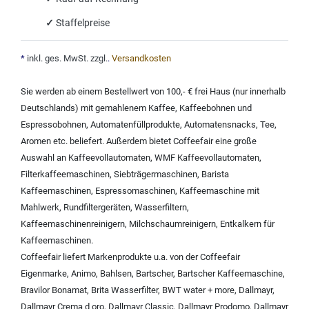
✓
Staffelpreise
*
inkl. ges. MwSt. zzgl.
.
Versandkosten
Sie werden ab einem Bestellwert von 100,- € frei Haus (nur innerhalb
Deutschlands) mit
gemahlenem Kaffee
,
Kaffeebohnen und
Espressobohnen
,
Automatenfüllprodukte
,
Automatensnacks
,
Tee
,
Aromen
etc. beliefert. Außerdem bietet Coffeefair eine große
Auswahl an
Kaffeevollautomaten
,
WMF Kaffeevollautomaten
,
Filterkaffeemaschinen
,
Siebträgermaschinen
,
Barista
Kaffeemaschinen
,
Espressomaschinen
,
Kaffeemaschine mit
Mahlwerk
,
Rundfiltergeräten
,
Wasserfiltern
,
Kaffeemaschinenreinigern
,
Milchschaumreinigern
,
Entkalkern für
Kaffeemaschinen
.
Coffeefair liefert Markenprodukte u.a. von der
Coffeefair
Eigenmarke
,
Animo
,
Bahlsen
,
Bartscher
,
Bartscher Kaffeemaschine
,
Bravilor Bonamat
,
Brita Wasserfilter
,
BWT water + more
,
Dallmayr
,
Dallmayr Crema d oro
,
Dallmayr Classic
,
Dallmayr Prodomo
,
Dallmayr