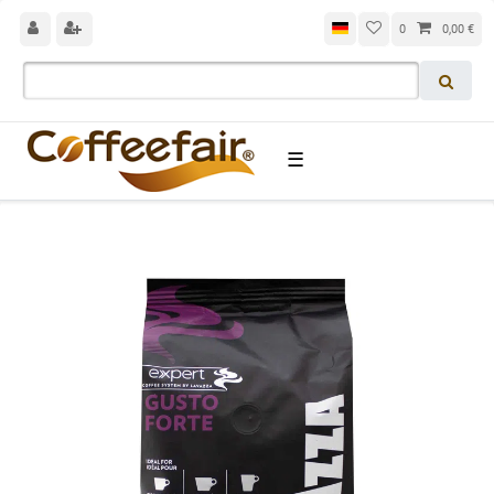
0
0,00 €
☰