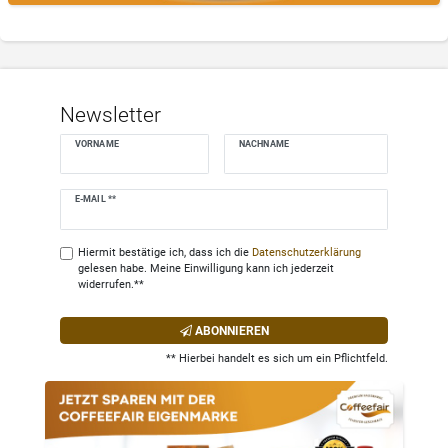
Newsletter
VORNAME
NACHNAME
Newsletter
E-MAIL **
Honig
Hiermit bestätige ich, dass ich die
Daten­schutz­erklärung
gelesen habe. Meine Einwilligung kann ich jederzeit
widerrufen.**
ABONNIEREN
** Hierbei handelt es sich um ein Pflichtfeld.