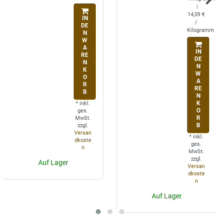
|
14,59 €
IN
/
DE
Kilogramm
N
W
A
IN
RE
DE
N
N
K
W
O
A
R
RE
B
N
K
*
inkl.
O
ges.
R
MwSt.
B
zzgl.
Versan
*
inkl.
dkoste
ges.
n
MwSt.
zzgl.
Auf Lager
Versan
dkoste
n
Auf Lager