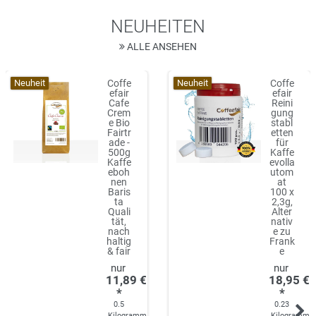
NEUHEITEN
ALLE ANSEHEN
Neuheit
Neuheit
Coffe
Coffe
efair
efair
Cafe
Reini
Crem
gung
e Bio
stabl
Fairtr
etten
ade -
für
500g
Kaffe
Kaffe
evolla
eboh
utom
nen
at
Baris
100 x
ta
2,3g,
Quali
Alter
tät,
nativ
nach
e zu
haltig
Frank
& fair
e
11,89 €
18,95 €
*
*
0.5
0.23
Kilogramm
Kilogramm