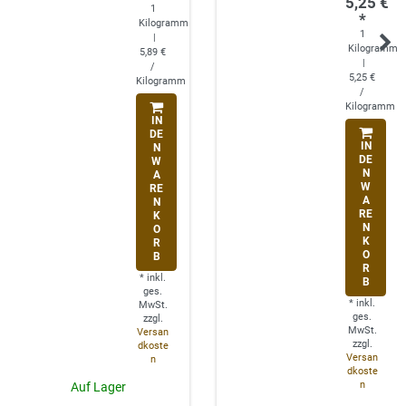
5,25 €
1
*
Kilogramm
1
|
Kilogramm
5,89 €
|
/
5,25 €
Kilogramm
/
Kilogramm
IN
DE
IN
N
DE
W
N
A
W
RE
A
N
RE
K
N
O
K
R
O
B
R
*
inkl.
B
ges.
*
inkl.
MwSt.
ges.
zzgl.
MwSt.
Versan
zzgl.
dkoste
Versan
n
dkoste
n
Auf Lager