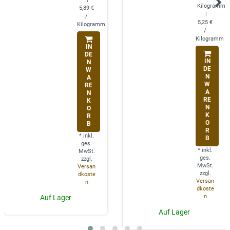
Kilogramm
5,89 €
|
/
5,25 €
Kilogramm
/
Kilogramm
IN
DE
IN
N
DE
W
N
A
W
RE
A
N
RE
K
N
O
K
R
O
B
R
*
inkl.
B
ges.
*
inkl.
MwSt.
ges.
zzgl.
MwSt.
Versan
zzgl.
dkoste
Versan
n
dkoste
n
Auf Lager
Auf Lager