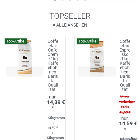
TOPSELLER
ALLE ANSEHEN
Top-Artikel
Top-Artikel
Coffe
Coffe
efair
efair
Cafe
Espre
Crem
sso
e 1kg
1kg
Kaffe
Kaffe
eboh
eboh
nen
nen
Baris
Baris
ta
ta
Quali
Quali
tät
tät
Unser
14,39 €
vorheriger
*
Preis
15,59 €
1
Kilogramm
14,59 €
|
14,39 €
*
/
1
Kilogramm
Kilogramm