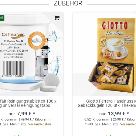
ZUBEHÖR
el
fair Reinigungstabletten 100 x
Giotto Ferrero Haselnuss 
g universal Reinigungstabs
Gebäckkugeln 120 Stk, Theken
7,99 € *
13,99 € *
Kilogramm
| 49,94 € / Kilogramm
0.52
Kilogramm
| 26,90 € / Kilo
l. ges. MwSt.
zzgl.
Versandkosten
*
inkl. ges. MwSt.
zzgl.
Versandk