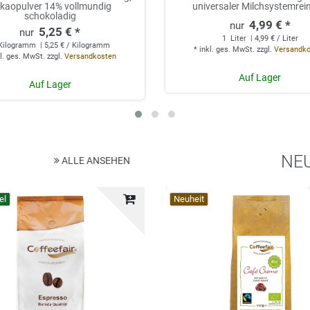
kaopulver 14% vollmundig
universaler Milchsystemrei
schokoladig
4,99 € *
5,25 € *
1
Liter
| 4,99 € / Liter
Kilogramm
| 5,25 € / Kilogramm
*
inkl. ges. MwSt.
zzgl.
Versandk
l. ges. MwSt.
zzgl.
Versandkosten
Auf Lager
Auf Lager
NE
ALLE ANSEHEN
el
Top-Artikel
Neuheit