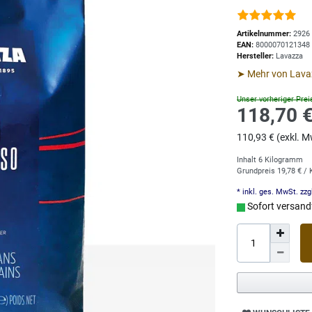
Artikelnummer:
2926
EAN:
8000070121348
Hersteller:
Lavazza
➤ Mehr von Lava
Unser vorheriger Prei
118,70 
110,93 € (exkl. M
Inhalt
6
Kilogramm
Grundpreis
19,78 € /
* inkl. ges. MwSt. zzg
Sofort versandf