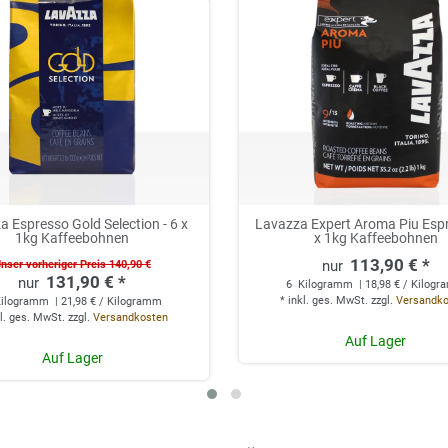
a Espresso Gold Selection - 6 x
Lavazza Expert Aroma Piu Espr
1kg Kaffeebohnen
x 1kg Kaffeebohnen
113,90 € *
nser vorheriger Preis 140,90 €
131,90 € *
6
Kilogramm
| 18,98 € / Kilog
*
inkl. ges. MwSt.
zzgl.
Versandk
ilogramm
| 21,98 € / Kilogramm
l. ges. MwSt.
zzgl.
Versandkosten
Auf Lager
Auf Lager