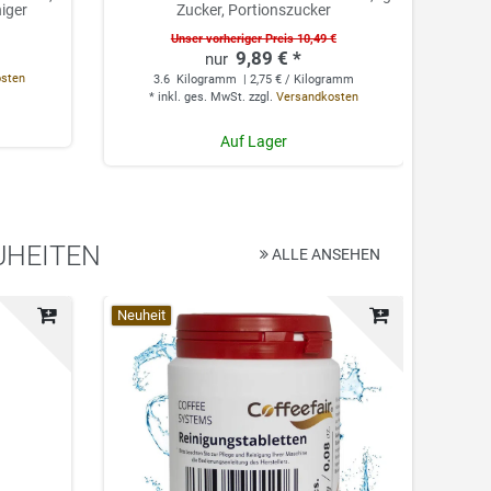
niger
Zucker, Portionszucker
Unser vorheriger Preis 10,49 €
9,89 € *
0.
osten
3.6
Kilogramm
| 2,75 € / Kilogramm
*
*
inkl. ges. MwSt.
zzgl.
Versandkosten
Auf Lager
UHEITEN
ALLE ANSEHEN
Top-Artikel
Neuheit
Top-Ar
Neuhei