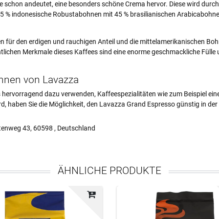
e schon andeutet, eine besonders schöne Crema hervor. Diese wird du
 % indonesische Robustabohnen mit 45 % brasilianischen Arabicabohnen
für den erdigen und rauchigen Anteil und die mittelamerikanischen Bohn
tlichen Merkmale dieses Kaffees sind eine enorme geschmackliche Fülle u
ohnen von Lavazza
 hervorragend dazu verwenden, Kaffeespezialitäten wie zum Beispiel ei
ird, haben Sie die Möglichkeit, den Lavazza Grand Espresso günstig in de
tenweg 43, 60598 , Deutschland
ÄHNLICHE PRODUKTE