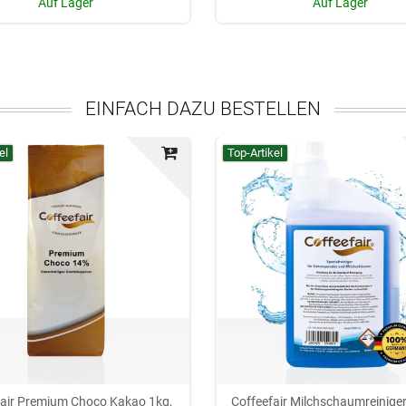
Auf Lager
Auf Lager
EINFACH DAZU BESTELLEN
el
Top-Artikel
fair Premium Choco Kakao 1kg,
Coffeefair Milchschaumreiniger 