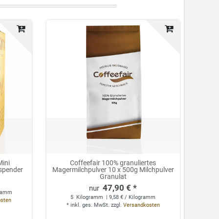
Mini
Coffeefair 100% granuliertes
spender
Magermilchpulver 10 x 500g Milchpulver
Granulat
47,90 € *
gramm
5
Kilogramm
| 9,58 € / Kilogramm
osten
*
inkl. ges. MwSt.
zzgl.
Versandkosten