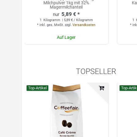
Milchpulver 1kg mit 32%
Ka
Magermilchanteil
5,89 € *
1
Kilogramm
| 5,89 € / Kilogramm
1
*
inkl. ges. MwSt.
zzgl.
Versandkosten
*
ink
Auf Lager
TOPSELLER
Top-Artikel
Top-Artik