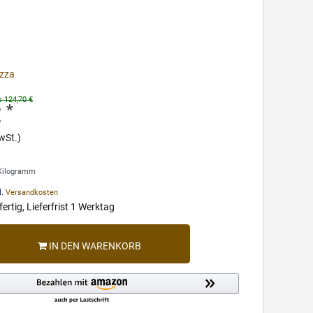
zza
s 124,70 €
*
€
wSt.)
 Kilogramm
l.
Versandkosten
ertig, Lieferfrist 1 Werktag
IN DEN WARENKORB