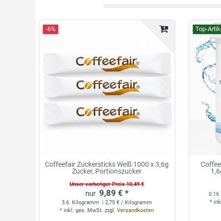
-6%
Top-Artik
Coffeefair Zuckersticks Weiß 1000 x 3,6g
Coffee
Zucker, Portionszucker
1,6
Unser vorheriger Preis 10,49 €
9,89 € *
0.16
*
ink
3.6
Kilogramm
| 2,75 € / Kilogramm
*
inkl. ges. MwSt.
zzgl.
Versandkosten