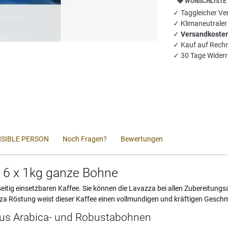
WUNSCHLISTE
✓ Taggleicher Ver
✓ Klimaneutrale
✓
Versandkosten
✓ Kauf auf Rech
✓ 30 Tage Widerr
SIBLE PERSON
Noch Fragen?
Bewertungen
n 6 x 1kg ganze Bohne
eitig einsetzbaren Kaffee. Sie können die Lavazza bei allen Zubereitungs
azza Röstung weist dieser Kaffee einen vollmundigen und kräftigen Gesch
us Arabica- und Robustabohnen