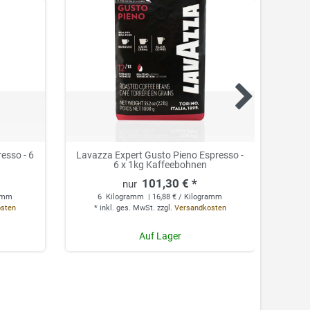
esso - 6
Lavazza Expert Gusto Pieno Espresso -
6 x 1kg Kaffeebohnen
K
101,30 € *
ramm
6
Kilogramm
| 16,88 € / Kilogramm
osten
*
inkl. ges. MwSt.
zzgl.
Versandkosten
*
Auf Lager