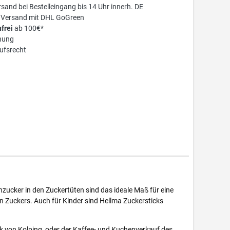
sand bei Bestelleingang bis 14 Uhr innerh. DE
r Versand mit DHL GoGreen
frei
ab 100€*
nung
ufsrecht
zucker in den Zuckertüten sind das ideale Maß für eine
n Zuckers. Auch für Kinder sind Hellma Zuckersticks
k von Kolping, oder der Kaffee- und Kuchenverkauf des