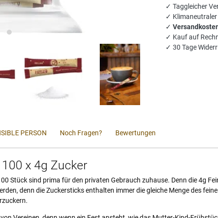
✓ Taggleicher Ver
✓ Klimaneutrale
✓
Versandkosten
✓ Kauf auf Rech
✓ 30 Tage Widerr
SIBLE PERSON
Noch Fragen?
Bewertungen
 100 x 4g Zucker
00 Stück sind prima für den privaten Gebrauch zuhause. Denn die 4g Fein
rden, denn die Zuckersticks enthalten immer die gleiche Menge des feine
rzuckern.
 von Vereinen, denn wenn ein Fest ansteht, wie das Mutter-Kind-Frühstüc