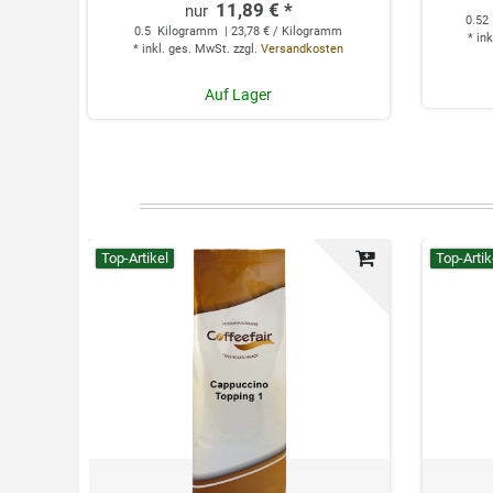
11,89 € *
0.52
0.5
Kilogramm
| 23,78 € / Kilogramm
*
ink
*
inkl. ges. MwSt.
zzgl.
Versandkosten
Auf Lager
Top-Artikel
Top-Artik