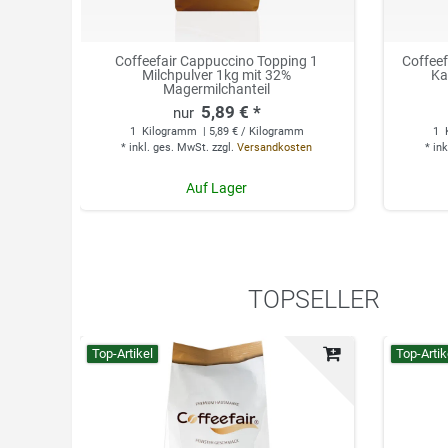
Coffeefair Cappuccino Topping 1
Coffee
Milchpulver 1kg mit 32%
Ka
Magermilchanteil
5,89 € *
1
Kilogramm
| 5,89 € / Kilogramm
1
*
inkl. ges. MwSt.
zzgl.
Versandkosten
*
ink
Auf Lager
TOPSELLER
Top-Artikel
Top-Artik