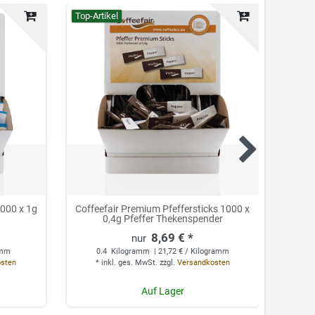
Top-Artikel
Top-Ar
1000 x 1g
Coffeefair Premium Pfeffersticks 1000 x
Coff
0,4g Pfeffer Thekenspender
1000
8,69 € *
amm
0.4
Kilogramm
| 21,72 € / Kilogramm
osten
*
inkl. ges. MwSt.
zzgl.
Versandkosten
*
Auf Lager