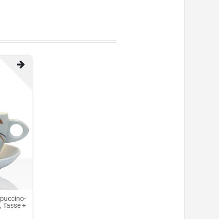
ppuccino-
, Tasse +