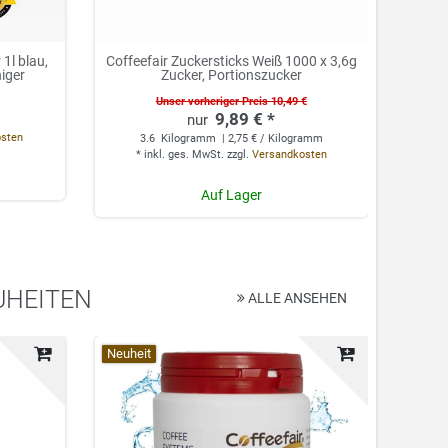
1l blau,
Coffeefair Zuckersticks Weiß 1000 x 3,6g
Cof
niger
Zucker, Portionszucker
Unser vorheriger Preis 10,49 €
9,89 € *
0.
osten
3.6
Kilogramm
| 2,75 € / Kilogramm
*
*
inkl. ges. MwSt.
zzgl.
Versandkosten
Auf Lager
UHEITEN
ALLE ANSEHEN
Top-Artikel
Neuheit
Top-Ar
Neuhei