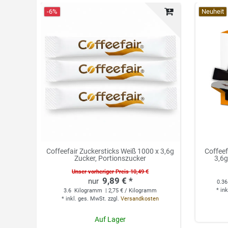
-6%
Neuheit
Coffeefair Zuckersticks Weiß 1000 x 3,6g
Coffeef
Zucker, Portionszucker
3,6g
Unser vorheriger Preis 10,49 €
9,89 € *
0.36
*
ink
3.6
Kilogramm
| 2,75 € / Kilogramm
*
inkl. ges. MwSt.
zzgl.
Versandkosten
Auf Lager