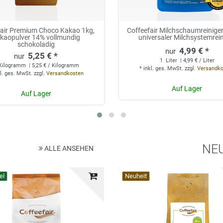
fair Premium Choco Kakao 1kg,
Coffeefair Milchschaumreiniger 
kaopulver 14% vollmundig
universaler Milchsystemrei
schokoladig
4,99 € *
5,25 € *
1
Liter
| 4,99 € / Liter
Kilogramm
| 5,25 € / Kilogramm
*
inkl. ges. MwSt.
zzgl.
Versandk
l. ges. MwSt.
zzgl.
Versandkosten
Auf Lager
Auf Lager
NE
ALLE ANSEHEN
el
Top-Artikel
Neuheit