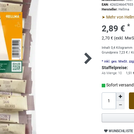
EAN:
4260246647933
Hersteller:
Hellma
➤ Mehr von Hell
*
2,89 €
2,70 € (exkl. MwS
Inhalt
0,4
Kilogramm
Grundpreis
7,23 € / 
* inkl. ges. MwSt. zzg
Staffelpreise:
Ab Menge: 10
1,51 
Sofort versandf
WUNSCHLISTE