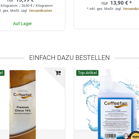
13,90 € *
Kilogramm
| 26,90 € / Kilogramm
*
inkl. ges. MwSt.
zzgl.
Versandk
l. ges. MwSt.
zzgl.
Versandkosten
Auf Lager
EINFACH DAZU BESTELLEN
el
Top-Artikel