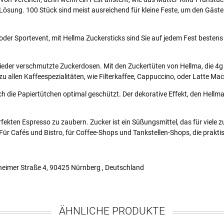
 Lösung. 100 Stück sind meist ausreichend für kleine Feste, um den Gäst
der Sportevent, mit Hellma Zuckersticks sind Sie auf jedem Fest bestens 
wieder verschmutzte Zuckerdosen. Mit den Zuckertüten von Hellma, die 4
u allen Kaffeespezialitäten, wie Filterkaffee, Cappuccino, oder Latte Ma
rch die Papiertütchen optimal geschützt. Der dekorative Effekt, den Hellm
erfekten Espresso zu zaubern. Zucker ist ein Süßungsmittel, das für viele 
ür Cafés und Bistro, für Coffee-Shops und Tankstellen-Shops, die prakti
imer Straße 4, 90425 Nürnberg , Deutschland
ÄHNLICHE PRODUKTE