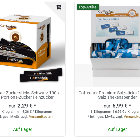
Top-Artikel
air Zuckersticks Schwarz 100 x
Coffeefair Premium Salzsticks 
 Portions-Zucker Feinzucker
Salz Thekenspender
2,29 € *
6,99 € *
Kilogramm
| 6,36 € / Kilogramm
1
Kilogramm
| 6,99 € / Kilogr
l. ges. MwSt.
zzgl.
Versandkosten
*
inkl. ges. MwSt.
zzgl.
Versandk
Auf Lager
Auf Lager