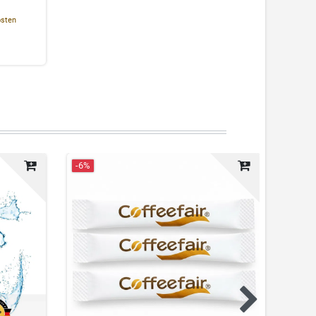
osten
-6%
Neuhei