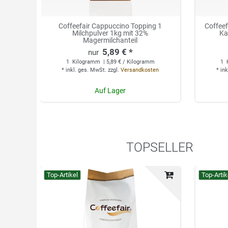
Coffeefair Cappuccino Topping 1
Coffee
Milchpulver 1kg mit 32%
Ka
Magermilchanteil
5,89 € *
1
Kilogramm
| 5,89 € / Kilogramm
1
*
inkl. ges. MwSt.
zzgl.
Versandkosten
*
ink
Auf Lager
TOPSELLER
Top-Artikel
Top-Artik