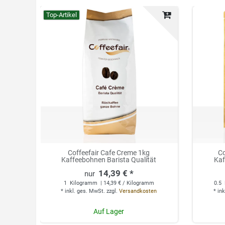
Top-Artikel
Coffeefair Cafe Creme 1kg
Co
Kaffeebohnen Barista Qualität
Kaf
14,39 € *
1
Kilogramm
| 14,39 € / Kilogramm
0.5
*
inkl. ges. MwSt.
zzgl.
Versandkosten
*
ink
Auf Lager