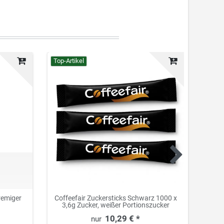
Top-Artikel
Neuhei
remiger
Coffeefair Zuckersticks Schwarz 1000 x
Coffe
3,6g Zucker, weißer Portionszucker
Stk
10,29 € *