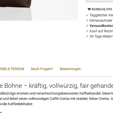
WUNSCHLISTE
✓ Taggleicher Ver
✓ Klimaneutrale
✓
Versandkosten
✓ Kauf auf Rech
✓ 30 Tage Widerr
SIBLE PERSON
Noch Fragen?
Bewertungen
Bohne – kräftig, vollwürzig, fair gehande
 vollwürzige Aromen und verantwortungsbewussten Kaffeehandel. Diese k
nd liefert einen vollmundigen Caffè Crema mit stabiler, feiner Crema. Al
olle Kaffeeliebhaber.
r