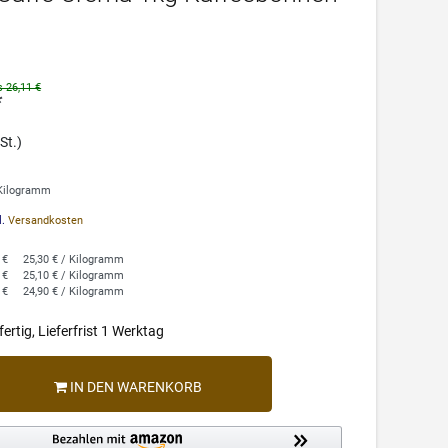
s 26,11 €
*
St.)
 Kilogramm
l.
Versandkosten
 €
25,30 € / Kilogramm
 €
25,10 € / Kilogramm
 €
24,90 € / Kilogramm
ertig, Lieferfrist 1 Werktag
IN DEN WARENKORB