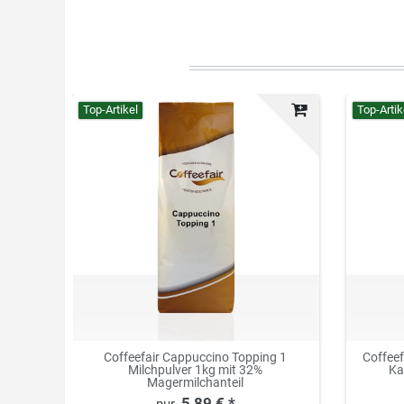
Top-Artikel
Top-Artik
Coffeefair Cappuccino Topping 1
Coffee
Milchpulver 1kg mit 32%
Ka
Magermilchanteil
5,89 € *