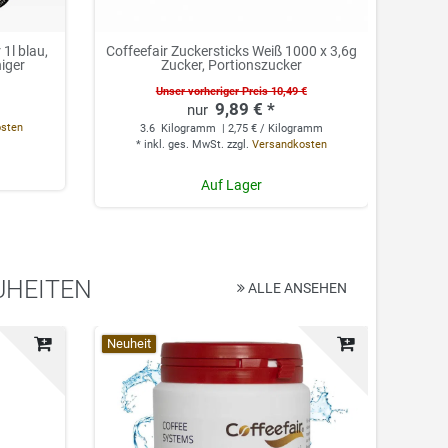
1l blau,
Coffeefair Zuckersticks Weiß 1000 x 3,6g
Cof
niger
Zucker, Portionszucker
Unser vorheriger Preis 10,49 €
9,89 € *
0.
osten
3.6
Kilogramm
| 2,75 € / Kilogramm
*
*
inkl. ges. MwSt.
zzgl.
Versandkosten
Auf Lager
UHEITEN
ALLE ANSEHEN
Top-Artikel
Neuheit
Top-Ar
Neuhei