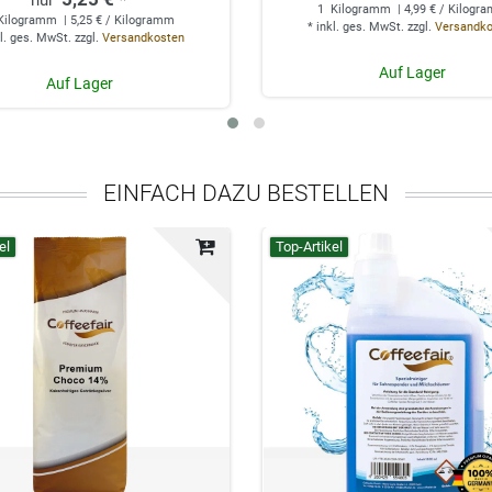
1
Kilogramm
| 4,99 € / Kilogr
Kilogramm
| 5,25 € / Kilogramm
*
inkl. ges. MwSt.
zzgl.
Versandk
l. ges. MwSt.
zzgl.
Versandkosten
Auf Lager
Auf Lager
EINFACH DAZU BESTELLEN
el
Top-Artikel