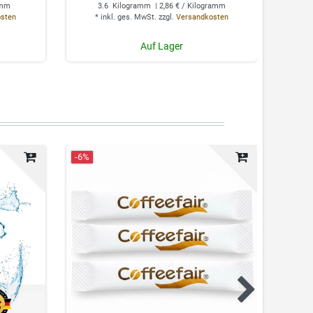
amm
3.6
Kilogramm
| 2,86 € / Kilogramm
osten
*
inkl. ges. MwSt.
zzgl.
Versandkosten
0.
*
Auf Lager
-6%
Neuhei