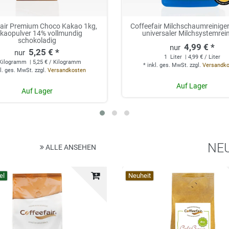
fair Premium Choco Kakao 1kg,
Coffeefair Milchschaumreiniger 
kaopulver 14% vollmundig
universaler Milchsystemrei
schokoladig
4,99 € *
5,25 € *
1
Liter
| 4,99 € / Liter
Kilogramm
| 5,25 € / Kilogramm
*
inkl. ges. MwSt.
zzgl.
Versandk
l. ges. MwSt.
zzgl.
Versandkosten
Auf Lager
Auf Lager
NE
ALLE ANSEHEN
el
Top-Artikel
Neuheit