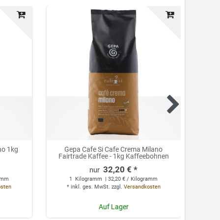
no 1kg
Gepa Cafe Si Cafe Crema Milano
Gepa 
Fairtrade Kaffee - 1kg Kaffeebohnen
32,20 € *
ramm
1
Kilogramm
| 32,20 € / Kilogramm
osten
*
inkl. ges. MwSt.
zzgl.
Versandkosten
*
Auf Lager