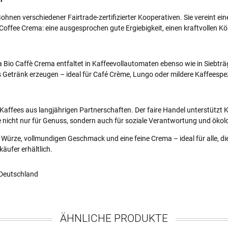
hnen verschiedener Fairtrade-zertifizierter Kooperativen. Sie vereint ei
offee Crema: eine ausgesprochen gute Ergiebigkeit, einen kraftvollen Kö
 Bio Caffè Crema entfaltet in Kaffeevollautomaten ebenso wie in Siebtr
 Getränk erzeugen – ideal für Café Crème, Lungo oder mildere Kaffeespez
Kaffees aus langjährigen Partnerschaften. Der faire Handel unterstützt 
 nicht nur für Genuss, sondern auch für soziale Verantwortung und ökol
ürze, vollmundigen Geschmack und eine feine Crema – ideal für alle, die 
äufer erhältlich.
Deutschland
ÄHNLICHE PRODUKTE