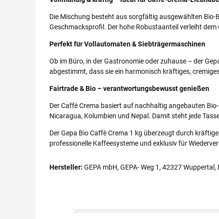
Die Mischung besteht aus sorgfältig ausgewählten Bio-Bo
Geschmacksprofil. Der hohe Robustaanteil verleiht dem C
Perfekt für Vollautomaten & Siebträgermaschinen
Ob im Büro, in der Gastronomie oder zuhause – der Gepa
abgestimmt, dass sie ein harmonisch kräftiges, cremiges
Fairtrade & Bio – verantwortungsbewusst genießen
Der Caffè Crema basiert auf nachhaltig angebauten Bio-
Nicaragua, Kolumbien und Nepal. Damit steht jede Tasse
Der Gepa Bio Caffè Crema 1 kg überzeugt durch kräftige W
professionelle Kaffeesysteme und exklusiv für Wiederverk
Hersteller:
GEPA mbH, GEPA- Weg 1, 42327 Wuppertal, 