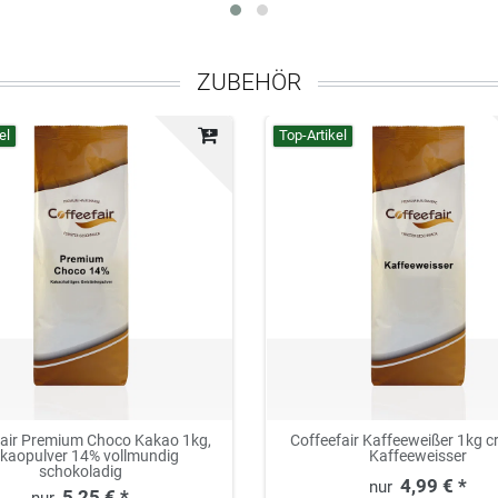
ZUBEHÖR
el
Top-Artikel
fair Premium Choco Kakao 1kg,
Coffeefair Kaffeeweißer 1kg c
kaopulver 14% vollmundig
Kaffeeweisser
schokoladig
4,99 € *
5,25 € *