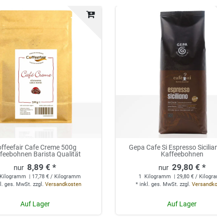
ffeefair Cafe Creme 500g
Gepa Cafe Si Espresso Sicilia
feebohnen Barista Qualität
Kaffeebohnen
8,89 € *
29,80 € *
Kilogramm
| 17,78 € / Kilogramm
1
Kilogramm
| 29,80 € / Kilog
l. ges. MwSt.
zzgl.
Versandkosten
*
inkl. ges. MwSt.
zzgl.
Versandk
Auf Lager
Auf Lager