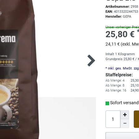
Artikelnummer:
2958
EAN:
4013320244753
Hersteller:
GEPA
Unser vorheriger Prei
25,80 €
24,11 € (exkl. Mw
Inhalt
1
Kilogramm
Grundpreis
25,80 € /
* inkl. ges. MwSt. zzg
Staffelpreise:
Ab Menge: 4
25,30
Ab Menge: 8
25,10
Ab Menge: 16
24,90
Sofort versandf