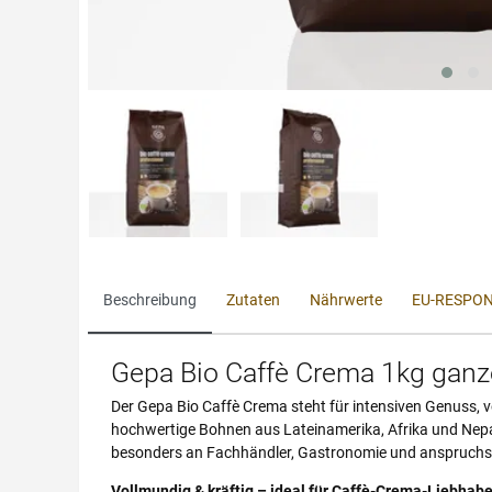
Beschreibung
Zutaten
Nährwerte
EU-RESPON
Gepa Bio Caffè Crema 1kg ganze 
Der Gepa Bio Caffè Crema steht für intensiven Genuss,
hochwertige Bohnen aus Lateinamerika, Afrika und Nepal u
besonders an Fachhändler, Gastronomie und anspruchsv
Vollmundig & kräftig – ideal für Caffè-Crema-Liebhabe