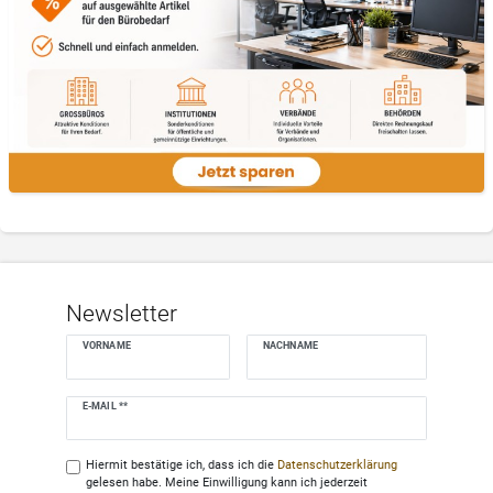
Newsletter
VORNAME
NACHNAME
Newsletter
E-MAIL **
Honig
Hiermit bestätige ich, dass ich die
Daten­schutz­erklärung
gelesen habe. Meine Einwilligung kann ich jederzeit