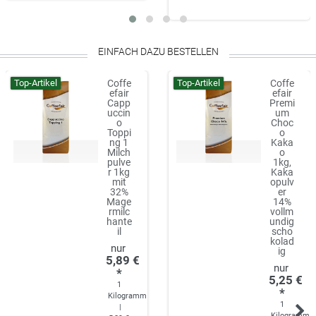
EINFACH DAZU BESTELLEN
Top-Artikel
Top-Artikel
Coffe
Coffe
efair
efair
Capp
Premi
uccin
um
o
Choc
Toppi
o
ng 1
Kaka
Milch
o
pulve
1kg,
r 1kg
Kaka
mit
opulv
32%
er
Mage
14%
rmilc
vollm
hante
undig
il
scho
kolad
ig
5,89 €
*
5,25 €
1
*
Kilogramm
1
|
Kilogramm