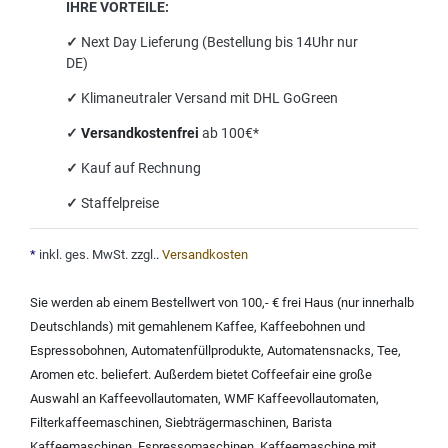
IHRE VORTEILE:
✓
Next Day Lieferung (Bestellung bis 14Uhr nur
DE)
✓
Klimaneutraler Versand mit DHL GoGreen
✓
Versandkostenfrei
ab 100€*
✓
Kauf auf Rechnung
✓
Staffelpreise
*
inkl. ges. MwSt. zzgl.
.
Versandkosten
Sie werden ab einem Bestellwert von 100,- € frei Haus (nur innerhalb
Deutschlands) mit
gemahlenem Kaffee
,
Kaffeebohnen und
Espressobohnen
,
Automatenfüllprodukte
,
Automatensnacks
,
Tee
,
Aromen
etc. beliefert. Außerdem bietet Coffeefair eine große
Auswahl an
Kaffeevollautomaten
,
WMF Kaffeevollautomaten
,
Filterkaffeemaschinen
,
Siebträgermaschinen
,
Barista
Kaffeemaschinen
,
Espressomaschinen
,
Kaffeemaschine mit