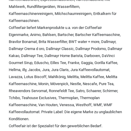
Mahlwerk
,
Rundfiltergeräten
,
Wasserfiltern
,
Kaffeemaschinenreinigern
,
Milchschaumreinigern
,
Entkalkern für
Kaffeemaschinen
.
Coffeefair liefert Markenprodukte u.a. von der
Coffeefair
Eigenmarke
,
Animo
,
Bahlsen
,
Bartscher
,
Bartscher Kaffeemaschine
,
Bravilor Bonamat
,
Brita Wasserfilter
,
BWT water + more
,
Dallmayr
,
Dallmayr Crema d oro
,
Dallmayr Classic
,
Dallmayr Prodomo
,
Dallmayr
Kakao
,
Dallmayr Tee
,
Dallmayr Home Barista
,
Darboven
,
DaVinci
Gourmet Sirup
,
Eduscho
,
Eilles Tee
,
Franke
,
Gaggia
,
Gorilla Kaffee
,
Hellma
,
illy
,
Jacobs
,
Jura
,
Jura Claris
,
Jura Kaffeevollautomat
,
Lavazza
,
Lotus Biscoff
,
Mahlkönig
,
Melitta
,
Melitta Kaffee
,
Melitta
Kaffeemaschine
,
Monin
,
Mövenpick
,
Nestle
,
Nescafe
,
Pure Tea
,
Rheavendors Servomat
,
Ronnefeldt Tee
,
Satro
,
Schaerer
,
Schirmer
,
Tchibo
,
Teahouse Exclusives
,
Thermoplan
,
Thermoplan
Kaffeemaschine
,
Van Houten
,
Venessa
,
Westhoff
,
WMF
,
WMF
Kaffeevollautomat
.
Private Label:
Die eigene Marke zu unglaublichen
Konditionen.
Coffeefair ist der Spezialist für den gewerblichen Bedarf.