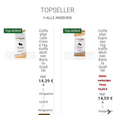
TOPSELLER
ALLE ANSEHEN
Top-Artikel
Top-Artikel
Coffe
Coffe
efair
efair
Cafe
Espre
Crem
sso
e 1kg
1kg
Kaffe
Kaffe
eboh
eboh
nen
nen
Baris
Baris
ta
ta
Quali
Quali
tät
tät
Unser
14,39 €
vorheriger
*
Preis
15,59 €
1
Kilogramm
14,59 €
|
14,39 €
*
/
1
Kilogramm
Kilogramm