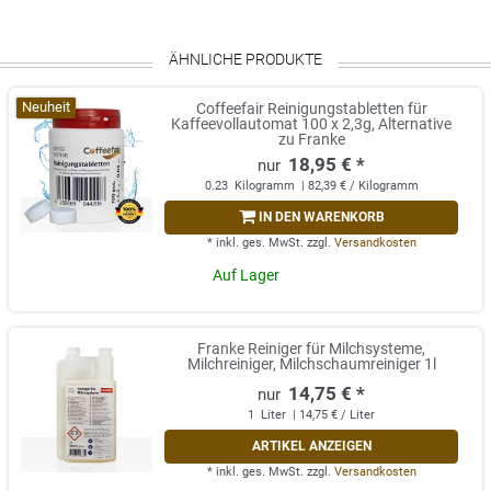
ÄHNLICHE PRODUKTE
Neuheit
Coffeefair Reinigungstabletten für
Kaffeevollautomat 100 x 2,3g, Alternative
zu Franke
18,95 € *
0.23
Kilogramm
| 82,39 € / Kilogramm
IN DEN WARENKORB
*
inkl. ges. MwSt.
zzgl.
Versandkosten
Auf Lager
Franke Reiniger für Milchsysteme,
Milchreiniger, Milchschaumreiniger 1l
14,75 € *
1
Liter
| 14,75 € / Liter
ARTIKEL ANZEIGEN
*
inkl. ges. MwSt.
zzgl.
Versandkosten