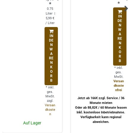
*
*
0.75
Liter
|
IN
5,99 €
DE
/ Liter
N
W
A
IN
RE
DE
N
N
K
W
O
A
R
RE
B
N
K
*
inkl.
O
ges.
R
MwSt.
B
Versan
dkoste
*
inkl.
nfrei
ges.
MwSt.
Jetzt ab 166€ zzgl. Service / 36
zzgl.
Monate mieten
Versan
Oder ab 88,82€ / 60 Monate leasen
dkoste
Inkl. kostenlose Inbetriebnahme.
n
Verfügbarkeit kann regional
abweichen.
Auf Lager