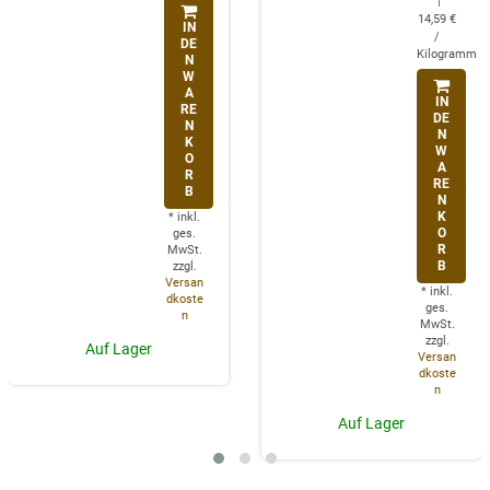
|
14,59 €
IN
/
DE
Kilogramm
N
W
A
IN
RE
DE
N
N
K
W
O
A
R
RE
B
N
K
*
inkl.
O
ges.
R
MwSt.
B
zzgl.
Versan
*
inkl.
dkoste
ges.
n
MwSt.
zzgl.
Auf Lager
Versan
dkoste
n
Auf Lager