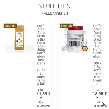
NEUHEITEN
ALLE ANSEHEN
Neuheit
Neuheit
Coffe
Coffe
efair
efair
Cafe
Reini
Crem
gung
e Bio
stabl
Fairtr
etten
ade -
für
500g
Kaffe
Kaffe
evolla
eboh
utom
nen
at
Baris
100 x
ta
2,3g,
Quali
Alter
tät,
nativ
nach
e zu
haltig
Frank
& fair
e
11,89 €
18,95 €
*
*
0.5
0.23
Kilogramm
Kilogramm