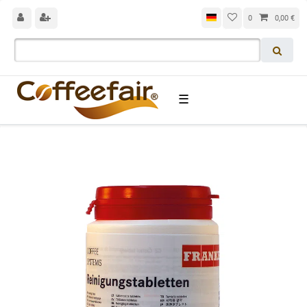
0
0,00 €
☰