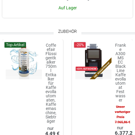
Auf Lager
ZUBEHÖR
Top-Artikel
-20%
Coffe
Frank
efair
e
Flüssi
A300
gentk
MS
alker
EC
Inkl. Wasserfilterset
750m
Black
+20% GUTSCHEIN
l
Line
Entka
Kaffe
lker
evolla
für
utom
Kaffe
at
evolla
Fest
utom
wass
aten,
er
Kaffe
Unser
emas
vorheriger
chine,
Siebtr
Preis
äger
7.965,86 €
6.377,21
4,49 €