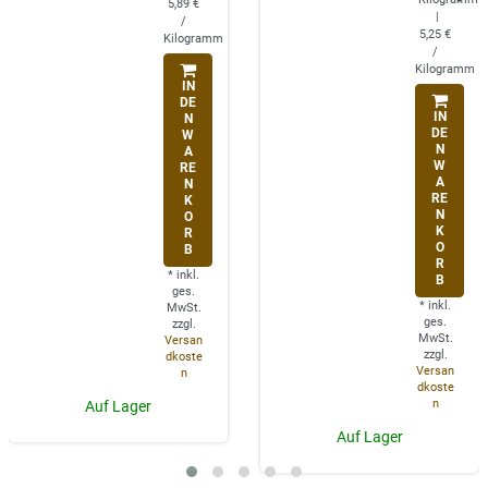
5,89 €
|
/
5,25 €
Kilogramm
/
Kilogramm
IN
DE
IN
N
DE
W
N
A
W
RE
A
N
RE
K
N
O
K
R
O
B
R
*
inkl.
B
ges.
*
inkl.
MwSt.
ges.
zzgl.
MwSt.
Versan
zzgl.
dkoste
Versan
n
dkoste
n
Auf Lager
Auf Lager