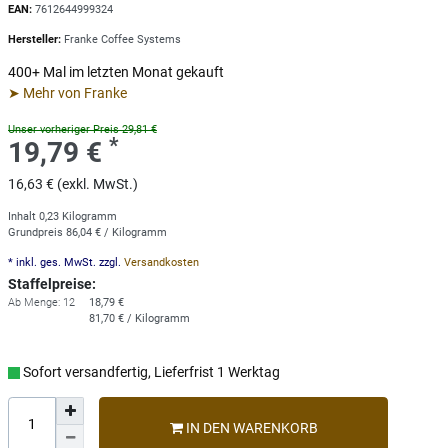
EAN:
7612644999324
Hersteller:
Franke Coffee Systems
400+ Mal im letzten Monat gekauft
➤ Mehr von Franke
Unser vorheriger Preis 29,81 €
*
19,79 €
16,63 € (exkl. MwSt.)
Inhalt
0,23
Kilogramm
Grundpreis
86,04 € / Kilogramm
* inkl. ges. MwSt. zzgl.
Versandkosten
Staffelpreise:
Ab Menge: 12
18,79 €
81,70 € / Kilogramm
Sofort versandfertig, Lieferfrist 1 Werktag
IN DEN WARENKORB