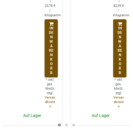
|
|
23,78 €
82,39 €
/
/
Kilogramm
Kilogramm
IN
IN
DE
DE
N
N
W
W
A
A
RE
RE
N
N
K
K
O
O
R
R
B
B
*
inkl.
*
inkl.
ges.
ges.
MwSt.
MwSt.
zzgl.
zzgl.
Versan
Versan
dkoste
dkoste
n
n
Auf Lager
Auf Lager