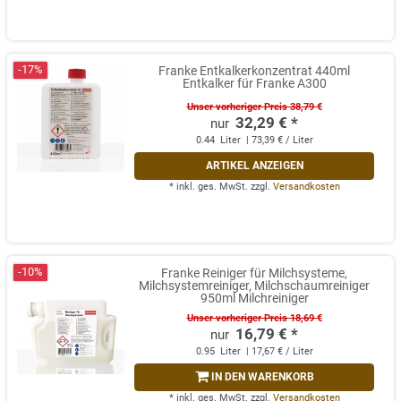
-17%
Franke Entkalkerkonzentrat 440ml
Entkalker für Franke A300
Unser vorheriger Preis 38,79 €
32,29 € *
0.44
Liter
| 73,39 € / Liter
ARTIKEL ANZEIGEN
*
inkl. ges. MwSt.
zzgl.
Versandkosten
-10%
Franke Reiniger für Milchsysteme,
Milchsystemreiniger, Milchschaumreiniger
950ml Milchreiniger
Unser vorheriger Preis 18,69 €
16,79 € *
0.95
Liter
| 17,67 € / Liter
IN DEN WARENKORB
*
inkl. ges. MwSt.
zzgl.
Versandkosten