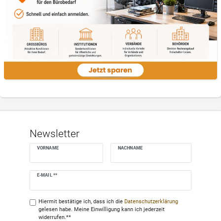
Newsletter
VORNAME
NACHNAME
Newsletter
E-MAIL **
Honig
Hiermit bestätige ich, dass ich die
Daten­schutz­erklärung
gelesen habe. Meine Einwilligung kann ich jederzeit
widerrufen.**