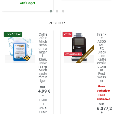
Auf Lager
ZUBEHÖR
Top-Artikel
-20%
Coffe
Frank
efair
e
Milch
A300
scha
MS
umrei
EC
Inkl. Wasserfilterset
niger
Black
+20% GUTSCHEIN
1l
Line
blau,
Kaffe
unive
evolla
rsaler
utom
Milch
at
syste
Fest
mrein
wass
iger
er
Unser
4,99 €
vorheriger
*
Preis
7.965,86 €
1
Liter
|
6.377,21
4,99 €
/ Liter
*