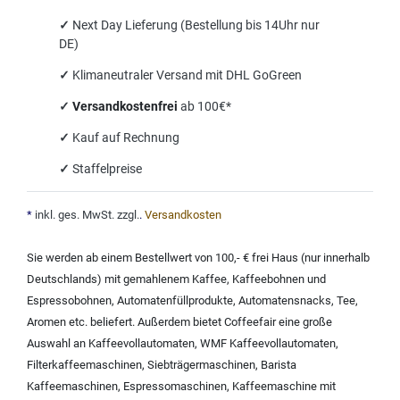
✓
Next Day Lieferung (Bestellung bis 14Uhr nur
DE)
✓
Klimaneutraler Versand mit DHL GoGreen
✓
Versandkostenfrei
ab 100€*
✓
Kauf auf Rechnung
✓
Staffelpreise
*
inkl. ges. MwSt. zzgl.
.
Versandkosten
Sie werden ab einem Bestellwert von 100,- € frei Haus (nur innerhalb
Deutschlands) mit
gemahlenem Kaffee
,
Kaffeebohnen und
Espressobohnen
,
Automatenfüllprodukte
,
Automatensnacks
,
Tee
,
Aromen
etc. beliefert. Außerdem bietet Coffeefair eine große
Auswahl an
Kaffeevollautomaten
,
WMF Kaffeevollautomaten
,
Filterkaffeemaschinen
,
Siebträgermaschinen
,
Barista
Kaffeemaschinen
,
Espressomaschinen
,
Kaffeemaschine mit