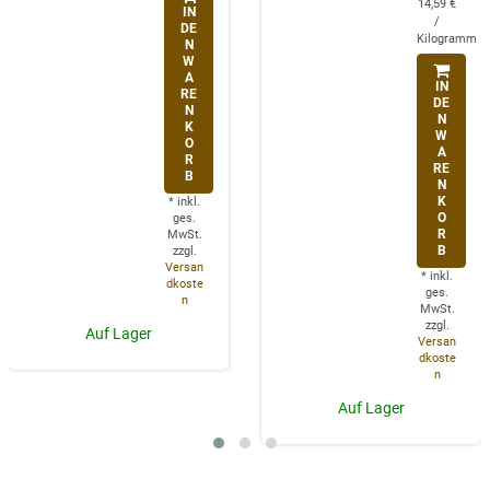
14,59 €
IN
/
DE
Kilogramm
N
W
A
IN
RE
DE
N
N
K
W
O
A
R
RE
B
N
K
*
inkl.
O
ges.
R
MwSt.
B
zzgl.
Versan
*
inkl.
dkoste
ges.
n
MwSt.
zzgl.
Auf Lager
Versan
dkoste
n
Auf Lager