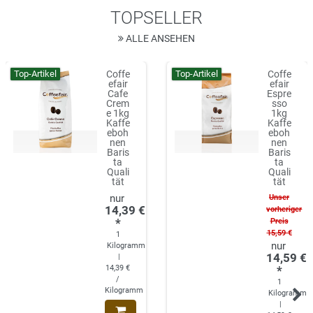
TOPSELLER
ALLE ANSEHEN
Top-Artikel
Top-Artikel
Coffe
Coffe
efair
efair
Cafe
Espre
Crem
sso
e 1kg
1kg
Kaffe
Kaffe
eboh
eboh
nen
nen
Baris
Baris
ta
ta
Quali
Quali
tät
tät
Unser
14,39 €
vorheriger
*
Preis
15,59 €
1
Kilogramm
14,59 €
|
14,39 €
*
/
1
Kilogramm
Kilogramm
|