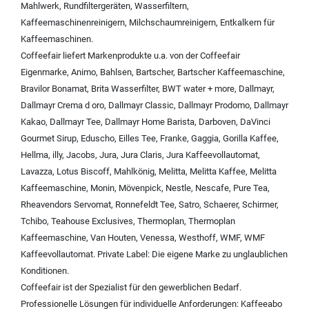
Mahlwerk
,
Rundfiltergeräten
,
Wasserfiltern
,
Kaffeemaschinenreinigern
,
Milchschaumreinigern
,
Entkalkern für
Kaffeemaschinen
.
Coffeefair liefert Markenprodukte u.a. von der
Coffeefair
Eigenmarke
,
Animo
,
Bahlsen
,
Bartscher
,
Bartscher Kaffeemaschine
,
Bravilor Bonamat
,
Brita Wasserfilter
,
BWT water + more
,
Dallmayr
,
Dallmayr Crema d oro
,
Dallmayr Classic
,
Dallmayr Prodomo
,
Dallmayr
Kakao
,
Dallmayr Tee
,
Dallmayr Home Barista
,
Darboven
,
DaVinci
Gourmet Sirup
,
Eduscho
,
Eilles Tee
,
Franke
,
Gaggia
,
Gorilla Kaffee
,
Hellma
,
illy
,
Jacobs
,
Jura
,
Jura Claris
,
Jura Kaffeevollautomat
,
Lavazza
,
Lotus Biscoff
,
Mahlkönig
,
Melitta
,
Melitta Kaffee
,
Melitta
Kaffeemaschine
,
Monin
,
Mövenpick
,
Nestle
,
Nescafe
,
Pure Tea
,
Rheavendors Servomat
,
Ronnefeldt Tee
,
Satro
,
Schaerer
,
Schirmer
,
Tchibo
,
Teahouse Exclusives
,
Thermoplan
,
Thermoplan
Kaffeemaschine
,
Van Houten
,
Venessa
,
Westhoff
,
WMF
,
WMF
Kaffeevollautomat
.
Private Label:
Die eigene Marke zu unglaublichen
Konditionen.
Coffeefair ist der Spezialist für den gewerblichen Bedarf.
Professionelle Lösungen für individuelle Anforderungen:
Kaffeeabo