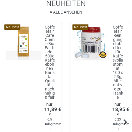
NEUHEITEN
ALLE ANSEHEN
Neuheit
Neuheit
Coffe
Coffe
efair
efair
Cafe
Reini
Crem
gung
e Bio
stabl
Fairtr
etten
ade -
für
500g
Kaffe
Kaffe
evolla
eboh
utom
nen
at
Baris
100 x
ta
2,3g,
Quali
Alter
tät,
nativ
nach
e zu
haltig
Frank
& fair
e
11,89 €
18,95 €
*
*
0.5
0.23
Kilogramm
Kilogramm
|
|