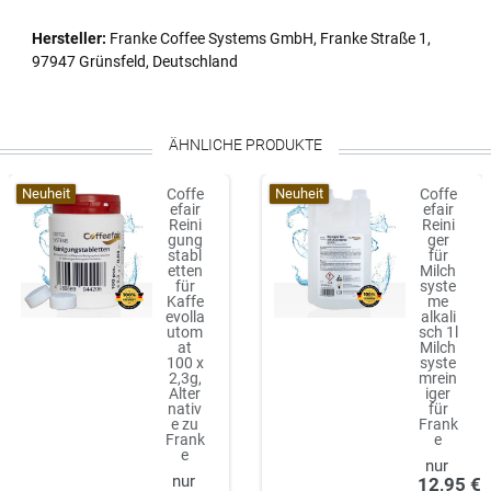
Hersteller:
Franke Coffee Systems GmbH, Franke Straße 1,
97947 Grünsfeld, Deutschland
ÄHNLICHE PRODUKTE
Neuheit
Neuheit
Coffe
Coffe
efair
efair
Reini
Reini
gung
ger
stabl
für
etten
Milch
für
syste
Kaffe
me
evolla
alkali
utom
sch 1l
at
Milch
100 x
syste
2,3g,
mrein
Alter
iger
nativ
für
e zu
Frank
Frank
e
e
12,95 €