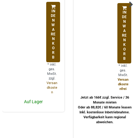
IN
IN
DE
DE
N
N
W
W
A
A
RE
RE
N
N
K
K
O
O
R
R
B
B
*
inkl.
*
inkl.
ges.
ges.
MwSt.
MwSt.
zzgl.
Versan
Versan
dkoste
dkoste
nfrei
n
Jetzt ab 166€ zzgl. Service / 36
Auf Lager
Monate mieten
Oder ab 88,82€ / 60 Monate leasen
Inkl. kostenlose Inbetriebnahme.
Verfügbarkeit kann regional
abweichen.