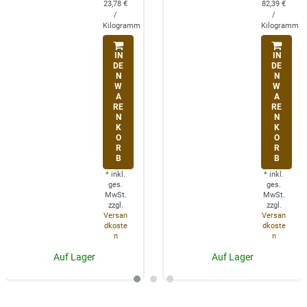
23,78 €
82,39 €
/
/
Kilogramm
Kilogramm
IN
IN
DE
DE
N
N
W
W
A
A
RE
RE
N
N
K
K
O
O
R
R
B
B
*
inkl.
*
inkl.
ges.
ges.
MwSt.
MwSt.
zzgl.
zzgl.
Versan
Versan
dkoste
dkoste
n
n
Auf Lager
Auf Lager