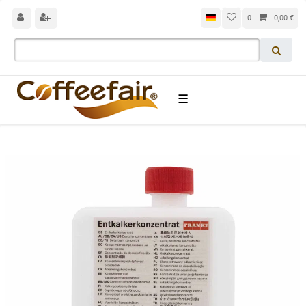
0
0,00 €
☰