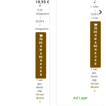
18,95 €
*
*
1
Liter
0.23
|
Kilogramm
12,95 €
|
/ Liter
82,39 €
/
IN
Kilogramm
DE
N
W
IN
A
DE
RE
N
N
W
K
A
O
RE
R
N
B
K
O
*
inkl.
R
ges.
B
MwSt.
zzgl.
*
inkl.
Versan
ges.
dkoste
MwSt.
n
zzgl.
Versan
Auf Lager
dkoste
n