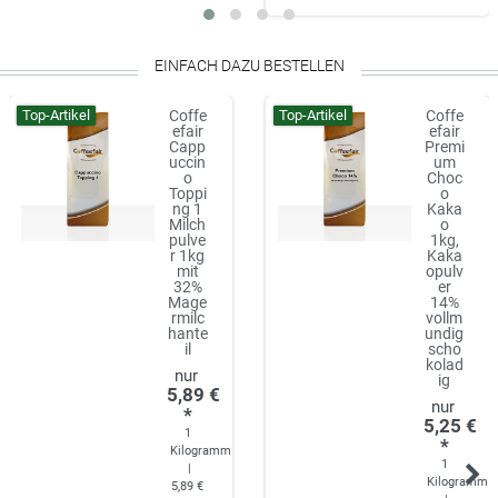
EINFACH DAZU BESTELLEN
Top-Artikel
Top-Artikel
Coffe
Coffe
efair
efair
Capp
Premi
uccin
um
o
Choc
Toppi
o
ng 1
Kaka
Milch
o
pulve
1kg,
r 1kg
Kaka
mit
opulv
32%
er
Mage
14%
rmilc
vollm
hante
undig
il
scho
kolad
ig
5,89 €
*
5,25 €
1
*
Kilogramm
1
|
Kilogramm
5,89 €