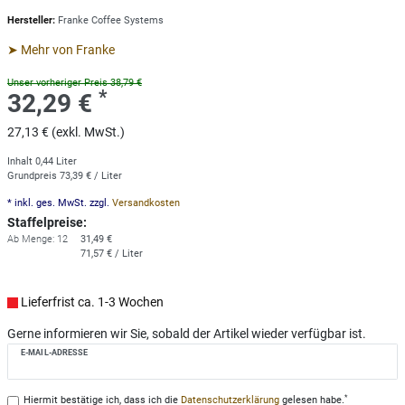
Hersteller:
Franke Coffee Systems
➤ Mehr von Franke
Unser vorheriger Preis 38,79 €
*
32,29 €
27,13 € (exkl. MwSt.)
Inhalt
0,44
Liter
Grundpreis
73,39 € / Liter
* inkl. ges. MwSt. zzgl.
Versandkosten
Staffelpreise:
Ab Menge: 12
31,49 €
71,57 € / Liter
Lieferfrist ca. 1-3 Wochen
Gerne informieren wir Sie, sobald der Artikel wieder verfügbar ist.
E-MAIL-ADRESSE
*
Hiermit bestätige ich, dass ich die
Daten­schutz­erklärung
gelesen habe.