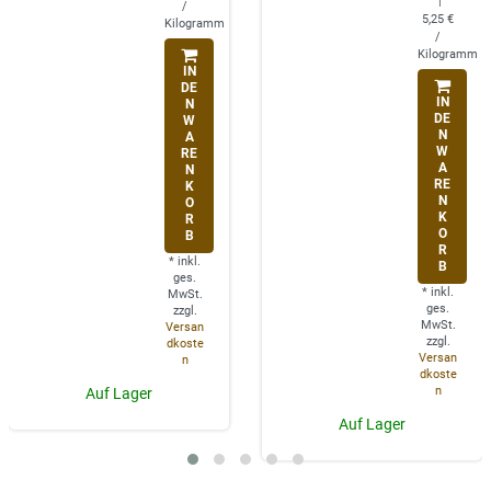
|
/
5,25 €
Kilogramm
/
Kilogramm
IN
DE
IN
N
DE
W
N
A
W
RE
A
N
RE
K
N
O
K
R
O
B
R
*
inkl.
B
ges.
*
inkl.
MwSt.
ges.
zzgl.
MwSt.
Versan
zzgl.
dkoste
Versan
n
dkoste
n
Auf Lager
Auf Lager