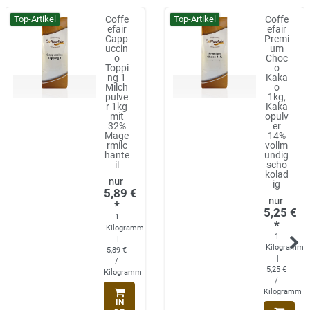
Top-Artikel
Top-Artikel
Coffe
Coffe
efair
efair
Capp
Premi
uccin
um
o
Choc
Toppi
o
ng 1
Kaka
Milch
o
pulve
1kg,
r 1kg
Kaka
mit
opulv
32%
er
Mage
14%
rmilc
vollm
hante
undig
il
scho
kolad
ig
5,89 €
*
5,25 €
1
*
Kilogramm
1
|
Kilogramm
5,89 €
|
/
5,25 €
Kilogramm
/
Kilogramm
IN