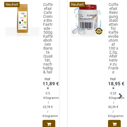
Neuheit
Neuheit
Coffe
Coffe
efair
efair
Cafe
Reini
Crem
gung
e Bio
stabl
Fairtr
etten
ade -
für
500g
Kaffe
Kaffe
evolla
eboh
utom
nen
at
Baris
100 x
ta
2,3g,
Quali
Alter
tät,
nativ
nach
e zu
haltig
Frank
& fair
e
11,89 €
18,95 €
*
*
0.5
0.23
Kilogramm
Kilogramm
|
|
23,78 €
82,39 €
/
/
Kilogramm
Kilogramm