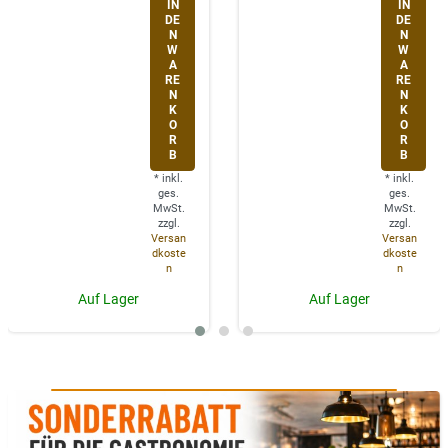
IN
IN
DE
DE
N
N
W
W
A
A
RE
RE
N
N
K
K
O
O
R
R
B
B
*
inkl.
*
inkl.
ges.
ges.
MwSt.
MwSt.
zzgl.
zzgl.
Versan
Versan
dkoste
dkoste
n
n
Auf Lager
Auf Lager