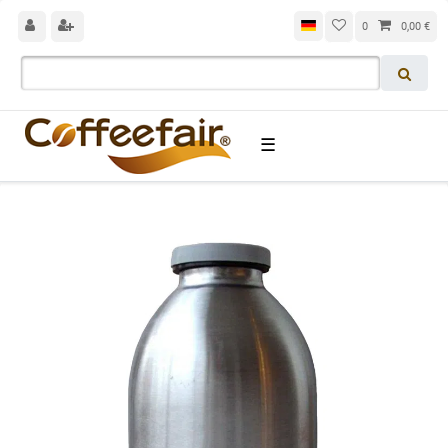
0
0,00 €
☰