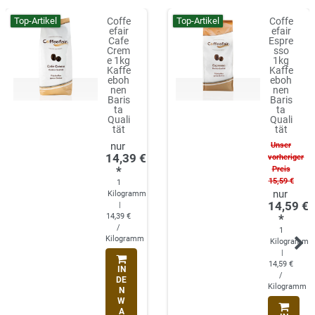
Top-Artikel
Top-Artikel
Coffe
Coffe
efair
efair
Cafe
Espre
Crem
sso
e 1kg
1kg
Kaffe
Kaffe
eboh
eboh
nen
nen
Baris
Baris
ta
ta
Quali
Quali
tät
tät
Unser
14,39 €
vorheriger
*
Preis
15,59 €
1
Kilogramm
14,59 €
|
14,39 €
*
/
1
Kilogramm
Kilogramm
|
14,59 €
IN
/
DE
Kilogramm
N
W
A