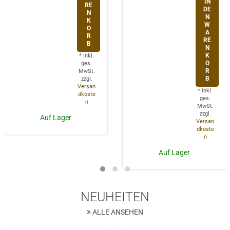
IN
RE
DE
N
N
K
W
O
A
R
RE
B
N
K
*
inkl.
O
ges.
R
MwSt.
B
zzgl.
Versan
*
inkl.
dkoste
ges.
n
MwSt.
zzgl.
Auf Lager
Versan
dkoste
n
Auf Lager
NEUHEITEN
ALLE ANSEHEN