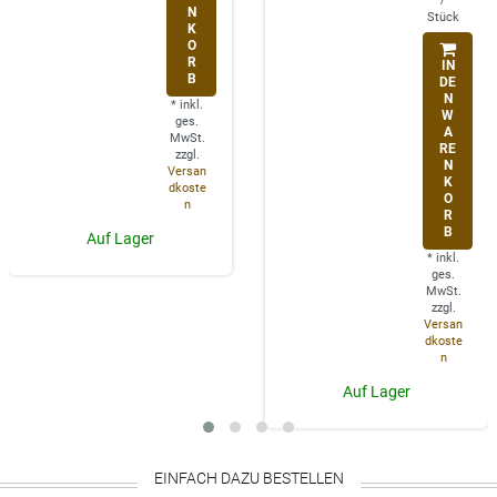
N
Stück
K
O
R
IN
B
DE
N
*
inkl.
W
ges.
A
MwSt.
RE
zzgl.
N
Versan
K
dkoste
O
n
R
B
Auf Lager
*
inkl.
ges.
MwSt.
zzgl.
Versan
dkoste
n
Auf Lager
EINFACH DAZU BESTELLEN