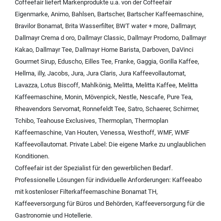
Coffeefair liefert Markenprodukte u.a. von der
Coffeefair
Eigenmarke
,
Animo
,
Bahlsen
,
Bartscher
,
Bartscher Kaffeemaschine
,
Bravilor Bonamat
,
Brita Wasserfilter
,
BWT water + more
,
Dallmayr
,
Dallmayr Crema d oro
,
Dallmayr Classic
,
Dallmayr Prodomo
,
Dallmayr
Kakao
,
Dallmayr Tee
,
Dallmayr Home Barista
,
Darboven
,
DaVinci
Gourmet Sirup
,
Eduscho
,
Eilles Tee
,
Franke
,
Gaggia
,
Gorilla Kaffee
,
Hellma
,
illy
,
Jacobs
,
Jura
,
Jura Claris
,
Jura Kaffeevollautomat
,
Lavazza
,
Lotus Biscoff
,
Mahlkönig
,
Melitta
,
Melitta Kaffee
,
Melitta
Kaffeemaschine
,
Monin
,
Mövenpick
,
Nestle
,
Nescafe
,
Pure Tea
,
Rheavendors Servomat
,
Ronnefeldt Tee
,
Satro
,
Schaerer
,
Schirmer
,
Tchibo
,
Teahouse Exclusives
,
Thermoplan
,
Thermoplan
Kaffeemaschine
,
Van Houten
,
Venessa
,
Westhoff
,
WMF
,
WMF
Kaffeevollautomat
.
Private Label:
Die eigene Marke zu unglaublichen
Konditionen.
Coffeefair ist der Spezialist für den gewerblichen Bedarf.
Professionelle Lösungen für individuelle Anforderungen:
Kaffeeabo
mit kostenloser Filterkaffeemaschine Bonamat TH
,
Kaffeeversorgung für Büros und Behörden
,
Kaffeeversorgung für die
Gastronomie und Hotellerie
.