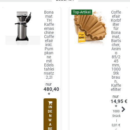
Top-Artikel
Bona
Coffe
mat
efair
TH
Korbf
Kaffe
ilter
emas
für
chine
Bona
Coffe
mat,
efair
Barts
inkl.
cher,
Pum
Anim
pkan
o
ne
85/2
mit
45
Edels
mm,
tahlei
1000
nsatz
Stk
2,2l
brau
n,
Kaffe
480,40 €
efilter
*
14,95 €
*
IN
DE
1000
N
Stück
W
|
A
0,01 €
RE
/