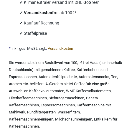
✓
Klimaneutraler Versand mit DHL GoGreen
✓
Versandkostenfrei
ab 100€*
✓
Kauf auf Rechnung
✓
Staffelpreise
*
inkl. ges. MwSt. zzgl.
.
Versandkosten
Sie werden ab einem Bestellwert von 100,- € frei Haus (nur innerhalb
Deutschlands) mit
gemahlenem Kaffee
,
Kaffeebohnen und
Espressobohnen
,
Automatenfüllprodukte
,
Automatensnacks
,
Tee
,
Aromen
etc. beliefert. Außerdem bietet Coffeefair eine große
Auswahl an
Kaffeevollautomaten
,
WMF Kaffeevollautomaten
,
Filterkaffeemaschinen
,
Siebträgermaschinen
,
Barista
Kaffeemaschinen
,
Espressomaschinen
,
Kaffeemaschine mit
Mahlwerk
,
Rundfiltergeräten
,
Wasserfiltern
,
Kaffeemaschinenreinigern
,
Milchschaumreinigern
,
Entkalkern für
Kaffeemaschinen
.