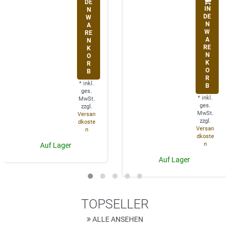
DE
IN
N
DE
W
N
A
W
RE
A
N
RE
K
N
O
K
R
O
B
R
*
inkl.
B
ges.
*
inkl.
MwSt.
ges.
zzgl.
MwSt.
Versan
zzgl.
dkoste
Versan
n
dkoste
n
Auf Lager
Auf Lager
TOPSELLER
ALLE ANSEHEN