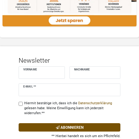
Newsletter
VORNAME
NACHNAME
Newsletter
E-MAIL **
Honig
Hiermit bestätige ich, dass ich die
Daten­schutz­erklärung
gelesen habe. Meine Einwilligung kann ich jederzeit
widerrufen.**
ABONNIEREN
** Hierbei handelt es sich um ein Pflichtfeld.