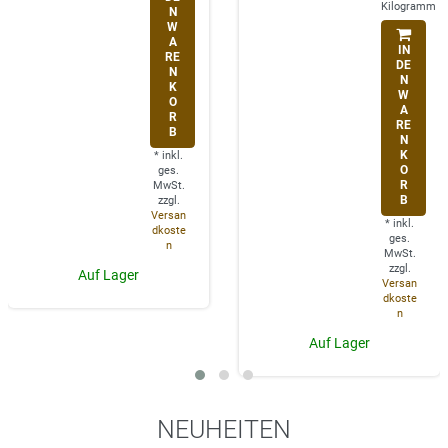
Kilogramm
N
W
A
IN
RE
DE
N
N
K
W
O
A
R
RE
B
N
K
*
inkl.
O
ges.
R
MwSt.
B
zzgl.
Versan
*
inkl.
dkoste
ges.
n
MwSt.
zzgl.
Auf Lager
Versan
dkoste
n
Auf Lager
NEUHEITEN