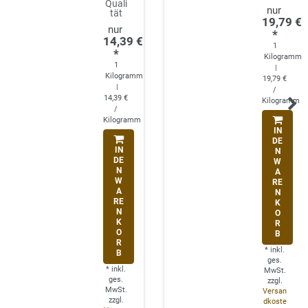
Quali
tät
19,79 €
*
14,39 €
1
*
Kilogramm
1
|
Kilogramm
19,79 €
|
/
14,39 €
Kilogramm
/
Kilogramm
IN
DE
IN
N
DE
W
N
A
W
RE
A
N
RE
K
N
O
K
R
O
B
R
*
inkl.
B
ges.
*
inkl.
MwSt.
ges.
zzgl.
MwSt.
Versan
zzgl.
dkoste