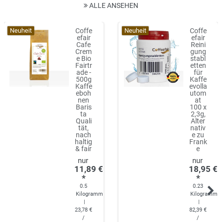
ALLE ANSEHEN
Neuheit
Neuheit
Coffe
Coffe
efair
efair
Cafe
Reini
Crem
gung
e Bio
stabl
Fairtr
etten
ade -
für
500g
Kaffe
Kaffe
evolla
eboh
utom
nen
at
Baris
100 x
ta
2,3g,
Quali
Alter
tät,
nativ
nach
e zu
haltig
Frank
& fair
e
11,89 €
18,95 €
*
*
0.5
0.23
Kilogramm
Kilogramm
|
|
23,78 €
82,39 €
/
/