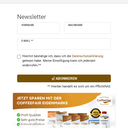
Newsletter
VORNAME
NACHNAME
Newsletter
E-MAIL **
Honig
Hiermit bestätige ich, dass ich die
Daten­schutz­erklärung
gelesen habe. Meine Einwilligung kann ich jederzeit
widerrufen.**
ABONNIEREN
** Hierbei handelt es sich um ein Pflichtfeld.