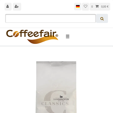
0
0,00 €
☰