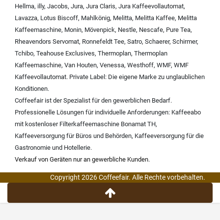
Hellma
,
illy
,
Jacobs
,
Jura
,
Jura Claris
,
Jura Kaffeevollautomat
,
Lavazza
,
Lotus Biscoff
,
Mahlkönig
,
Melitta
,
Melitta Kaffee
,
Melitta
Kaffeemaschine
,
Monin
,
Mövenpick
,
Nestle
,
Nescafe
,
Pure Tea
,
Rheavendors Servomat
,
Ronnefeldt Tee
,
Satro
,
Schaerer
,
Schirmer
,
Tchibo
,
Teahouse Exclusives
,
Thermoplan
,
Thermoplan
Kaffeemaschine
,
Van Houten
,
Venessa
,
Westhoff
,
WMF
,
WMF
Kaffeevollautomat
.
Private Label:
Die eigene Marke zu unglaublichen
Konditionen.
Coffeefair ist der Spezialist für den gewerblichen Bedarf.
Professionelle Lösungen für individuelle Anforderungen:
Kaffeeabo
mit kostenloser Filterkaffeemaschine Bonamat TH
,
Kaffeeversorgung für Büros und Behörden
,
Kaffeeversorgung für die
Gastronomie und Hotellerie
.
Verkauf von Geräten nur an gewerbliche Kunden.
Copyright 2026 Coffeefair. Alle Rechte vorbehalten.