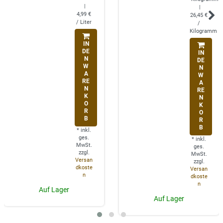
|
|
4,99 €
26,45 €
/ Liter
/
Kilogramm
IN
DE
IN
N
DE
W
N
A
W
RE
A
N
RE
K
N
O
K
R
O
B
R
B
*
inkl.
ges.
*
inkl.
MwSt.
ges.
zzgl.
MwSt.
Versan
zzgl.
dkoste
Versan
n
dkoste
n
Auf Lager
Auf Lager