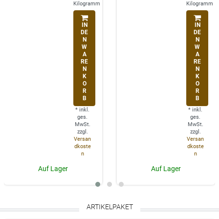
Kilogramm
Kilogramm
IN
IN
DE
DE
N
N
W
W
A
A
RE
RE
N
N
K
K
O
O
R
R
B
B
*
inkl.
*
inkl.
ges.
ges.
MwSt.
MwSt.
zzgl.
zzgl.
Versan
Versan
dkoste
dkoste
n
n
Auf Lager
Auf Lager
ARTIKELPAKET