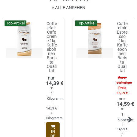
ALLE ANSEHEN
Top-Artikel
Top-Artikel
Coffe
Coffe
efair
efair
Cafe
Espre
Crem
sso
e 1kg
1kg
Kaffe
Kaffe
eboh
eboh
nen
nen
Baris
Baris
ta
ta
Quali
Quali
tät
tät
Unser
14,39 €
vorheriger
*
Preis
15,59 €
1
Kilogramm
14,59 €
|
14,39 €
*
/
1
Kilogramm
Kilogramm
|
14,59 €
IN
/
DE