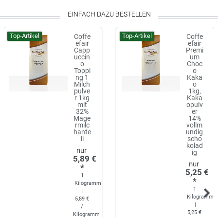
EINFACH DAZU BESTELLEN
Top-Artikel
Top-Artikel
Coffe
Coffe
efair
efair
Capp
Premi
uccin
um
o
Choc
Toppi
o
ng 1
Kaka
Milch
o
pulve
1kg,
r 1kg
Kaka
mit
opulv
32%
er
Mage
14%
rmilc
vollm
hante
undig
il
scho
kolad
ig
5,89 €
*
5,25 €
1
*
Kilogramm
1
|
Kilogramm
5,89 €
|
/
5,25 €
Kilogramm