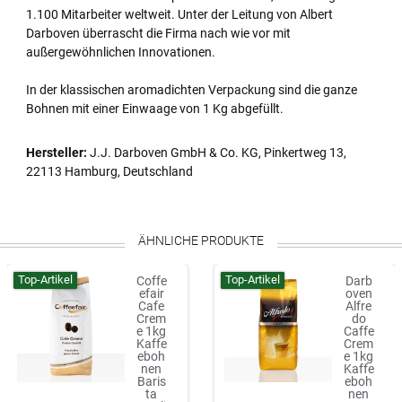
1.100 Mitarbeiter weltweit. Unter der Leitung von Albert
Darboven überrascht die Firma nach wie vor mit
außergewöhnlichen Innovationen.
In der klassischen aromadichten Verpackung sind die ganze
Bohnen mit einer Einwaage von 1 Kg abgefüllt.
Hersteller:
J.J. Darboven GmbH & Co. KG, Pinkertweg 13,
22113 Hamburg, Deutschland
ÄHNLICHE PRODUKTE
Top-Artikel
Top-Artikel
Coffe
Darb
efair
oven
Cafe
Alfre
Crem
do
e 1kg
Caffe
Kaffe
Crem
eboh
e 1kg
nen
Kaffe
Baris
eboh
ta
nen