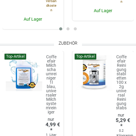
Versan
n
dkoste
n
Auf Lager
Auf Lager
ZUBEHÖR
Top-Artikel
Top-Artikel
Coffe
Coffe
efair
efair
Milch
Reini
scha
gung
umrei
stabl
niger
etten
1l
100 x
blau,
2g
unive
unive
rsaler
rsal
Milch
Reini
syste
gung
mrein
stabs
iger
5,29 €
4,99 €
*
*
0.2
1
Liter
Kilogramm