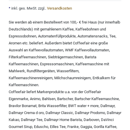
*
inkl. ges. MwSt. zzgl.
.
Versandkosten
Sie werden ab einem Bestellwert von 100,- € frei Haus (nur innerhalb
Deutschlands) mit
gemahlenem Kaffee
,
Kaffeebohnen und
Espressobohnen
,
Automatenfüllprodukte
,
Automatensnacks
,
Tee
,
Aromen
etc. beliefert. Außerdem bietet Coffeefair eine große
Auswahl an
Kaffeevollautomaten
,
WMF Kaffeevollautomaten
,
Filterkaffeemaschinen
,
Siebträgermaschinen
,
Barista
Kaffeemaschinen
,
Espressomaschinen
,
Kaffeemaschine mit
Mahlwerk
,
Rundfiltergeräten
,
Wasserfiltern
,
Kaffeemaschinenreinigern
,
Milchschaumreinigern
,
Entkalkern für
Kaffeemaschinen
.
Coffeefair liefert Markenprodukte u.a. von der
Coffeefair
Eigenmarke
,
Animo
,
Bahlsen
,
Bartscher
,
Bartscher Kaffeemaschine
,
Bravilor Bonamat
,
Brita Wasserfilter
,
BWT water + more
,
Dallmayr
,
Dallmayr Crema d oro
,
Dallmayr Classic
,
Dallmayr Prodomo
,
Dallmayr
Kakao
,
Dallmayr Tee
,
Dallmayr Home Barista
,
Darboven
,
DaVinci
Gourmet Sirup
,
Eduscho
,
Eilles Tee
,
Franke
,
Gaggia
,
Gorilla Kaffee
,