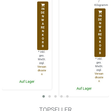
/
Kilogramm
IN
DE
IN
N
DE
W
N
A
W
RE
A
N
RE
K
N
O
K
R
O
B
R
*
inkl.
B
ges.
*
inkl.
MwSt.
ges.
zzgl.
MwSt.
Versan
zzgl.
dkoste
Versan
n
dkoste
n
Auf Lager
Auf Lager
TOPSELLER