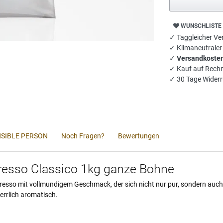
WUNSCHLISTE
✓ Taggleicher Ver
✓ Klimaneutrale
✓
Versandkosten
✓ Kauf auf Rech
✓ 30 Tage Widerr
SIBLE PERSON
Noch Fragen?
Bewertungen
presso Classico 1kg ganze Bohne
spresso mit vollmundigem Geschmack, der sich nicht nur pur, sondern auc
errlich aromatisch.