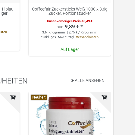
1l blau,
Coffeefair Zuckersticks Weiß 1000 x 3,6g
Cof
niger
Zucker, Portionszucker
Unser vorheriger Preis 10,49 €
9,89 € *
0.
osten
3.6
Kilogramm
| 2,75 € / Kilogramm
*
*
inkl. ges. MwSt.
zzgl.
Versandkosten
Auf Lager
UHEITEN
ALLE ANSEHEN
Top-Artikel
Neuheit
Top-Ar
Neuhei