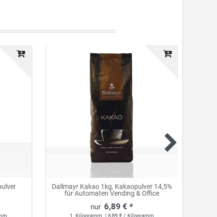
Top-Ar
pulver
Dallmayr Kakao 1kg, Kakaopulver 14,5%
Co
für Automaten Vending & Office
Ent
6,89 € *
amm
1
Kilogramm
| 6,89 € / Kilogramm