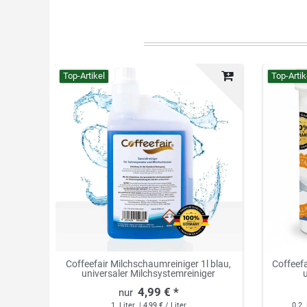
Top-Artikel
Top-Artik
Coffeefair Milchschaumreiniger 1l blau,
Coffeefa
universaler Milchsystemreiniger
4,99 € *
1
Liter
| 4,99 € / Liter
0.2