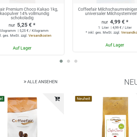
fair Premium Choco Kakao 1kg,
Coffeefair Milchschaumreiniger 
kaopulver 14% vollmundig
universaler Milchsystemrei
schokoladig
4,99 € *
5,25 € *
1
Liter
| 4,99 € / Liter
Kilogramm
| 5,25 € / Kilogramm
*
inkl. ges. MwSt.
zzgl.
Versandk
l. ges. MwSt.
zzgl.
Versandkosten
Auf Lager
Auf Lager
NE
ALLE ANSEHEN
el
Top-Artikel
Neuheit