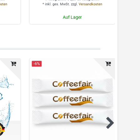
osten
*
inkl. ges. MwSt.
zzgl.
Versandkosten
*
Auf Lager
-6%
Neuhei