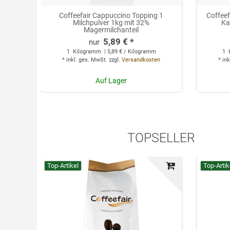
Coffeefair Cappuccino Topping 1
Coffee
Milchpulver 1kg mit 32%
Ka
Magermilchanteil
5,89 € *
1
Kilogramm
| 5,89 € / Kilogramm
1
*
inkl. ges. MwSt.
zzgl.
Versandkosten
*
ink
Auf Lager
TOPSELLER
Top-Artikel
Top-Artik