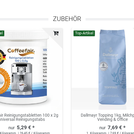
ZUBEHÖR
el
Top-Artikel
ir Reinigungstabletten 100 x 2g
Dallmayr Topping 1kg, Milch
universal Reinigungstabs
Vending & Office
5,29 € *
7,69 € *
Kilogramm
| 26,45 € / Kilogramm
1
Kilogramm
| 7,69 € / Kilogr