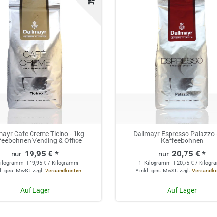
mayr Cafe Creme Ticino - 1kg
Dallmayr Espresso Palazzo 
feebohnen Vending & Office
Kaffeebohnen
19,95 € *
20,75 € *
ilogramm
| 19,95 € / Kilogramm
1
Kilogramm
| 20,75 € / Kilog
l. ges. MwSt.
zzgl.
Versandkosten
*
inkl. ges. MwSt.
zzgl.
Versandk
Auf Lager
Auf Lager