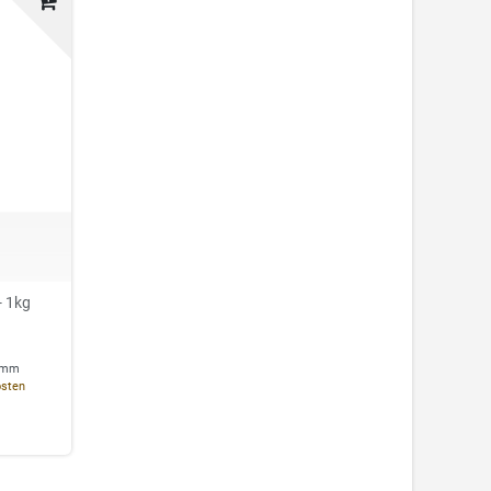
- 1kg
ramm
osten