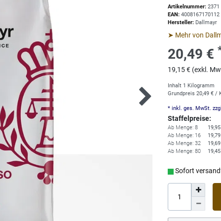
Artikelnummer:
2371
EAN:
4008167170112
Hersteller:
Dallmayr
➤ Mehr von Dall
20,49 €
19,15 € (exkl. Mw
Inhalt
1
Kilogramm
Grundpreis
20,49 € /
* inkl. ges. MwSt. zzg
Staffelpreise:
Ab Menge: 8
19,95
Ab Menge: 16
19,79
Ab Menge: 32
19,69
Ab Menge: 80
19,45
Sofort versandf