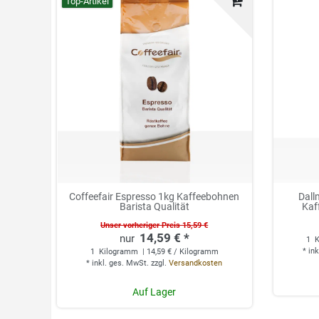
Top-Artikel
Coffeefair Espresso 1kg Kaffeebohnen
Dall
Barista Qualität
Kaf
Unser vorheriger Preis 15,59 €
14,59 € *
1
K
*
ink
1
Kilogramm
| 14,59 € / Kilogramm
*
inkl. ges. MwSt.
zzgl.
Versandkosten
Auf Lager