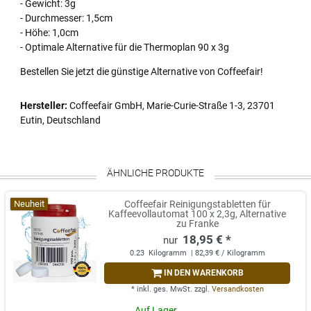
- Gewicht: 3g
- Durchmesser: 1,5cm
- Höhe: 1,0cm
- Optimale Alternative für die Thermoplan 90 x 3g
Bestellen Sie jetzt die günstige Alternative von Coffeefair!
Hersteller:
Coffeefair GmbH, Marie-Curie-Straße 1-3, 23701
Eutin, Deutschland
ÄHNLICHE PRODUKTE
Neuheit
Coffeefair Reinigungstabletten für
Kaffeevollautomat 100 x 2,3g, Alternative
zu Franke
18,95 € *
0.23
Kilogramm
| 82,39 € / Kilogramm
IN DEN WARENKORB
*
inkl. ges. MwSt.
zzgl.
Versandkosten
Auf Lager