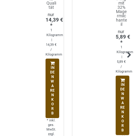
Quali
mit
tät
32%
Mage
rmilc
14,39 €
hante
il
*
1
Kilogramm
5,89 €
|
*
14,39 €
1
/
Kilogramm
Kilogramm
|
5,89 €
/
IN
Kilogramm
DE
N
W
IN
A
DE
RE
N
N
W
K
A
O
RE
R
N
B
K
*
inkl.
O
ges.
R
MwSt.
B
zzgl.