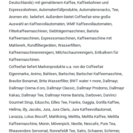
Deutschlands) mit
gemahlenem Kaffee
,
Kaffeebohnen und
Espressobohnen
,
Automatenfüllprodukte
,
Automatensnacks
,
Tee
,
Aromen
etc. beliefert. Außerdem bietet Coffeefair eine große
Auswahl an
Kaffeevollautomaten
,
WMF Kaffeevollautomaten
,
Filterkaffeemaschinen
,
Siebträgermaschinen
,
Barista
Kaffeemaschinen
,
Espressomaschinen
,
Kaffeemaschine mit
Mahlwerk
,
Rundfiltergeräten
,
Wasserfiltern
,
Kaffeemaschinenreinigern
,
Milchschaumreinigern
,
Entkalkern für
Kaffeemaschinen
.
Coffeefair liefert Markenprodukte u.a. von der
Coffeefair
Eigenmarke
,
Animo
,
Bahlsen
,
Bartscher
,
Bartscher Kaffeemaschine
,
Bravilor Bonamat
,
Brita Wasserfilter
,
BWT water + more
,
Dallmayr
,
Dallmayr Crema d oro
,
Dallmayr Classic
,
Dallmayr Prodomo
,
Dallmayr
Kakao
,
Dallmayr Tee
,
Dallmayr Home Barista
,
Darboven
,
DaVinci
Gourmet Sirup
,
Eduscho
,
Eilles Tee
,
Franke
,
Gaggia
,
Gorilla Kaffee
,
Hellma
,
illy
,
Jacobs
,
Jura
,
Jura Claris
,
Jura Kaffeevollautomat
,
Lavazza
,
Lotus Biscoff
,
Mahlkönig
,
Melitta
,
Melitta Kaffee
,
Melitta
Kaffeemaschine
,
Monin
,
Mövenpick
,
Nestle
,
Nescafe
,
Pure Tea
,
Rheavendors Servomat
,
Ronnefeldt Tee
,
Satro
,
Schaerer
,
Schirmer
,