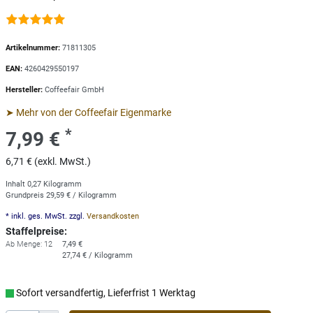
Artikelnummer:
71811305
EAN:
4260429550197
Hersteller:
Coffeefair GmbH
➤ Mehr von der Coffeefair Eigenmarke
*
7,99 €
6,71 € (exkl. MwSt.)
Inhalt
0,27
Kilogramm
Grundpreis
29,59 € / Kilogramm
* inkl. ges. MwSt. zzgl.
Versandkosten
Staffelpreise:
Ab Menge: 12
7,49 €
27,74 € / Kilogramm
Sofort versandfertig, Lieferfrist 1 Werktag