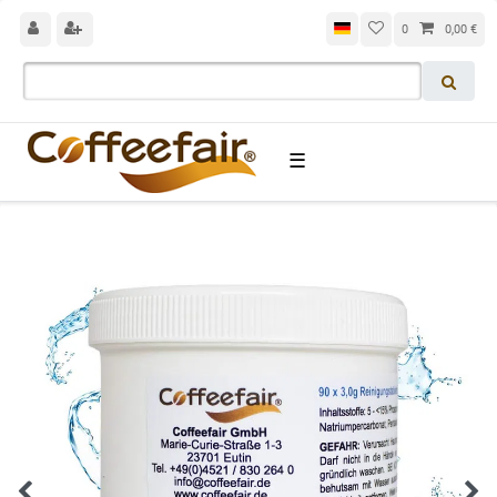
0
0,00 €
☰