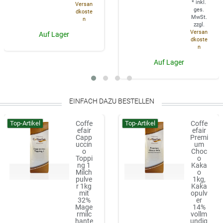
*
inkl.
Versan
ges.
dkoste
MwSt.
n
zzgl.
Versan
Auf Lager
dkoste
n
Auf Lager
EINFACH DAZU BESTELLEN
Top-Artikel
Top-Artikel
Coffe
Coffe
efair
efair
Capp
Premi
uccin
um
o
Choc
Toppi
o
ng 1
Kaka
Milch
o
pulve
1kg,
r 1kg
Kaka
mit
opulv
32%
er
Mage
14%
rmilc
vollm
hante
undig