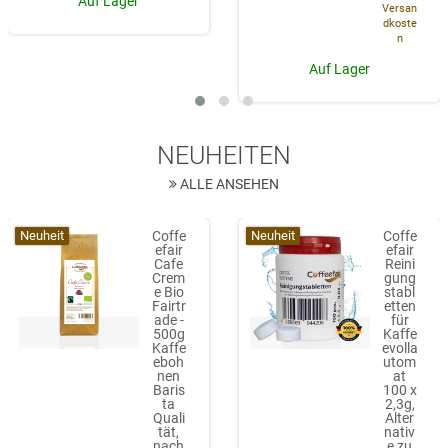
Auf Lager
Versan
dkoste
n
Auf Lager
NEUHEITEN
ALLE ANSEHEN
Neuheit
Neuheit
Coffe
Coffe
efair
efair
Cafe
Reini
Crem
gung
e Bio
stabl
Fairtr
etten
ade -
für
500g
Kaffe
Kaffe
evolla
eboh
utom
nen
at
Baris
100 x
ta
2,3g,
Quali
Alter
tät,
nativ
nach
e zu