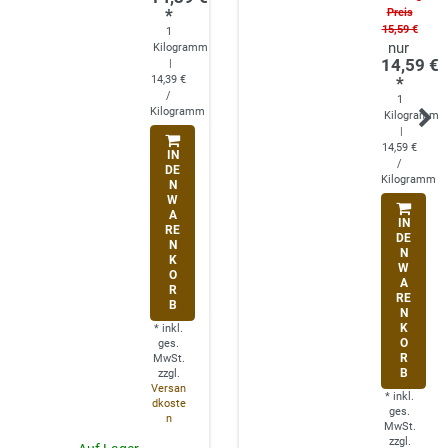
*
Preis
15,59 €
1
Kilogramm
14,59 €
|
14,39 €
*
/
1
Kilogramm
Kilogramm
|
14,59 €
IN
/
DE
Kilogramm
N
W
A
IN
RE
DE
N
N
K
W
O
A
R
RE
B
N
K
*
inkl.
O
ges.
R
MwSt.
B
zzgl.
Versan
*
inkl.
dkoste
ges.
n
MwSt.
zzgl.