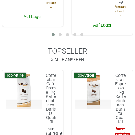
zzgl.
dkoste
Versan
n
dkoste
n
Auf Lager
Auf Lager
TOPSELLER
ALLE ANSEHEN
Top-Artikel
Top-Artikel
Coffe
Coffe
efair
efair
Cafe
Espre
Crem
sso
e 1kg
1kg
Kaffe
Kaffe
eboh
eboh
nen
nen
Baris
Baris
ta
ta
Quali
Quali
tät
tät
Unser
14,39 €
vorheriger