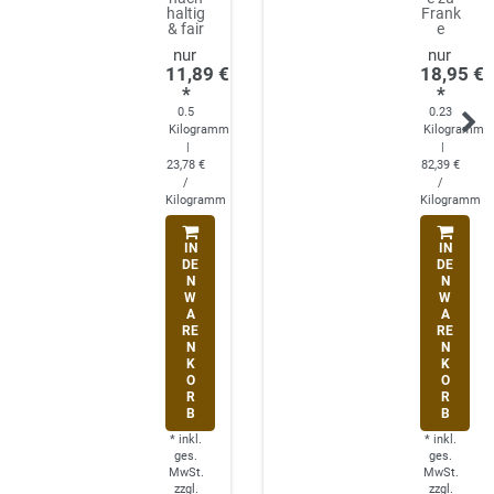
haltig
Frank
& fair
e
11,89 €
18,95 €
*
*
0.5
0.23
Kilogramm
Kilogramm
|
|
23,78 €
82,39 €
/
/
Kilogramm
Kilogramm
IN
IN
DE
DE
N
N
W
W
A
A
RE
RE
N
N
K
K
O
O
R
R
B
B
*
inkl.
*
inkl.
ges.
ges.
MwSt.
MwSt.
zzgl.
zzgl.