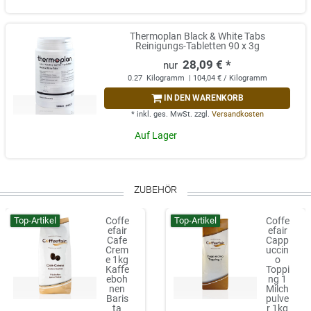
Thermoplan Black & White Tabs
Reinigungs-Tabletten 90 x 3g
28,09 € *
0.27
Kilogramm
| 104,04 € / Kilogramm
IN DEN WARENKORB
*
inkl. ges. MwSt.
zzgl.
Versandkosten
Auf Lager
ZUBEHÖR
Top-Artikel
Top-Artikel
Coffe
Coffe
efair
efair
Cafe
Capp
Crem
uccin
e 1kg
o
Kaffe
Toppi
eboh
ng 1
nen
Milch
Baris
pulve
ta
r 1kg