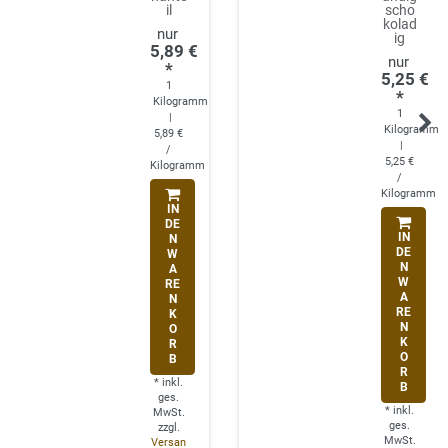
il
scho
kolad
ig
5,89 €
*
5,25 €
1
*
Kilogramm
1
|
Kilogramm
5,89 €
|
/
5,25 €
Kilogramm
/
Kilogramm
IN
DE
IN
N
DE
W
N
A
W
RE
A
N
RE
K
N
O
K
R
O
B
R
*
inkl.
B
ges.
*
inkl.
MwSt.
ges.
zzgl.
MwSt.
Versan