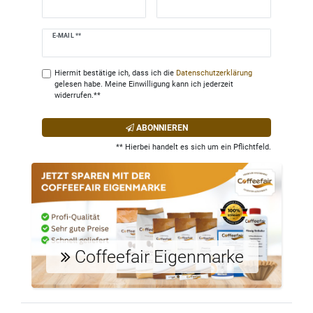
Newsletter
E-MAIL **
Honig
Hiermit bestätige ich, dass ich die
Daten­schutz­erklärung
gelesen habe. Meine Einwilligung kann ich jederzeit
widerrufen.**
ABONNIEREN
** Hierbei handelt es sich um ein Pflichtfeld.
Coffeefair Eigenmarke