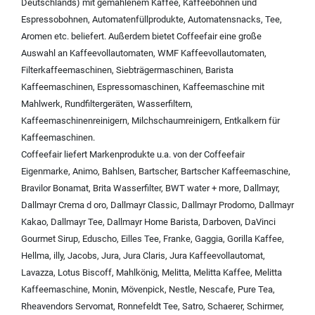
Deutschlands) mit
gemahlenem Kaffee
,
Kaffeebohnen und
Espressobohnen
,
Automatenfüllprodukte
,
Automatensnacks
,
Tee
,
Aromen
etc. beliefert. Außerdem bietet Coffeefair eine große
Auswahl an
Kaffeevollautomaten
,
WMF Kaffeevollautomaten
,
Filterkaffeemaschinen
,
Siebträgermaschinen
,
Barista
Kaffeemaschinen
,
Espressomaschinen
,
Kaffeemaschine mit
Mahlwerk
,
Rundfiltergeräten
,
Wasserfiltern
,
Kaffeemaschinenreinigern
,
Milchschaumreinigern
,
Entkalkern für
Kaffeemaschinen
.
Coffeefair liefert Markenprodukte u.a. von der
Coffeefair
Eigenmarke
,
Animo
,
Bahlsen
,
Bartscher
,
Bartscher Kaffeemaschine
,
Bravilor Bonamat
,
Brita Wasserfilter
,
BWT water + more
,
Dallmayr
,
Dallmayr Crema d oro
,
Dallmayr Classic
,
Dallmayr Prodomo
,
Dallmayr
Kakao
,
Dallmayr Tee
,
Dallmayr Home Barista
,
Darboven
,
DaVinci
Gourmet Sirup
,
Eduscho
,
Eilles Tee
,
Franke
,
Gaggia
,
Gorilla Kaffee
,
Hellma
,
illy
,
Jacobs
,
Jura
,
Jura Claris
,
Jura Kaffeevollautomat
,
Lavazza
,
Lotus Biscoff
,
Mahlkönig
,
Melitta
,
Melitta Kaffee
,
Melitta
Kaffeemaschine
,
Monin
,
Mövenpick
,
Nestle
,
Nescafe
,
Pure Tea
,
Rheavendors Servomat
,
Ronnefeldt Tee
,
Satro
,
Schaerer
,
Schirmer
,