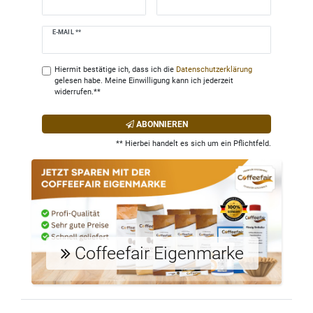
Newsletter
E-MAIL **
Honig
Hiermit bestätige ich, dass ich die
Daten­schutz­erklärung
gelesen habe. Meine Einwilligung kann ich jederzeit
widerrufen.**
ABONNIEREN
** Hierbei handelt es sich um ein Pflichtfeld.
Coffeefair Eigenmarke