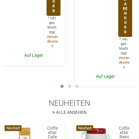
O
A
R
RE
B
N
K
*
inkl.
O
ges.
R
MwSt.
B
zzgl.
Versan
*
inkl.
dkoste
ges.
n
MwSt.
zzgl.
Auf Lager
Versan
dkoste
n
Auf Lager
NEUHEITEN
ALLE ANSEHEN
Neuheit
Neuheit
Coffe
Coffe
efair
efair
Cafe
Reini