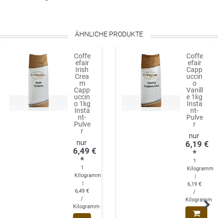
ÄHNLICHE PRODUKTE
Coffe
Coffe
efair
efair
Irish
Capp
Crea
uccin
m
o
Capp
Vanill
uccin
e 1kg
o 1kg
Insta
Insta
nt-
nt-
Pulve
Pulve
r
r
6,19 €
6,49 €
*
*
1
1
Kilogramm
Kilogramm
|
|
6,19 €
6,49 €
/
/
Kilogramm
Kilogramm