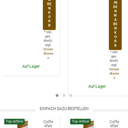
IN
RE
DE
N
N
K
W
O
A
R
RE
B
N
*
inkl.
K
ges.
O
MwSt.
R
zzgl.
B
Versan
*
inkl.
dkoste
ges.
n
MwSt.
zzgl.
Auf Lager
Versan
dkoste
n
Auf Lager
EINFACH DAZU BESTELLEN
Top-Artikel
Top-Artikel
Coffe
Coffe
efair
efair