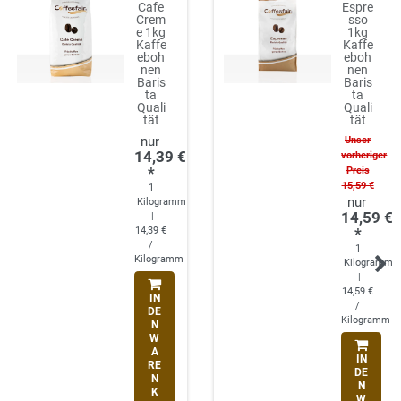
Cafe
Espre
Crem
sso
e 1kg
1kg
Kaffe
Kaffe
eboh
eboh
nen
nen
Baris
Baris
ta
ta
Quali
Quali
tät
tät
Unser
14,39 €
vorheriger
*
Preis
15,59 €
1
Kilogramm
14,59 €
|
14,39 €
*
/
1
Kilogramm
Kilogramm
|
14,59 €
IN
/
DE
Kilogramm
N
W
A
IN
RE
DE
N
N
K
W