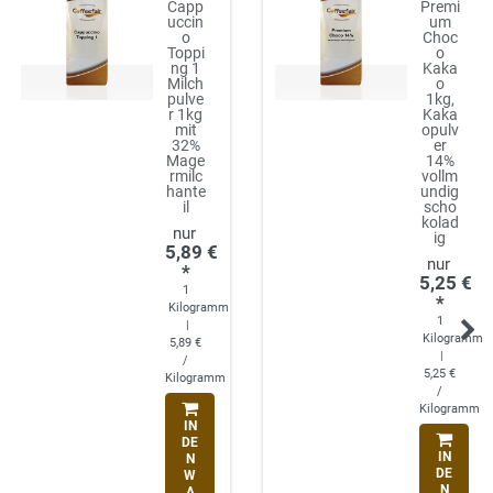
Capp
Premi
uccin
um
o
Choc
Toppi
o
ng 1
Kaka
Milch
o
pulve
1kg,
r 1kg
Kaka
mit
opulv
32%
er
Mage
14%
rmilc
vollm
hante
undig
il
scho
kolad
ig
5,89 €
*
5,25 €
1
*
Kilogramm
1
|
Kilogramm
5,89 €
|
/
5,25 €
Kilogramm
/
Kilogramm
IN
DE
IN
N
DE
W
N
A