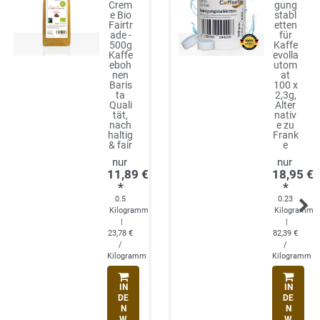
Crem
gung
e Bio
stabl
Fairtr
etten
ade -
für
500g
Kaffe
Kaffe
evolla
eboh
utom
nen
at
Baris
100 x
ta
2,3g,
Quali
Alter
tät,
nativ
nach
e zu
haltig
Frank
& fair
e
11,89 €
18,95 €
*
*
0.5
0.23
Kilogramm
Kilogramm
|
|
23,78 €
82,39 €
/
/
Kilogramm
Kilogramm
IN
IN
DE
DE
N
N
W
W