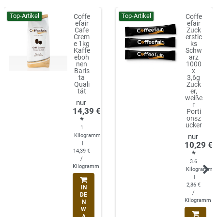
Top-Artikel
Top-Artikel
Coffe
Coffe
efair
efair
Cafe
Zuck
Crem
erstic
e 1kg
ks
Kaffe
Schw
eboh
arz
nen
1000
Baris
x
ta
3,6g
Quali
Zuck
tät
er,
weiße
r
14,39 €
Porti
onsz
*
ucker
1
Kilogramm
|
10,29 €
14,39 €
*
/
3.6
Kilogramm
Kilogramm
|
2,86 €
IN
/
DE
Kilogramm
N
W
A