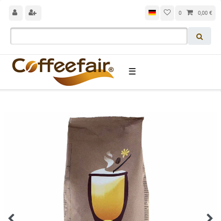
0
0,00 €
☰