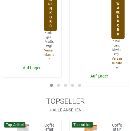
W
RE
A
N
RE
K
N
O
K
R
O
B
R
*
inkl.
B
ges.
*
inkl.
MwSt.
ges.
zzgl.
MwSt.
Versan
zzgl.
dkoste
Versan
n
dkoste
n
Auf Lager
Auf Lager
TOPSELLER
ALLE ANSEHEN
Top-Artikel
Top-Artikel
Coffe
Coffe
efair
efair