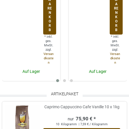
A
A
RE
RE
N
N
K
K
O
O
R
R
B
B
*
inkl.
*
inkl.
ges.
ges.
MwSt.
MwSt.
zzgl.
zzgl.
Versan
Versan
dkoste
dkoste
n
n
Auf Lager
Auf Lager
ARTIKELPAKET
Caprimo Cappuccino Cafe Vanille 10 x 1kg
75,90 € *
10
Kilogramm
| 7,59 € / Kilogramm