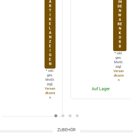
A
IN
R
DE
T
N
I
W
K
A
E
RE
L
N
A
K
N
O
Z
R
E
B
I
*
inkl.
G
ges.
E
MwSt.
N
zzgl.
*
inkl.
Versan
ges.
dkoste
MwSt.
n
zzgl.
Auf Lager
Versan
dkoste
n
ZUBEHÖR