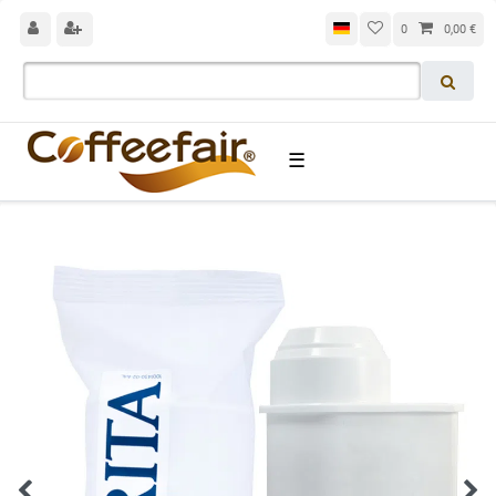
0
0,00 €
☰