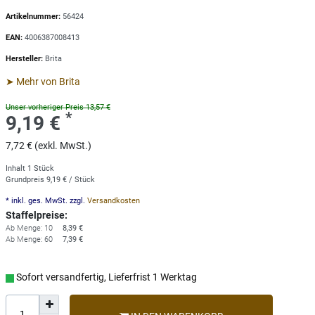
Artikelnummer:
56424
EAN:
4006387008413
Hersteller:
Brita
➤ Mehr von Brita
Unser vorheriger Preis 13,57 €
*
9,19 €
7,72 € (exkl. MwSt.)
Inhalt
1
Stück
Grundpreis
9,19 € / Stück
* inkl. ges. MwSt. zzgl.
Versandkosten
Staffelpreise:
Ab Menge: 10
8,39 €
Ab Menge: 60
7,39 €
Sofort versandfertig, Lieferfrist 1 Werktag