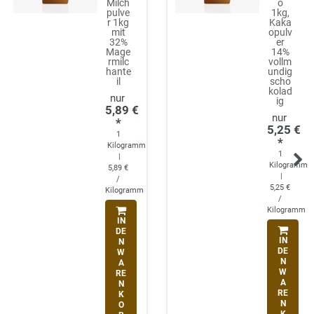
Milch
o
pulve
1kg,
r 1kg
Kaka
mit
opulv
32%
er
Mage
14%
rmilc
vollm
hante
undig
il
scho
kolad
ig
5,89 €
*
5,25 €
1
*
Kilogramm
1
|
Kilogramm
5,89 €
|
/
5,25 €
Kilogramm
/
Kilogramm
IN
DE
IN
N
DE
W
N
A
W
RE
A
N
RE
K
N
O
K