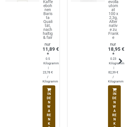
Kaffe
evolla
eboh
utom
nen
at
Baris
100 x
ta
2,3g,
Quali
Alter
tät,
nativ
nach
e zu
haltig
Frank
& fair
e
11,89 €
18,95 €
*
*
0.5
0.23
Kilogramm
Kilogramm
|
|
23,78 €
82,39 €
/
/
Kilogramm
Kilogramm
IN
IN
DE
DE
N
N
W
W
A
A
RE
RE
N
N
K
K