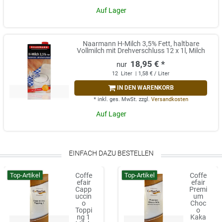
Auf Lager
Naarmann H-Milch 3,5% Fett, haltbare
Vollmilch mit Drehverschluss 12 x 1l, Milch
18,95 € *
12
Liter
| 1,58 € / Liter
IN DEN WARENKORB
*
inkl. ges. MwSt.
zzgl.
Versandkosten
Auf Lager
EINFACH DAZU BESTELLEN
Top-Artikel
Top-Artikel
Coffe
Coffe
efair
efair
Capp
Premi
uccin
um
o
Choc
Toppi
o
ng 1
Kaka