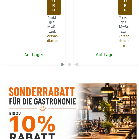
O
O
R
R
B
B
*
inkl.
*
inkl.
ges.
ges.
MwSt.
MwSt.
zzgl.
zzgl.
Versan
Versan
dkoste
dkoste
n
n
Auf Lager
Auf Lager