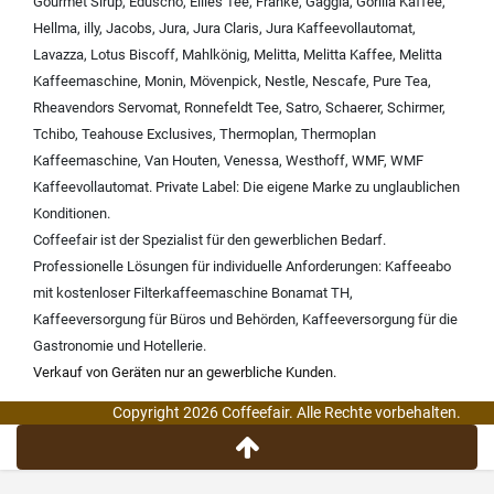
Gourmet Sirup
,
Eduscho
,
Eilles Tee
,
Franke
,
Gaggia
,
Gorilla Kaffee
,
Hellma
,
illy
,
Jacobs
,
Jura
,
Jura Claris
,
Jura Kaffeevollautomat
,
Lavazza
,
Lotus Biscoff
,
Mahlkönig
,
Melitta
,
Melitta Kaffee
,
Melitta
Kaffeemaschine
,
Monin
,
Mövenpick
,
Nestle
,
Nescafe
,
Pure Tea
,
Rheavendors Servomat
,
Ronnefeldt Tee
,
Satro
,
Schaerer
,
Schirmer
,
Tchibo
,
Teahouse Exclusives
,
Thermoplan
,
Thermoplan
Kaffeemaschine
,
Van Houten
,
Venessa
,
Westhoff
,
WMF
,
WMF
Kaffeevollautomat
.
Private Label:
Die eigene Marke zu unglaublichen
Konditionen.
Coffeefair ist der Spezialist für den gewerblichen Bedarf.
Professionelle Lösungen für individuelle Anforderungen:
Kaffeeabo
mit kostenloser Filterkaffeemaschine Bonamat TH
,
Kaffeeversorgung für Büros und Behörden
,
Kaffeeversorgung für die
Gastronomie und Hotellerie
.
Verkauf von Geräten nur an gewerbliche Kunden.
Copyright 2026 Coffeefair. Alle Rechte vorbehalten.