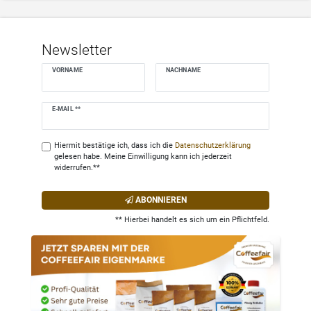
Newsletter
VORNAME
NACHNAME
Newsletter
E-MAIL **
Honig
Hiermit bestätige ich, dass ich die
Daten­schutz­erklärung
gelesen habe. Meine Einwilligung kann ich jederzeit
widerrufen.**
ABONNIEREN
** Hierbei handelt es sich um ein Pflichtfeld.