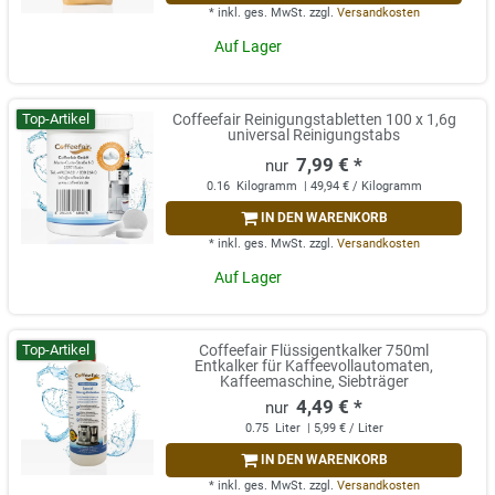
*
inkl. ges. MwSt.
zzgl.
Versandkosten
Auf Lager
Top-Artikel
Coffeefair Reinigungstabletten 100 x 1,6g
universal Reinigungstabs
7,99 € *
0.16
Kilogramm
| 49,94 € / Kilogramm
IN DEN WARENKORB
*
inkl. ges. MwSt.
zzgl.
Versandkosten
Auf Lager
Top-Artikel
Coffeefair Flüssigentkalker 750ml
Entkalker für Kaffeevollautomaten,
Kaffeemaschine, Siebträger
4,49 € *
0.75
Liter
| 5,99 € / Liter
IN DEN WARENKORB
*
inkl. ges. MwSt.
zzgl.
Versandkosten