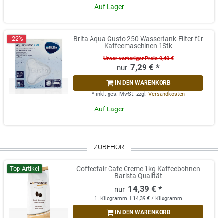
Auf Lager
-22%
Brita Aqua Gusto 250 Wassertank-Filter für
Kaffeemaschinen 1Stk
Unser vorheriger Preis 9,40 €
7,29 € *
IN DEN WARENKORB
*
inkl. ges. MwSt.
zzgl.
Versandkosten
Auf Lager
ZUBEHÖR
Top-Artikel
Coffeefair Cafe Creme 1kg Kaffeebohnen
Barista Qualität
14,39 € *
1
Kilogramm
| 14,39 € / Kilogramm
IN DEN WARENKORB