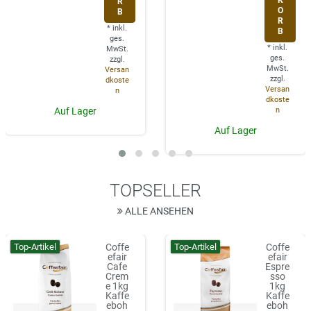
R
O
B
R
*
inkl.
B
ges.
*
inkl.
MwSt.
ges.
zzgl.
MwSt.
Versan
zzgl.
dkoste
Versan
n
dkoste
n
Auf Lager
Auf Lager
TOPSELLER
ALLE ANSEHEN
Top-Artikel
Top-Artikel
Coffe
Coffe
efair
efair
Cafe
Espre
Crem
sso
e 1kg
1kg
Kaffe
Kaffe
eboh
eboh