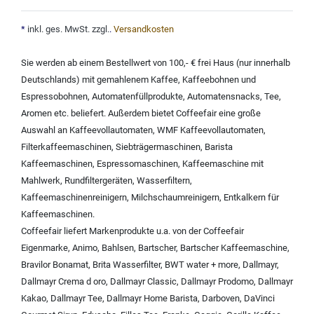
*
inkl. ges. MwSt. zzgl.
.
Versandkosten
Sie werden ab einem Bestellwert von 100,- € frei Haus (nur innerhalb
Deutschlands) mit
gemahlenem Kaffee
,
Kaffeebohnen und
Espressobohnen
,
Automatenfüllprodukte
,
Automatensnacks
,
Tee
,
Aromen
etc. beliefert. Außerdem bietet Coffeefair eine große
Auswahl an
Kaffeevollautomaten
,
WMF Kaffeevollautomaten
,
Filterkaffeemaschinen
,
Siebträgermaschinen
,
Barista
Kaffeemaschinen
,
Espressomaschinen
,
Kaffeemaschine mit
Mahlwerk
,
Rundfiltergeräten
,
Wasserfiltern
,
Kaffeemaschinenreinigern
,
Milchschaumreinigern
,
Entkalkern für
Kaffeemaschinen
.
Coffeefair liefert Markenprodukte u.a. von der
Coffeefair
Eigenmarke
,
Animo
,
Bahlsen
,
Bartscher
,
Bartscher Kaffeemaschine
,
Bravilor Bonamat
,
Brita Wasserfilter
,
BWT water + more
,
Dallmayr
,
Dallmayr Crema d oro
,
Dallmayr Classic
,
Dallmayr Prodomo
,
Dallmayr
Kakao
,
Dallmayr Tee
,
Dallmayr Home Barista
,
Darboven
,
DaVinci