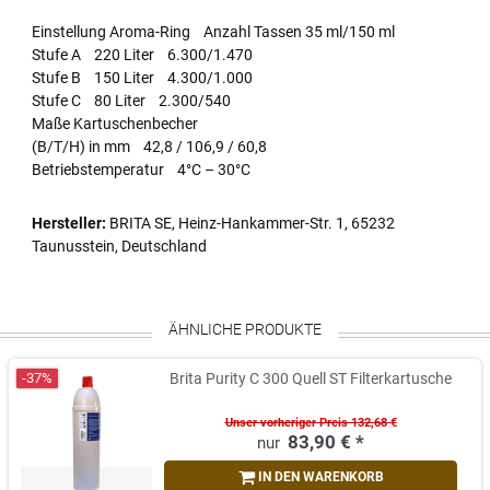
Einstellung Aroma-Ring Anzahl Tassen 35 ml/150 ml
Stufe A 220 Liter 6.300/1.470
Stufe B 150 Liter 4.300/1.000
Stufe C 80 Liter 2.300/540
Maße Kartuschenbecher
(B/T/H) in mm 42,8 / 106,9 / 60,8
Betriebstemperatur 4°C – 30°C
Hersteller:
BRITA SE, Heinz-Hankammer-Str. 1, 65232
Taunusstein, Deutschland
ÄHNLICHE PRODUKTE
-37%
Brita Purity C 300 Quell ST Filterkartusche
Unser vorheriger Preis 132,68 €
83,90 € *
IN DEN WARENKORB