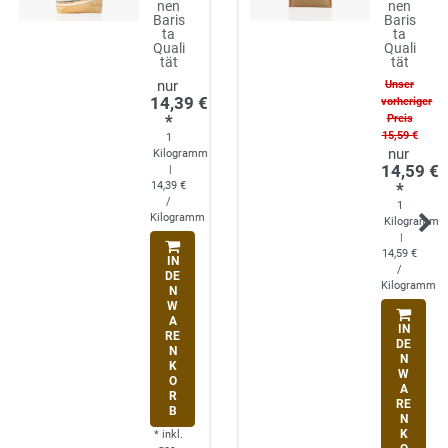
nen
nen
Baris
Baris
ta
ta
Quali
Quali
tät
tät
Unser
14,39 €
vorheriger
*
Preis
15,59 €
1
Kilogramm
14,59 €
|
14,39 €
*
/
1
Kilogramm
Kilogramm
|
14,59 €
IN
/
DE
Kilogramm
N
W
A
IN
RE
DE
N
N
K
W
O
A
R
RE
B
N
K
*
inkl.