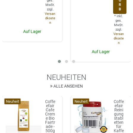
O
ges.
R
MwSt.
B
zzgl.
Versan
*
inkl.
dkoste
ges.
n
MwSt.
zzgl.
Auf Lager
Versan
dkoste
n
Auf Lager
NEUHEITEN
ALLE ANSEHEN
Neuheit
Neuheit
Coffe
Coffe
efair
efair
Cafe
Reini
Crem
gung
e Bio
stabl
Fairtr
etten
ade -
für
500g
Kaffe