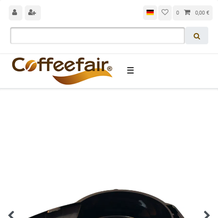
0
0,00 €
☰