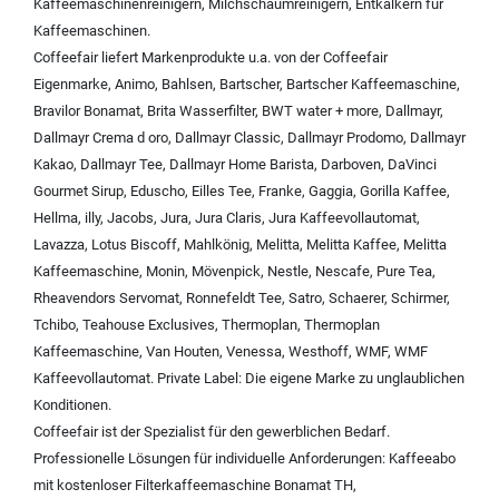
Kaffeemaschinenreinigern
,
Milchschaumreinigern
,
Entkalkern für
Kaffeemaschinen
.
Coffeefair liefert Markenprodukte u.a. von der
Coffeefair
Eigenmarke
,
Animo
,
Bahlsen
,
Bartscher
,
Bartscher Kaffeemaschine
,
Bravilor Bonamat
,
Brita Wasserfilter
,
BWT water + more
,
Dallmayr
,
Dallmayr Crema d oro
,
Dallmayr Classic
,
Dallmayr Prodomo
,
Dallmayr
Kakao
,
Dallmayr Tee
,
Dallmayr Home Barista
,
Darboven
,
DaVinci
Gourmet Sirup
,
Eduscho
,
Eilles Tee
,
Franke
,
Gaggia
,
Gorilla Kaffee
,
Hellma
,
illy
,
Jacobs
,
Jura
,
Jura Claris
,
Jura Kaffeevollautomat
,
Lavazza
,
Lotus Biscoff
,
Mahlkönig
,
Melitta
,
Melitta Kaffee
,
Melitta
Kaffeemaschine
,
Monin
,
Mövenpick
,
Nestle
,
Nescafe
,
Pure Tea
,
Rheavendors Servomat
,
Ronnefeldt Tee
,
Satro
,
Schaerer
,
Schirmer
,
Tchibo
,
Teahouse Exclusives
,
Thermoplan
,
Thermoplan
Kaffeemaschine
,
Van Houten
,
Venessa
,
Westhoff
,
WMF
,
WMF
Kaffeevollautomat
.
Private Label:
Die eigene Marke zu unglaublichen
Konditionen.
Coffeefair ist der Spezialist für den gewerblichen Bedarf.
Professionelle Lösungen für individuelle Anforderungen:
Kaffeeabo
mit kostenloser Filterkaffeemaschine Bonamat TH
,