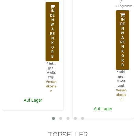
/
Kilogramm
IN
DE
IN
N
DE
W
N
A
W
RE
A
N
RE
K
N
O
K
R
O
B
R
*
inkl.
B
ges.
*
inkl.
MwSt.
ges.
zzgl.
MwSt.
Versan
zzgl.
dkoste
Versan
n
dkoste
n
Auf Lager
Auf Lager
TOPSELLER