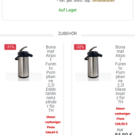
*
inkl. ges. MwSt.
zzgl.
Versandkosten
Auf Lager
ZUBEHÖR
-31%
-32%
Bona
Bona
mat
mat
Airpo
Airpo
t
t
Furen
Furen
to
to
Pum
Pum
pkan
pkan
ne
ne
2,2l
2,2l
Edels
Glase
tahlin
insat
nenz
z für
ylinde
TH
r für
Unser
TH
vorheriger
Unser
Preis
vorheriger
124,95 €
Preis
134,47 €
84,90 €