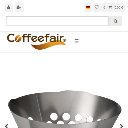
0
0,00 €
☰