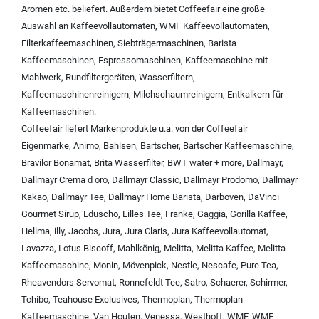
Aromen
etc. beliefert. Außerdem bietet Coffeefair eine große
Auswahl an
Kaffeevollautomaten
,
WMF Kaffeevollautomaten
,
Filterkaffeemaschinen
,
Siebträgermaschinen
,
Barista
Kaffeemaschinen
,
Espressomaschinen
,
Kaffeemaschine mit
Mahlwerk
,
Rundfiltergeräten
,
Wasserfiltern
,
Kaffeemaschinenreinigern
,
Milchschaumreinigern
,
Entkalkern für
Kaffeemaschinen
.
Coffeefair liefert Markenprodukte u.a. von der
Coffeefair
Eigenmarke
,
Animo
,
Bahlsen
,
Bartscher
,
Bartscher Kaffeemaschine
,
Bravilor Bonamat
,
Brita Wasserfilter
,
BWT water + more
,
Dallmayr
,
Dallmayr Crema d oro
,
Dallmayr Classic
,
Dallmayr Prodomo
,
Dallmayr
Kakao
,
Dallmayr Tee
,
Dallmayr Home Barista
,
Darboven
,
DaVinci
Gourmet Sirup
,
Eduscho
,
Eilles Tee
,
Franke
,
Gaggia
,
Gorilla Kaffee
,
Hellma
,
illy
,
Jacobs
,
Jura
,
Jura Claris
,
Jura Kaffeevollautomat
,
Lavazza
,
Lotus Biscoff
,
Mahlkönig
,
Melitta
,
Melitta Kaffee
,
Melitta
Kaffeemaschine
,
Monin
,
Mövenpick
,
Nestle
,
Nescafe
,
Pure Tea
,
Rheavendors Servomat
,
Ronnefeldt Tee
,
Satro
,
Schaerer
,
Schirmer
,
Tchibo
,
Teahouse Exclusives
,
Thermoplan
,
Thermoplan
Kaffeemaschine
,
Van Houten
,
Venessa
,
Westhoff
,
WMF
,
WMF