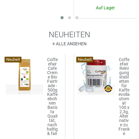
Auf Lager
NEUHEITEN
ALLE ANSEHEN
Neuheit
Neuheit
Coffe
Coffe
efair
efair
Cafe
Reini
Crem
gung
e Bio
stabl
Fairtr
etten
ade -
für
500g
Kaffe
Kaffe
evolla
eboh
utom
nen
at
Baris
100 x
ta
2,3g,
Quali
Alter
tät,
nativ
nach
e zu
haltig
Frank
& fair
e