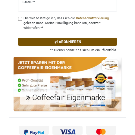
Newsletter
E-MAIL **
Honig
Hiermit bestätige ich, dass ich die
Daten­schutz­erklärung
gelesen habe. Meine Einwilligung kann ich jederzeit
widerrufen.**
ABONNIEREN
** Hierbei handelt es sich um ein Pflichtfeld.
Coffeefair Eigenmarke