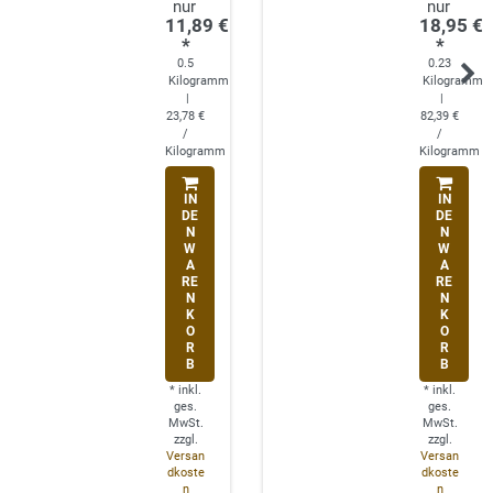
11,89 €
18,95 €
*
*
0.5
0.23
Kilogramm
Kilogramm
|
|
23,78 €
82,39 €
/
/
Kilogramm
Kilogramm
IN
IN
DE
DE
N
N
W
W
A
A
RE
RE
N
N
K
K
O
O
R
R
B
B
*
inkl.
*
inkl.
ges.
ges.
MwSt.
MwSt.
zzgl.
zzgl.
Versan
Versan
dkoste
dkoste
n
n