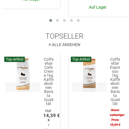
Auf Lager
TOPSELLER
ALLE ANSEHEN
Top-Artikel
Top-Artikel
Coffe
Coffe
efair
efair
Cafe
Espre
Crem
sso
e 1kg
1kg
Kaffe
Kaffe
eboh
eboh
nen
nen
Baris
Baris
ta
ta
Quali
Quali
tät
tät
Unser
14,39 €
vorheriger
*
Preis
15,59 €
1