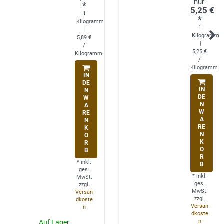
*
5,25 €
1
*
Kilogramm
1
|
Kilogramm
5,89 €
|
/
5,25 €
Kilogramm
/
Kilogramm
IN
DE
IN
N
DE
W
N
A
W
RE
A
N
RE
K
N
O
K
R
O
B
R
*
inkl.
B
ges.
*
inkl.
MwSt.
ges.
zzgl.
MwSt.
Versan
zzgl.
dkoste
Versan
n
dkoste
n
Auf Lager