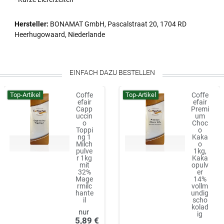
Hersteller:
BONAMAT GmbH, Pascalstraat 20, 1704 RD
Heerhugowaard, Niederlande
EINFACH DAZU BESTELLEN
Top-Artikel
Top-Artikel
Coffe
Coffe
efair
efair
Capp
Premi
uccin
um
o
Choc
Toppi
o
ng 1
Kaka
Milch
o
pulve
1kg,
r 1kg
Kaka
mit
opulv
32%
er
Mage
14%
rmilc
vollm
hante
undig
il
scho
kolad
ig
5,89 €