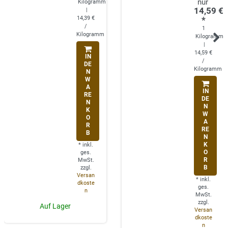
Kilogramm
14,59 €
|
14,39 €
*
/
1
Kilogramm
Kilogramm
|
14,59 €
IN
/
DE
Kilogramm
N
W
A
IN
RE
DE
N
N
K
W
O
A
R
RE
B
N
K
*
inkl.
O
ges.
R
MwSt.
B
zzgl.
Versan
*
inkl.
dkoste
ges.
n
MwSt.
zzgl.
Auf Lager
Versan
dkoste
n