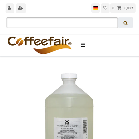
0
0,00 €
☰