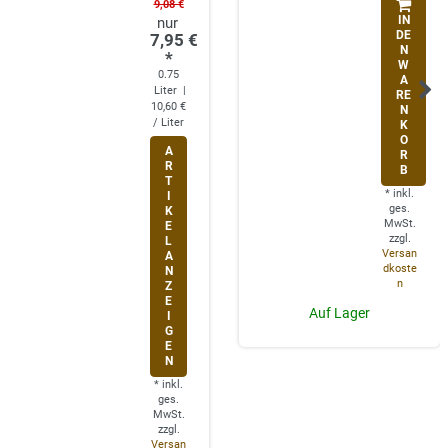
9,08 €
IN
DE
7,95 €
N
*
W
0.75
A
Liter
|
RE
10,60 €
N
/ Liter
K
O
A
R
R
B
T
*
inkl.
I
ges.
K
MwSt.
E
zzgl.
L
Versan
A
dkoste
N
n
Z
E
Auf Lager
I
G
E
N
*
inkl.
ges.
MwSt.
zzgl.
Versan