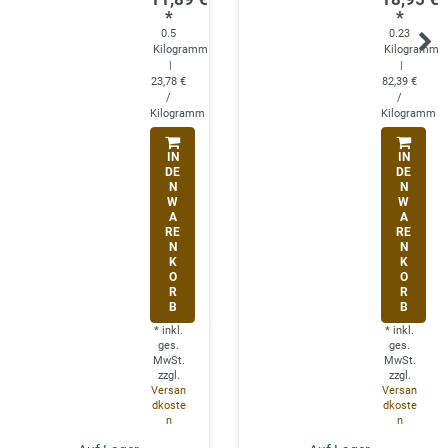
*
*
0.5
0.23
Kilogramm
Kilogramm
|
|
23,78 €
82,39 €
/
/
Kilogramm
Kilogramm
IN
IN
DE
DE
N
N
W
W
A
A
RE
RE
N
N
K
K
O
O
R
R
B
B
*
inkl.
*
inkl.
ges.
ges.
MwSt.
MwSt.
zzgl.
zzgl.
Versan
Versan
dkoste
dkoste
n
n