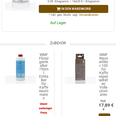
0.09
Kilogramm
| 144,33 € / Kilogramm
IN DEN WARENKORB
*
inkl. ges. MwSt.
zzgl.
Versandkosten
Auf Lager
ZUBEHÖR
WMF
WMF
Flüssi
Wass
gentk
erfilte
alker
r 100
750m
für
l
Kaffe
Entka
espez
lker
ialität
für
en
Kaffe
Volla
eauto
utom
mate
aten
n
Unser
17,89 €
vorheriger
*
Preis