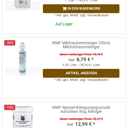
1
Liter
| 14,29 € / Liter
IN DEN WARENKORB
*
inkl. ges. MwSt.
zzgl.
Versandkosten
Auf Lager
-36%
WMF Milchsystemreiniger 250ml,
Milchschaumreiniger
Unser vorheriger Preis 13,74 €
8,79 € *
0.25
Liter
| 35,16 € / Liter
ARTIKEL ANZEIGEN
*
inkl. ges. MwSt.
zzgl.
Versandkosten
-14%
WMF Spezial-Reinigungsgranulat
Autoclean 90g, Reiniger
Unser vorheriger Preis 15,17 €
12,99 € *