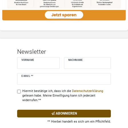
Newsletter
VORNAME
NACHNAME
Newsletter
E-MAIL **
Honig
Hiermit bestätige ich, dass ich die
Daten­schutz­erklärung
gelesen habe. Meine Einwilligung kann ich jederzeit
widerrufen.**
ABONNIEREN
** Hierbei handelt es sich um ein Pflichtfeld.