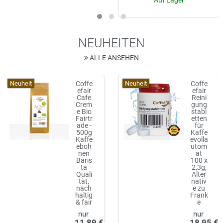
Auf Lager
NEUHEITEN
ALLE ANSEHEN
Neuheit
Neuheit
Coffe
Coffe
efair
efair
Cafe
Reini
Crem
gung
e Bio
stabl
Fairtr
etten
ade -
für
500g
Kaffe
Kaffe
evolla
eboh
utom
nen
at
Baris
100 x
ta
2,3g,
Quali
Alter
tät,
nativ
nach
e zu
haltig
Frank
& fair
e
11,89 €
18,95 €