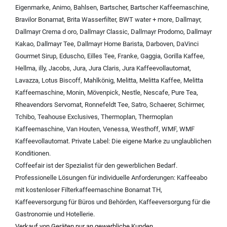
Eigenmarke
,
Animo
,
Bahlsen
,
Bartscher
,
Bartscher Kaffeemaschine
,
Bravilor Bonamat
,
Brita Wasserfilter
,
BWT water + more
,
Dallmayr
,
Dallmayr Crema d oro
,
Dallmayr Classic
,
Dallmayr Prodomo
,
Dallmayr
Kakao
,
Dallmayr Tee
,
Dallmayr Home Barista
,
Darboven
,
DaVinci
Gourmet Sirup
,
Eduscho
,
Eilles Tee
,
Franke
,
Gaggia
,
Gorilla Kaffee
,
Hellma
,
illy
,
Jacobs
,
Jura
,
Jura Claris
,
Jura Kaffeevollautomat
,
Lavazza
,
Lotus Biscoff
,
Mahlkönig
,
Melitta
,
Melitta Kaffee
,
Melitta
Kaffeemaschine
,
Monin
,
Mövenpick
,
Nestle
,
Nescafe
,
Pure Tea
,
Rheavendors Servomat
,
Ronnefeldt Tee
,
Satro
,
Schaerer
,
Schirmer
,
Tchibo
,
Teahouse Exclusives
,
Thermoplan
,
Thermoplan
Kaffeemaschine
,
Van Houten
,
Venessa
,
Westhoff
,
WMF
,
WMF
Kaffeevollautomat
.
Private Label:
Die eigene Marke zu unglaublichen
Konditionen.
Coffeefair ist der Spezialist für den gewerblichen Bedarf.
Professionelle Lösungen für individuelle Anforderungen:
Kaffeeabo
mit kostenloser Filterkaffeemaschine Bonamat TH
,
Kaffeeversorgung für Büros und Behörden
,
Kaffeeversorgung für die
Gastronomie und Hotellerie
.
Verkauf von Geräten nur an gewerbliche Kunden.