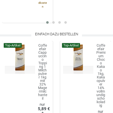
dkoste
n
EINFACH DAZU BESTELLEN
Top-Artikel
Top-Artikel
Coffe
Coffe
efair
efair
Capp
Premi
uccin
um
o
Choc
Toppi
o
ng 1
Kaka
Milch
o
pulve
1kg,
r 1kg
Kaka
mit
opulv
32%
er
Mage
14%
rmilc
vollm
hante
undig
il
scho
kolad
ig
5,89 €