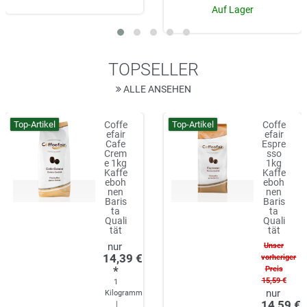
Auf Lager
TOPSELLER
ALLE ANSEHEN
Top-Artikel
Top-Artikel
Coffe
Coffe
efair
efair
Cafe
Espre
Crem
sso
e 1kg
1kg
Kaffe
Kaffe
eboh
eboh
nen
nen
Baris
Baris
ta
ta
Quali
Quali
tät
tät
Unser
14,39 €
vorheriger
*
Preis
15,59 €
1
Kilogramm
14,59 €
|