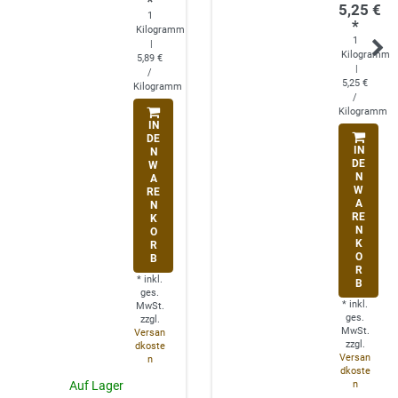
*
5,25 €
1
*
Kilogramm
1
|
Kilogramm
5,89 €
|
/
5,25 €
Kilogramm
/
Kilogramm
IN
DE
IN
N
DE
W
N
A
W
RE
A
N
RE
K
N
O
K
R
O
B
R
*
inkl.
B
ges.
*
inkl.
MwSt.
ges.
zzgl.
MwSt.
Versan
zzgl.
dkoste
Versan
n
dkoste
n
Auf Lager