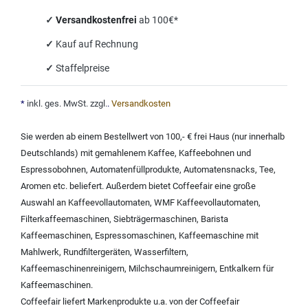
✓
Versandkostenfrei
ab 100€*
✓
Kauf auf Rechnung
✓
Staffelpreise
*
inkl. ges. MwSt. zzgl.
.
Versandkosten
Sie werden ab einem Bestellwert von 100,- € frei Haus (nur innerhalb
Deutschlands) mit
gemahlenem Kaffee
,
Kaffeebohnen und
Espressobohnen
,
Automatenfüllprodukte
,
Automatensnacks
,
Tee
,
Aromen
etc. beliefert. Außerdem bietet Coffeefair eine große
Auswahl an
Kaffeevollautomaten
,
WMF Kaffeevollautomaten
,
Filterkaffeemaschinen
,
Siebträgermaschinen
,
Barista
Kaffeemaschinen
,
Espressomaschinen
,
Kaffeemaschine mit
Mahlwerk
,
Rundfiltergeräten
,
Wasserfiltern
,
Kaffeemaschinenreinigern
,
Milchschaumreinigern
,
Entkalkern für
Kaffeemaschinen
.
Coffeefair liefert Markenprodukte u.a. von der
Coffeefair