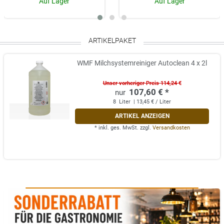
Auf Lager
Auf Lager
ARTIKELPAKET
WMF Milchsystemreiniger Autoclean 4 x 2l
Unser vorheriger Preis 114,24 €
107,60 € *
8
Liter
| 13,45 € / Liter
ARTIKEL ANZEIGEN
*
inkl. ges. MwSt.
zzgl.
Versandkosten