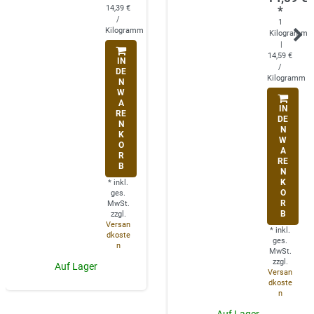
14,39 €
*
/
1
Kilogramm
Kilogramm
|
14,59 €
IN
/
DE
Kilogramm
N
W
A
IN
RE
DE
N
N
K
W
O
A
R
RE
B
N
K
*
inkl.
O
ges.
R
MwSt.
B
zzgl.
Versan
*
inkl.
dkoste
ges.
n
MwSt.
zzgl.
Auf Lager
Versan
dkoste
n