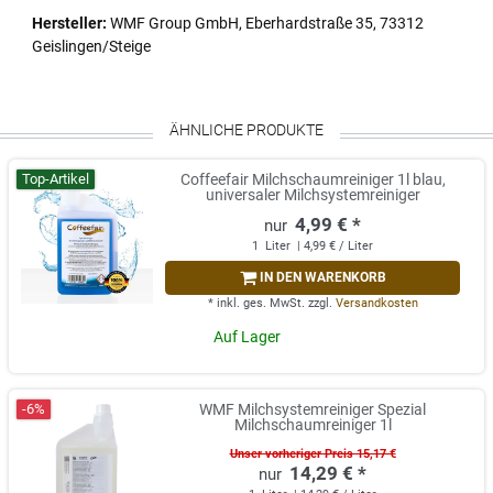
Hersteller:
WMF Group GmbH, Eberhardstraße 35, 73312
Geislingen/Steige
ÄHNLICHE PRODUKTE
Top-Artikel
Coffeefair Milchschaumreiniger 1l blau,
universaler Milchsystemreiniger
4,99 € *
1
Liter
| 4,99 € / Liter
IN DEN WARENKORB
*
inkl. ges. MwSt.
zzgl.
Versandkosten
Auf Lager
-6%
WMF Milchsystemreiniger Spezial
Milchschaumreiniger 1l
Unser vorheriger Preis 15,17 €
14,29 € *