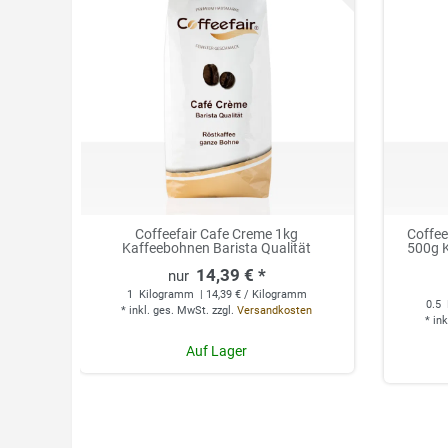
Coffeefair Cafe Creme 1kg
Coffee
Kaffeebohnen Barista Qualität
500g K
14,39 € *
1
Kilogramm
| 14,39 € / Kilogramm
0.5
*
inkl. ges. MwSt.
zzgl.
Versandkosten
*
ink
Auf Lager