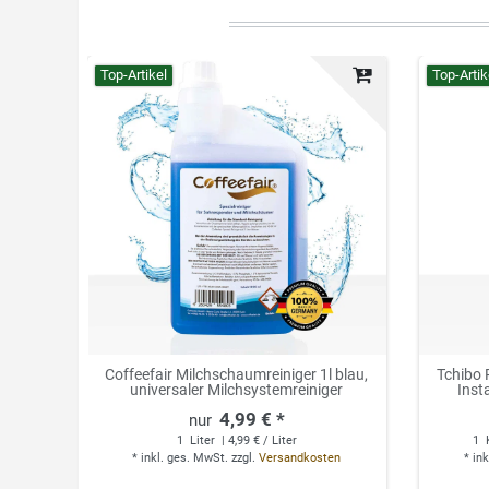
Top-Artikel
Top-Artik
Coffeefair Milchschaumreiniger 1l blau,
Tchibo 
universaler Milchsystemreiniger
Inst
4,99 € *
1
Liter
| 4,99 € / Liter
1
*
inkl. ges. MwSt.
zzgl.
Versandkosten
*
ink