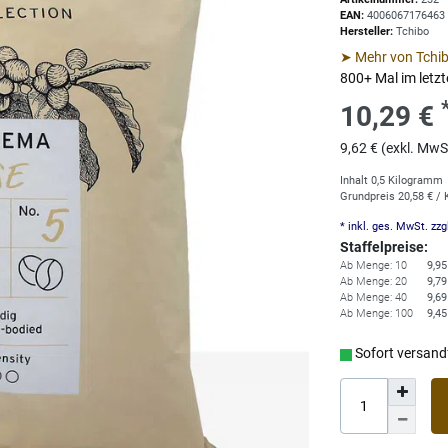
EAN:
4006067176463
Hersteller:
Tchibo
➤ Mehr von Tchi
800+ Mal im letz
10,29 €
9,62 € (exkl. MwS
Inhalt
0,5
Kilogramm
Grundpreis
20,58 € /
* inkl. ges. MwSt. zzg
Staffelpreise:
Ab Menge: 10
9,95
Ab Menge: 20
9,79
Ab Menge: 40
9,69
Ab Menge: 100
9,45
Sofort versandf