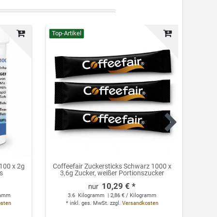
Top-Artikel
Top-Ar
 100 x 2g
Coffeefair Zuckersticks Schwarz 1000 x
Co
s
3,6g Zucker, weißer Portionszucker
Ent
10,29 € *
gramm
3.6
Kilogramm
| 2,86 € / Kilogramm
osten
*
inkl. ges. MwSt.
zzgl.
Versandkosten
*