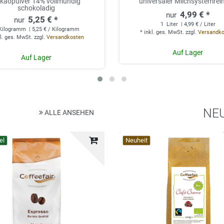
kaopulver 14% vollmundig
universaler Milchsystemrei
schokoladig
4,99 € *
5,25 € *
1
Liter
| 4,99 € / Liter
Kilogramm
| 5,25 € / Kilogramm
*
inkl. ges. MwSt.
zzgl.
Versandk
l. ges. MwSt.
zzgl.
Versandkosten
Auf Lager
Auf Lager
NE
ALLE ANSEHEN
el
Top-Artikel
Neuheit