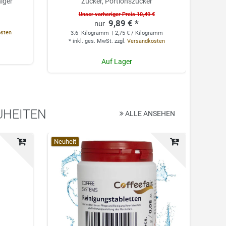
niger
Zucker, Portionszucker
Unser vorheriger Preis 10,49 €
9,89 € *
0.
osten
3.6
Kilogramm
| 2,75 € / Kilogramm
*
*
inkl. ges. MwSt.
zzgl.
Versandkosten
Auf Lager
UHEITEN
ALLE ANSEHEN
Top-Artikel
Neuheit
Top-Ar
Neuhei