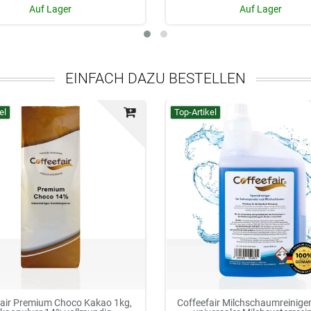
Auf Lager
Auf Lager
EINFACH DAZU BESTELLEN
el
Top-Artikel
fair Premium Choco Kakao 1kg,
Coffeefair Milchschaumreiniger 