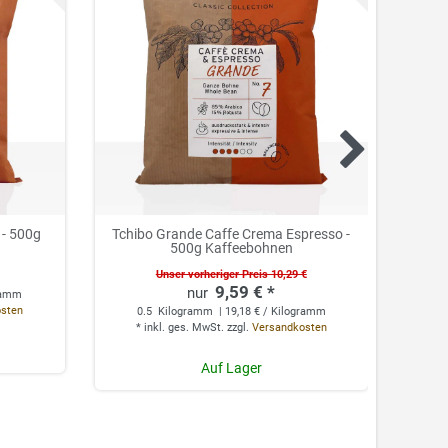
 - 500g
Tchibo Grande Caffe Crema Espresso -
T
500g Kaffeebohnen
Unser vorheriger Preis 10,29 €
9,59 € *
gramm
0
osten
*
0.5
Kilogramm
| 19,18 € / Kilogramm
*
inkl. ges. MwSt.
zzgl.
Versandkosten
Auf Lager