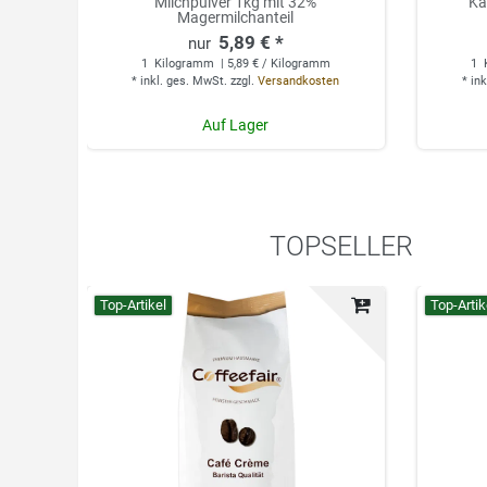
Milchpulver 1kg mit 32%
Ka
Magermilchanteil
5,89 € *
1
Kilogramm
| 5,89 € / Kilogramm
1
*
inkl. ges. MwSt.
zzgl.
Versandkosten
*
ink
Auf Lager
TOPSELLER
Top-Artikel
Top-Artik