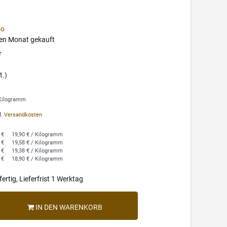
bo
ten Monat gekauft
*
t.)
 Kilogramm
l.
Versandkosten
 €
19,90 € / Kilogramm
 €
19,58 € / Kilogramm
 €
19,38 € / Kilogramm
 €
18,90 € / Kilogramm
ertig, Lieferfrist 1 Werktag
IN DEN WARENKORB