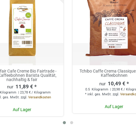
fair Cafe Creme Bio Fairtrade -
Tchibo Caffe Crema Classique
affeebohnen Barista Qualität,
Kaffeebohnen
nachhaltig & fair
10,49 € *
11,89 € *
0.5
Kilogramm
| 20,98 € / Kilo
Kilogramm
| 23,78 € / Kilogramm
*
inkl. ges. MwSt.
zzgl.
Versandk
l. ges. MwSt.
zzgl.
Versandkosten
Auf Lager
Auf Lager