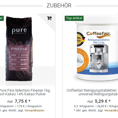
ZUBEHÖR
el
Top-Artikel
Pure Fine Selection Finesse 1kg,
Coffeefair Reinigungstabletten
ant-Kakao 14% Kakao Pulver
universal Reinigungstab
7,75 € *
5,29 € *
Kilogramm
| 7,75 € / Kilogramm
0.2
Kilogramm
| 26,45 € / Kilo
l. ges. MwSt.
zzgl.
Versandkosten
*
inkl. ges. MwSt.
zzgl.
Versandk