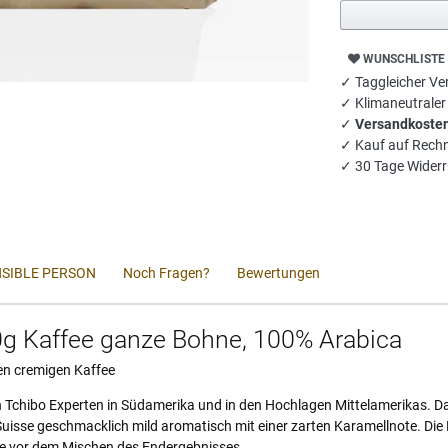
WUNSCHLISTE
✓ Taggleicher Ver
✓ Klimaneutrale
✓
Versandkosten
✓ Kauf auf Rech
✓ 30 Tage Widerr
SIBLE PERSON
Noch Fragen?
Bewertungen
0g Kaffee ganze Bohne, 100% Arabica
en cremigen Kaffee
 Tchibo Experten in Südamerika und in den Hochlagen Mittelamerikas. D
isse geschmacklich mild aromatisch mit einer zarten Karamellnote. Die F
e vor dem Mischen des Endergebnisses.