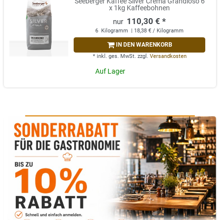
Seeberger Kaffee Silver Crema Grandioso 6
x 1kg Kaffeebohnen
110,30 € *
6
Kilogramm
| 18,38 € / Kilogramm
IN DEN WARENKORB
*
inkl. ges. MwSt.
zzgl.
Versandkosten
Auf Lager