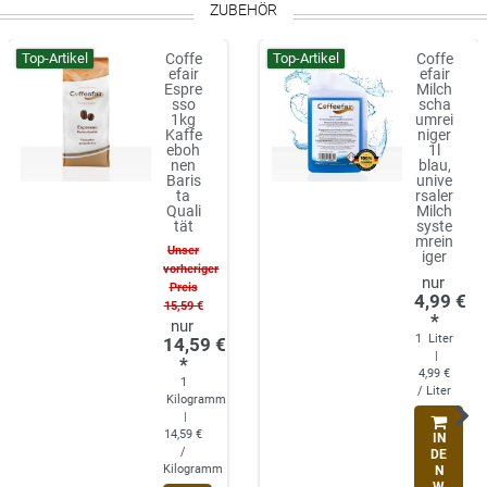
ZUBEHÖR
Top-Artikel
Top-Artikel
Coffe
Coffe
efair
efair
Espre
Milch
sso
scha
1kg
umrei
Kaffe
niger
eboh
1l
nen
blau,
Baris
unive
ta
rsaler
Quali
Milch
tät
syste
mrein
Unser
iger
vorheriger
Preis
4,99 €
15,59 €
*
1
Liter
14,59 €
|
*
4,99 €
1
/ Liter
Kilogramm
|
14,59 €
IN
/
DE
Kilogramm
N