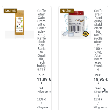
Neuheit
Neuheit
Coffe
Coffe
efair
efair
Cafe
Reini
Crem
gung
e Bio
stabl
Fairtr
etten
ade -
für
500g
Kaffe
Kaffe
evolla
eboh
utom
nen
at
Baris
100 x
ta
2,3g,
Quali
Alter
tät,
nativ
nach
e zu
haltig
Frank
& fair
e
11,89 €
18,95 €
*
*
0.5
0.23
Kilogramm
Kilogramm
|
|
23,78 €
82,39 €
/
/
Kilogramm
Kilogramm