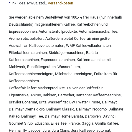
*
inkl. ges. MwSt. zzgl.
.
Versandkosten
Sie werden ab einem Bestellwert von 100,- € frei Haus (nur innerhalb
Deutschlands) mit
gemahlenem Kaffee
,
Kaffeebohnen und
Espressobohnen
,
Automatenfüllprodukte
,
Automatensnacks
,
Tee
,
Aromen
etc. beliefert. Außerdem bietet Coffeefair eine große
Auswahl an
Kaffeevollautomaten
,
WMF Kaffeevollautomaten
,
Filterkaffeemaschinen
,
Siebträgermaschinen
,
Barista
Kaffeemaschinen
,
Espressomaschinen
,
Kaffeemaschine mit
Mahlwerk
,
Rundfiltergeräten
,
Wasserfiltern
,
Kaffeemaschinenreinigern
,
Milchschaumreinigern
,
Entkalkern für
Kaffeemaschinen
.
Coffeefair liefert Markenprodukte u.a. von der
Coffeefair
Eigenmarke
,
Animo
,
Bahlsen
,
Bartscher
,
Bartscher Kaffeemaschine
,
Bravilor Bonamat
,
Brita Wasserfilter
,
BWT water + more
,
Dallmayr
,
Dallmayr Crema d oro
,
Dallmayr Classic
,
Dallmayr Prodomo
,
Dallmayr
Kakao
,
Dallmayr Tee
,
Dallmayr Home Barista
,
Darboven
,
DaVinci
Gourmet Sirup
,
Eduscho
,
Eilles Tee
,
Franke
,
Gaggia
,
Gorilla Kaffee
,
Hellma
,
illy
,
Jacobs
,
Jura
,
Jura Claris
,
Jura Kaffeevollautomat
,