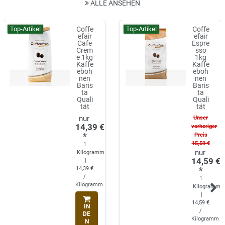
ALLE ANSEHEN
Top-Artikel
Top-Artikel
Coffe
Coffe
efair
efair
Cafe
Espre
Crem
sso
e 1kg
1kg
Kaffe
Kaffe
eboh
eboh
nen
nen
Baris
Baris
ta
ta
Quali
Quali
tät
tät
Unser
14,39 €
vorheriger
*
Preis
15,59 €
1
Kilogramm
14,59 €
|
14,39 €
*
/
1
Kilogramm
Kilogramm
|
14,59 €
IN
/
DE
Kilogramm
N