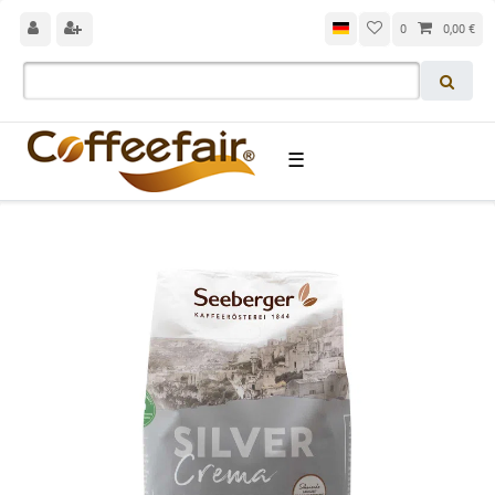
0
0,00 €
☰