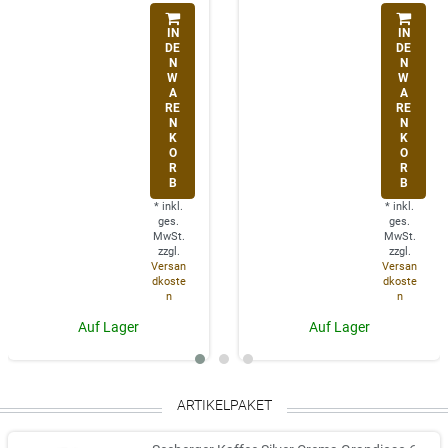
IN
IN
DE
DE
N
N
W
W
A
A
RE
RE
N
N
K
K
O
O
R
R
B
B
*
inkl.
*
inkl.
ges.
ges.
MwSt.
MwSt.
zzgl.
zzgl.
Versan
Versan
dkoste
dkoste
n
n
Auf Lager
Auf Lager
ARTIKELPAKET