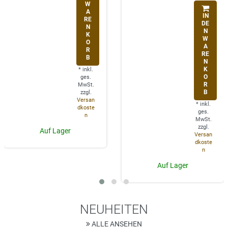
W
A
IN
RE
DE
N
N
K
W
O
A
R
RE
B
N
K
*
inkl.
O
ges.
R
MwSt.
B
zzgl.
Versan
*
inkl.
dkoste
ges.
n
MwSt.
zzgl.
Auf Lager
Versan
dkoste
n
Auf Lager
NEUHEITEN
ALLE ANSEHEN