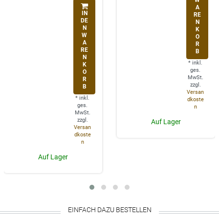
W
A
IN
RE
DE
N
N
K
W
O
A
R
RE
B
N
*
inkl.
K
ges.
O
MwSt.
R
zzgl.
B
Versan
*
inkl.
dkoste
ges.
n
MwSt.
zzgl.
Auf Lager
Versan
dkoste
n
Auf Lager
EINFACH DAZU BESTELLEN