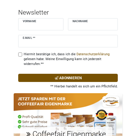
Newsletter
VORNAME
NACHNAME
Newsletter
E-MAIL **
Honig
Hiermit bestätige ich, dass ich die
Daten­schutz­erklärung
gelesen habe. Meine Einwilligung kann ich jederzeit
widerrufen.**
ABONNIEREN
** Hierbei handelt es sich um ein Pflichtfeld.
Coffeefair Eigenmarke