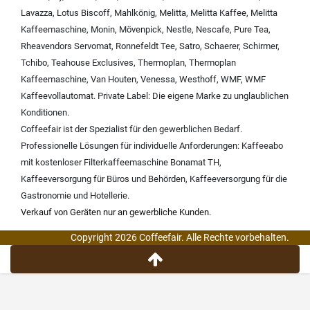
Lavazza
,
Lotus Biscoff
,
Mahlkönig
,
Melitta
,
Melitta Kaffee
,
Melitta
Kaffeemaschine
,
Monin
,
Mövenpick
,
Nestle
,
Nescafe
,
Pure Tea
,
Rheavendors Servomat
,
Ronnefeldt Tee
,
Satro
,
Schaerer
,
Schirmer
,
Tchibo
,
Teahouse Exclusives
,
Thermoplan
,
Thermoplan
Kaffeemaschine
,
Van Houten
,
Venessa
,
Westhoff
,
WMF
,
WMF
Kaffeevollautomat
.
Private Label:
Die eigene Marke zu unglaublichen
Konditionen.
Coffeefair ist der Spezialist für den gewerblichen Bedarf.
Professionelle Lösungen für individuelle Anforderungen:
Kaffeeabo
mit kostenloser Filterkaffeemaschine Bonamat TH
,
Kaffeeversorgung für Büros und Behörden
,
Kaffeeversorgung für die
Gastronomie und Hotellerie
.
Verkauf von Geräten nur an gewerbliche Kunden.
Copyright 2026 Coffeefair. Alle Rechte vorbehalten.