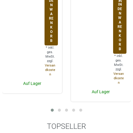
DE
IN
N
DE
W
N
A
W
RE
A
N
RE
K
N
O
K
R
O
B
R
*
inkl.
B
ges.
*
inkl.
MwSt.
ges.
zzgl.
MwSt.
Versan
zzgl.
dkoste
Versan
n
dkoste
n
Auf Lager
Auf Lager
TOPSELLER