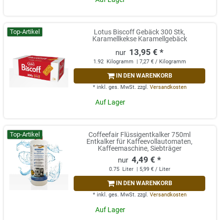
Top-Artikel
Lotus Biscoff Gebäck 300 Stk,
Karamellkekse Karamellgebäck
13,95 € *
1.92
Kilogramm
| 7,27 € / Kilogramm
IN DEN WARENKORB
*
inkl. ges. MwSt.
zzgl.
Versandkosten
Auf Lager
Top-Artikel
Coffeefair Flüssigentkalker 750ml
Entkalker für Kaffeevollautomaten,
Kaffeemaschine, Siebträger
4,49 € *
0.75
Liter
| 5,99 € / Liter
IN DEN WARENKORB
*
inkl. ges. MwSt.
zzgl.
Versandkosten
Auf Lager