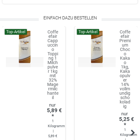
EINFACH DAZU BESTELLEN
Top-Artikel
Top-Artikel
Coffe
Coffe
efair
efair
Capp
Premi
uccin
um
o
Choc
Toppi
o
ng 1
Kaka
Milch
o
pulve
1kg,
r 1kg
Kaka
mit
opulv
32%
er
Mage
14%
rmilc
vollm
hante
undig
il
scho
kolad
ig
5,89 €
*
5,25 €
1
*
Kilogramm
1
|
Kilogramm
5,89 €
|