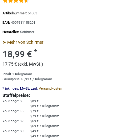
Artikelnummer:
51803
EAN:
4007611158201
Hersteller:
Schirmer
➤ Mehr von Schirmer
*
18,99 €
17,75 € (exkl. MwSt.)
Inhalt
1
Kilogramm
Grundpreis
18,99 € / Kilogramm
* inkl. ges. MwSt. zzgl.
Versandkosten
Staffelpreise:
Ab Menge: 8
18,89 €
18,89 € / Kilogramm
Ab Menge: 16
18,79 €
18,79 € / Kilogramm
Ab Menge: 32
18,69 €
18,69 € / Kilogramm
Ab Menge: 80
18,49 €
18,49 € / Kilogramm