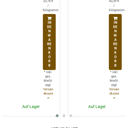
23,78 €
82,39 €
/
/
Kilogramm
Kilogramm
IN
IN
DE
DE
N
N
W
W
A
A
RE
RE
N
N
K
K
O
O
R
R
B
B
*
inkl.
*
inkl.
ges.
ges.
MwSt.
MwSt.
zzgl.
zzgl.
Versan
Versan
dkoste
dkoste
n
n
Auf Lager
Auf Lager