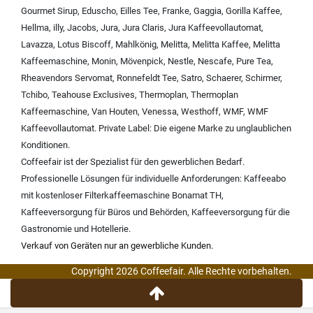
Gourmet Sirup
,
Eduscho
,
Eilles Tee
,
Franke
,
Gaggia
,
Gorilla Kaffee
,
Hellma
,
illy
,
Jacobs
,
Jura
,
Jura Claris
,
Jura Kaffeevollautomat
,
Lavazza
,
Lotus Biscoff
,
Mahlkönig
,
Melitta
,
Melitta Kaffee
,
Melitta
Kaffeemaschine
,
Monin
,
Mövenpick
,
Nestle
,
Nescafe
,
Pure Tea
,
Rheavendors Servomat
,
Ronnefeldt Tee
,
Satro
,
Schaerer
,
Schirmer
,
Tchibo
,
Teahouse Exclusives
,
Thermoplan
,
Thermoplan
Kaffeemaschine
,
Van Houten
,
Venessa
,
Westhoff
,
WMF
,
WMF
Kaffeevollautomat
.
Private Label:
Die eigene Marke zu unglaublichen
Konditionen.
Coffeefair ist der Spezialist für den gewerblichen Bedarf.
Professionelle Lösungen für individuelle Anforderungen:
Kaffeeabo
mit kostenloser Filterkaffeemaschine Bonamat TH
,
Kaffeeversorgung für Büros und Behörden
,
Kaffeeversorgung für die
Gastronomie und Hotellerie
.
Verkauf von Geräten nur an gewerbliche Kunden.
Copyright 2026 Coffeefair. Alle Rechte vorbehalten.