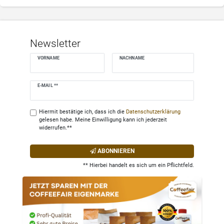
Newsletter
VORNAME
NACHNAME
Newsletter
E-MAIL **
Honig
Hiermit bestätige ich, dass ich die
Daten­schutz­erklärung
gelesen habe. Meine Einwilligung kann ich jederzeit
widerrufen.**
ABONNIEREN
** Hierbei handelt es sich um ein Pflichtfeld.