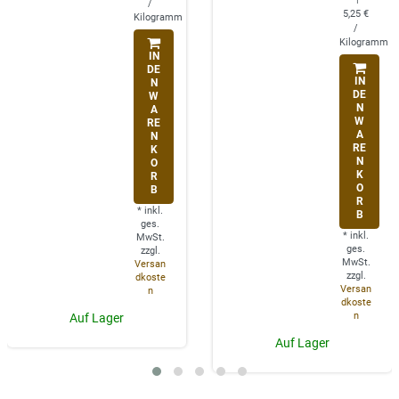
/
5,25 €
Kilogramm
/
Kilogramm
IN
DE
IN
N
DE
W
N
A
W
RE
A
N
RE
K
N
O
K
R
O
B
R
*
inkl.
B
ges.
*
inkl.
MwSt.
ges.
zzgl.
MwSt.
Versan
zzgl.
dkoste
Versan
n
dkoste
n
Auf Lager
Auf Lager