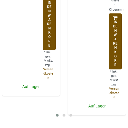
14,59 €
IN
/
DE
Kilogramm
N
W
A
IN
RE
DE
N
N
K
W
O
A
R
RE
B
N
K
*
inkl.
O
ges.
R
MwSt.
B
zzgl.
Versan
*
inkl.
dkoste
ges.
n
MwSt.
zzgl.
Auf Lager
Versan
dkoste
n
Auf Lager