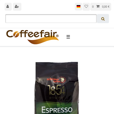
0
0,00 €
☰