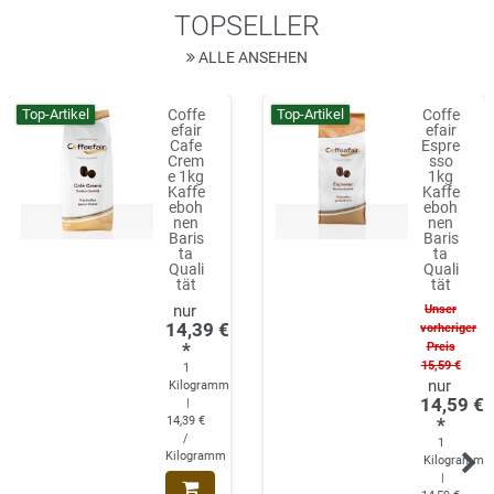
TOPSELLER
ALLE ANSEHEN
Top-Artikel
Top-Artikel
Coffe
Coffe
efair
efair
Cafe
Espre
Crem
sso
e 1kg
1kg
Kaffe
Kaffe
eboh
eboh
nen
nen
Baris
Baris
ta
ta
Quali
Quali
tät
tät
Unser
14,39 €
vorheriger
*
Preis
15,59 €
1
Kilogramm
14,59 €
|
14,39 €
*
/
1
Kilogramm
Kilogramm
|