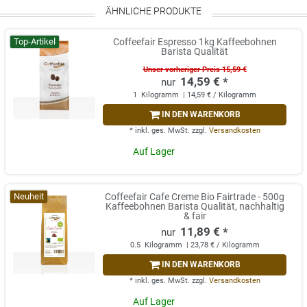
ÄHNLICHE PRODUKTE
Top-Artikel
Coffeefair Espresso 1kg Kaffeebohnen
Barista Qualität
Unser vorheriger Preis 15,59 €
14,59 € *
1
Kilogramm
| 14,59 € / Kilogramm
IN DEN WARENKORB
*
inkl. ges. MwSt.
zzgl.
Versandkosten
Auf Lager
Neuheit
Coffeefair Cafe Creme Bio Fairtrade - 500g
Kaffeebohnen Barista Qualität, nachhaltig
& fair
11,89 € *
0.5
Kilogramm
| 23,78 € / Kilogramm
IN DEN WARENKORB
*
inkl. ges. MwSt.
zzgl.
Versandkosten
Auf Lager