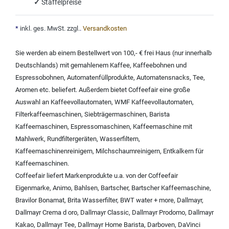
✓
Staffelpreise
*
inkl. ges. MwSt. zzgl.
.
Versandkosten
Sie werden ab einem Bestellwert von 100,- € frei Haus (nur innerhalb
Deutschlands) mit
gemahlenem Kaffee
,
Kaffeebohnen und
Espressobohnen
,
Automatenfüllprodukte
,
Automatensnacks
,
Tee
,
Aromen
etc. beliefert. Außerdem bietet Coffeefair eine große
Auswahl an
Kaffeevollautomaten
,
WMF Kaffeevollautomaten
,
Filterkaffeemaschinen
,
Siebträgermaschinen
,
Barista
Kaffeemaschinen
,
Espressomaschinen
,
Kaffeemaschine mit
Mahlwerk
,
Rundfiltergeräten
,
Wasserfiltern
,
Kaffeemaschinenreinigern
,
Milchschaumreinigern
,
Entkalkern für
Kaffeemaschinen
.
Coffeefair liefert Markenprodukte u.a. von der
Coffeefair
Eigenmarke
,
Animo
,
Bahlsen
,
Bartscher
,
Bartscher Kaffeemaschine
,
Bravilor Bonamat
,
Brita Wasserfilter
,
BWT water + more
,
Dallmayr
,
Dallmayr Crema d oro
,
Dallmayr Classic
,
Dallmayr Prodomo
,
Dallmayr
Kakao
,
Dallmayr Tee
,
Dallmayr Home Barista
,
Darboven
,
DaVinci