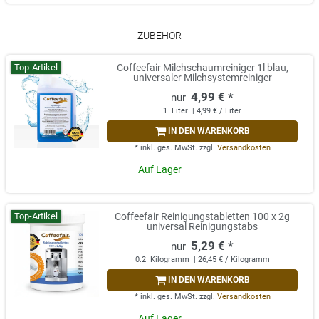
ZUBEHÖR
Top-Artikel
Coffeefair Milchschaumreiniger 1l blau,
universaler Milchsystemreiniger
4,99 € *
1
Liter
| 4,99 € / Liter
IN DEN WARENKORB
*
inkl. ges. MwSt.
zzgl.
Versandkosten
Auf Lager
Top-Artikel
Coffeefair Reinigungstabletten 100 x 2g
universal Reinigungstabs
5,29 € *
0.2
Kilogramm
| 26,45 € / Kilogramm
IN DEN WARENKORB
*
inkl. ges. MwSt.
zzgl.
Versandkosten
Auf Lager