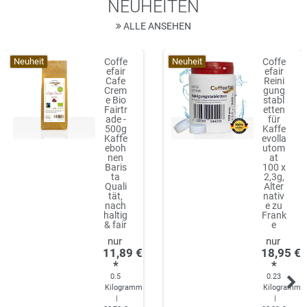
NEUHEITEN
ALLE ANSEHEN
Neuheit
Neuheit
Coffe
Coffe
efair
efair
Cafe
Reini
Crem
gung
e Bio
stabl
Fairtr
etten
ade -
für
500g
Kaffe
Kaffe
evolla
eboh
utom
nen
at
Baris
100 x
ta
2,3g,
Quali
Alter
tät,
nativ
nach
e zu
haltig
Frank
& fair
e
11,89 €
18,95 €
*
*
0.5
0.23
Kilogramm
Kilogramm
|
|