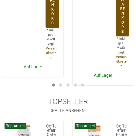
RE
A
N
RE
K
N
O
K
R
O
B
R
*
inkl.
B
ges.
*
inkl.
MwSt.
ges.
zzgl.
MwSt.
Versan
zzgl.
dkoste
Versan
n
dkoste
n
Auf Lager
Auf Lager
TOPSELLER
ALLE ANSEHEN
Top-Artikel
Top-Artikel
Coffe
Coffe
efair
efair
Cafe
Espre