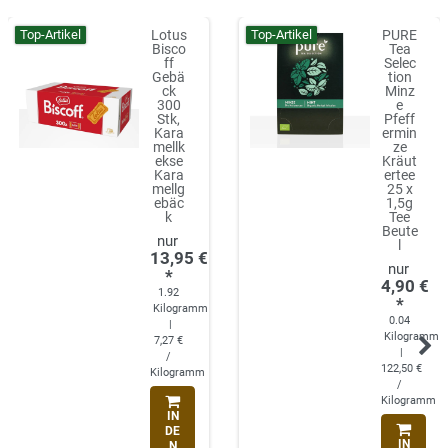
Top-Artikel
Top-Artikel
Lotus
PURE
Bisco
Tea
ff
Selec
Gebä
tion
ck
Minz
300
e
Stk,
Pfeff
Kara
ermin
mellk
ze
ekse
Kräut
Kara
ertee
mellg
25 x
ebäc
1,5g
k
Tee
Beute
l
13,95 €
*
4,90 €
1.92
*
Kilogramm
0.04
|
Kilogramm
7,27 €
|
/
122,50 €
Kilogramm
/
Kilogramm
IN
DE
IN
N