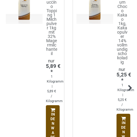
uccin
um
o
Choc
Toppi
o
ng 1
Kaka
Milch
o
pulve
1kg,
r 1kg
Kaka
mit
opulv
32%
er
Mage
14%
rmilc
vollm
hante
undig
il
scho
kolad
ig
5,89 €
*
5,25 €
1
*
Kilogramm
1
|
Kilogramm
5,89 €
|
/
5,25 €
Kilogramm
/
Kilogramm
IN
DE
IN
N
DE
W
N
A
W