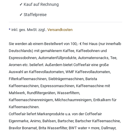
✓
Kauf auf Rechnung
✓
Staffelpreise
*
inkl. ges. MwSt. zzgl.
.
Versandkosten
Sie werden ab einem Bestellwert von 100,- € frei Haus (nur innerhalb
Deutschlands) mit
gemahlenem Kaffee
,
Kaffeebohnen und
Espressobohnen
,
Automatenfüllprodukte
,
Automatensnacks
,
Tee
,
Aromen
etc. beliefert. Außerdem bietet Coffeefair eine große
Auswahl an
Kaffeevollautomaten
,
WMF Kaffeevollautomaten
,
Filterkaffeemaschinen
,
Siebträgermaschinen
,
Barista
Kaffeemaschinen
,
Espressomaschinen
,
Kaffeemaschine mit
Mahlwerk
,
Rundfiltergeräten
,
Wasserfiltern
,
Kaffeemaschinenreinigern
,
Milchschaumreinigern
,
Entkalkern für
Kaffeemaschinen
.
Coffeefair liefert Markenprodukte u.a. von der
Coffeefair
Eigenmarke
,
Animo
,
Bahlsen
,
Bartscher
,
Bartscher Kaffeemaschine
,
Bravilor Bonamat
,
Brita Wasserfilter
,
BWT water + more
,
Dallmayr
,