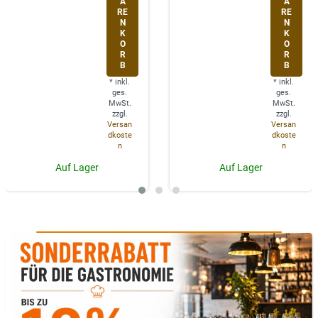
A
A
RE
RE
N
N
K
K
O
O
R
R
B
B
*
inkl.
*
inkl.
ges.
ges.
MwSt.
MwSt.
zzgl.
zzgl.
Versan
Versan
dkoste
dkoste
n
n
Auf Lager
Auf Lager