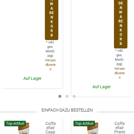
DE
W
N
A
W
RE
A
N
RE
K
N
O
K
R
O
B
R
*
inkl.
B
ges.
*
inkl.
MwSt.
ges.
zzgl.
MwSt.
Versan
zzgl.
dkoste
Versan
n
dkoste
n
Auf Lager
Auf Lager
EINFACH DAZU BESTELLEN
Top-Artikel
Top-Artikel
Coffe
Coffe
efair
efair
Capp
Premi