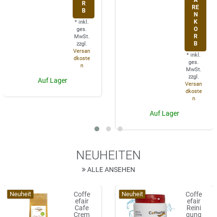
A
R
RE
B
N
K
*
inkl.
O
ges.
R
MwSt.
B
zzgl.
Versan
*
inkl.
dkoste
ges.
n
MwSt.
zzgl.
Auf Lager
Versan
dkoste
n
Auf Lager
NEUHEITEN
ALLE ANSEHEN
Neuheit
Neuheit
Coffe
Coffe
efair
efair
Cafe
Reini
Crem
gung