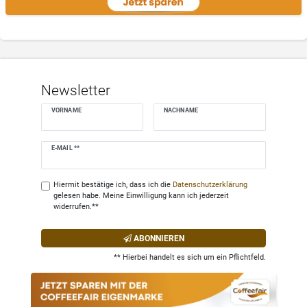
Newsletter
VORNAME
NACHNAME
Newsletter
E-MAIL **
Honig
Hiermit bestätige ich, dass ich die
Daten­schutz­erklärung
gelesen habe. Meine Einwilligung kann ich jederzeit
widerrufen.**
ABONNIEREN
** Hierbei handelt es sich um ein Pflichtfeld.