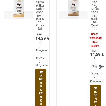
Crem
sso
e 1kg
1kg
Kaffe
Kaffe
eboh
eboh
nen
nen
Baris
Baris
ta
ta
Quali
Quali
tät
tät
Unser
14,39 €
vorheriger
*
Preis
15,59 €
1
Kilogramm
14,59 €
|
14,39 €
*
/
1
Kilogramm
Kilogramm
|
14,59 €
IN
/
DE
Kilogramm
N
W
A
IN
RE
DE
N
N
K
W
O