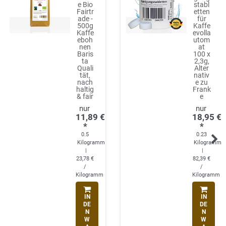
e Bio
stabl
Fairtr
etten
ade -
für
500g
Kaffe
Kaffe
evolla
eboh
utom
nen
at
Baris
100 x
ta
2,3g,
Quali
Alter
tät,
nativ
nach
e zu
haltig
Frank
& fair
e
11,89 €
18,95 €
*
*
0.5
0.23
Kilogramm
Kilogramm
|
|
23,78 €
82,39 €
/
/
Kilogramm
Kilogramm
IN
IN
DE
DE
N
N
W
W