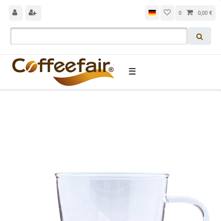
0
0,00 €
☰