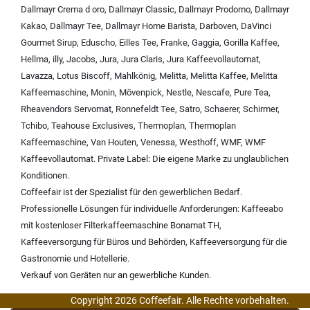
Dallmayr Crema d oro
,
Dallmayr Classic
,
Dallmayr Prodomo
,
Dallmayr
Kakao
,
Dallmayr Tee
,
Dallmayr Home Barista
,
Darboven
,
DaVinci
Gourmet Sirup
,
Eduscho
,
Eilles Tee
,
Franke
,
Gaggia
,
Gorilla Kaffee
,
Hellma
,
illy
,
Jacobs
,
Jura
,
Jura Claris
,
Jura Kaffeevollautomat
,
Lavazza
,
Lotus Biscoff
,
Mahlkönig
,
Melitta
,
Melitta Kaffee
,
Melitta
Kaffeemaschine
,
Monin
,
Mövenpick
,
Nestle
,
Nescafe
,
Pure Tea
,
Rheavendors Servomat
,
Ronnefeldt Tee
,
Satro
,
Schaerer
,
Schirmer
,
Tchibo
,
Teahouse Exclusives
,
Thermoplan
,
Thermoplan
Kaffeemaschine
,
Van Houten
,
Venessa
,
Westhoff
,
WMF
,
WMF
Kaffeevollautomat
.
Private Label:
Die eigene Marke zu unglaublichen
Konditionen.
Coffeefair ist der Spezialist für den gewerblichen Bedarf.
Professionelle Lösungen für individuelle Anforderungen:
Kaffeeabo
mit kostenloser Filterkaffeemaschine Bonamat TH
,
Kaffeeversorgung für Büros und Behörden
,
Kaffeeversorgung für die
Gastronomie und Hotellerie
.
Verkauf von Geräten nur an gewerbliche Kunden.
Copyright 2026 Coffeefair. Alle Rechte vorbehalten.