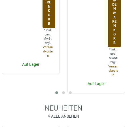
IN
RE
DE
N
N
K
W
O
A
R
RE
B
N
K
*
inkl.
O
ges.
R
MwSt.
B
zzgl.
Versan
*
inkl.
dkoste
ges.
n
MwSt.
zzgl.
Auf Lager
Versan
dkoste
n
Auf Lager
NEUHEITEN
ALLE ANSEHEN