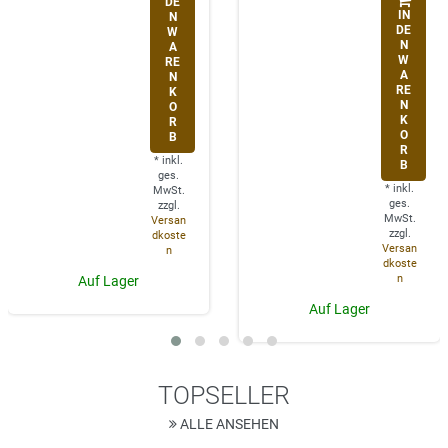
DE
IN
N
DE
W
N
A
W
RE
A
N
RE
K
N
O
K
R
O
B
R
*
inkl.
B
ges.
*
inkl.
MwSt.
ges.
zzgl.
MwSt.
Versan
zzgl.
dkoste
Versan
n
dkoste
n
Auf Lager
Auf Lager
TOPSELLER
ALLE ANSEHEN