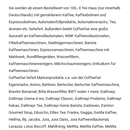
Sie werden ab einem Bestellwert von 100,- € frei Haus (nur innerhalb
Deutschlands) mit
gemahlenem Kaffee
,
Kaffeebohnen und
Espressobohnen
,
Automatenfüllprodukte
,
Automatensnacks
,
Tee
,
Aromen
etc. beliefert. Außerdem bietet Coffeefair eine große
Auswahl an
Kaffeevollautomaten
,
WMF Kaffeevollautomaten
,
Filterkaffeemaschinen
,
Siebträgermaschinen
,
Barista
Kaffeemaschinen
,
Espressomaschinen
,
Kaffeemaschine mit
Mahlwerk
,
Rundfiltergeräten
,
Wasserfiltern
,
Kaffeemaschinenreinigern
,
Milchschaumreinigern
,
Entkalkern für
Kaffeemaschinen
.
Coffeefair liefert Markenprodukte u.a. von der
Coffeefair
Eigenmarke
,
Animo
,
Bahlsen
,
Bartscher
,
Bartscher Kaffeemaschine
,
Bravilor Bonamat
,
Brita Wasserfilter
,
BWT water + more
,
Dallmayr
,
Dallmayr Crema d oro
,
Dallmayr Classic
,
Dallmayr Prodomo
,
Dallmayr
Kakao
,
Dallmayr Tee
,
Dallmayr Home Barista
,
Darboven
,
DaVinci
Gourmet Sirup
,
Eduscho
,
Eilles Tee
,
Franke
,
Gaggia
,
Gorilla Kaffee
,
Hellma
,
illy
,
Jacobs
,
Jura
,
Jura Claris
,
Jura Kaffeevollautomat
,
Lavazza
,
Lotus Biscoff
,
Mahlkönig
,
Melitta
,
Melitta Kaffee
,
Melitta