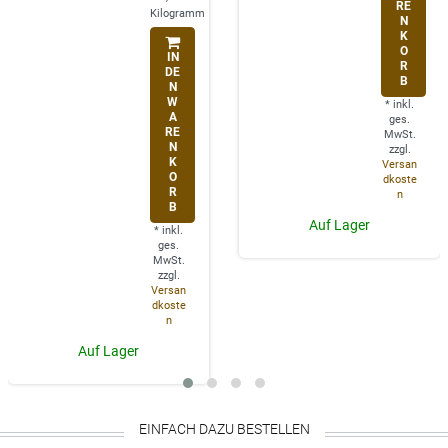
RE
Kilogramm
N
K
O
IN
R
DE
B
N
W
*
inkl.
A
ges.
RE
MwSt.
N
zzgl.
K
Versan
O
dkoste
R
n
B
Auf Lager
*
inkl.
ges.
MwSt.
zzgl.
Versan
dkoste
n
Auf Lager
EINFACH DAZU BESTELLEN