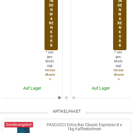
IN
IN
DE
DE
N
N
W
W
A
A
RE
RE
N
N
K
K
O
O
R
R
B
B
*
inkl.
*
inkl.
ges.
ges.
MwSt.
MwSt.
zzgl.
zzgl.
Versan
Versan
dkoste
dkoste
n
n
Auf Lager
Auf Lager
ARTIKELPAKET
Sonderangebot
PASCUCCI Extra Bar Classic Espresso 8 x
1kg Kaffeebohnen