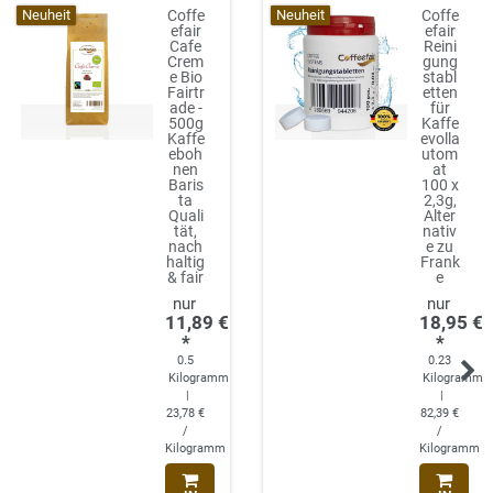
Neuheit
Neuheit
Coffe
Coffe
efair
efair
Cafe
Reini
Crem
gung
e Bio
stabl
Fairtr
etten
ade -
für
500g
Kaffe
Kaffe
evolla
eboh
utom
nen
at
Baris
100 x
ta
2,3g,
Quali
Alter
tät,
nativ
nach
e zu
haltig
Frank
& fair
e
11,89 €
18,95 €
*
*
0.5
0.23
Kilogramm
Kilogramm
|
|
23,78 €
82,39 €
/
/
Kilogramm
Kilogramm