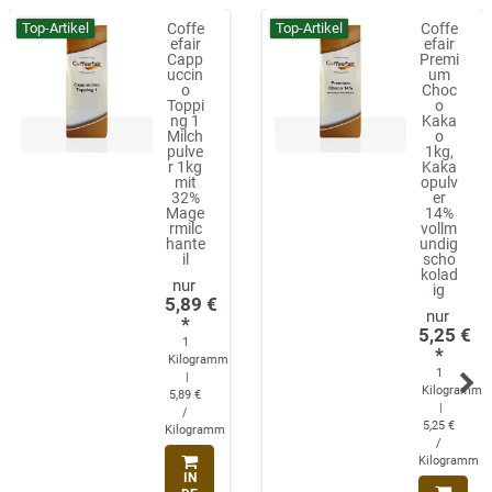
Top-Artikel
Top-Artikel
Coffe
Coffe
efair
efair
Capp
Premi
uccin
um
o
Choc
Toppi
o
ng 1
Kaka
Milch
o
pulve
1kg,
r 1kg
Kaka
mit
opulv
32%
er
Mage
14%
rmilc
vollm
hante
undig
il
scho
kolad
ig
5,89 €
*
5,25 €
1
*
Kilogramm
1
|
Kilogramm
5,89 €
|
/
5,25 €
Kilogramm
/
Kilogramm
IN