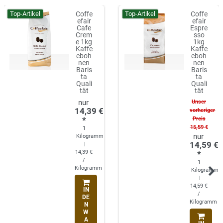
Top-Artikel
Top-Artikel
Coffe
Coffe
efair
efair
Cafe
Espre
Crem
sso
e 1kg
1kg
Kaffe
Kaffe
eboh
eboh
nen
nen
Baris
Baris
ta
ta
Quali
Quali
tät
tät
Unser
14,39 €
vorheriger
*
Preis
15,59 €
1
Kilogramm
14,59 €
|
14,39 €
*
/
1
Kilogramm
Kilogramm
|
14,59 €
IN
/
DE
Kilogramm
N
W
A