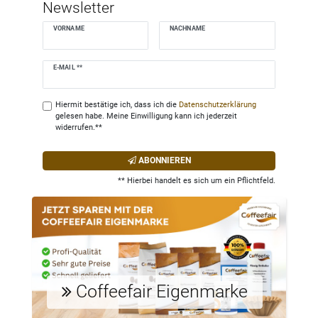
Newsletter
VORNAME
NACHNAME
Newsletter
E-MAIL **
Honig
Hiermit bestätige ich, dass ich die
Daten­schutz­erklärung
gelesen habe. Meine Einwilligung kann ich jederzeit
widerrufen.**
ABONNIEREN
** Hierbei handelt es sich um ein Pflichtfeld.
Coffeefair Eigenmarke