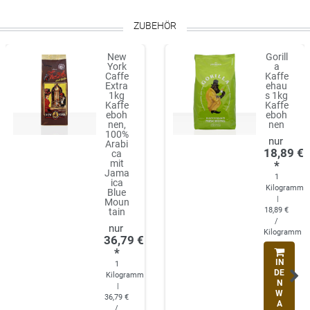
ZUBEHÖR
New
Gorill
York
a
Caffe
Kaffe
Extra
ehau
1kg
s 1kg
Kaffe
Kaffe
eboh
eboh
nen,
nen
100%
Arabi
18,89 €
ca
mit
*
Jama
1
ica
Kilogramm
Blue
|
Moun
18,89 €
tain
/
Kilogramm
36,79 €
*
IN
1
DE
Kilogramm
N
|
W
36,79 €
A
/