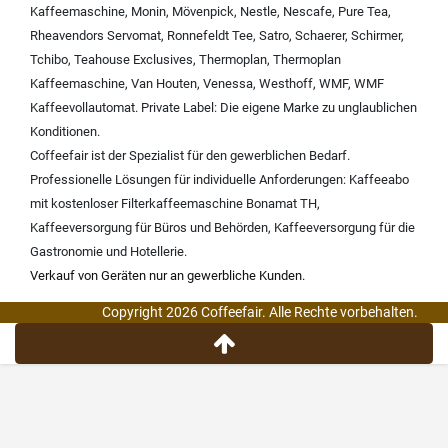
Kaffeemaschine
,
Monin
,
Mövenpick
,
Nestle
,
Nescafe
,
Pure Tea
,
Rheavendors Servomat
,
Ronnefeldt Tee
,
Satro
,
Schaerer
,
Schirmer
,
Tchibo
,
Teahouse Exclusives
,
Thermoplan
,
Thermoplan
Kaffeemaschine
,
Van Houten
,
Venessa
,
Westhoff
,
WMF
,
WMF
Kaffeevollautomat
.
Private Label:
Die eigene Marke zu unglaublichen
Konditionen.
Coffeefair ist der Spezialist für den gewerblichen Bedarf.
Professionelle Lösungen für individuelle Anforderungen:
Kaffeeabo
mit kostenloser Filterkaffeemaschine Bonamat TH
,
Kaffeeversorgung für Büros und Behörden
,
Kaffeeversorgung für die
Gastronomie und Hotellerie
.
Verkauf von Geräten nur an gewerbliche Kunden.
Copyright 2026 Coffeefair. Alle Rechte vorbehalten.