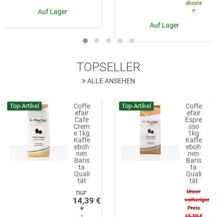
dkoste
n
Auf Lager
Auf Lager
TOPSELLER
ALLE ANSEHEN
Top-Artikel
Top-Artikel
Coffe
Coffe
efair
efair
Cafe
Espre
Crem
sso
e 1kg
1kg
Kaffe
Kaffe
eboh
eboh
nen
nen
Baris
Baris
ta
ta
Quali
Quali
tät
tät
Unser
14,39 €
vorheriger
*
Preis
15,59 €