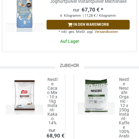
Joghurtpulver Instantpulver Milchshake
67,70 € *
6
Kilogramm
| 11,28 € / Kilogramm
IN DEN WARENKORB
*
inkl. ges. MwSt.
zzgl.
Versandkosten
Auf Lager
ZUBEHÖR
Nestl
Nestl
e
e
Caca
Nesc
o Mix
afe
- 10 x
Orga
1kg
nic -
Insta
12 x
nt-
250g
Kaka
Insta
o
nt-
14%
Kaffe
e
100%
68,90 €
Arabi