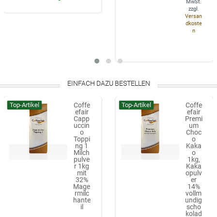
MwSt.
zzgl.
Versan
dkoste
n
EINFACH DAZU BESTELLEN
Top-Artikel
Top-Artikel
Coffe
Coffe
efair
efair
Capp
Premi
uccin
um
o
Choc
Toppi
o
ng 1
Kaka
Milch
o
pulve
1kg,
r 1kg
Kaka
mit
opulv
32%
er
Mage
14%
rmilc
vollm
hante
undig
il
scho
kolad