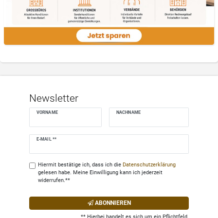
Newsletter
VORNAME
NACHNAME
Newsletter
E-MAIL **
Honig
Hiermit bestätige ich, dass ich die
Daten­schutz­erklärung
gelesen habe. Meine Einwilligung kann ich jederzeit
widerrufen.**
ABONNIEREN
** Hierbei handelt es sich um ein Pflichtfeld.