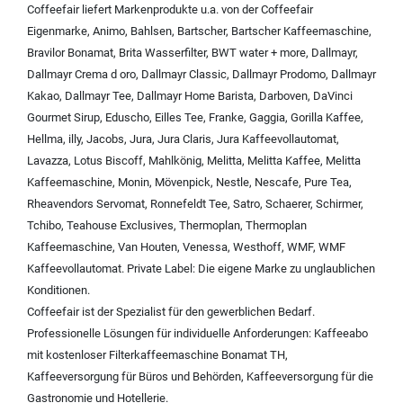
Coffeefair liefert Markenprodukte u.a. von der
Coffeefair
Eigenmarke
,
Animo
,
Bahlsen
,
Bartscher
,
Bartscher Kaffeemaschine
,
Bravilor Bonamat
,
Brita Wasserfilter
,
BWT water + more
,
Dallmayr
,
Dallmayr Crema d oro
,
Dallmayr Classic
,
Dallmayr Prodomo
,
Dallmayr
Kakao
,
Dallmayr Tee
,
Dallmayr Home Barista
,
Darboven
,
DaVinci
Gourmet Sirup
,
Eduscho
,
Eilles Tee
,
Franke
,
Gaggia
,
Gorilla Kaffee
,
Hellma
,
illy
,
Jacobs
,
Jura
,
Jura Claris
,
Jura Kaffeevollautomat
,
Lavazza
,
Lotus Biscoff
,
Mahlkönig
,
Melitta
,
Melitta Kaffee
,
Melitta
Kaffeemaschine
,
Monin
,
Mövenpick
,
Nestle
,
Nescafe
,
Pure Tea
,
Rheavendors Servomat
,
Ronnefeldt Tee
,
Satro
,
Schaerer
,
Schirmer
,
Tchibo
,
Teahouse Exclusives
,
Thermoplan
,
Thermoplan
Kaffeemaschine
,
Van Houten
,
Venessa
,
Westhoff
,
WMF
,
WMF
Kaffeevollautomat
.
Private Label:
Die eigene Marke zu unglaublichen
Konditionen.
Coffeefair ist der Spezialist für den gewerblichen Bedarf.
Professionelle Lösungen für individuelle Anforderungen:
Kaffeeabo
mit kostenloser Filterkaffeemaschine Bonamat TH
,
Kaffeeversorgung für Büros und Behörden
,
Kaffeeversorgung für die
Gastronomie und Hotellerie
.