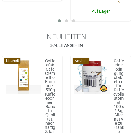
n
Auf Lager
NEUHEITEN
ALLE ANSEHEN
Neuheit
Neuheit
Coffe
Coffe
efair
efair
Cafe
Reini
Crem
gung
e Bio
stabl
Fairtr
etten
ade -
für
500g
Kaffe
Kaffe
evolla
eboh
utom
nen
at
Baris
100 x
ta
2,3g,
Quali
Alter
tät,
nativ
nach
e zu
haltig
Frank
& fair
e