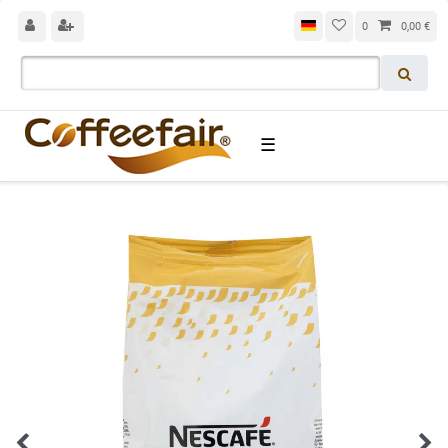
0
0,00 €
☰