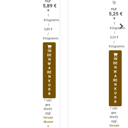
ig
5,89 €
*
5,25 €
1
*
Kilogramm
1
|
Kilogramm
5,89 €
|
/
5,25 €
Kilogramm
/
Kilogramm
IN
DE
IN
N
DE
W
N
A
W
RE
A
N
RE
K
N
O
K
R
O
B
R
*
inkl.
B
ges.
*
inkl.
MwSt.
ges.
zzgl.
MwSt.
Versan
zzgl.
dkoste
Versan
n