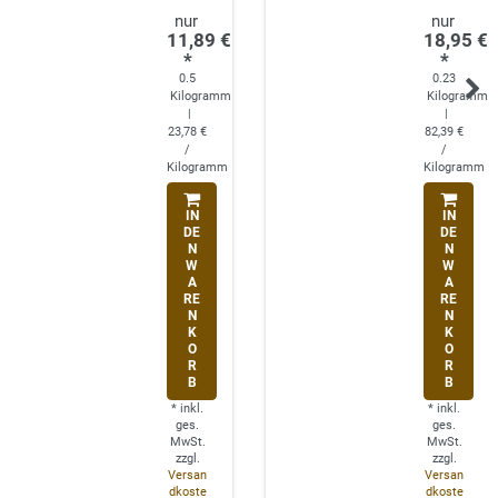
11,89 €
18,95 €
*
*
0.5
0.23
Kilogramm
Kilogramm
|
|
23,78 €
82,39 €
/
/
Kilogramm
Kilogramm
IN
IN
DE
DE
N
N
W
W
A
A
RE
RE
N
N
K
K
O
O
R
R
B
B
*
inkl.
*
inkl.
ges.
ges.
MwSt.
MwSt.
zzgl.
zzgl.
Versan
Versan
dkoste
dkoste