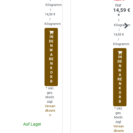
1
Kilogramm
14,59 €
|
14,39 €
*
/
1
Kilogramm
Kilogramm
|
14,59 €
IN
/
DE
Kilogramm
N
W
A
IN
RE
DE
N
N
K
W
O
A
R
RE
B
N
K
*
inkl.
O
ges.
R
MwSt.
B
zzgl.
Versan
*
inkl.
dkoste
ges.
n
MwSt.
zzgl.
Auf Lager
Versan
dkoste