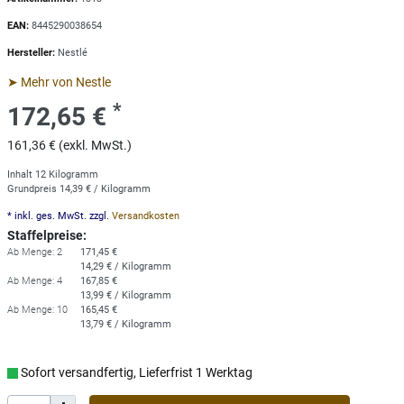
EAN:
8445290038654
Hersteller:
Nestlé
➤ Mehr von Nestle
*
172,65 €
161,36 € (exkl. MwSt.)
Inhalt
12
Kilogramm
Grundpreis
14,39 € / Kilogramm
* inkl. ges. MwSt. zzgl.
Versandkosten
Staffelpreise:
Ab Menge: 2
171,45 €
14,29 € / Kilogramm
Ab Menge: 4
167,85 €
13,99 € / Kilogramm
Ab Menge: 10
165,45 €
13,79 € / Kilogramm
Sofort versandfertig, Lieferfrist 1 Werktag