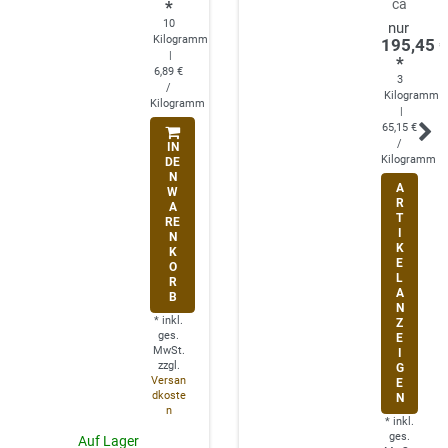
ca
*
10
Kilogramm
195,45 
|
*
6,89 €
3
/
Kilogramm
Kilogramm
|
65,15 €
/
IN
Kilogramm
DE
N
A
W
R
A
T
RE
I
N
K
K
E
O
L
R
A
B
N
*
inkl.
Z
ges.
E
MwSt.
I
zzgl.
G
Versan
E
dkoste
N
n
*
inkl.
ges.
Auf Lager