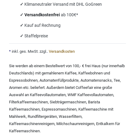
✓
Klimaneutraler Versand mit DHL GoGreen
✓
Versandkostenfrei
ab 100€*
✓
Kauf auf Rechnung
✓
Staffelpreise
*
inkl. ges. MwSt. zzgl.
.
Versandkosten
Sie werden ab einem Bestellwert von 100,- € frei Haus (nur innerhalb
Deutschlands) mit
gemahlenem Kaffee
,
Kaffeebohnen und
Espressobohnen
,
Automatenfüllprodukte
,
Automatensnacks
,
Tee
,
Aromen
etc. beliefert. Außerdem bietet Coffeefair eine große
Auswahl an
Kaffeevollautomaten
,
WMF Kaffeevollautomaten
,
Filterkaffeemaschinen
,
Siebträgermaschinen
,
Barista
Kaffeemaschinen
,
Espressomaschinen
,
Kaffeemaschine mit
Mahlwerk
,
Rundfiltergeräten
,
Wasserfiltern
,
Kaffeemaschinenreinigern
,
Milchschaumreinigern
,
Entkalkern für
Kaffeemaschinen
.