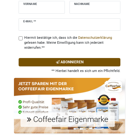
VORNAME
NACHNAME
Newsletter
E-MAIL **
Honig
Hiermit bestätige ich, dass ich die
Daten­schutz­erklärung
gelesen habe. Meine Einwilligung kann ich jederzeit
widerrufen.**
ABONNIEREN
** Hierbei handelt es sich um ein Pflichtfeld.
Coffeefair Eigenmarke