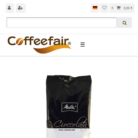
0
0,00 €
☰