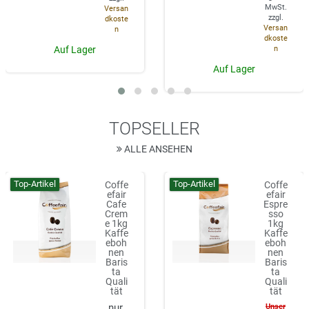
MwSt.
Versan
zzgl.
dkoste
Versan
n
dkoste
n
Auf Lager
Auf Lager
TOPSELLER
ALLE ANSEHEN
Top-Artikel
Top-Artikel
Coffe
Coffe
efair
efair
Cafe
Espre
Crem
sso
e 1kg
1kg
Kaffe
Kaffe
eboh
eboh
nen
nen
Baris
Baris
ta
ta
Quali
Quali
tät
tät
Unser