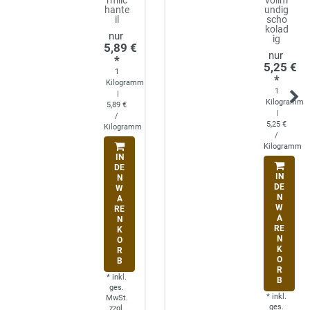
hante
undig
il
scho
kolad
ig
5,89 €
*
5,25 €
1
*
Kilogramm
1
|
Kilogramm
5,89 €
|
/
5,25 €
Kilogramm
/
Kilogramm
IN
DE
IN
N
DE
W
N
A
W
RE
A
N
RE
K
N
O
K
R
O
B
R
*
inkl.
B
ges.
*
inkl.
MwSt.
ges.
zzgl.