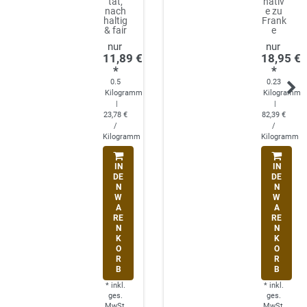
tät,
nativ
nach
e zu
haltig
Frank
& fair
e
11,89 €
18,95 €
*
*
0.5
0.23
Kilogramm
Kilogramm
|
|
23,78 €
82,39 €
/
/
Kilogramm
Kilogramm
IN
IN
DE
DE
N
N
W
W
A
A
RE
RE
N
N
K
K
O
O
R
R
B
B
*
inkl.
*
inkl.
ges.
ges.
MwSt.
MwSt.