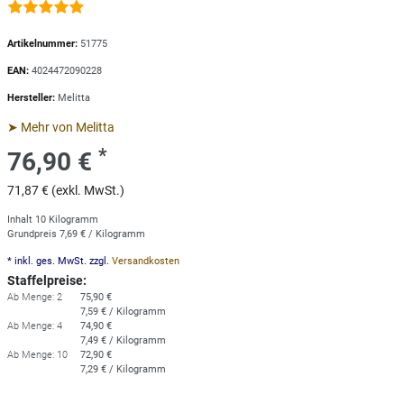
Artikelnummer:
51775
EAN:
4024472090228
Hersteller:
Melitta
➤ Mehr von Melitta
*
76,90 €
71,87 € (exkl. MwSt.)
Inhalt
10
Kilogramm
Grundpreis
7,69 € / Kilogramm
* inkl. ges. MwSt. zzgl.
Versandkosten
Staffelpreise:
Ab Menge: 2
75,90 €
7,59 € / Kilogramm
Ab Menge: 4
74,90 €
7,49 € / Kilogramm
Ab Menge: 10
72,90 €
7,29 € / Kilogramm