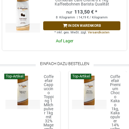
Kaffeebohnen Barista Qualität
113,50 € *
8
Kilogramm
| 14,19 € / Kilogramm
IN DEN WARENKORB
*
inkl. ges. MwSt.
zzgl.
Versandkosten
Auf Lager
EINFACH DAZU BESTELLEN
Top-Artikel
Top-Artikel
Coffe
Coffe
efair
efair
Capp
Premi
uccin
um
o
Choc
Toppi
o
ng 1
Kaka
Milch
o
pulve
1kg,
r 1kg
Kaka
mit
opulv
32%
er
Mage
14%
rmilc
vollm