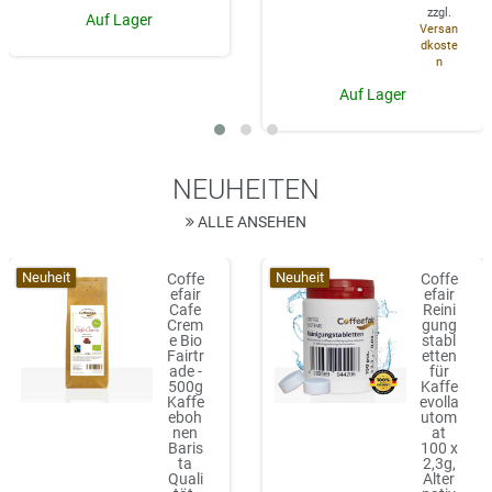
zzgl.
Auf Lager
Versan
dkoste
n
Auf Lager
NEUHEITEN
ALLE ANSEHEN
Neuheit
Neuheit
Coffe
Coffe
efair
efair
Cafe
Reini
Crem
gung
e Bio
stabl
Fairtr
etten
ade -
für
500g
Kaffe
Kaffe
evolla
eboh
utom
nen
at
Baris
100 x
ta
2,3g,
Quali
Alter