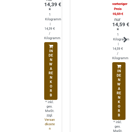
14,39 €
vorheriger
*
Preis
15,59 €
1
Kilogramm
14,59 €
|
14,39 €
*
/
1
Kilogramm
Kilogramm
|
14,59 €
IN
/
DE
Kilogramm
N
W
A
IN
RE
DE
N
N
K
W
O
A
R
RE
B
N
K
*
inkl.
O
ges.
R
MwSt.
B
zzgl.
Versan
*
inkl.
dkoste
ges.
n
MwSt.