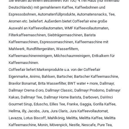
Sie werden ab einem Bestellwert von 100,- € frei Haus (nur innerhalb
Deutschlands) mit
gemahlenem Kaffee
,
Kaffeebohnen und
Espressobohnen
,
Automatenfüllprodukte
,
Automatensnacks
,
Tee
,
Aromen
etc. beliefert. Außerdem bietet Coffeefair eine große
Auswahl an
Kaffeevollautomaten
,
WMF Kaffeevollautomaten
,
Filterkaffeemaschinen
,
Siebträgermaschinen
,
Barista
Kaffeemaschinen
,
Espressomaschinen
,
Kaffeemaschine mit
Mahlwerk
,
Rundfiltergeräten
,
Wasserfiltern
,
Kaffeemaschinenreinigern
,
Milchschaumreinigern
,
Entkalkern für
Kaffeemaschinen
.
Coffeefair liefert Markenprodukte u.a. von der
Coffeefair
Eigenmarke
,
Animo
,
Bahlsen
,
Bartscher
,
Bartscher Kaffeemaschine
,
Bravilor Bonamat
,
Brita Wasserfilter
,
BWT water + more
,
Dallmayr
,
Dallmayr Crema d oro
,
Dallmayr Classic
,
Dallmayr Prodomo
,
Dallmayr
Kakao
,
Dallmayr Tee
,
Dallmayr Home Barista
,
Darboven
,
DaVinci
Gourmet Sirup
,
Eduscho
,
Eilles Tee
,
Franke
,
Gaggia
,
Gorilla Kaffee
,
Hellma
,
illy
,
Jacobs
,
Jura
,
Jura Claris
,
Jura Kaffeevollautomat
,
Lavazza
,
Lotus Biscoff
,
Mahlkönig
,
Melitta
,
Melitta Kaffee
,
Melitta
Kaffeemaschine
,
Monin
,
Mövenpick
,
Nestle
,
Nescafe
,
Pure Tea
,