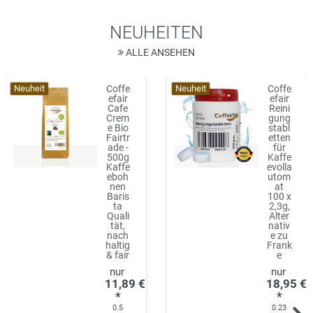
NEUHEITEN
ALLE ANSEHEN
Neuheit
Neuheit
Coffe
Coffe
efair
efair
Cafe
Reini
Crem
gung
e Bio
stabl
Fairtr
etten
ade -
für
500g
Kaffe
Kaffe
evolla
eboh
utom
nen
at
Baris
100 x
ta
2,3g,
Quali
Alter
tät,
nativ
nach
e zu
haltig
Frank
& fair
e
11,89 €
18,95 €
*
*
0.5
0.23