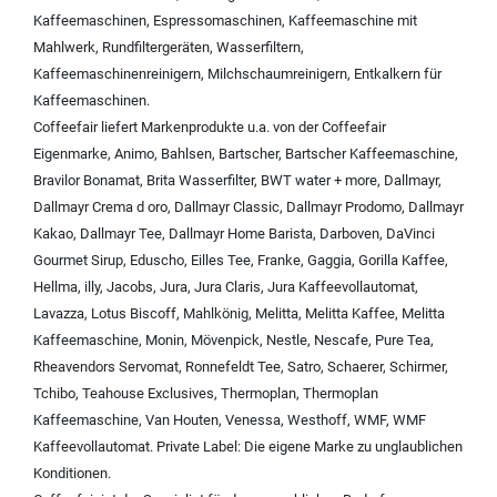
Kaffeemaschinen
,
Espressomaschinen
,
Kaffeemaschine mit
Mahlwerk
,
Rundfiltergeräten
,
Wasserfiltern
,
Kaffeemaschinenreinigern
,
Milchschaumreinigern
,
Entkalkern für
Kaffeemaschinen
.
Coffeefair liefert Markenprodukte u.a. von der
Coffeefair
Eigenmarke
,
Animo
,
Bahlsen
,
Bartscher
,
Bartscher Kaffeemaschine
,
Bravilor Bonamat
,
Brita Wasserfilter
,
BWT water + more
,
Dallmayr
,
Dallmayr Crema d oro
,
Dallmayr Classic
,
Dallmayr Prodomo
,
Dallmayr
Kakao
,
Dallmayr Tee
,
Dallmayr Home Barista
,
Darboven
,
DaVinci
Gourmet Sirup
,
Eduscho
,
Eilles Tee
,
Franke
,
Gaggia
,
Gorilla Kaffee
,
Hellma
,
illy
,
Jacobs
,
Jura
,
Jura Claris
,
Jura Kaffeevollautomat
,
Lavazza
,
Lotus Biscoff
,
Mahlkönig
,
Melitta
,
Melitta Kaffee
,
Melitta
Kaffeemaschine
,
Monin
,
Mövenpick
,
Nestle
,
Nescafe
,
Pure Tea
,
Rheavendors Servomat
,
Ronnefeldt Tee
,
Satro
,
Schaerer
,
Schirmer
,
Tchibo
,
Teahouse Exclusives
,
Thermoplan
,
Thermoplan
Kaffeemaschine
,
Van Houten
,
Venessa
,
Westhoff
,
WMF
,
WMF
Kaffeevollautomat
.
Private Label:
Die eigene Marke zu unglaublichen
Konditionen.