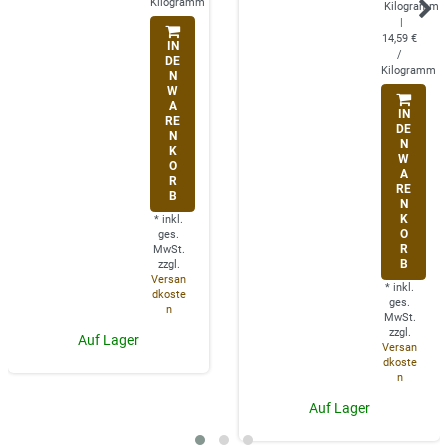
Kilogramm
Kilogramm
|
14,59 €
IN
/
DE
Kilogramm
N
W
A
IN
RE
DE
N
N
K
W
O
A
R
RE
B
N
K
*
inkl.
O
ges.
R
MwSt.
B
zzgl.
Versan
*
inkl.
dkoste
ges.
n
MwSt.
zzgl.
Auf Lager
Versan
dkoste
n
Auf Lager