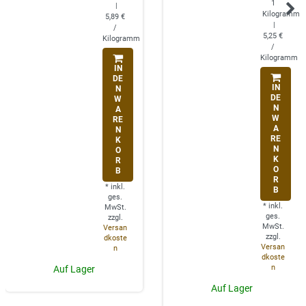
1
|
Kilogramm
5,89 €
|
/
5,25 €
Kilogramm
/
Kilogramm
IN
DE
IN
N
DE
W
N
A
W
RE
A
N
RE
K
N
O
K
R
O
B
R
*
inkl.
B
ges.
*
inkl.
MwSt.
ges.
zzgl.
MwSt.
Versan
zzgl.
dkoste
Versan
n
dkoste
n
Auf Lager
Auf Lager