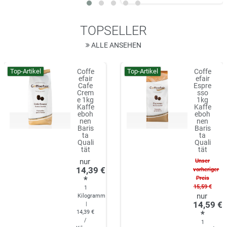
TOPSELLER
ALLE ANSEHEN
Top-Artikel
Top-Artikel
Coffe
Coffe
efair
efair
Cafe
Espre
Crem
sso
e 1kg
1kg
Kaffe
Kaffe
eboh
eboh
nen
nen
Baris
Baris
ta
ta
Quali
Quali
tät
tät
Unser
14,39 €
vorheriger
*
Preis
15,59 €
1
Kilogramm
14,59 €
|
14,39 €
*
/
1