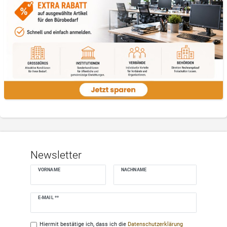
Newsletter
VORNAME
NACHNAME
Newsletter
E-MAIL **
Honig
Hiermit bestätige ich, dass ich die
Daten­schutz­erklärung