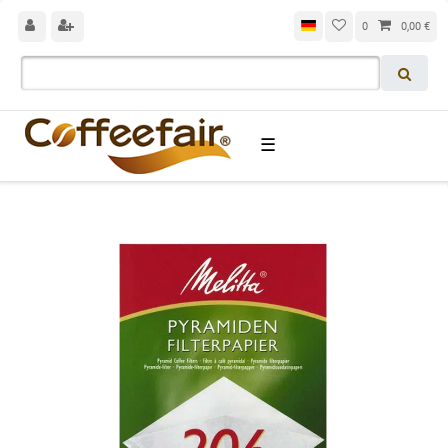
0
0,00 €
☰