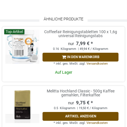
ÄHNLICHE PRODUKTE
Top-Artikel
Coffeefair Reinigungstabletten 100 x 1,6g
universal Reinigungstabs
7,99 € *
0.16
Kilogramm
| 49,94 € / Kilogramm
IN DEN WARENKORB
*
inkl. ges. MwSt.
zzgl.
Versandkosten
Auf Lager
Melitta Hochland Classic - 500g Kaffee
gemahlen, Filterkaffee
9,75 € *
0.5
Kilogramm
| 19,50 € / Kilogramm
ARTIKEL ANZEIGEN
*
inkl. ges. MwSt.
zzgl.
Versandkosten