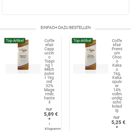
EINFACH DAZU BESTELLEN
Top-Artikel
Top-Artikel
Coffe
Coffe
efair
efair
Capp
Premi
uccin
um
o
Choc
Toppi
o
ng 1
Kaka
Milch
o
pulve
1kg,
r 1kg
Kaka
mit
opulv
32%
er
Mage
14%
rmilc
vollm
hante
undig
il
scho
kolad
ig
5,89 €
*
5,25 €
1
*
Kilogramm