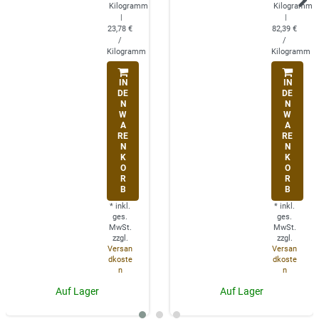
Kilogramm
Kilogramm
|
|
23,78 €
82,39 €
/
/
Kilogramm
Kilogramm
IN
IN
DE
DE
N
N
W
W
A
A
RE
RE
N
N
K
K
O
O
R
R
B
B
*
inkl.
*
inkl.
ges.
ges.
MwSt.
MwSt.
zzgl.
zzgl.
Versan
Versan
dkoste
dkoste
n
n
Auf Lager
Auf Lager