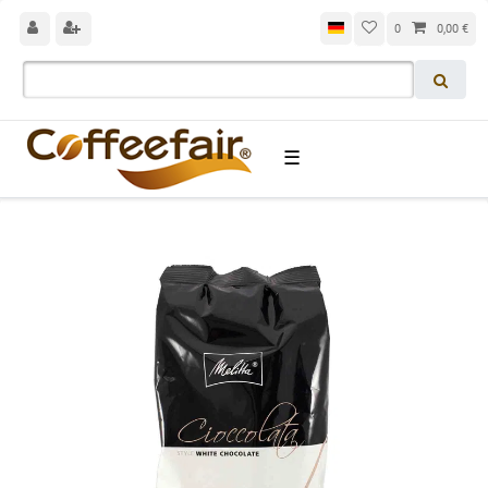
0
0,00 €
☰