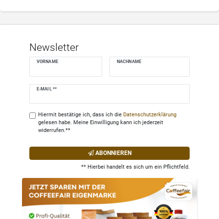
Newsletter
VORNAME
NACHNAME
Newsletter
E-MAIL **
Honig
Hiermit bestätige ich, dass ich die
Daten­schutz­erklärung
gelesen habe. Meine Einwilligung kann ich jederzeit
widerrufen.**
ABONNIEREN
** Hierbei handelt es sich um ein Pflichtfeld.