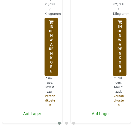
23,78 €
82,39 €
/
/
Kilogramm
Kilogramm
IN
IN
DE
DE
N
N
W
W
A
A
RE
RE
N
N
K
K
O
O
R
R
B
B
*
inkl.
*
inkl.
ges.
ges.
MwSt.
MwSt.
zzgl.
zzgl.
Versan
Versan
dkoste
dkoste
n
n
Auf Lager
Auf Lager