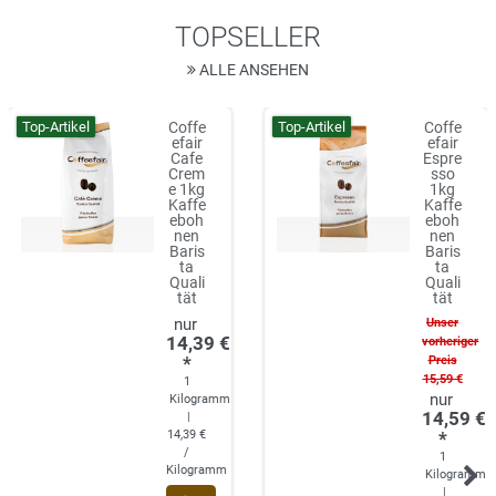
TOPSELLER
ALLE ANSEHEN
Top-Artikel
Top-Artikel
Coffe
Coffe
efair
efair
Cafe
Espre
Crem
sso
e 1kg
1kg
Kaffe
Kaffe
eboh
eboh
nen
nen
Baris
Baris
ta
ta
Quali
Quali
tät
tät
Unser
14,39 €
vorheriger
*
Preis
15,59 €
1
Kilogramm
14,59 €
|
14,39 €
*
/
1
Kilogramm
Kilogramm
|