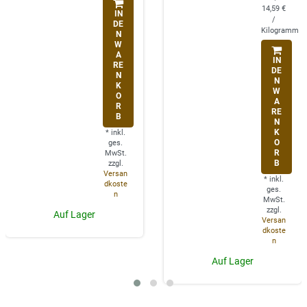
14,59 €
IN
/
DE
Kilogramm
N
W
A
IN
RE
DE
N
N
K
W
O
A
R
RE
B
N
K
*
inkl.
O
ges.
R
MwSt.
B
zzgl.
Versan
*
inkl.
dkoste
ges.
n
MwSt.
zzgl.
Auf Lager
Versan
dkoste
n
Auf Lager