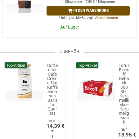
1
Kilogramm
| 7,89 € / Kilogramm
IN DEN WARENKORB
*
inkl. ges. MwSt.
zzgl.
Versandkosten
Auf Lager
ZUBEHÖR
Top-Artikel
Top-Artikel
Coffe
Lotus
efair
Bisco
Cafe
ff
Crem
Gebä
e 1kg
ck
Kaffe
300
eboh
Stk,
nen
Kara
Baris
mellk
ta
ekse
Quali
Kara
tät
mellg
ebäc
k
14,39 €
*
13,95 €
1