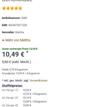
Artikelnummer:
3085
EAN:
4024472011230
Hersteller:
Melitta
➤ Mehr von Melitta
Unser vorheriger Preis 13,49 €
*
10,49 €
9,80 € (exkl. MwSt.)
Inhalt
0,75
Kilogramm
Grundpreis
13,99 € / Kilogramm
* inkl. ges. MwSt. zzgl.
Versandkosten
Staffelpreise:
Ab Menge: 10
10,29 €
13,72 € / Kilogramm
Ab Menge: 20
10,19 €
13,59 € / Kilogramm
Ab Menge: 40
10,09 €