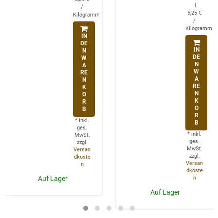
|
/
5,25 €
Kilogramm
/
Kilogramm
IN
DE
IN
N
DE
W
N
A
W
RE
A
N
RE
K
N
O
K
R
O
B
R
*
inkl.
B
ges.
*
inkl.
MwSt.
ges.
zzgl.
MwSt.
Versan
zzgl.
dkoste
Versan
n
dkoste
n
Auf Lager
Auf Lager