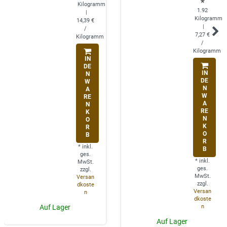
*
Kilogramm
1.92
|
Kilogramm
14,39 €
|
/
7,27 €
Kilogramm
/
Kilogramm
IN
DE
IN
N
DE
W
N
A
W
RE
A
N
RE
K
N
O
K
R
O
B
R
*
inkl.
B
ges.
*
inkl.
MwSt.
ges.
zzgl.
MwSt.
Versan
zzgl.
dkoste
Versan
n
dkoste
n
Auf Lager
Auf Lager