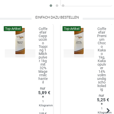
EINFACH DAZU BESTELLEN
Top-Artikel
Top-Artikel
Coffe
Coffe
efair
efair
Capp
Premi
uccin
um
o
Choc
Toppi
o
ng 1
Kaka
Milch
o
pulve
1kg,
r 1kg
Kaka
mit
opulv
32%
er
Mage
14%
rmilc
vollm
hante
undig
il
scho
kolad
ig
5,89 €
*
5,25 €
1
*
Kilogramm
1
|
Kilogramm
5,89 €