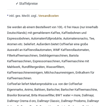
✓
Staffelpreise
*
inkl. ges. MwSt. zzgl.
.
Versandkosten
Sie werden ab einem Bestellwert von 100,- € frei Haus (nur innerhalb
Deutschlands) mit
gemahlenem Kaffee
,
Kaffeebohnen und
Espressobohnen
,
Automatenfüllprodukte
,
Automatensnacks
,
Tee
,
Aromen
etc. beliefert. Außerdem bietet Coffeefair eine große
Auswahl an
Kaffeevollautomaten
,
WMF Kaffeevollautomaten
,
Filterkaffeemaschinen
,
Siebträgermaschinen
,
Barista
Kaffeemaschinen
,
Espressomaschinen
,
Kaffeemaschine mit
Mahlwerk
,
Rundfiltergeräten
,
Wasserfiltern
,
Kaffeemaschinenreinigern
,
Milchschaumreinigern
,
Entkalkern für
Kaffeemaschinen
.
Coffeefair liefert Markenprodukte u.a. von der
Coffeefair
Eigenmarke
,
Animo
,
Bahlsen
,
Bartscher
,
Bartscher Kaffeemaschine
,
Bravilor Bonamat
,
Brita Wasserfilter
,
BWT water + more
,
Dallmayr
,
Dallmayr Crema d oro
,
Dallmayr Classic
,
Dallmayr Prodomo
,
Dallmayr