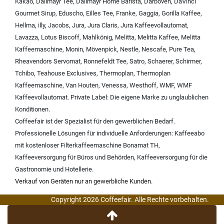
Kakao
,
Dallmayr Tee
,
Dallmayr Home Barista
,
Darboven
,
DaVinci
Gourmet Sirup
,
Eduscho
,
Eilles Tee
,
Franke
,
Gaggia
,
Gorilla Kaffee
,
Hellma
,
illy
,
Jacobs
,
Jura
,
Jura Claris
,
Jura Kaffeevollautomat
,
Lavazza
,
Lotus Biscoff
,
Mahlkönig
,
Melitta
,
Melitta Kaffee
,
Melitta
Kaffeemaschine
,
Monin
,
Mövenpick
,
Nestle
,
Nescafe
,
Pure Tea
,
Rheavendors Servomat
,
Ronnefeldt Tee
,
Satro
,
Schaerer
,
Schirmer
,
Tchibo
,
Teahouse Exclusives
,
Thermoplan
,
Thermoplan
Kaffeemaschine
,
Van Houten
,
Venessa
,
Westhoff
,
WMF
,
WMF
Kaffeevollautomat
.
Private Label:
Die eigene Marke zu unglaublichen
Konditionen.
Coffeefair ist der Spezialist für den gewerblichen Bedarf.
Professionelle Lösungen für individuelle Anforderungen:
Kaffeeabo
mit kostenloser Filterkaffeemaschine Bonamat TH
,
Kaffeeversorgung für Büros und Behörden
,
Kaffeeversorgung für die
Gastronomie und Hotellerie
.
Verkauf von Geräten nur an gewerbliche Kunden.
Copyright 2026 Coffeefair. Alle Rechte vorbehalten.