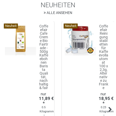
NEUHEITEN
ALLE ANSEHEN
Neuheit
Neuheit
Coffe
Coffe
efair
efair
Cafe
Reini
Crem
gung
e Bio
stabl
Fairtr
etten
ade -
für
500g
Kaffe
Kaffe
evolla
eboh
utom
nen
at
Baris
100 x
ta
2,3g,
Quali
Alter
tät,
nativ
nach
e zu
haltig
Frank
& fair
e
11,89 €
18,95 €
*
*
0.5
0.23
Kilogramm
Kilogramm
|
|