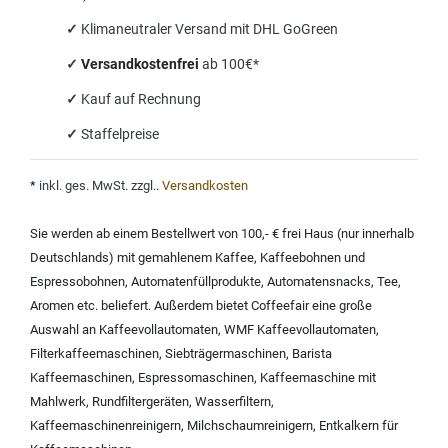
✓
Klimaneutraler Versand mit DHL GoGreen
✓
Versandkostenfrei
ab 100€*
✓
Kauf auf Rechnung
✓
Staffelpreise
*
inkl. ges. MwSt. zzgl.
.
Versandkosten
Sie werden ab einem Bestellwert von 100,- € frei Haus (nur innerhalb
Deutschlands) mit
gemahlenem Kaffee
,
Kaffeebohnen und
Espressobohnen
,
Automatenfüllprodukte
,
Automatensnacks
,
Tee
,
Aromen
etc. beliefert. Außerdem bietet Coffeefair eine große
Auswahl an
Kaffeevollautomaten
,
WMF Kaffeevollautomaten
,
Filterkaffeemaschinen
,
Siebträgermaschinen
,
Barista
Kaffeemaschinen
,
Espressomaschinen
,
Kaffeemaschine mit
Mahlwerk
,
Rundfiltergeräten
,
Wasserfiltern
,
Kaffeemaschinenreinigern
,
Milchschaumreinigern
,
Entkalkern für