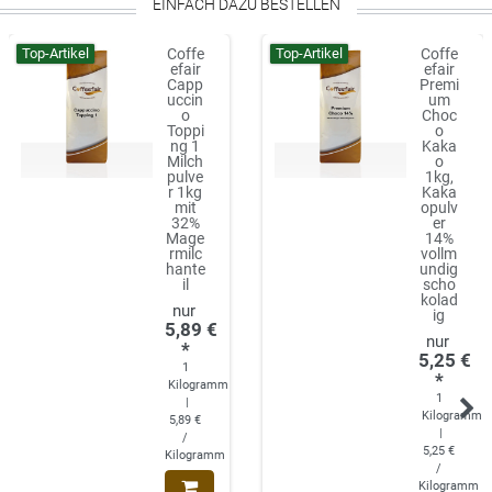
EINFACH DAZU BESTELLEN
Top-Artikel
Top-Artikel
Coffe
Coffe
efair
efair
Capp
Premi
uccin
um
o
Choc
Toppi
o
ng 1
Kaka
Milch
o
pulve
1kg,
r 1kg
Kaka
mit
opulv
32%
er
Mage
14%
rmilc
vollm
hante
undig
il
scho
kolad
ig
5,89 €
*
5,25 €
1
*
Kilogramm
1
|
Kilogramm
5,89 €
|
/
5,25 €
Kilogramm
/
Kilogramm