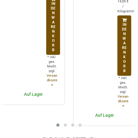
14,59 €
IN
/
DE
Kilogramm
N
W
A
IN
RE
DE
N
N
K
W
O
A
R
RE
B
N
K
*
inkl.
O
ges.
R
MwSt.
B
zzgl.
Versan
*
inkl.
dkoste
ges.
n
MwSt.
zzgl.
Auf Lager
Versan
dkoste
n
Auf Lager