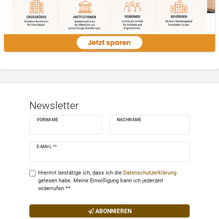
Newsletter
VORNAME
NACHNAME
Newsletter
E-MAIL **
Honig
Hiermit bestätige ich, dass ich die
Daten­schutz­erklärung
gelesen habe. Meine Einwilligung kann ich jederzeit
widerrufen.**
ABONNIEREN