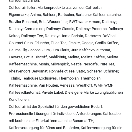
Kaffeemaschinen
.
Coffeefair liefert Markenprodukte u.a. von der
Coffeefair
Eigenmarke
,
Animo
,
Bahlsen
,
Bartscher
,
Bartscher Kaffeemaschine
,
Bravilor Bonamat
,
Brita Wasserfilter
,
BWT water + more
,
Dallmayr
,
Dallmayr Crema d oro
,
Dallmayr Classic
,
Dallmayr Prodomo
,
Dallmayr
Kakao
,
Dallmayr Tee
,
Dallmayr Home Barista
,
Darboven
,
DaVinci
Gourmet Sirup
,
Eduscho
,
Eilles Tee
,
Franke
,
Gaggia
,
Gorilla Kaffee
,
Hellma
,
illy
,
Jacobs
,
Jura
,
Jura Claris
,
Jura Kaffeevollautomat
,
Lavazza
,
Lotus Biscoff
,
Mahlkönig
,
Melitta
,
Melitta Kaffee
,
Melitta
Kaffeemaschine
,
Monin
,
Mövenpick
,
Nestle
,
Nescafe
,
Pure Tea
,
Rheavendors Servomat
,
Ronnefeldt Tee
,
Satro
,
Schaerer
,
Schirmer
,
Tchibo
,
Teahouse Exclusives
,
Thermoplan
,
Thermoplan
Kaffeemaschine
,
Van Houten
,
Venessa
,
Westhoff
,
WMF
,
WMF
Kaffeevollautomat
.
Private Label:
Die eigene Marke zu unglaublichen
Konditionen.
Coffeefair ist der Spezialist für den gewerblichen Bedarf.
Professionelle Lösungen für individuelle Anforderungen:
Kaffeeabo
mit kostenloser Filterkaffeemaschine Bonamat TH
,
Kaffeeversorgung für Büros und Behörden
,
Kaffeeversorgung für die