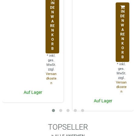
IN
DE
IN
N
DE
W
N
A
W
RE
A
N
RE
K
N
O
K
R
O
B
R
*
inkl.
B
ges.
*
inkl.
MwSt.
ges.
zzgl.
MwSt.
Versan
zzgl.
dkoste
Versan
n
dkoste
n
Auf Lager
Auf Lager
TOPSELLER
ALLE ANSEHEN