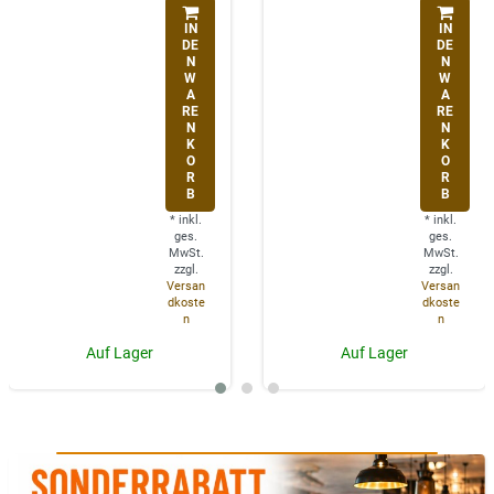
IN
IN
DE
DE
N
N
W
W
A
A
RE
RE
N
N
K
K
O
O
R
R
B
B
*
inkl.
*
inkl.
ges.
ges.
MwSt.
MwSt.
zzgl.
zzgl.
Versan
Versan
dkoste
dkoste
n
n
Auf Lager
Auf Lager