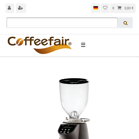
0
0,00 €
☰