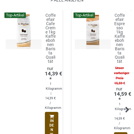
Top-Artikel
Top-Artikel
Coffe
Coffe
efair
efair
Cafe
Espre
Crem
sso
e 1kg
1kg
Kaffe
Kaffe
eboh
eboh
nen
nen
Baris
Baris
ta
ta
Quali
Quali
tät
tät
Unser
14,39 €
vorheriger
*
Preis
15,59 €
1
Kilogramm
14,59 €
|
14,39 €
*
/
1
Kilogramm
Kilogramm
|
14,59 €
IN
/
DE
Kilogramm
N