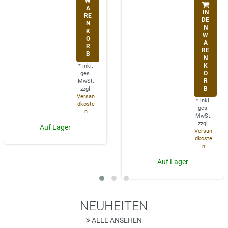
W
A
IN
RE
DE
N
N
K
W
O
A
R
RE
B
N
K
*
inkl.
O
ges.
R
MwSt.
B
zzgl.
Versan
*
inkl.
dkoste
ges.
n
MwSt.
zzgl.
Auf Lager
Versan
dkoste
n
Auf Lager
NEUHEITEN
ALLE ANSEHEN