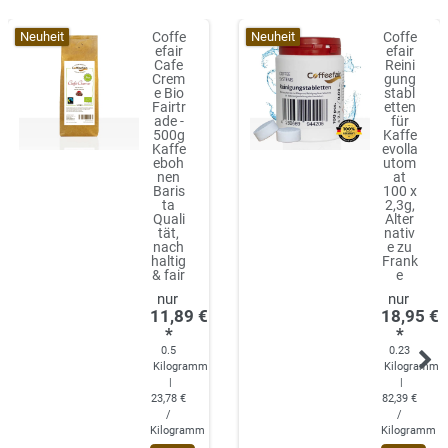
Neuheit
Neuheit
Coffe
Coffe
efair
efair
Cafe
Reini
Crem
gung
e Bio
stabl
Fairtr
etten
ade -
für
500g
Kaffe
Kaffe
evolla
eboh
utom
nen
at
Baris
100 x
ta
2,3g,
Quali
Alter
tät,
nativ
nach
e zu
haltig
Frank
& fair
e
11,89 €
18,95 €
*
*
0.5
0.23
Kilogramm
Kilogramm
|
|
23,78 €
82,39 €
/
/
Kilogramm
Kilogramm