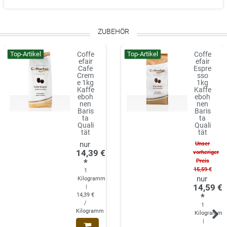
ZUBEHÖR
Top-Artikel
Top-Artikel
Coffe
Coffe
efair
efair
Cafe
Espre
Crem
sso
e 1kg
1kg
Kaffe
Kaffe
eboh
eboh
nen
nen
Baris
Baris
ta
ta
Quali
Quali
tät
tät
Unser
14,39 €
vorheriger
*
Preis
15,59 €
1
Kilogramm
14,59 €
|
14,39 €
*
/
1
Kilogramm
Kilogramm
|