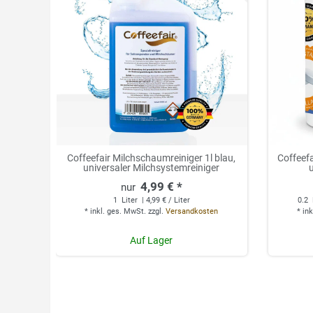
Coffeefair Milchschaumreiniger 1l blau,
Coffeefa
universaler Milchsystemreiniger
4,99 € *
1
Liter
| 4,99 € / Liter
0.2
*
inkl. ges. MwSt.
zzgl.
Versandkosten
*
ink
Auf Lager