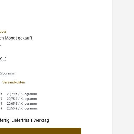
zza
ten Monat gekauft
*
St.)
 Kilogramm
l.
Versandkosten
 €
20,79 € / Kilogramm
 €
20,75 € / Kilogramm
 €
20,65 € / Kilogramm
 €
20,55 € / Kilogramm
ertig, Lieferfrist 1 Werktag