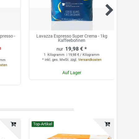
presso -
Lavazza Espresso Super Crema - 1kg
Lava
Kaffeebohnen
19,98 € *
€
1
Kilogramm
| 19,98 € / Kilogramm
*
inkl. ges. MwSt.
zzgl.
Versandkosten
ramm
osten
*
Auf Lager
Top-Artikel