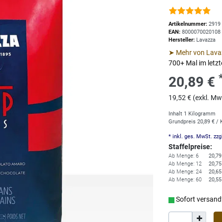
Artikelnummer:
2919
EAN:
8000070020108
Hersteller:
Lavazza
➤ Mehr von Lava
700+ Mal im letz
20,89 €
19,52 € (exkl. Mw
Inhalt
1
Kilogramm
Grundpreis
20,89 € /
* inkl. ges. MwSt. zzg
Staffelpreise:
Ab Menge: 6
20,79
Ab Menge: 12
20,75
Ab Menge: 24
20,65
Ab Menge: 60
20,55
Sofort versandf