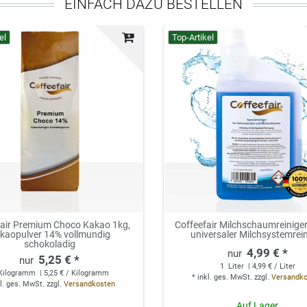
EINFACH DAZU BESTELLEN
el
Top-Artikel
fair Premium Choco Kakao 1kg,
Coffeefair Milchschaumreiniger 
kaopulver 14% vollmundig
universaler Milchsystemrei
schokoladig
4,99 € *
5,25 € *
1
Liter
| 4,99 € / Liter
Kilogramm
| 5,25 € / Kilogramm
*
inkl. ges. MwSt.
zzgl.
Versandk
l. ges. MwSt.
zzgl.
Versandkosten
Auf Lager