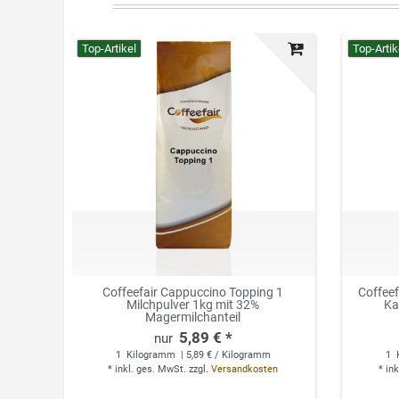
Top-Artikel
Top-Artik
Coffeefair Cappuccino Topping 1
Coffee
Milchpulver 1kg mit 32%
Ka
Magermilchanteil
5,89 € *
1
Kilogramm
| 5,89 € / Kilogramm
1
*
inkl. ges. MwSt.
zzgl.
Versandkosten
*
ink