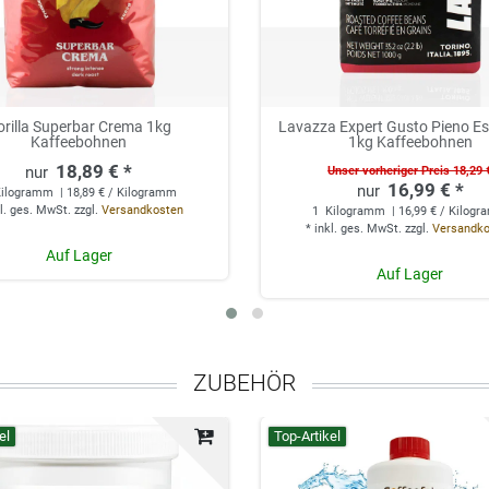
orilla Superbar Crema 1kg
Lavazza Expert Gusto Pieno Es
Kaffeebohnen
1kg Kaffeebohnen
18,89 € *
Unser vorheriger Preis 18,29 
16,99 € *
ilogramm
| 18,89 € / Kilogramm
l. ges. MwSt.
zzgl.
Versandkosten
1
Kilogramm
| 16,99 € / Kilog
*
inkl. ges. MwSt.
zzgl.
Versandk
Auf Lager
Auf Lager
ZUBEHÖR
el
Top-Artikel