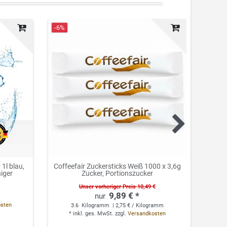
-6%
Neuhei
1l blau,
Coffeefair Zuckersticks Weiß 1000 x 3,6g
Cof
niger
Zucker, Portionszucker
Unser vorheriger Preis 10,49 €
9,89 € *
0.
osten
3.6
Kilogramm
| 2,75 € / Kilogramm
*
*
inkl. ges. MwSt.
zzgl.
Versandkosten