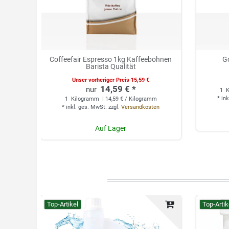
Coffeefair Espresso 1kg Kaffeebohnen
G
Barista Qualität
Unser vorheriger Preis 15,59 €
14,59 € *
1
K
*
ink
1
Kilogramm
| 14,59 € / Kilogramm
*
inkl. ges. MwSt.
zzgl.
Versandkosten
Auf Lager
Top-Artikel
Top-Artik