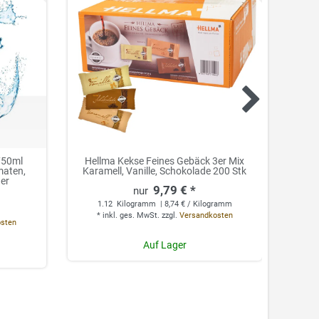
 750ml
Hellma Kekse Feines Gebäck 3er Mix
Espaz
maten,
Karamell, Vanille, Schokolade 200 Stk
Ø 
ger
9,79 € *
1.12
Kilogramm
| 8,74 € / Kilogramm
*
*
inkl. ges. MwSt.
zzgl.
Versandkosten
osten
Auf Lager