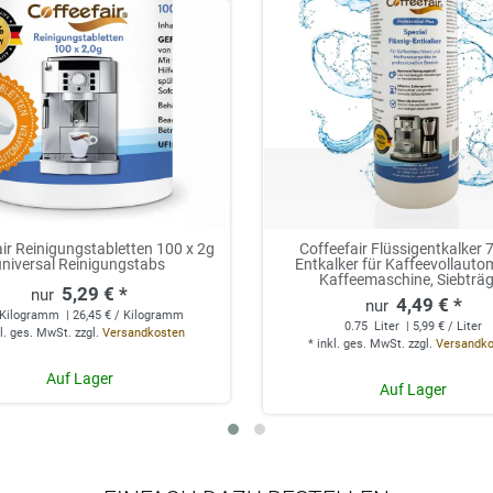
ir Reinigungstabletten 100 x 2g
Coffeefair Flüssigentkalker
universal Reinigungstabs
Entkalker für Kaffeevollauto
Kaffeemaschine, Siebträ
5,29 € *
4,49 € *
Kilogramm
| 26,45 € / Kilogramm
0.75
Liter
| 5,99 € / Liter
l. ges. MwSt.
zzgl.
Versandkosten
*
inkl. ges. MwSt.
zzgl.
Versandk
Auf Lager
Auf Lager