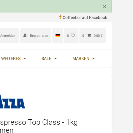
×
Coffeefair auf Facebook
Anmelden
Registrieren
0
0
0,00 €
 WEITERES
SALE
MARKEN
spresso Top Class - 1kg
hnen