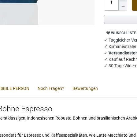
WUNSCHLISTE
✓ Taggleicher Ver
✓ Klimaneutrale
✓
Versandkosten
✓ Kauf auf Rech
✓ 30 Tage Widerr
SIBLE PERSON
Noch Fragen?
Bewertungen
 Bohne Espresso
us erstklassigen, indonesischen Robusta-Bohnen und brasilianischen Ara
s besonders für Espresso und Kaffeespezialitäten, wie Latte Macchiato 