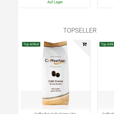
Auf Lager
TOPSELLER
Top-Artikel
Top-Artik
Coffeefair Cafe Creme 1kg
Coffeef