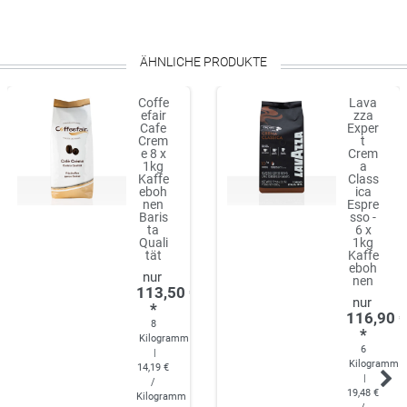
ÄHNLICHE PRODUKTE
Coffe
Lava
efair
zza
Cafe
Exper
Crem
t
e 8 x
Crem
1kg
a
Kaffe
Class
eboh
ica
nen
Espre
Baris
sso -
ta
6 x
Quali
1kg
tät
Kaffe
eboh
nen
113,50 €
*
116,90 
8
*
Kilogramm
6
|
Kilogramm
14,19 €
|
/
19,48 €
Kilogramm