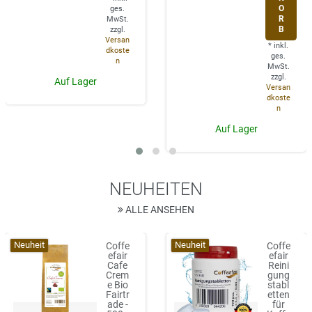
O
ges.
R
MwSt.
B
zzgl.
Versan
*
inkl.
dkoste
ges.
n
MwSt.
zzgl.
Auf Lager
Versan
dkoste
n
Auf Lager
NEUHEITEN
ALLE ANSEHEN
Neuheit
Neuheit
Coffe
Coffe
efair
efair
Cafe
Reini
Crem
gung
e Bio
stabl
Fairtr
etten
ade -
für