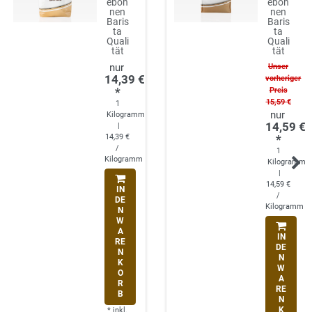
eboh
eboh
nen
nen
Baris
Baris
ta
ta
Quali
Quali
tät
tät
Unser
14,39 €
vorheriger
*
Preis
15,59 €
1
Kilogramm
14,59 €
|
14,39 €
*
/
1
Kilogramm
Kilogramm
|
14,59 €
IN
/
DE
Kilogramm
N
W
A
IN
RE
DE
N
N
K
W
O
A
R
RE
B
N
K
*
inkl.