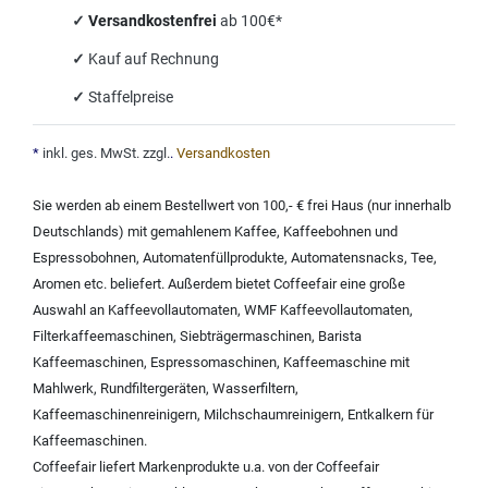
✓
Versandkostenfrei
ab 100€*
✓
Kauf auf Rechnung
✓
Staffelpreise
*
inkl. ges. MwSt. zzgl.
.
Versandkosten
Sie werden ab einem Bestellwert von 100,- € frei Haus (nur innerhalb
Deutschlands) mit
gemahlenem Kaffee
,
Kaffeebohnen und
Espressobohnen
,
Automatenfüllprodukte
,
Automatensnacks
,
Tee
,
Aromen
etc. beliefert. Außerdem bietet Coffeefair eine große
Auswahl an
Kaffeevollautomaten
,
WMF Kaffeevollautomaten
,
Filterkaffeemaschinen
,
Siebträgermaschinen
,
Barista
Kaffeemaschinen
,
Espressomaschinen
,
Kaffeemaschine mit
Mahlwerk
,
Rundfiltergeräten
,
Wasserfiltern
,
Kaffeemaschinenreinigern
,
Milchschaumreinigern
,
Entkalkern für
Kaffeemaschinen
.
Coffeefair liefert Markenprodukte u.a. von der
Coffeefair