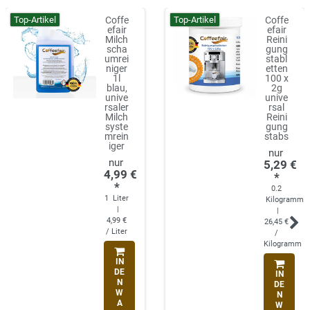
Top-Artikel
Top-Artikel
Coffe
Coffe
efair
efair
Milch
Reini
scha
gung
umrei
stabl
niger
etten
1l
100 x
blau,
2g
unive
unive
rsaler
rsal
Milch
Reini
syste
gung
mrein
stabs
iger
5,29 €
4,99 €
*
*
0.2
1
Liter
Kilogramm
|
|
4,99 €
26,45 €
/ Liter
/
Kilogramm
IN
DE
IN
N
DE
W
N
A
W