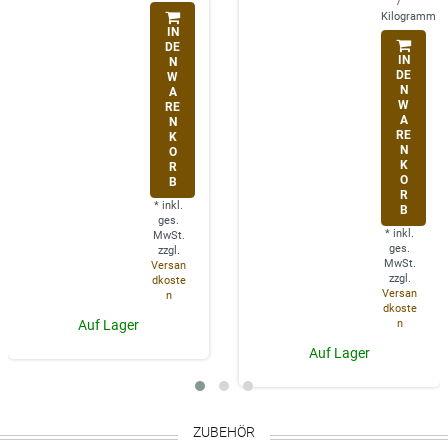
/
Kilogramm
IN
DE
IN
N
DE
W
N
A
W
RE
A
N
RE
K
N
O
K
R
O
B
R
*
inkl.
B
ges.
*
inkl.
MwSt.
ges.
zzgl.
MwSt.
Versan
zzgl.
dkoste
Versan
n
dkoste
n
Auf Lager
Auf Lager
ZUBEHÖR