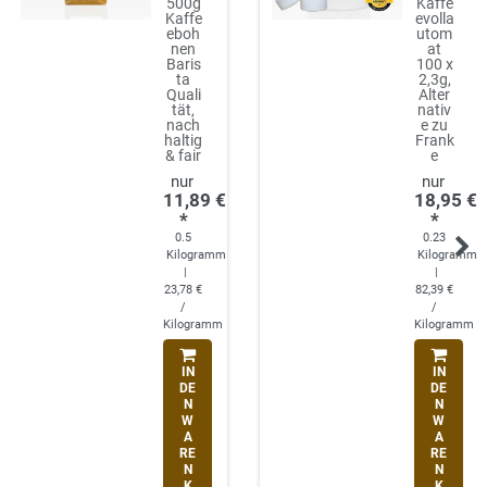
500g
Kaffe
Kaffe
evolla
eboh
utom
nen
at
Baris
100 x
ta
2,3g,
Quali
Alter
tät,
nativ
nach
e zu
haltig
Frank
& fair
e
11,89 €
18,95 €
*
*
0.5
0.23
Kilogramm
Kilogramm
|
|
23,78 €
82,39 €
/
/
Kilogramm
Kilogramm
IN
IN
DE
DE
N
N
W
W
A
A
RE
RE
N
N
K
K