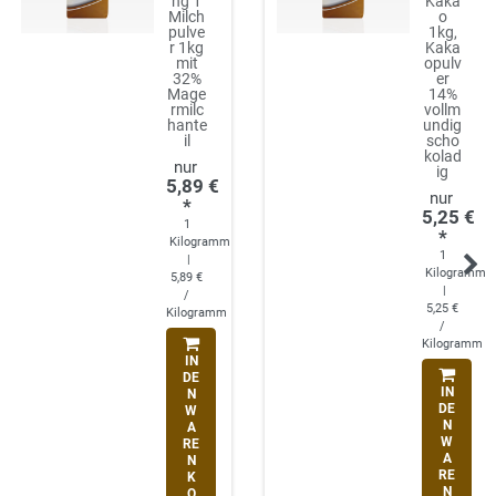
ng 1
Kaka
Milch
o
pulve
1kg,
r 1kg
Kaka
mit
opulv
32%
er
Mage
14%
rmilc
vollm
hante
undig
il
scho
kolad
ig
5,89 €
*
5,25 €
1
*
Kilogramm
1
|
Kilogramm
5,89 €
|
/
5,25 €
Kilogramm
/
Kilogramm
IN
DE
IN
N
DE
W
N
A
W
RE
A
N
RE
K
N
O