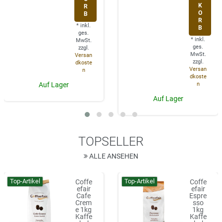
K
R
O
B
R
*
inkl.
B
ges.
*
inkl.
MwSt.
ges.
zzgl.
MwSt.
Versan
zzgl.
dkoste
Versan
n
dkoste
n
Auf Lager
Auf Lager
TOPSELLER
ALLE ANSEHEN
Top-Artikel
Top-Artikel
Coffe
Coffe
efair
efair
Cafe
Espre
Crem
sso
e 1kg
1kg
Kaffe
Kaffe