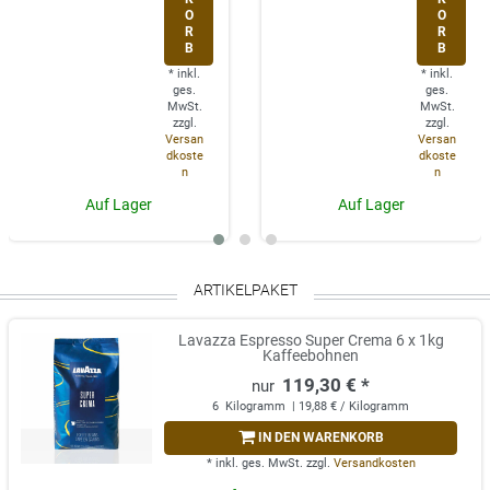
O
O
R
R
B
B
*
inkl.
*
inkl.
ges.
ges.
MwSt.
MwSt.
zzgl.
zzgl.
Versan
Versan
dkoste
dkoste
n
n
Auf Lager
Auf Lager
ARTIKELPAKET
Lavazza Espresso Super Crema 6 x 1kg
Kaffeebohnen
119,30 € *
6
Kilogramm
| 19,88 € / Kilogramm
IN DEN WARENKORB
*
inkl. ges. MwSt.
zzgl.
Versandkosten