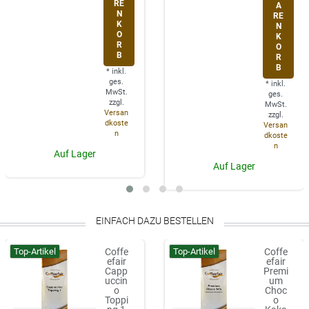
RE
A
N
RE
K
N
O
K
R
O
B
R
B
*
inkl.
ges.
*
inkl.
MwSt.
ges.
zzgl.
MwSt.
Versan
zzgl.
dkoste
Versan
n
dkoste
n
Auf Lager
Auf Lager
EINFACH DAZU BESTELLEN
Top-Artikel
Top-Artikel
Coffe
Coffe
efair
efair
Capp
Premi
uccin
um
o
Choc
Toppi
o