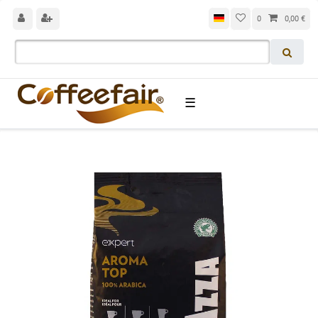
0
0,00 €
☰