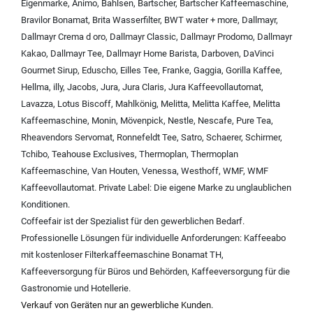
Eigenmarke
,
Animo
,
Bahlsen
,
Bartscher
,
Bartscher Kaffeemaschine
,
Bravilor Bonamat
,
Brita Wasserfilter
,
BWT water + more
,
Dallmayr
,
Dallmayr Crema d oro
,
Dallmayr Classic
,
Dallmayr Prodomo
,
Dallmayr
Kakao
,
Dallmayr Tee
,
Dallmayr Home Barista
,
Darboven
,
DaVinci
Gourmet Sirup
,
Eduscho
,
Eilles Tee
,
Franke
,
Gaggia
,
Gorilla Kaffee
,
Hellma
,
illy
,
Jacobs
,
Jura
,
Jura Claris
,
Jura Kaffeevollautomat
,
Lavazza
,
Lotus Biscoff
,
Mahlkönig
,
Melitta
,
Melitta Kaffee
,
Melitta
Kaffeemaschine
,
Monin
,
Mövenpick
,
Nestle
,
Nescafe
,
Pure Tea
,
Rheavendors Servomat
,
Ronnefeldt Tee
,
Satro
,
Schaerer
,
Schirmer
,
Tchibo
,
Teahouse Exclusives
,
Thermoplan
,
Thermoplan
Kaffeemaschine
,
Van Houten
,
Venessa
,
Westhoff
,
WMF
,
WMF
Kaffeevollautomat
.
Private Label:
Die eigene Marke zu unglaublichen
Konditionen.
Coffeefair ist der Spezialist für den gewerblichen Bedarf.
Professionelle Lösungen für individuelle Anforderungen:
Kaffeeabo
mit kostenloser Filterkaffeemaschine Bonamat TH
,
Kaffeeversorgung für Büros und Behörden
,
Kaffeeversorgung für die
Gastronomie und Hotellerie
.
Verkauf von Geräten nur an gewerbliche Kunden.