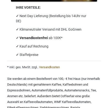
IHRE VORTEILE:
✓
Next Day Lieferung (Bestellung bis 14Uhr nur
DE)
✓
Klimaneutraler Versand mit DHL GoGreen
✓
Versandkostenfrei
ab 100€*
✓
Kauf auf Rechnung
✓
Staffelpreise
*
inkl. ges. MwSt. zzgl.
.
Versandkosten
Sie werden ab einem Bestellwert von 100,- € frei Haus (nur innerhalb
Deutschlands) mit
gemahlenem Kaffee
,
Kaffeebohnen und
Espressobohnen
,
Automatenfüllprodukte
,
Automatensnacks
,
Tee
,
Aromen
etc. beliefert. Außerdem bietet Coffeefair eine große
Auswahl an
Kaffeevollautomaten
,
WMF Kaffeevollautomaten
,
Filterkaffeemaschinen
,
Siebträgermaschinen
,
Barista