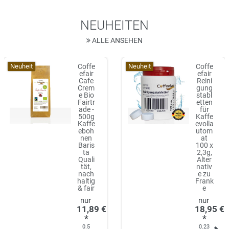
NEUHEITEN
ALLE ANSEHEN
Neuheit
Neuheit
Coffe
Coffe
efair
efair
Cafe
Reini
Crem
gung
e Bio
stabl
Fairtr
etten
ade -
für
500g
Kaffe
Kaffe
evolla
eboh
utom
nen
at
Baris
100 x
ta
2,3g,
Quali
Alter
tät,
nativ
nach
e zu
haltig
Frank
& fair
e
11,89 €
18,95 €
*
*
0.5
0.23