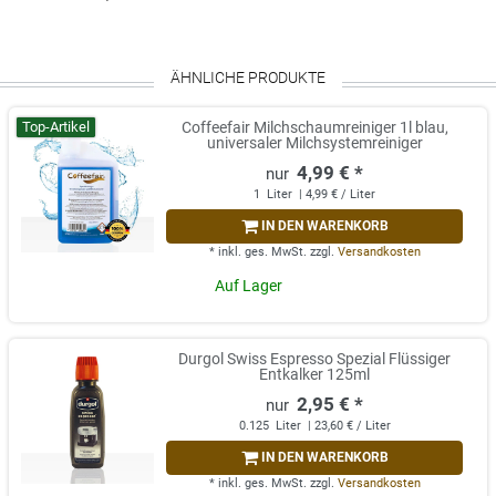
ÄHNLICHE PRODUKTE
Top-Artikel
Coffeefair Milchschaumreiniger 1l blau,
universaler Milchsystemreiniger
4,99 € *
1
Liter
| 4,99 € / Liter
IN DEN WARENKORB
*
inkl. ges. MwSt.
zzgl.
Versandkosten
Auf Lager
Durgol Swiss Espresso Spezial Flüssiger
Entkalker 125ml
2,95 € *
0.125
Liter
| 23,60 € / Liter
IN DEN WARENKORB
*
inkl. ges. MwSt.
zzgl.
Versandkosten