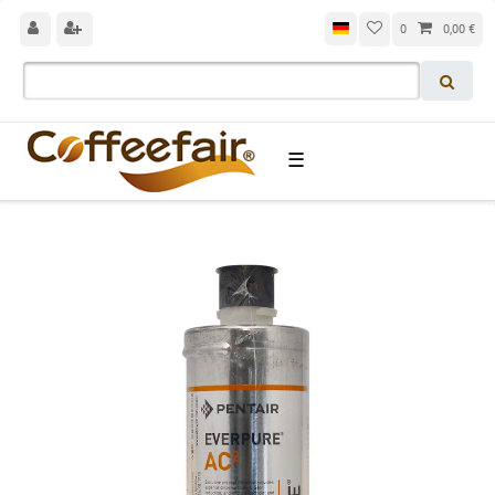
0
0,00 €
☰