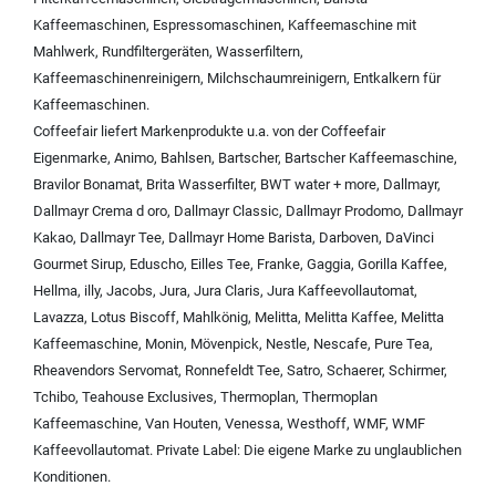
Kaffeemaschinen
,
Espressomaschinen
,
Kaffeemaschine mit
Mahlwerk
,
Rundfiltergeräten
,
Wasserfiltern
,
Kaffeemaschinenreinigern
,
Milchschaumreinigern
,
Entkalkern für
Kaffeemaschinen
.
Coffeefair liefert Markenprodukte u.a. von der
Coffeefair
Eigenmarke
,
Animo
,
Bahlsen
,
Bartscher
,
Bartscher Kaffeemaschine
,
Bravilor Bonamat
,
Brita Wasserfilter
,
BWT water + more
,
Dallmayr
,
Dallmayr Crema d oro
,
Dallmayr Classic
,
Dallmayr Prodomo
,
Dallmayr
Kakao
,
Dallmayr Tee
,
Dallmayr Home Barista
,
Darboven
,
DaVinci
Gourmet Sirup
,
Eduscho
,
Eilles Tee
,
Franke
,
Gaggia
,
Gorilla Kaffee
,
Hellma
,
illy
,
Jacobs
,
Jura
,
Jura Claris
,
Jura Kaffeevollautomat
,
Lavazza
,
Lotus Biscoff
,
Mahlkönig
,
Melitta
,
Melitta Kaffee
,
Melitta
Kaffeemaschine
,
Monin
,
Mövenpick
,
Nestle
,
Nescafe
,
Pure Tea
,
Rheavendors Servomat
,
Ronnefeldt Tee
,
Satro
,
Schaerer
,
Schirmer
,
Tchibo
,
Teahouse Exclusives
,
Thermoplan
,
Thermoplan
Kaffeemaschine
,
Van Houten
,
Venessa
,
Westhoff
,
WMF
,
WMF
Kaffeevollautomat
.
Private Label:
Die eigene Marke zu unglaublichen
Konditionen.