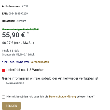
Artikelnummer:
2750
EAN:
0054568597229
Hersteller:
Everpure
Unser vorheriger Preis 61,28 €
*
55,90 €
46,97 € (exkl. MwSt.)
Inhalt
1
Stück
Grundpreis
55,90 € / Stück
* inkl. ges. MwSt. zzgl.
Versandkosten
Lieferfrist ca. 1-3 Wochen
Gerne informieren wir Sie, sobald der Artikel wieder verfügbar ist.
E-MAIL-ADRESSE
*
Hiermit bestätige ich, dass ich die
Daten­schutz­erklärung
gelesen habe.
SENDEN