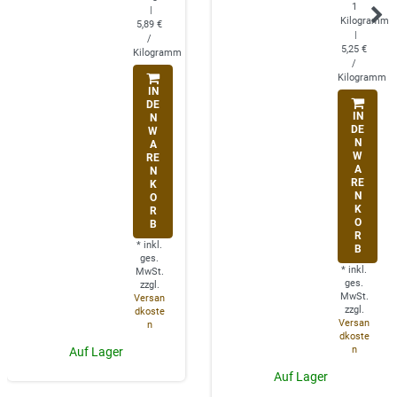
1
|
Kilogramm
5,89 €
|
/
5,25 €
Kilogramm
/
Kilogramm
IN
DE
IN
N
DE
W
N
A
W
RE
A
N
RE
K
N
O
K
R
O
B
R
*
inkl.
B
ges.
*
inkl.
MwSt.
ges.
zzgl.
MwSt.
Versan
zzgl.
dkoste
Versan
n
dkoste
n
Auf Lager
Auf Lager