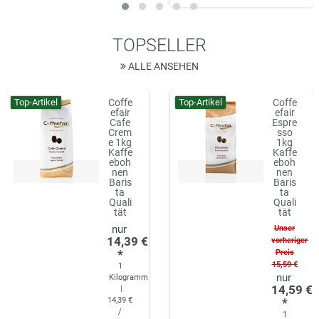
TOPSELLER
ALLE ANSEHEN
Top-Artikel
Top-Artikel
Coffe
Coffe
efair
efair
Cafe
Espre
Crem
sso
e 1kg
1kg
Kaffe
Kaffe
eboh
eboh
nen
nen
Baris
Baris
ta
ta
Quali
Quali
tät
tät
Unser
14,39 €
vorheriger
*
Preis
15,59 €
1
Kilogramm
14,59 €
|
14,39 €
*
/
1