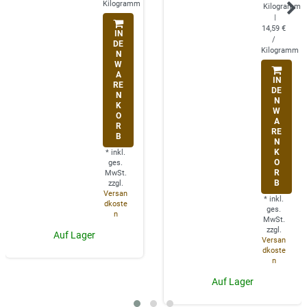
Kilogramm
Kilogramm
|
14,59 €
IN
/
DE
Kilogramm
N
W
A
IN
RE
DE
N
N
K
W
O
A
R
RE
B
N
K
*
inkl.
O
ges.
R
MwSt.
B
zzgl.
Versan
*
inkl.
dkoste
ges.
n
MwSt.
zzgl.
Auf Lager
Versan
dkoste
n
Auf Lager