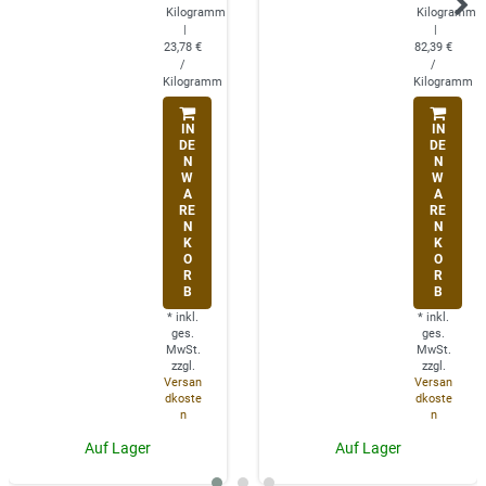
Kilogramm
Kilogramm
|
|
23,78 €
82,39 €
/
/
Kilogramm
Kilogramm
IN
IN
DE
DE
N
N
W
W
A
A
RE
RE
N
N
K
K
O
O
R
R
B
B
*
inkl.
*
inkl.
ges.
ges.
MwSt.
MwSt.
zzgl.
zzgl.
Versan
Versan
dkoste
dkoste
n
n
Auf Lager
Auf Lager