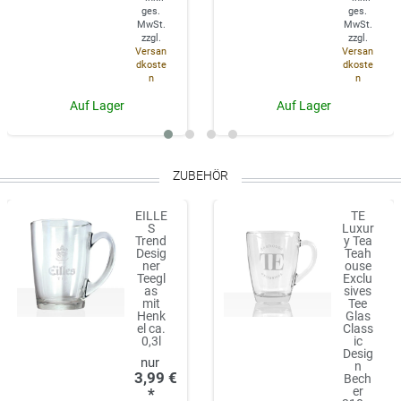
ges.
ges.
MwSt.
MwSt.
zzgl.
zzgl.
Versan
Versan
dkoste
dkoste
n
n
Auf Lager
Auf Lager
ZUBEHÖR
EILLE
TE
S
Luxur
Trend
y Tea
Desig
Teah
ner
ouse
Teegl
Exclu
as
sives
mit
Tee
Henk
Glas
el ca.
Class
0,3l
ic
Desig
n
3,99 €
Bech
er
*