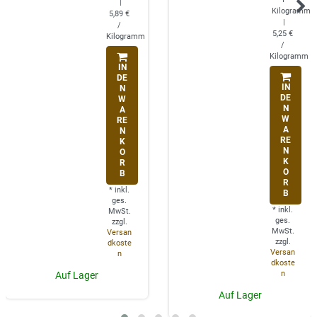
|
Kilogramm
5,89 €
|
/
5,25 €
Kilogramm
/
Kilogramm
IN
DE
IN
N
DE
W
N
A
W
RE
A
N
RE
K
N
O
K
R
O
B
R
*
inkl.
B
ges.
*
inkl.
MwSt.
ges.
zzgl.
MwSt.
Versan
zzgl.
dkoste
Versan
n
dkoste
n
Auf Lager
Auf Lager