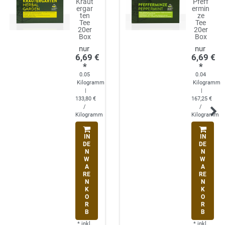
Kräut
Pfeff
ergar
ermin
ten
ze
Tee
Tee
20er
20er
Box
Box
6,69 €
6,69 €
*
*
0.05
0.04
Kilogramm
Kilogramm
|
|
133,80 €
167,25 €
/
/
Kilogramm
Kilogramm
IN
IN
DE
DE
N
N
W
W
A
A
RE
RE
N
N
K
K
O
O
R
R
B
B
*
inkl.
*
inkl.