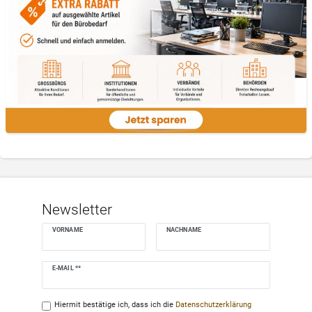
Newsletter
VORNAME
NACHNAME
Newsletter
E-MAIL **
Honig
Hiermit bestätige ich, dass ich die
Daten­schutz­erklärung