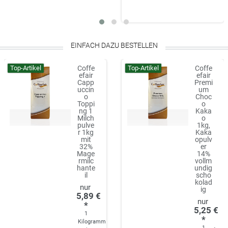
EINFACH DAZU BESTELLEN
Top-Artikel
Top-Artikel
Coffe
Coffe
efair
efair
Capp
Premi
uccin
um
o
Choc
Toppi
o
ng 1
Kaka
Milch
o
pulve
1kg,
r 1kg
Kaka
mit
opulv
32%
er
Mage
14%
rmilc
vollm
hante
undig
il
scho
kolad
ig
5,89 €
*
5,25 €
1
*
Kilogramm
1