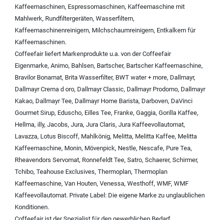
Kaffeemaschinen
,
Espressomaschinen
,
Kaffeemaschine mit
Mahlwerk
,
Rundfiltergeräten
,
Wasserfiltern
,
Kaffeemaschinenreinigern
,
Milchschaumreinigern
,
Entkalkern für
Kaffeemaschinen
.
Coffeefair liefert Markenprodukte u.a. von der
Coffeefair
Eigenmarke
,
Animo
,
Bahlsen
,
Bartscher
,
Bartscher Kaffeemaschine
,
Bravilor Bonamat
,
Brita Wasserfilter
,
BWT water + more
,
Dallmayr
,
Dallmayr Crema d oro
,
Dallmayr Classic
,
Dallmayr Prodomo
,
Dallmayr
Kakao
,
Dallmayr Tee
,
Dallmayr Home Barista
,
Darboven
,
DaVinci
Gourmet Sirup
,
Eduscho
,
Eilles Tee
,
Franke
,
Gaggia
,
Gorilla Kaffee
,
Hellma
,
illy
,
Jacobs
,
Jura
,
Jura Claris
,
Jura Kaffeevollautomat
,
Lavazza
,
Lotus Biscoff
,
Mahlkönig
,
Melitta
,
Melitta Kaffee
,
Melitta
Kaffeemaschine
,
Monin
,
Mövenpick
,
Nestle
,
Nescafe
,
Pure Tea
,
Rheavendors Servomat
,
Ronnefeldt Tee
,
Satro
,
Schaerer
,
Schirmer
,
Tchibo
,
Teahouse Exclusives
,
Thermoplan
,
Thermoplan
Kaffeemaschine
,
Van Houten
,
Venessa
,
Westhoff
,
WMF
,
WMF
Kaffeevollautomat
.
Private Label:
Die eigene Marke zu unglaublichen
Konditionen.
Coffeefair ist der Spezialist für den gewerblichen Bedarf.