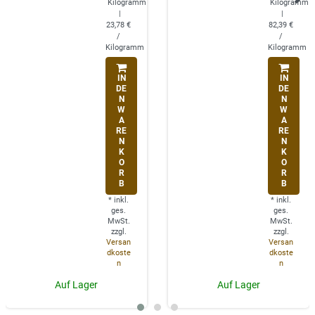
Kilogramm
Kilogramm
|
|
23,78 €
82,39 €
/
/
Kilogramm
Kilogramm
IN
IN
DE
DE
N
N
W
W
A
A
RE
RE
N
N
K
K
O
O
R
R
B
B
*
inkl.
*
inkl.
ges.
ges.
MwSt.
MwSt.
zzgl.
zzgl.
Versan
Versan
dkoste
dkoste
n
n
Auf Lager
Auf Lager