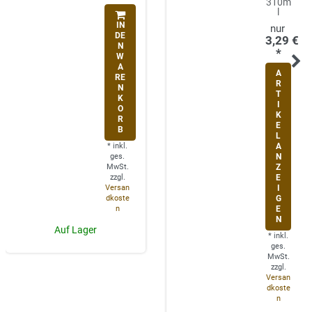
310m
l
IN
DE
3,29 €
N
*
W
A
A
RE
R
N
T
K
I
O
K
R
E
B
L
*
inkl.
A
ges.
N
MwSt.
Z
zzgl.
E
Versan
I
dkoste
G
n
E
N
Auf Lager
*
inkl.
ges.
MwSt.
zzgl.
Versan
dkoste
n