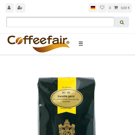
0
0,00 €
☰