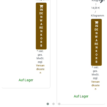
Kilogramm
|
14,59 €
IN
/
DE
Kilogramm
N
W
A
IN
RE
DE
N
N
K
W
O
A
R
RE
B
N
K
*
inkl.
O
ges.
R
MwSt.
B
zzgl.
Versan
*
inkl.
dkoste
ges.
n
MwSt.
zzgl.
Auf Lager
Versan
dkoste
n
Auf Lager