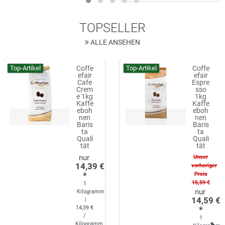
TOPSELLER
ALLE ANSEHEN
Top-Artikel
Top-Artikel
Coffe
Coffe
efair
efair
Cafe
Espre
Crem
sso
e 1kg
1kg
Kaffe
Kaffe
eboh
eboh
nen
nen
Baris
Baris
ta
ta
Quali
Quali
tät
tät
Unser
14,39 €
vorheriger
*
Preis
15,59 €
1
Kilogramm
14,59 €
|
14,39 €
*
/
1
Kilogramm