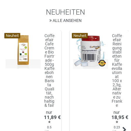
NEUHEITEN
ALLE ANSEHEN
Neuheit
Neuheit
Coffe
Coffe
efair
efair
Cafe
Reini
Crem
gung
e Bio
stabl
Fairtr
etten
ade -
für
500g
Kaffe
Kaffe
evolla
eboh
utom
nen
at
Baris
100 x
ta
2,3g,
Quali
Alter
tät,
nativ
nach
e zu
haltig
Frank
& fair
e
11,89 €
18,95 €
*
*
0.5
0.23