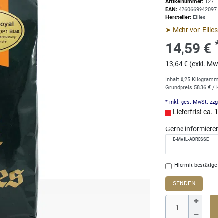
Artikelnummer:
127
EAN:
4260669942097
Hersteller:
Eilles
➤ Mehr von Eilles
14,59 €
13,64 € (exkl. Mw
Inhalt
0,25
Kilogram
Grundpreis
58,36 € /
* inkl. ges. MwSt. zzg
Lieferfrist ca.
Gerne informieren 
E-MAIL-ADRESSE
Hiermit bestätige 
SENDEN