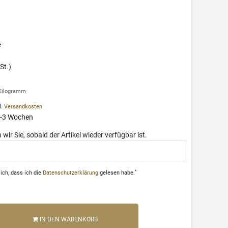
*
St.)
m
 Kilogramm
l.
Versandkosten
 1-3 Wochen
wir Sie, sobald der Artikel wieder verfügbar ist.
*
ich, dass ich die
Daten­schutz­erklärung
gelesen habe.
IN DEN WARENKORB