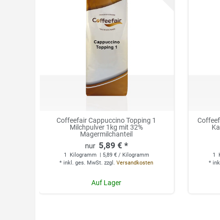
Coffeefair Cappuccino Topping 1
Coffee
Milchpulver 1kg mit 32%
Ka
Magermilchanteil
5,89 € *
1
Kilogramm
| 5,89 € / Kilogramm
1
*
inkl. ges. MwSt.
zzgl.
Versandkosten
*
ink
Auf Lager