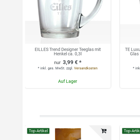
EILLES Trend Designer Teeglas mit
TE Luxu
Henkel ca. 0,3l
Glas
3,99 € *
*
inkl. ges. MwSt.
zzgl.
Versandkosten
*
ink
Auf Lager
Top-Artikel
Top-Artik