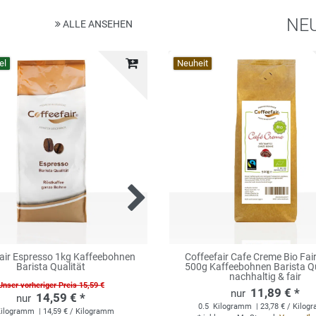
NE
ALLE ANSEHEN
el
Top-Artikel
Neuheit
air Espresso 1kg Kaffeebohnen
Coffeefair Cafe Creme Bio Fair
Coffeefair Cappuccino Topp
Barista Qualität
500g Kaffeebohnen Barista Qu
Milchpulver 1kg mit 32
Magermilchanteil
nachhaltig & fair
Unser vorheriger Preis 15,59 €
11,89 € *
5,89 € *
14,59 € *
0.5
1
Kilogramm
Kilogramm
| 5,89 € / Kilogr
| 23,78 € / Kilo
ilogramm
| 14,59 € / Kilogramm