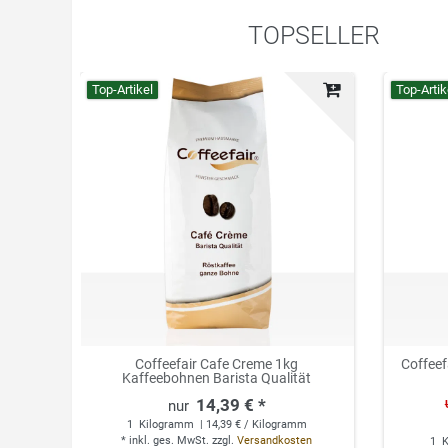
TOPSELLER
Top-Artikel
Top-Artik
Coffeefair Cafe Creme 1kg
Coffeef
Kaffeebohnen Barista Qualität
14,39 € *
1
Kilogramm
| 14,39 € / Kilogramm
*
inkl. ges. MwSt.
zzgl.
Versandkosten
1
K