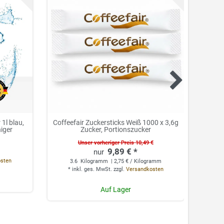
1l blau,
Coffeefair Zuckersticks Weiß 1000 x 3,6g
Cof
niger
Zucker, Portionszucker
Unser vorheriger Preis 10,49 €
9,89 € *
0.
osten
3.6
Kilogramm
| 2,75 € / Kilogramm
*
*
inkl. ges. MwSt.
zzgl.
Versandkosten
Auf Lager