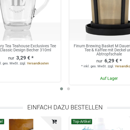
ry Tea Teahouse Exclusives Tee
Finum Brewing Basket M Dauerfi
 Classic Design Becher 310ml
Tee & Kaffee mit Deckel 
Abtropfschale
3,29 € *
6,29 € *
l. ges. MwSt.
zzgl.
Versandkosten
*
inkl. ges. MwSt.
zzgl.
Versandk
Auf Lager
EINFACH DAZU BESTELLEN
el
Top-Artikel