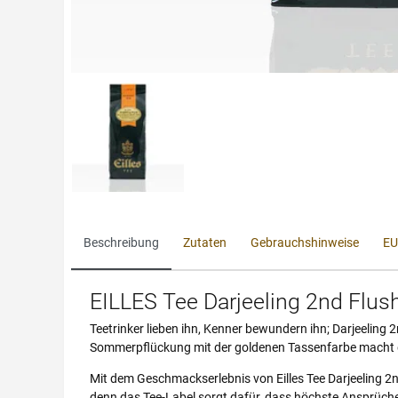
Beschreibung
Zutaten
Gebrauchshinweise
EU
EILLES Tee Darjeeling 2nd Flush
Teetrinker lieben ihn, Kenner bewundern ihn; Darjeeling
Sommerpflückung mit der goldenen Tassenfarbe macht 
Mit dem Geschmackserlebnis von Eilles Tee Darjeeling 2nd
denn das Tee-Label sorgt dafür, dass höchste Ansprüche