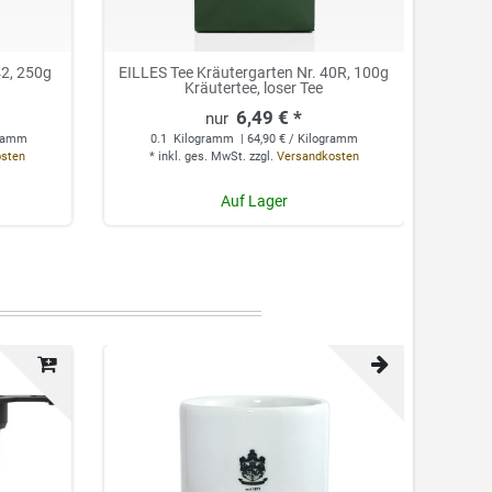
42, 250g
EILLES Tee Kräutergarten Nr. 40R, 100g
EILLE
Kräutertee, loser Tee
6,49 € *
gramm
0.1
Kilogramm
| 64,90 € / Kilogramm
0
osten
*
inkl. ges. MwSt.
zzgl.
Versandkosten
*
Auf Lager