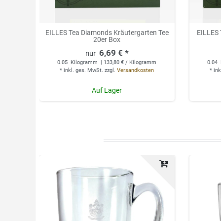
EILLES Tea Diamonds Kräutergarten Tee
EILLES 
20er Box
6,69 € *
0.05
Kilogramm
| 133,80 € / Kilogramm
0.04
*
inkl. ges. MwSt.
zzgl.
Versandkosten
*
ink
Auf Lager