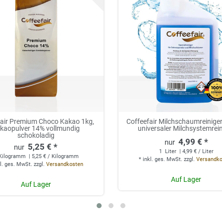
fair Premium Choco Kakao 1kg,
Coffeefair Milchschaumreiniger 
kaopulver 14% vollmundig
universaler Milchsystemrei
schokoladig
4,99 € *
5,25 € *
1
Liter
| 4,99 € / Liter
Kilogramm
| 5,25 € / Kilogramm
*
inkl. ges. MwSt.
zzgl.
Versandk
l. ges. MwSt.
zzgl.
Versandkosten
Auf Lager
Auf Lager