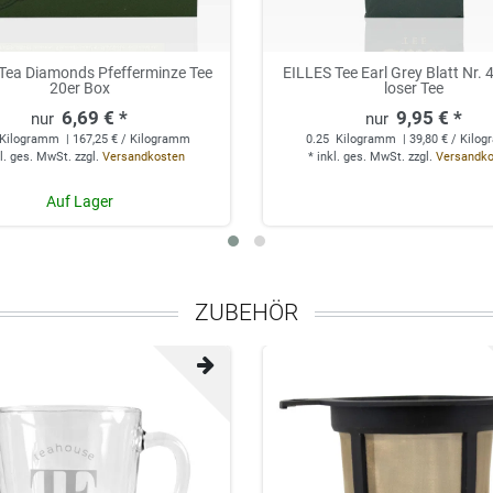
Tea Diamonds Pfefferminze Tee
EILLES Tee Earl Grey Blatt Nr. 
20er Box
loser Tee
6,69 € *
9,95 € *
Kilogramm
| 167,25 € / Kilogramm
0.25
Kilogramm
| 39,80 € / Kilo
l. ges. MwSt.
zzgl.
Versandkosten
*
inkl. ges. MwSt.
zzgl.
Versandk
Auf Lager
ZUBEHÖR