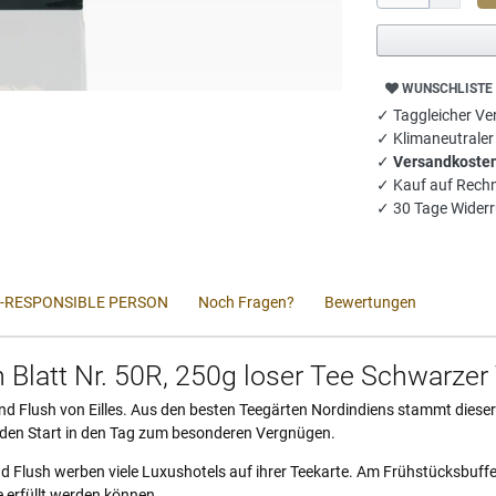
WUNSCHLISTE
✓ Taggleicher Ver
✓ Klimaneutrale
✓
Versandkosten
✓ Kauf auf Rech
✓ 30 Tage Widerr
-RESPONSIBLE PERSON
Noch Fragen?
Bewertungen
 Blatt Nr. 50R, 250g loser Tee Schwarzer
 2nd Flush von Eilles. Aus den besten Teegärten Nordindiens stammt dieser
den Start in den Tag zum besonderen Vergnügen.
 Flush werben viele Luxushotels auf ihrer Teekarte. Am Frühstücksbuffet d
 erfüllt werden können.