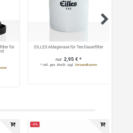
lter für
EILLES Ablagevase für Tee-Dauerfilter
EILLE
und
2,95 € *
*
inkl. ges. MwSt.
zzgl.
Versandkosten
*
osten
-6%
Neuhei