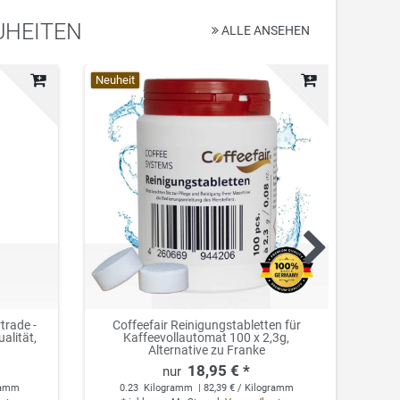
UHEITEN
ALLE ANSEHEN
Top-Artikel
Neuheit
Top-Ar
Neuhei
trade -
ing 1
Coffeefair Premium Choco Kakao 1kg,
Coffeefair Reinigungstabletten für
Coffe
Coff
alität,
%
Kaffeevollautomat 100 x 2,3g,
Kakaopulver 14% vollmundig
u
a
Alternative zu Franke
schokoladig
18,95 € *
5,25 € *
0
amm
gramm
0.23
1
Kilogramm
Kilogramm
| 5,25 € / Kilogramm
| 82,39 € / Kilogramm
*
*