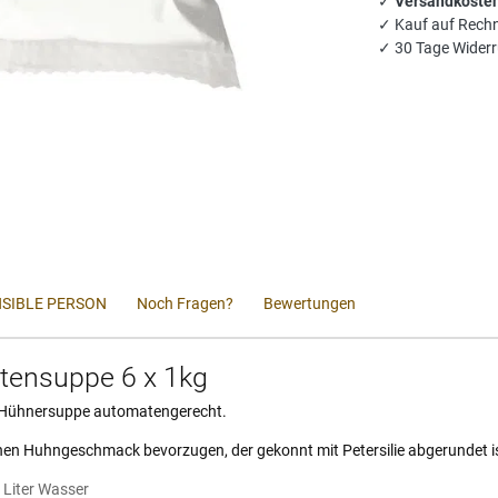
✓
Versandkosten
✓ Kauf auf Rech
✓ 30 Tage Widerr
SIBLE PERSON
Noch Fragen?
Bewertungen
tensuppe 6 x 1kg
r, Hühnersuppe automatengerecht.
feinen Huhngeschmack bevorzugen, der gekonnt mit Petersilie abgerundet i
1 Liter Wasser