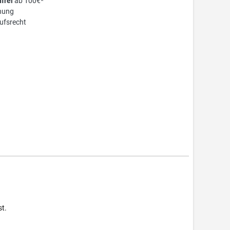
frei
ab 100€*
nung
ufsrecht
st.