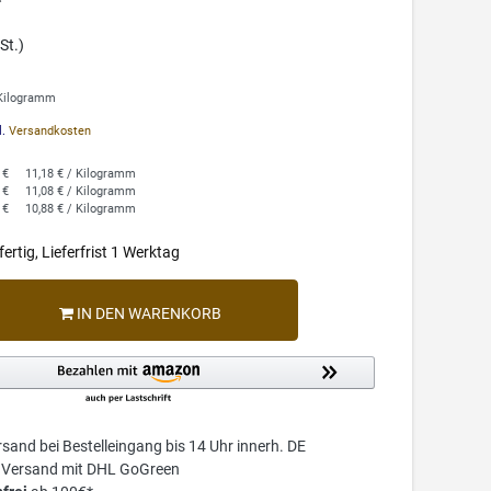
*
St.)
 Kilogramm
l.
Versandkosten
 €
11,18 € / Kilogramm
 €
11,08 € / Kilogramm
 €
10,88 € / Kilogramm
ertig, Lieferfrist 1 Werktag
IN DEN WARENKORB
sand bei Bestelleingang bis 14 Uhr innerh. DE
r Versand mit DHL GoGreen