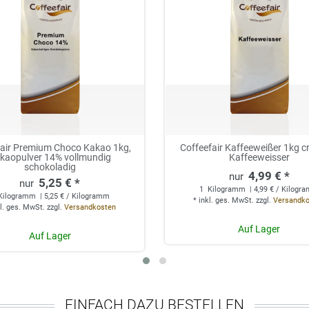
fair Premium Choco Kakao 1kg,
Coffeefair Kaffeeweißer 1kg c
kaopulver 14% vollmundig
Kaffeeweisser
schokoladig
4,99 € *
5,25 € *
1
Kilogramm
| 4,99 € / Kilogr
Kilogramm
| 5,25 € / Kilogramm
*
inkl. ges. MwSt.
zzgl.
Versandk
l. ges. MwSt.
zzgl.
Versandkosten
Auf Lager
Auf Lager
EINFACH DAZU BESTELLEN