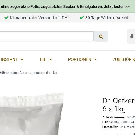
ohne zugesetzte Fette, zugesetzten Zucker & Emulgatoren. Jetzt testen >>
Klimaneutraler Versand mit DHL
30 Tage Widerrufsrecht
INSTANT
TEE
PORTIONEN
ZUBEHÖR &
 Hühnersuppe Automatensuppe 6 x 1kg
Dr. Oetk
6 x 1kg
Artikelnummer:
5830
EAN:
4006733001174
Hersteller:
Dr. Oetker