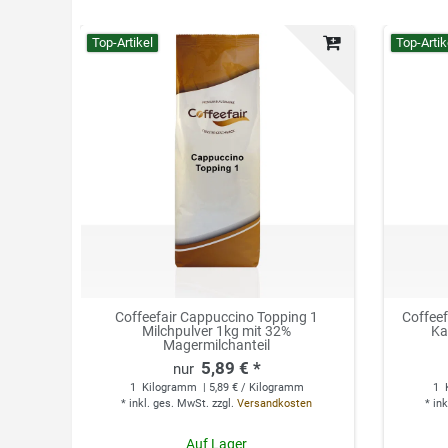
Top-Artikel
Top-Artik
Coffeefair Cappuccino Topping 1
Coffee
Milchpulver 1kg mit 32%
Ka
Magermilchanteil
5,89 € *
1
Kilogramm
| 5,89 € / Kilogramm
1
*
inkl. ges. MwSt.
zzgl.
Versandkosten
*
ink
Auf Lager