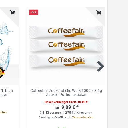
-6%
Neuhei
1l blau,
Coffeefair Zuckersticks Weiß 1000 x 3,6g
Cof
niger
Zucker, Portionszucker
Unser vorheriger Preis 10,49 €
9,89 € *
0.
osten
3.6
Kilogramm
| 2,75 € / Kilogramm
*
*
inkl. ges. MwSt.
zzgl.
Versandkosten