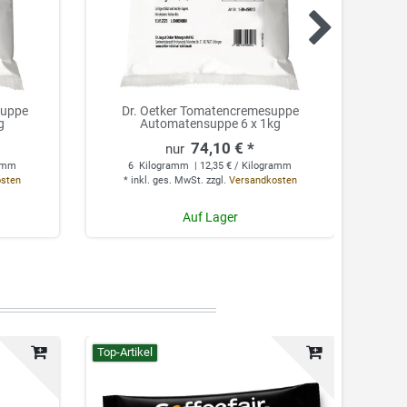
suppe
Dr. Oetker Tomatencremesuppe
Dr.
g
Automatensuppe 6 x 1kg
74,10 € *
ramm
6
Kilogramm
| 12,35 € / Kilogramm
osten
*
inkl. ges. MwSt.
zzgl.
Versandkosten
*
Auf Lager
Top-Artikel