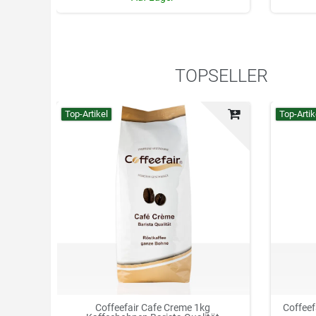
TOPSELLER
Top-Artikel
Top-Artik
Coffeefair Cafe Creme 1kg
Coffeef