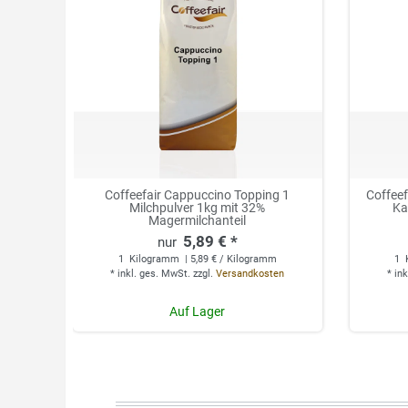
Coffeefair Cappuccino Topping 1
Coffee
Milchpulver 1kg mit 32%
Ka
Magermilchanteil
5,89 € *
1
Kilogramm
| 5,89 € / Kilogramm
1
*
inkl. ges. MwSt.
zzgl.
Versandkosten
*
ink
Auf Lager