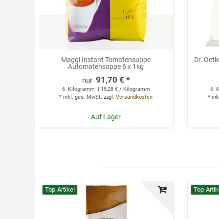
Maggi Instant Tomatensuppe
Dr. Oet
Automatensuppe 6 x 1kg
91,70 € *
6
Kilogramm
| 15,28 € / Kilogramm
6
K
*
inkl. ges. MwSt.
zzgl.
Versandkosten
*
ink
Auf Lager
Top-Artikel
Top-Artik