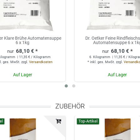
ker Klare Brühe Automatensuppe
Dr. Oetker Feine Rindfleisch
6 x 1kg
Automatensuppe 6 x 1k
68,10 € *
68,10 € *
ilogramm
| 11,35 € / Kilogramm
6
Kilogramm
| 11,35 € / Kilog
l. ges. MwSt.
zzgl.
Versandkosten
*
inkl. ges. MwSt.
zzgl.
Versandk
Auf Lager
Auf Lager
ZUBEHÖR
el
Top-Artikel