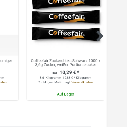
remiger
Coffeefair Zuckersticks Schwarz 1000 x
Cof
3,6g Zucker, weißer Portionszucker
10
10,29 € *
amm
3.6
Kilogramm
| 2,86 € / Kilogramm
osten
*
inkl. ges. MwSt.
zzgl.
Versandkosten
*
Auf Lager