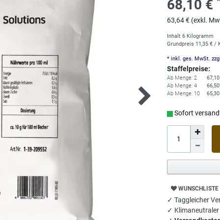
68,10 €
63,64 € (exkl. Mw
Inhalt
6
Kilogramm
Grundpreis
11,35 € /
* inkl. ges. MwSt. zzg
Staffelpreise:
Ab Menge: 2
67,10
Ab Menge: 4
66,50
Ab Menge: 10
65,30
Sofort versandf
WUNSCHLISTE
✓ Taggleicher Ver
✓ Klimaneutrale