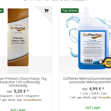
el
Top-Artikel
fair Premium Choco Kakao 1kg,
Coffeefair Milchschaumreiniger 
kaopulver 14% vollmundig
universaler Milchsystemrei
schokoladig
4,99 € *
5,25 € *
1
Liter
| 4,99 € / Liter
Kilogramm
| 5,25 € / Kilogramm
*
inkl. ges. MwSt.
zzgl.
Versandk
l. ges. MwSt.
zzgl.
Versandkosten
Auf Lager
Auf Lager