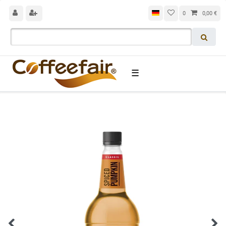
0
0,00 €
☰