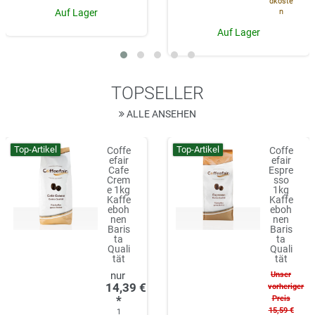
dkoste
n
Auf Lager
Auf Lager
TOPSELLER
ALLE ANSEHEN
Top-Artikel
Top-Artikel
Coffe
Coffe
efair
efair
Cafe
Espre
Crem
sso
e 1kg
1kg
Kaffe
Kaffe
eboh
eboh
nen
nen
Baris
Baris
ta
ta
Quali
Quali
tät
tät
Unser
14,39 €
vorheriger
*
Preis
15,59 €
1