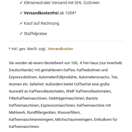
✓
Klimaneutraler Versand mit DHL GoGreen
✓
Versandkostenfrei
ab 100€*
✓
Kauf auf Rechnung
✓
Staffelpreise
*
inkl. ges. MwSt. zzgl.
.
Versandkosten
Sie werden ab einem Bestellwert von 100,- € frei Haus (nur innerhalb
Deutschlands) mit
gemahlenem Kaffee
,
Kaffeebohnen und
Espressobohnen
,
Automatenfüllprodukte
,
Automatensnacks
,
Tee
,
Aromen
etc. beliefert. Außerdem bietet Coffeefair eine große
Auswahl an
Kaffeevollautomaten
,
WMF Kaffeevollautomaten
,
Filterkaffeemaschinen
,
Siebträgermaschinen
,
Barista
Kaffeemaschinen
,
Espressomaschinen
,
Kaffeemaschine mit
Mahlwerk
,
Rundfiltergeräten
,
Wasserfiltern
,
Kaffeemaschinenreinigern
,
Milchschaumreinigern
,
Entkalkern für
Kaffeemaschinen
.