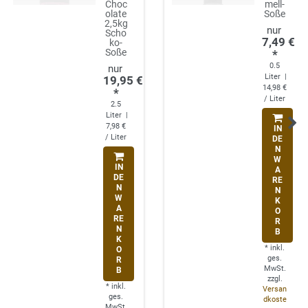
Choc
mell-
olate
Soße
2,5kg
Scho
7,49 €
ko-
Soße
*
0.5
Liter
|
19,95 €
14,98 €
*
/ Liter
2.5
Liter
|
7,98 €
IN
/ Liter
DE
N
W
IN
A
DE
RE
N
N
W
K
A
O
RE
R
N
B
K
*
inkl.
O
ges.
R
MwSt.
B
zzgl.
*
inkl.
Versan
ges.
dkoste
MwSt.