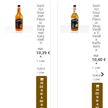
DaVi
DaVi
nci
nci
Gour
Gour
met
met
Flavo
Flavo
ur
ur
Sirup
Sirup
Cara
Vanill
mel
a 1l
Kara
Vanill
mell
e
1l
Kaffe
esiru
p
10,39 €
*
10,40 €
1
Liter
*
|
1
Liter
10,39 €
|
/ Liter
10,40 €
/ Liter
IN
DE
IN
N
DE
W
N
A
W
RE
A
N
RE