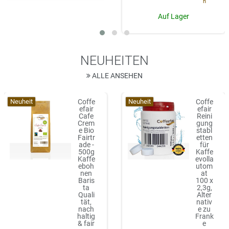
n
Auf Lager
NEUHEITEN
ALLE ANSEHEN
Neuheit
Neuheit
Coffe
Coffe
efair
efair
Cafe
Reini
Crem
gung
e Bio
stabl
Fairtr
etten
ade -
für
500g
Kaffe
Kaffe
evolla
eboh
utom
nen
at
Baris
100 x
ta
2,3g,
Quali
Alter
tät,
nativ
nach
e zu
haltig
Frank
& fair
e