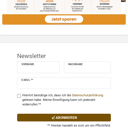
Newsletter
VORNAME
NACHNAME
Newsletter
E-MAIL **
Honig
Hiermit bestätige ich, dass ich die
Daten­schutz­erklärung
gelesen habe. Meine Einwilligung kann ich jederzeit
widerrufen.**
ABONNIEREN
** Hierbei handelt es sich um ein Pflichtfeld.