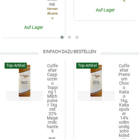
n
zzgl.
Versan
Auf Lager
dkoste
n
Auf Lager
EINFACH DAZU BESTELLEN
Top-Artikel
Top-Artikel
Coffe
Coffe
efair
efair
Capp
Premi
uccin
um
o
Choc
Toppi
o
ng 1
Kaka
Milch
o
pulve
1kg,
r 1kg
Kaka
mit
opulv
32%
er
Mage
14%
rmilc
vollm
hante
undig
il
scho
kolad