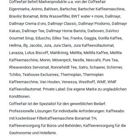
Coffeefair liefert Markenprodukte u.a. von der
Coffeefair
Eigenmarke
,
Animo
,
Bahlsen
,
Bartscher
,
Bartscher Kaffeemaschine
,
Bravilor Bonamat
,
Brita Wasserfilter
,
BWT water + more
,
Dallmayr
,
Dallmayr Crema d oro
,
Dallmayr Classic
,
Dallmayr Prodomo
,
Dallmayr
Kakao
,
Dallmayr Tee
,
Dallmayr Home Barista
,
Darboven
,
DaVinci
Gourmet Sirup
,
Eduscho
,
Eilles Tee
,
Franke
,
Gaggia
,
Gorilla Kaffee
,
Hellma
,
illy
,
Jacobs
,
Jura
,
Jura Claris
,
Jura Kaffeevollautomat
,
Lavazza
,
Lotus Biscoff
,
Mahlkönig
,
Melitta
,
Melitta Kaffee
,
Melitta
Kaffeemaschine
,
Monin
,
Mövenpick
,
Nestle
,
Nescafe
,
Pure Tea
,
Rheavendors Servomat
,
Ronnefeldt Tee
,
Satro
,
Schaerer
,
Schirmer
,
Tchibo
,
Teahouse Exclusives
,
Thermoplan
,
Thermoplan
Kaffeemaschine
,
Van Houten
,
Venessa
,
Westhoff
,
WMF
,
WMF
Kaffeevollautomat
.
Private Label:
Die eigene Marke zu unglaublichen
Konditionen.
Coffeefair ist der Spezialist für den gewerblichen Bedarf.
Professionelle Lösungen für individuelle Anforderungen:
Kaffeeabo
mit kostenloser Filterkaffeemaschine Bonamat TH
,
Kaffeeversorgung für Büros und Behörden
,
Kaffeeversorgung für die
Gastronomie und Hotellerie
.