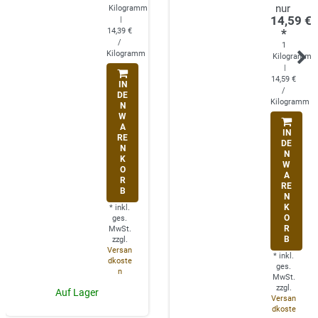
Kilogramm
14,59 €
|
14,39 €
*
/
1
Kilogramm
Kilogramm
|
14,59 €
IN
/
DE
Kilogramm
N
W
A
IN
RE
DE
N
N
K
W
O
A
R
RE
B
N
K
*
inkl.
O
ges.
R
MwSt.
B
zzgl.
Versan
*
inkl.
dkoste
ges.
n
MwSt.
zzgl.
Auf Lager
Versan
dkoste