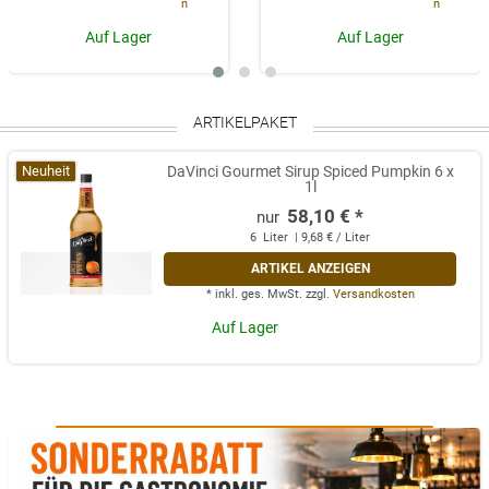
n
n
Auf Lager
Auf Lager
ARTIKELPAKET
Neuheit
DaVinci Gourmet Sirup Spiced Pumpkin 6 x
1l
58,10 € *
6
Liter
| 9,68 € / Liter
ARTIKEL ANZEIGEN
*
inkl. ges. MwSt.
zzgl.
Versandkosten
Auf Lager