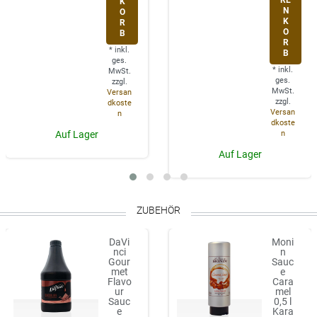
K
N
O
K
R
O
B
R
*
inkl.
B
ges.
*
inkl.
MwSt.
ges.
zzgl.
MwSt.
Versan
zzgl.
dkoste
Versan
n
dkoste
n
Auf Lager
Auf Lager
ZUBEHÖR
DaVi
Moni
nci
n
Gour
Sauc
met
e
Flavo
Cara
ur
mel
Sauc
0,5 l
e
Kara