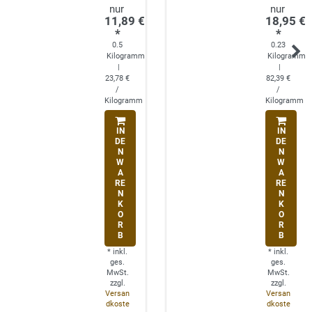
11,89 €
18,95 €
*
*
0.5
0.23
Kilogramm
Kilogramm
|
|
23,78 €
82,39 €
/
/
Kilogramm
Kilogramm
IN
IN
DE
DE
N
N
W
W
A
A
RE
RE
N
N
K
K
O
O
R
R
B
B
*
inkl.
*
inkl.
ges.
ges.
MwSt.
MwSt.
zzgl.
zzgl.
Versan
Versan
dkoste
dkoste