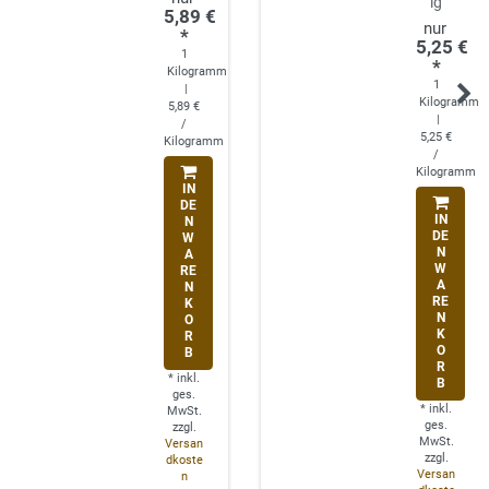
ig
5,89 €
*
5,25 €
1
*
Kilogramm
1
|
Kilogramm
5,89 €
|
/
5,25 €
Kilogramm
/
Kilogramm
IN
DE
IN
N
DE
W
N
A
W
RE
A
N
RE
K
N
O
K
R
O
B
R
*
inkl.
B
ges.
*
inkl.
MwSt.
ges.
zzgl.
MwSt.
Versan
zzgl.
dkoste
Versan
n