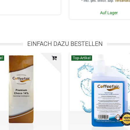
*
inkl. ges. MwSt.
zzgl.
Versandk
Auf Lager
EINFACH DAZU BESTELLEN
el
Top-Artikel