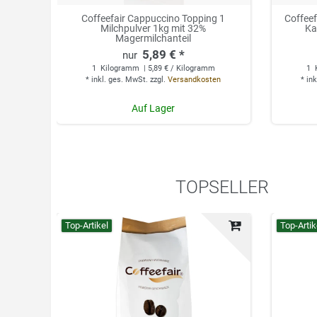
Coffeefair Cappuccino Topping 1
Coffee
Milchpulver 1kg mit 32%
Ka
Magermilchanteil
5,89 € *
1
Kilogramm
| 5,89 € / Kilogramm
1
*
inkl. ges. MwSt.
zzgl.
Versandkosten
*
ink
Auf Lager
TOPSELLER
Top-Artikel
Top-Artik