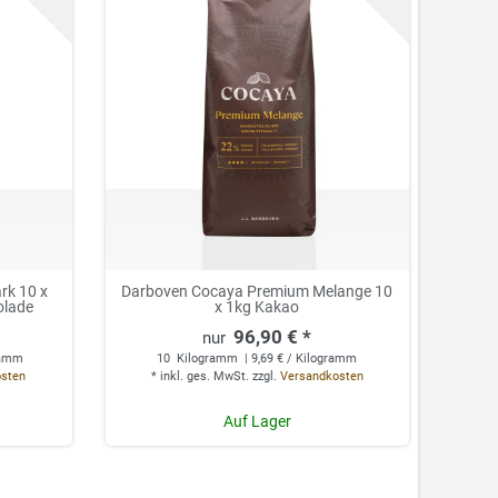
rk 10 x
Darboven Cocaya Premium Melange 10
olade
x 1kg Kakao
96,90 € *
ramm
10
Kilogramm
| 9,69 € / Kilogramm
osten
*
inkl. ges. MwSt.
zzgl.
Versandkosten
Auf Lager