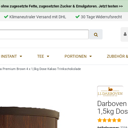
ohne zugesetzte Fette, zugesetzten Zucker & Emulgatoren. Jetzt testen >>
Klimaneutraler Versand mit DHL
30 Tage Widerrufsrecht
INSTANT
TEE
PORTIONEN
ZUBEHÖR &
a Premium Brown 4 x 1,5kg Dose Kakao Trinkschokolade
Darboven
1,5kg Dos
Artikelnummer:
2219