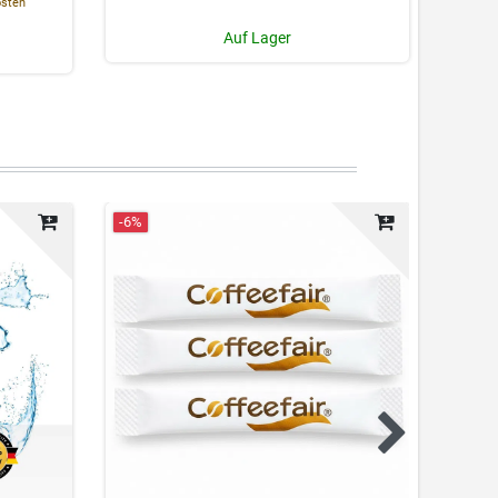
osten
Auf Lager
-6%
Neuhei