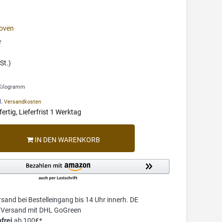
oven
*
St.)
 Kilogramm
l.
Versandkosten
ertig, Lieferfrist 1 Werktag
IN DEN WARENKORB
sand bei Bestelleingang bis 14 Uhr innerh. DE
r Versand mit DHL GoGreen
frei
ab 100€*