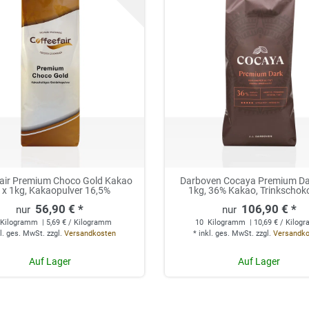
fair Premium Choco Gold Kakao
Darboven Cocaya Premium Da
 x 1kg, Kakaopulver 16,5%
1kg, 36% Kakao, Trinkschok
56,90 € *
106,90 € *
Kilogramm
| 5,69 € / Kilogramm
10
Kilogramm
| 10,69 € / Kilog
l. ges. MwSt.
zzgl.
Versandkosten
*
inkl. ges. MwSt.
zzgl.
Versandk
Auf Lager
Auf Lager