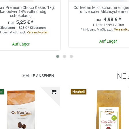
fair Premium Choco Kakao 1kg,
Coffeefair Milchschaumreiniger 
kaopulver 14% vollmundig
universaler Milchsystemrei
schokoladig
4,99 € *
5,25 € *
1
Liter
| 4,99 € / Liter
Kilogramm
| 5,25 € / Kilogramm
*
inkl. ges. MwSt.
zzgl.
Versandk
l. ges. MwSt.
zzgl.
Versandkosten
Auf Lager
Auf Lager
NE
ALLE ANSEHEN
el
Top-Artikel
Neuheit