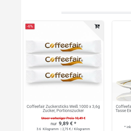
-6%
Coffeefair Zuckersticks Weiß 1000 x 3,6g
Coffeefa
Zucker, Portionszucker
Tasse Ei
Unser vorheriger Preis 10,49 €
9,89 € *
*
ink
3.6
Kilogramm
| 2,75 € / Kilogramm