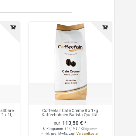
altbare
Coffeefair Cafe Creme 8 x 1kg
2 x 1l,
Kaffeebohnen Barista Qualität
113,50 € *
8
Kilogramm
| 14,19 € / Kilogramm
*
inkl. ges. MwSt.
zzgl.
Versandkosten