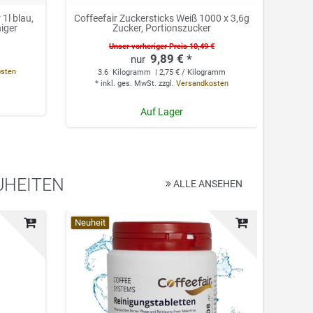
1l blau,
Coffeefair Zuckersticks Weiß 1000 x 3,6g
Cof
niger
Zucker, Portionszucker
Unser vorheriger Preis 10,49 €
9,89 € *
0.
osten
3.6
Kilogramm
| 2,75 € / Kilogramm
*
*
inkl. ges. MwSt.
zzgl.
Versandkosten
Auf Lager
UHEITEN
ALLE ANSEHEN
Top-Artikel
Neuheit
Top-Ar
Neuhei