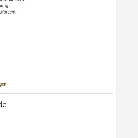
nung
ufsrecht
gen
de