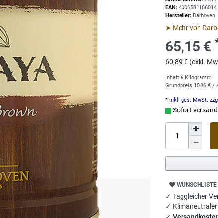
EAN:
4006581106014
Hersteller:
Darboven
➤ Mehr von Darb
65,15 €
60,89 € (exkl. Mw
Inhalt
6
Kilogramm
Grundpreis
10,86 € /
* inkl. ges. MwSt. zzg
Sofort versandf
WUNSCHLISTE
✓ Taggleicher Ver
✓ Klimaneutrale
✓
Versandkosten