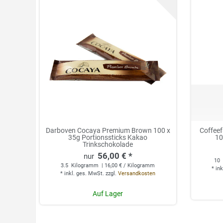
Darboven Cocaya Premium Brown 100 x
Coffee
35g Portionssticks Kakao
10
Trinkschokolade
56,00 € *
10
3.5
Kilogramm
| 16,00 € / Kilogramm
*
ink
*
inkl. ges. MwSt.
zzgl.
Versandkosten
Auf Lager