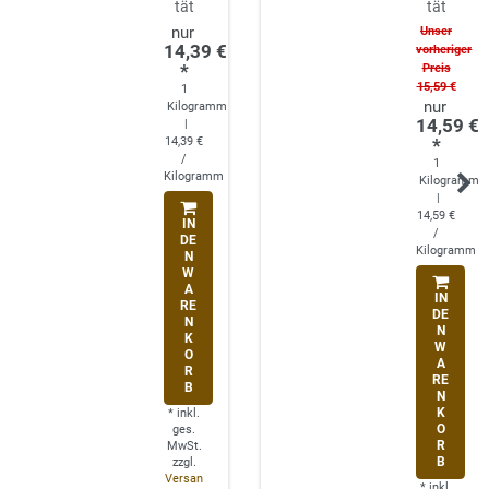
tät
tät
Unser
14,39 €
vorheriger
*
Preis
15,59 €
1
Kilogramm
14,59 €
|
14,39 €
*
/
1
Kilogramm
Kilogramm
|
14,59 €
IN
/
DE
Kilogramm
N
W
A
IN
RE
DE
N
N
K
W
O
A
R
RE
B
N
K
*
inkl.
O
ges.
R
MwSt.
B
zzgl.
Versan
*
inkl.