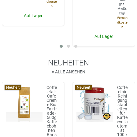
dkoste
ges.
n
MwSt.
zzgl.
Auf Lager
Versan
dkoste
n
Auf Lager
NEUHEITEN
ALLE ANSEHEN
Neuheit
Neuheit
Coffe
Coffe
efair
efair
Cafe
Reini
Crem
gung
e Bio
stabl
Fairtr
etten
ade -
für
500g
Kaffe
Kaffe
evolla
eboh
utom
nen
at
Baris
100 x