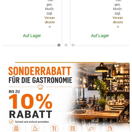
*
inkl.
*
inkl.
ges.
ges.
MwSt.
MwSt.
zzgl.
zzgl.
Versan
Versan
dkoste
dkoste
n
n
Auf Lager
Auf Lager