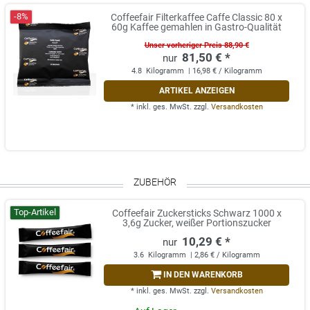
-8%
Coffeefair Filterkaffee Caffe Classic 80 x
60g Kaffee gemahlen in Gastro-Qualität
Unser vorheriger Preis 88,90 €
81,50 € *
4.8
Kilogramm
| 16,98 € / Kilogramm
ARTIKEL ANZEIGEN
*
inkl. ges. MwSt.
zzgl.
Versandkosten
ZUBEHÖR
Top-Artikel
Coffeefair Zuckersticks Schwarz 1000 x
3,6g Zucker, weißer Portionszucker
10,29 € *
3.6
Kilogramm
| 2,86 € / Kilogramm
IN DEN WARENKORB
*
inkl. ges. MwSt.
zzgl.
Versandkosten