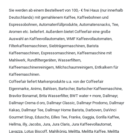
Sie werden ab einem Bestellwert von 100,- € frei Haus (nur innerhalb
Deutschlands) mit
gemahlenem Kaffee
,
Kaffeebohnen und
Espressobohnen
,
Automatenfüllprodukte
,
Automatensnacks
,
Tee
,
Aromen
etc. beliefert. Außerdem bietet Coffeefair eine große
Auswahl an
Kaffeevollautomaten
,
WMF Kaffeevollautomaten
,
Filterkaffeemaschinen
,
Siebträgermaschinen
,
Barista
Kaffeemaschinen
,
Espressomaschinen
,
Kaffeemaschine mit
Mahlwerk
,
Rundfiltergeräten
,
Wasserfiltern
,
Kaffeemaschinenreinigern
,
Milchschaumreinigern
,
Entkalkern für
Kaffeemaschinen
.
Coffeefair liefert Markenprodukte u.a. von der
Coffeefair
Eigenmarke
,
Animo
,
Bahlsen
,
Bartscher
,
Bartscher Kaffeemaschine
,
Bravilor Bonamat
,
Brita Wasserfilter
,
BWT water + more
,
Dallmayr
,
Dallmayr Crema d oro
,
Dallmayr Classic
,
Dallmayr Prodomo
,
Dallmayr
Kakao
,
Dallmayr Tee
,
Dallmayr Home Barista
,
Darboven
,
DaVinci
Gourmet Sirup
,
Eduscho
,
Eilles Tee
,
Franke
,
Gaggia
,
Gorilla Kaffee
,
Hellma
,
illy
,
Jacobs
,
Jura
,
Jura Claris
,
Jura Kaffeevollautomat
,
Lavazza
,
Lotus Biscoff
,
Mahlkönig
,
Melitta
,
Melitta Kaffee
,
Melitta