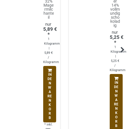
32%
er
Mage
14%
rmilc
vollm
hante
undig
il
scho
kolad
ig
5,89 €
*
5,25 €
1
*
Kilogramm
1
|
Kilogramm
5,89 €
|
/
5,25 €
Kilogramm
/
Kilogramm
IN
DE
IN
N
DE
W
N
A
W
RE
A
N
RE
K
N
O
K
R
O
B
R
*
inkl.
B
ges.