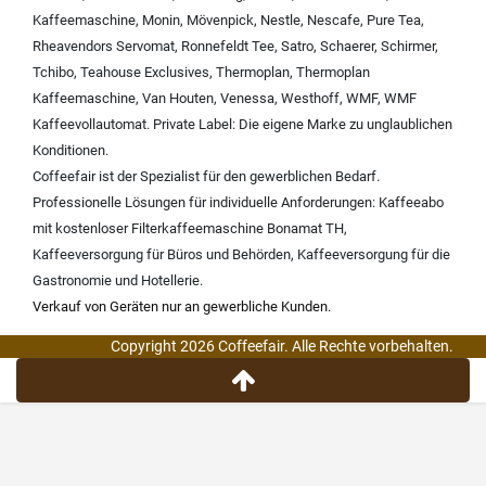
Kaffeemaschine
,
Monin
,
Mövenpick
,
Nestle
,
Nescafe
,
Pure Tea
,
Rheavendors Servomat
,
Ronnefeldt Tee
,
Satro
,
Schaerer
,
Schirmer
,
Tchibo
,
Teahouse Exclusives
,
Thermoplan
,
Thermoplan
Kaffeemaschine
,
Van Houten
,
Venessa
,
Westhoff
,
WMF
,
WMF
Kaffeevollautomat
.
Private Label:
Die eigene Marke zu unglaublichen
Konditionen.
Coffeefair ist der Spezialist für den gewerblichen Bedarf.
Professionelle Lösungen für individuelle Anforderungen:
Kaffeeabo
mit kostenloser Filterkaffeemaschine Bonamat TH
,
Kaffeeversorgung für Büros und Behörden
,
Kaffeeversorgung für die
Gastronomie und Hotellerie
.
Verkauf von Geräten nur an gewerbliche Kunden.
Copyright 2026 Coffeefair. Alle Rechte vorbehalten.