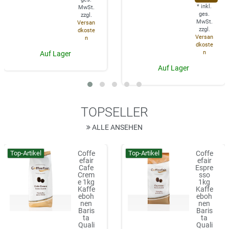
*
inkl.
MwSt.
ges.
zzgl.
MwSt.
Versan
zzgl.
dkoste
Versan
n
dkoste
n
Auf Lager
Auf Lager
TOPSELLER
ALLE ANSEHEN
Top-Artikel
Top-Artikel
Coffe
Coffe
efair
efair
Cafe
Espre
Crem
sso
e 1kg
1kg
Kaffe
Kaffe
eboh
eboh
nen
nen
Baris
Baris
ta
ta
Quali
Quali