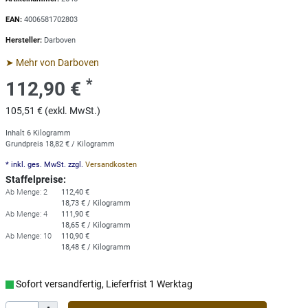
EAN:
4006581702803
Hersteller:
Darboven
➤ Mehr von Darboven
*
112,90 €
105,51 € (exkl. MwSt.)
Inhalt
6
Kilogramm
Grundpreis
18,82 € / Kilogramm
* inkl. ges. MwSt. zzgl.
Versandkosten
Staffelpreise:
Ab Menge: 2
112,40 €
18,73 € / Kilogramm
Ab Menge: 4
111,90 €
18,65 € / Kilogramm
Ab Menge: 10
110,90 €
18,48 € / Kilogramm
Sofort versandfertig, Lieferfrist 1 Werktag