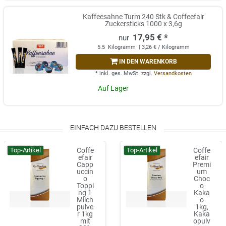
Kaffeesahne Turm 240 Stk & Coffeefair
Zuckersticks 1000 x 3,6g
17,95 € *
5.5
Kilogramm
| 3,26 € / Kilogramm
IN DEN WARENKORB
*
inkl. ges. MwSt.
zzgl.
Versandkosten
Auf Lager
EINFACH DAZU BESTELLEN
Top-Artikel
Top-Artikel
Coffe
Coffe
efair
efair
Capp
Premi
uccin
um
o
Choc
Toppi
o
ng 1
Kaka
Milch
o
pulve
1kg,
r 1kg
Kaka
mit
opulv