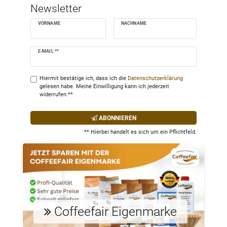
Newsletter
VORNAME
NACHNAME
Newsletter
E-MAIL **
Honig
Hiermit bestätige ich, dass ich die
Daten­schutz­erklärung
gelesen habe. Meine Einwilligung kann ich jederzeit
widerrufen.**
ABONNIEREN
** Hierbei handelt es sich um ein Pflichtfeld.
Coffeefair Eigenmarke