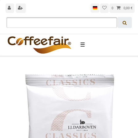
0
0,00 €
☰