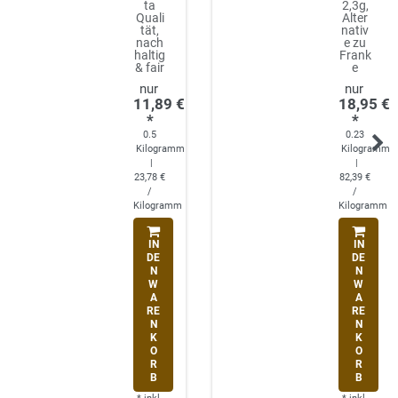
ta
2,3g,
Quali
Alter
tät,
nativ
nach
e zu
haltig
Frank
& fair
e
11,89 €
18,95 €
*
*
0.5
0.23
Kilogramm
Kilogramm
|
|
23,78 €
82,39 €
/
/
Kilogramm
Kilogramm
IN
IN
DE
DE
N
N
W
W
A
A
RE
RE
N
N
K
K
O
O
R
R
B
B