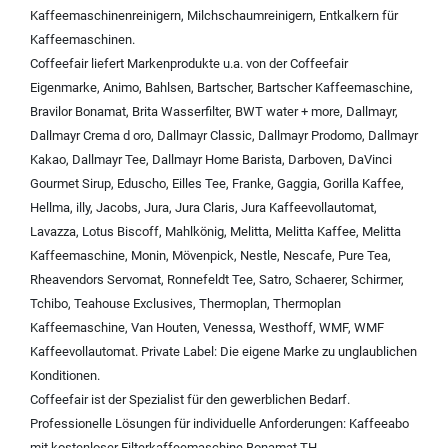
Kaffeemaschinenreinigern
,
Milchschaumreinigern
,
Entkalkern für
Kaffeemaschinen
.
Coffeefair liefert Markenprodukte u.a. von der
Coffeefair
Eigenmarke
,
Animo
,
Bahlsen
,
Bartscher
,
Bartscher Kaffeemaschine
,
Bravilor Bonamat
,
Brita Wasserfilter
,
BWT water + more
,
Dallmayr
,
Dallmayr Crema d oro
,
Dallmayr Classic
,
Dallmayr Prodomo
,
Dallmayr
Kakao
,
Dallmayr Tee
,
Dallmayr Home Barista
,
Darboven
,
DaVinci
Gourmet Sirup
,
Eduscho
,
Eilles Tee
,
Franke
,
Gaggia
,
Gorilla Kaffee
,
Hellma
,
illy
,
Jacobs
,
Jura
,
Jura Claris
,
Jura Kaffeevollautomat
,
Lavazza
,
Lotus Biscoff
,
Mahlkönig
,
Melitta
,
Melitta Kaffee
,
Melitta
Kaffeemaschine
,
Monin
,
Mövenpick
,
Nestle
,
Nescafe
,
Pure Tea
,
Rheavendors Servomat
,
Ronnefeldt Tee
,
Satro
,
Schaerer
,
Schirmer
,
Tchibo
,
Teahouse Exclusives
,
Thermoplan
,
Thermoplan
Kaffeemaschine
,
Van Houten
,
Venessa
,
Westhoff
,
WMF
,
WMF
Kaffeevollautomat
.
Private Label:
Die eigene Marke zu unglaublichen
Konditionen.
Coffeefair ist der Spezialist für den gewerblichen Bedarf.
Professionelle Lösungen für individuelle Anforderungen:
Kaffeeabo
mit kostenloser Filterkaffeemaschine Bonamat TH
,