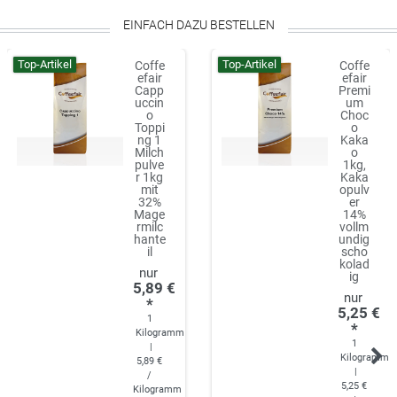
EINFACH DAZU BESTELLEN
Top-Artikel
Top-Artikel
Coffe
Coffe
efair
efair
Capp
Premi
uccin
um
o
Choc
Toppi
o
ng 1
Kaka
Milch
o
pulve
1kg,
r 1kg
Kaka
mit
opulv
32%
er
Mage
14%
rmilc
vollm
hante
undig
il
scho
kolad
ig
5,89 €
*
5,25 €
1
*
Kilogramm
1
|
Kilogramm
5,89 €
|
/
5,25 €
Kilogramm