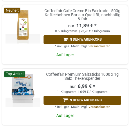
Neuheit
Coffeefair Cafe Creme Bio Fairtrade - 500g
Kaffeebohnen Barista Qualität, nachhaltig
& fair
11,89 € *
0.5
Kilogramm
| 23,78 € / Kilogramm
IN DEN WARENKORB
*
inkl. ges. MwSt.
zzgl.
Versandkosten
Auf Lager
Top-Artikel
Coffeefair Premium Salzsticks 1000 x 1g
Salz Thekenspender
6,99 € *
1
Kilogramm
| 6,99 € / Kilogramm
IN DEN WARENKORB
*
inkl. ges. MwSt.
zzgl.
Versandkosten
Auf Lager