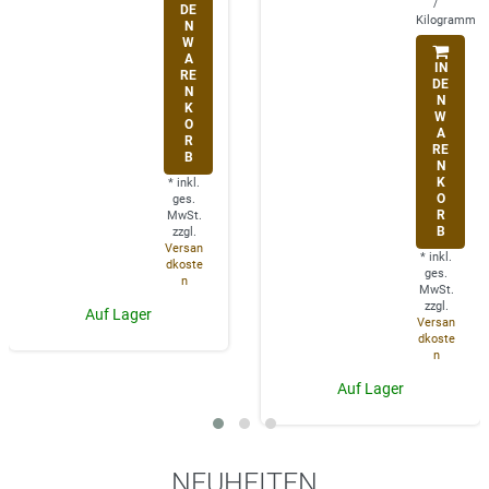
/
DE
Kilogramm
N
W
A
IN
RE
DE
N
N
K
W
O
A
R
RE
B
N
K
*
inkl.
O
ges.
R
MwSt.
B
zzgl.
Versan
*
inkl.
dkoste
ges.
n
MwSt.
zzgl.
Auf Lager
Versan
dkoste
n
Auf Lager
NEUHEITEN