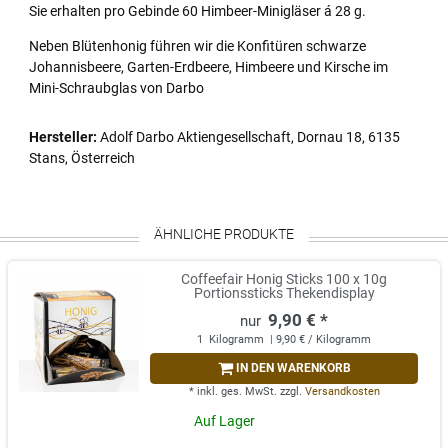
Sie erhalten pro Gebinde 60 Himbeer-Minigläser á 28 g.
Neben Blütenhonig führen wir die Konfitüren schwarze
Johannisbeere, Garten-Erdbeere, Himbeere und Kirsche im
Mini-Schraubglas von Darbo
Hersteller:
Adolf Darbo Aktiengesellschaft, Dornau 18, 6135
Stans, Österreich
ÄHNLICHE PRODUKTE
Coffeefair Honig Sticks 100 x 10g
Portionssticks Thekendisplay
9,90 € *
1
Kilogramm
| 9,90 € / Kilogramm
IN DEN WARENKORB
*
inkl. ges. MwSt.
zzgl.
Versandkosten
Auf Lager