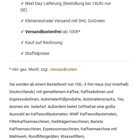
✓
Next Day Lieferung (Bestellung bis 14Uhr nur
DE)
✓
Klimaneutraler Versand mit DHL GoGreen
✓
Versandkostenfrei
ab 100€*
✓
Kauf auf Rechnung
✓
Staffelpreise
*
inkl. ges. MwSt. zzgl.
.
Versandkosten
Sie werden ab einem Bestellwert von 100,- € frei Haus (nur innerhalb
Deutschlands) mit
gemahlenem Kaffee
,
Kaffeebohnen und
Espressobohnen
,
Automatenfüllprodukte
,
Automatensnacks
,
Tee
,
Aromen
etc. beliefert. Außerdem bietet Coffeefair eine große
Auswahl an
Kaffeevollautomaten
,
WMF Kaffeevollautomaten
,
Filterkaffeemaschinen
,
Siebträgermaschinen
,
Barista
Kaffeemaschinen
,
Espressomaschinen
,
Kaffeemaschine mit
Mahlwerk
,
Rundfiltergeräten
,
Wasserfiltern
,