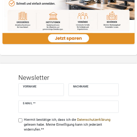
Newsletter
VORNAME
NACHNAME
Newsletter
E-MAIL **
Honig
Hiermit bestätige ich, dass ich die
Daten­schutz­erklärung
gelesen habe. Meine Einwilligung kann ich jederzeit
widerrufen.**