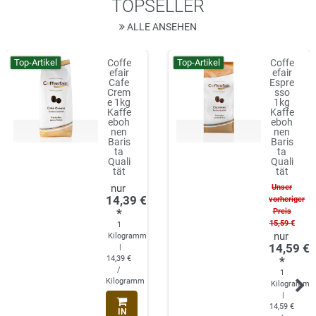
TOPSELLER
ALLE ANSEHEN
Top-Artikel
Top-Artikel
Coffe
Coffe
efair
efair
Cafe
Espre
Crem
sso
e 1kg
1kg
Kaffe
Kaffe
eboh
eboh
nen
nen
Baris
Baris
ta
ta
Quali
Quali
tät
tät
Unser
14,39 €
vorheriger
*
Preis
15,59 €
1
Kilogramm
14,59 €
|
14,39 €
*
/
1
Kilogramm
Kilogramm
|
14,59 €
IN