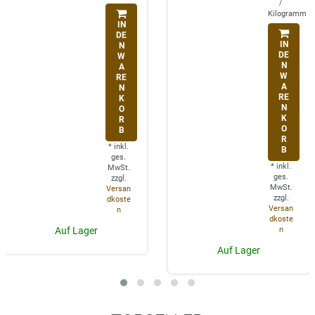
/
Kilogramm
IN
DE
IN
N
DE
W
N
A
W
RE
A
N
RE
K
N
O
K
R
O
B
R
*
inkl.
B
ges.
*
inkl.
MwSt.
ges.
zzgl.
MwSt.
Versan
zzgl.
dkoste
Versan
n
dkoste
n
Auf Lager
Auf Lager