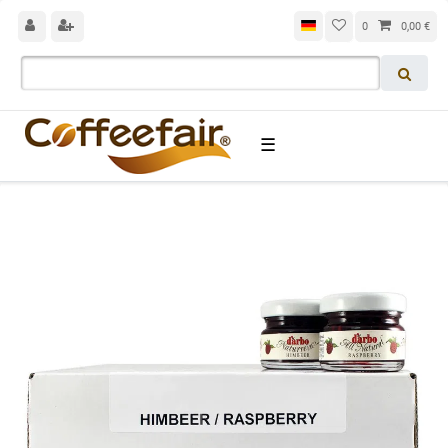
0
0,00 €
☰