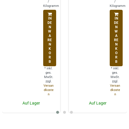
/
/
Kilogramm
Kilogramm
IN
IN
DE
DE
N
N
W
W
A
A
RE
RE
N
N
K
K
O
O
R
R
B
B
*
inkl.
*
inkl.
ges.
ges.
MwSt.
MwSt.
zzgl.
zzgl.
Versan
Versan
dkoste
dkoste
n
n
Auf Lager
Auf Lager