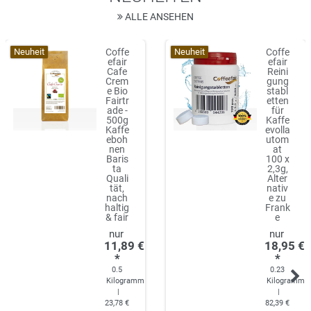
ALLE ANSEHEN
Neuheit
Neuheit
Coffe
Coffe
efair
efair
Cafe
Reini
Crem
gung
e Bio
stabl
Fairtr
etten
ade -
für
500g
Kaffe
Kaffe
evolla
eboh
utom
nen
at
Baris
100 x
ta
2,3g,
Quali
Alter
tät,
nativ
nach
e zu
haltig
Frank
& fair
e
11,89 €
18,95 €
*
*
0.5
0.23
Kilogramm
Kilogramm
|
|
23,78 €
82,39 €