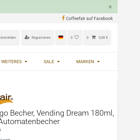
×
Coffeefair auf Facebook
Anmelden
Registrieren
0
0
0,00 €
 WEITERES
SALE
MARKEN
 go Becher, Vending Dream 180ml,
 Automatenbecher
8