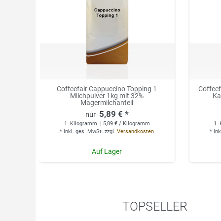
Coffeefair Cappuccino Topping 1
Coffee
Milchpulver 1kg mit 32%
Ka
Magermilchanteil
5,89 € *
1
Kilogramm
| 5,89 € / Kilogramm
1
*
inkl. ges. MwSt.
zzgl.
Versandkosten
*
ink
Auf Lager
TOPSELLER