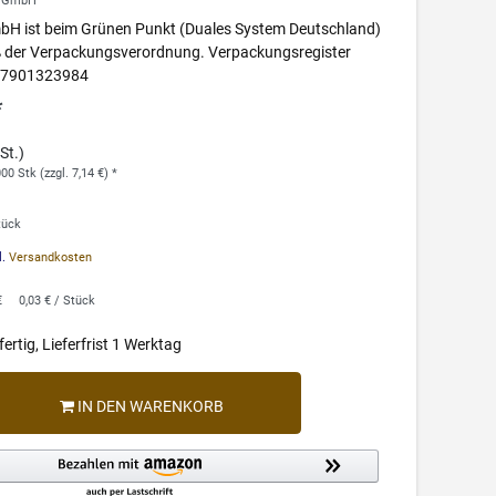
r GmbH
mbH ist beim Grünen Punkt (Duales System Deutschland)
äß der Verpackungsverordnung. Verpackungsregister
277901323984
*
St.)
0 Stk (zzgl. 7,14 €) *
tück
l.
Versandkosten
€
0,03 € / Stück
ertig, Lieferfrist 1 Werktag
IN DEN WARENKORB