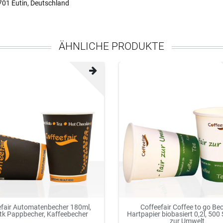
701 Eutin, Deutschland
ÄHNLICHE PRODUKTE
efair Automatenbecher 180ml,
Coffeefair Coffee to go Be
tk Pappbecher, Kaffeebecher
Hartpapier biobasiert 0,2l, 500 S
zur Umwelt