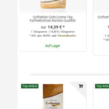
Coffeefair Cafe Creme 1kg
Coffeef
Kaffeebohnen Barista Qualität
14,39 € *
1
Kilogramm
| 14,39 € / Kilogramm
*
inkl. ges. MwSt.
zzgl.
Versandkosten
1
K
*
ink
Auf Lager
Top-Artikel
Top-Artik