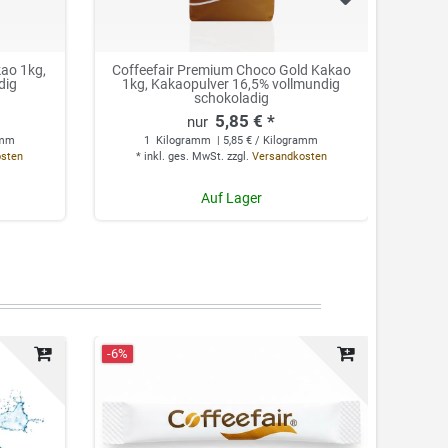
ao 1kg,
Coffeefair Premium Choco Gold Kakao
Cof
dig
1kg, Kakaopulver 16,5% vollmundig
Roug
schokoladig
5,85 € *
amm
1
Kilogramm
| 5,85 € / Kilogramm
0.
osten
*
inkl. ges. MwSt.
zzgl.
Versandkosten
*
Auf Lager
-6%
Neuhei