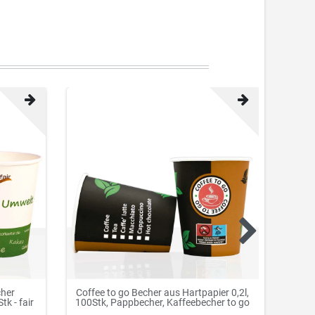
cher
Coffee to go Becher aus Hartpapier 0,2l,
Coffe
tk - fair
100Stk, Pappbecher, Kaffeebecher to go
1000