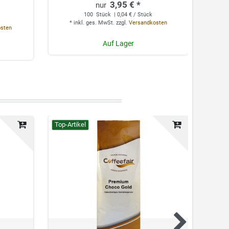
3,95 € *
100
Stück
| 0,04 € / Stück
*
inkl. ges. MwSt.
zzgl.
Versandkosten
osten
*
Auf Lager
Top-Artikel
Top-Ar