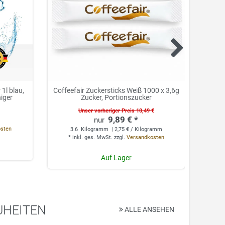
1l blau,
Coffeefair Zuckersticks Weiß 1000 x 3,6g
Cof
niger
Zucker, Portionszucker
Unser vorheriger Preis 10,49 €
9,89 € *
0.
osten
3.6
Kilogramm
| 2,75 € / Kilogramm
*
*
inkl. ges. MwSt.
zzgl.
Versandkosten
Auf Lager
UHEITEN
ALLE ANSEHEN