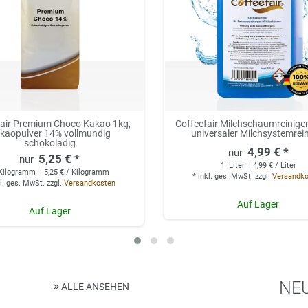
fair Premium Choco Kakao 1kg,
Coffeefair Milchschaumreiniger 
kaopulver 14% vollmundig
universaler Milchsystemrei
schokoladig
4,99 € *
5,25 € *
1
Liter
| 4,99 € / Liter
Kilogramm
| 5,25 € / Kilogramm
*
inkl. ges. MwSt.
zzgl.
Versandk
l. ges. MwSt.
zzgl.
Versandkosten
Auf Lager
Auf Lager
NE
ALLE ANSEHEN