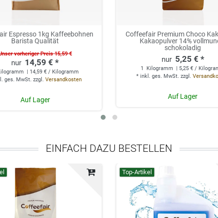
air Espresso 1kg Kaffeebohnen
Coffeefair Premium Choco Kak
Barista Qualität
Kakaopulver 14% vollmun
schokoladig
Unser vorheriger Preis 15,59 €
5,25 € *
14,59 € *
1
Kilogramm
| 5,25 € / Kilogr
ilogramm
| 14,59 € / Kilogramm
*
inkl. ges. MwSt.
zzgl.
Versandk
l. ges. MwSt.
zzgl.
Versandkosten
Auf Lager
Auf Lager
EINFACH DAZU BESTELLEN
el
Top-Artikel