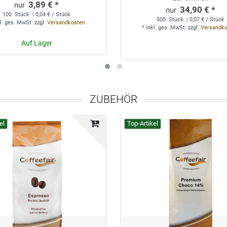
3,89 € *
34,90 € *
100
Stück
| 0,04 € / Stück
500
Stück
| 0,07 € / Stück
l. ges. MwSt.
zzgl.
Versandkosten
*
inkl. ges. MwSt.
zzgl.
Versandk
Auf Lager
ZUBEHÖR
el
Top-Artikel