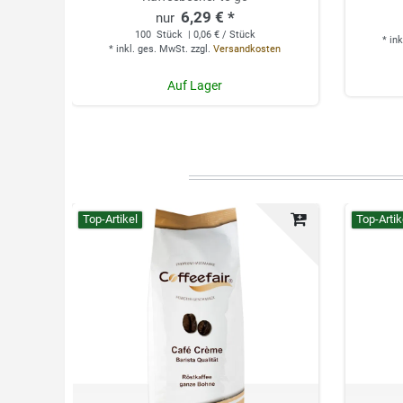
6,29 € *
100
Stück
| 0,06 € / Stück
*
ink
*
inkl. ges. MwSt.
zzgl.
Versandkosten
Auf Lager
Top-Artikel
Top-Artik