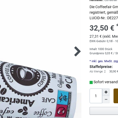
Hersteller:
Coffeefai
Die Coffeefair G
registriert, gem
LUCID-Nr.: DE2
32,50 €
27,31 € (exkl. Mw
EWK-Gebühr 0,18l - 100
Inhalt
1000
Stück
Grundpreis
0,03 € / S
* inkl. ges. MwSt. zzg
Staffelpreise:
Ab Menge: 2
30,90 
Sofort versandf