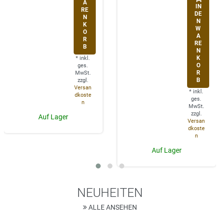
A
IN
RE
DE
N
N
K
W
O
A
R
RE
B
N
K
*
inkl.
O
ges.
R
MwSt.
B
zzgl.
Versan
*
inkl.
dkoste
ges.
n
MwSt.
zzgl.
Auf Lager
Versan
dkoste
n
Auf Lager
NEUHEITEN
ALLE ANSEHEN