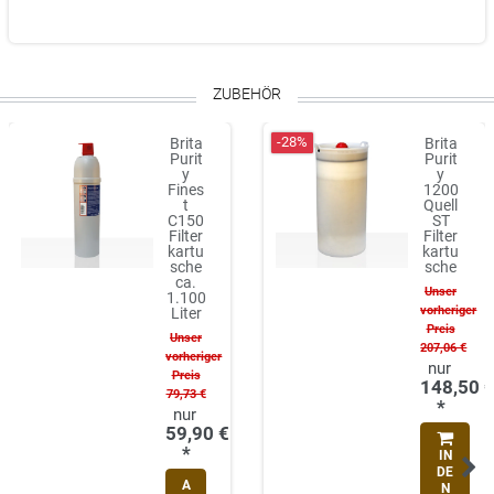
ZUBEHÖR
-28%
Brita
Brita
Purit
Purit
y
y
Fines
1200
t
Quell
C150
ST
Filter
Filter
kartu
kartu
sche
sche
ca.
Unser
1.100
vorheriger
Liter
Preis
Unser
207,06 €
vorheriger
Preis
148,50 
79,73 €
*
59,90 €
*
IN
DE
A
N