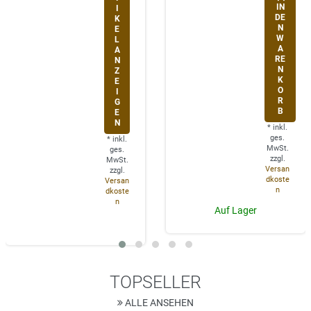
IN
I
DE
K
N
E
W
L
A
A
RE
N
N
Z
K
E
O
I
R
G
B
E
N
*
inkl.
ges.
*
inkl.
MwSt.
ges.
zzgl.
MwSt.
Versan
zzgl.
dkoste
Versan
n
dkoste
n
Auf Lager
TOPSELLER
ALLE ANSEHEN