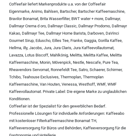
Coffeefair liefert Markenprodukte u.a. von der
Coffeefair
Eigenmarke
,
Animo
,
Bahlsen
,
Bartscher
,
Bartscher Kaffeemaschine
,
Bravilor Bonamat
,
Brita Wasserfilter
,
BWT water + more
,
Dallmayr
,
Dallmayr Crema d oro
,
Dallmayr Classic
,
Dallmayr Prodomo
,
Dallmayr
Kakao
,
Dallmayr Tee
,
Dallmayr Home Barista
,
Darboven
,
DaVinci
Gourmet Sirup
,
Eduscho
,
Eilles Tee
,
Franke
,
Gaggia
,
Gorilla Kaffee
,
Hellma
,
illy
,
Jacobs
,
Jura
,
Jura Claris
,
Jura Kaffeevollautomat
,
Lavazza
,
Lotus Biscoff
,
Mahlkönig
,
Melitta
,
Melitta Kaffee
,
Melitta
Kaffeemaschine
,
Monin
,
Mövenpick
,
Nestle
,
Nescafe
,
Pure Tea
,
Rheavendors Servomat
,
Ronnefeldt Tee
,
Satro
,
Schaerer
,
Schirmer
,
Tchibo
,
Teahouse Exclusives
,
Thermoplan
,
Thermoplan
Kaffeemaschine
,
Van Houten
,
Venessa
,
Westhoff
,
WMF
,
WMF
Kaffeevollautomat
.
Private Label:
Die eigene Marke zu unglaublichen
Konditionen.
Coffeefair ist der Spezialist für den gewerblichen Bedarf.
Professionelle Lösungen für individuelle Anforderungen:
Kaffeeabo
mit kostenloser Filterkaffeemaschine Bonamat TH
,
Kaffeeversorgung für Büros und Behörden
,
Kaffeeversorgung für die
Gastronomie und Hotellerie
.