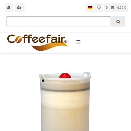
0
0,00 €
☰