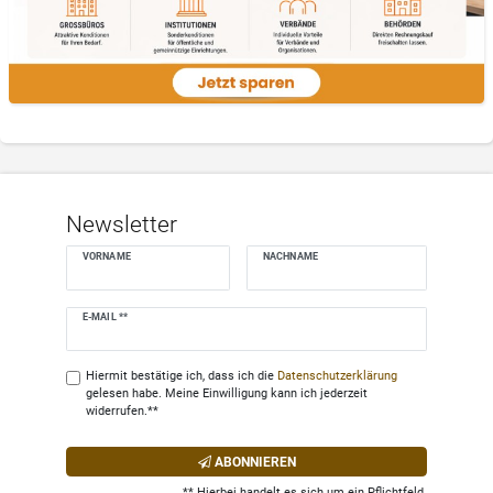
Newsletter
VORNAME
NACHNAME
Newsletter
E-MAIL **
Honig
Hiermit bestätige ich, dass ich die
Daten­schutz­erklärung
gelesen habe. Meine Einwilligung kann ich jederzeit
widerrufen.**
ABONNIEREN
** Hierbei handelt es sich um ein Pflichtfeld.