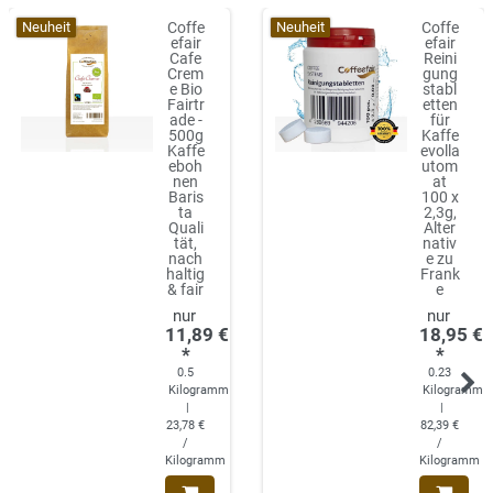
Neuheit
Neuheit
Coffe
Coffe
efair
efair
Cafe
Reini
Crem
gung
e Bio
stabl
Fairtr
etten
ade -
für
500g
Kaffe
Kaffe
evolla
eboh
utom
nen
at
Baris
100 x
ta
2,3g,
Quali
Alter
tät,
nativ
nach
e zu
haltig
Frank
& fair
e
11,89 €
18,95 €
*
*
0.5
0.23
Kilogramm
Kilogramm
|
|
23,78 €
82,39 €
/
/
Kilogramm
Kilogramm