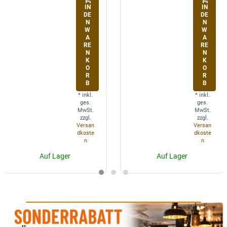
IN
IN
DE
DE
N
N
W
W
A
A
RE
RE
N
N
K
K
O
O
R
R
B
B
*
inkl.
*
inkl.
ges.
ges.
MwSt.
MwSt.
zzgl.
zzgl.
Versan
Versan
dkoste
dkoste
n
n
Auf Lager
Auf Lager