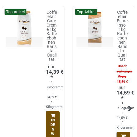
Top-Artikel
Top-Artikel
Coffe
Coffe
efair
efair
Cafe
Espre
Crem
sso
e 1kg
1kg
Kaffe
Kaffe
eboh
eboh
nen
nen
Baris
Baris
ta
ta
Quali
Quali
tät
tät
Unser
14,39 €
vorheriger
*
Preis
15,59 €
1
Kilogramm
14,59 €
|
14,39 €
*
/
1
Kilogramm
Kilogramm
|
14,59 €
IN
/
DE
Kilogramm
N
W