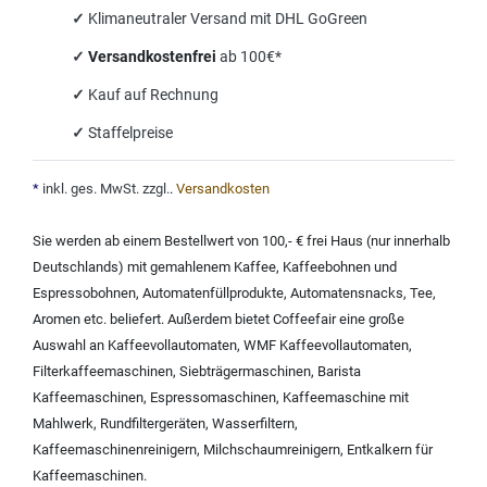
✓
Klimaneutraler Versand mit DHL GoGreen
✓
Versandkostenfrei
ab 100€*
✓
Kauf auf Rechnung
✓
Staffelpreise
*
inkl. ges. MwSt. zzgl.
.
Versandkosten
Sie werden ab einem Bestellwert von 100,- € frei Haus (nur innerhalb
Deutschlands) mit
gemahlenem Kaffee
,
Kaffeebohnen und
Espressobohnen
,
Automatenfüllprodukte
,
Automatensnacks
,
Tee
,
Aromen
etc. beliefert. Außerdem bietet Coffeefair eine große
Auswahl an
Kaffeevollautomaten
,
WMF Kaffeevollautomaten
,
Filterkaffeemaschinen
,
Siebträgermaschinen
,
Barista
Kaffeemaschinen
,
Espressomaschinen
,
Kaffeemaschine mit
Mahlwerk
,
Rundfiltergeräten
,
Wasserfiltern
,
Kaffeemaschinenreinigern
,
Milchschaumreinigern
,
Entkalkern für
Kaffeemaschinen
.