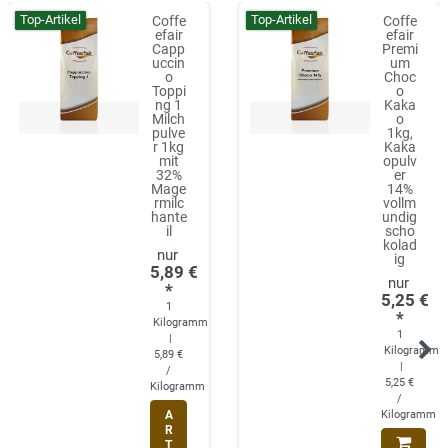
Top-Artikel
Top-Artikel
Coffe
Coffe
efair
efair
Capp
Premi
uccin
um
o
Choc
Toppi
o
ng 1
Kaka
Milch
o
pulve
1kg,
r 1kg
Kaka
mit
opulv
32%
er
Mage
14%
rmilc
vollm
hante
undig
il
scho
kolad
ig
5,89 €
*
5,25 €
1
*
Kilogramm
1
|
Kilogramm
5,89 €
|
/
5,25 €
Kilogramm
/
A
Kilogramm
R
T