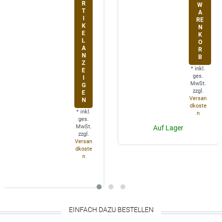
R
W
T
A
I
RE
K
N
E
K
L
O
A
R
N
B
Z
*
inkl.
E
ges.
I
MwSt.
G
zzgl.
E
Versan
N
dkoste
*
inkl.
n
ges.
MwSt.
Auf Lager
zzgl.
Versan
dkoste
n
EINFACH DAZU BESTELLEN