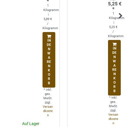
*
5,25 €
1
*
Kilogramm
1
|
Kilogramm
5,89 €
|
/
5,25 €
Kilogramm
/
Kilogramm
IN
DE
IN
N
DE
W
N
A
W
RE
A
N
RE
K
N
O
K
R
O
B
R
*
inkl.
B
ges.
*
inkl.
MwSt.
ges.
zzgl.
MwSt.
Versan
zzgl.
dkoste
Versan
n
dkoste
n
Auf Lager