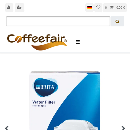
0
0,00 €
☰