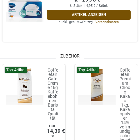
6
Stück
| 4,95 € / Stück
ARTIKEL ANZEIGEN
*
inkl. ges. MwSt.
zzgl.
Versandkosten
ZUBEHÖR
Top-Artikel
Top-Artikel
Coffe
Coffe
efair
efair
Cafe
Premi
Crem
um
e 1kg
Choc
Kaffe
o
eboh
Kaka
nen
o
Baris
1kg,
ta
Kaka
Quali
opulv
tät
er
14%
vollm
14,39 €
undig
scho
*
kolad