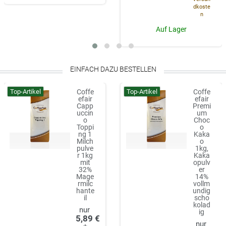
dkoste
n
Auf Lager
EINFACH DAZU BESTELLEN
Top-Artikel
Top-Artikel
Coffe
Coffe
efair
efair
Capp
Premi
uccin
um
o
Choc
Toppi
o
ng 1
Kaka
Milch
o
pulve
1kg,
r 1kg
Kaka
mit
opulv
32%
er
Mage
14%
rmilc
vollm
hante
undig
il
scho
kolad
ig
5,89 €