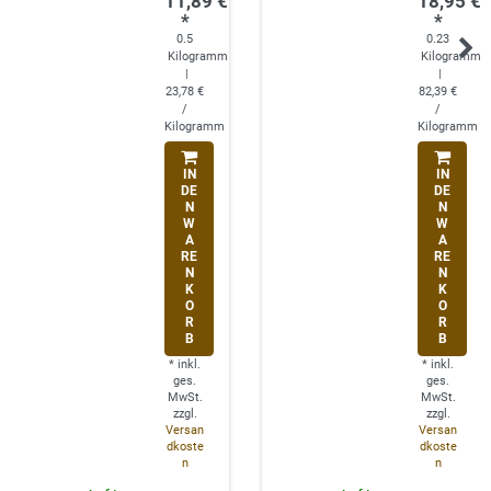
11,89 €
18,95 €
*
*
0.5
0.23
Kilogramm
Kilogramm
|
|
23,78 €
82,39 €
/
/
Kilogramm
Kilogramm
IN
IN
DE
DE
N
N
W
W
A
A
RE
RE
N
N
K
K
O
O
R
R
B
B
*
inkl.
*
inkl.
ges.
ges.
MwSt.
MwSt.
zzgl.
zzgl.
Versan
Versan
dkoste
dkoste
n
n