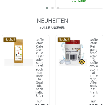
Auf Lager
NEUHEITEN
ALLE ANSEHEN
Neuheit
Neuheit
Coffe
Coffe
efair
efair
Cafe
Reini
Crem
gung
e Bio
stabl
Fairtr
etten
ade -
für
500g
Kaffe
Kaffe
evolla
eboh
utom
nen
at
Baris
100 x
ta
2,3g,
Quali
Alter
tät,
nativ
nach
e zu
haltig
Frank
& fair
e