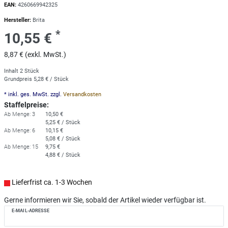
EAN:
4260669942325
Hersteller:
Brita
*
10,55 €
8,87 € (exkl. MwSt.)
Inhalt
2
Stück
Grundpreis
5,28 € / Stück
* inkl. ges. MwSt. zzgl.
Versandkosten
Staffelpreise:
Ab Menge: 3
10,50 €
5,25 € / Stück
Ab Menge: 6
10,15 €
5,08 € / Stück
Ab Menge: 15
9,75 €
4,88 € / Stück
Lieferfrist ca. 1-3 Wochen
Gerne informieren wir Sie, sobald der Artikel wieder verfügbar ist.
E-MAIL-ADRESSE