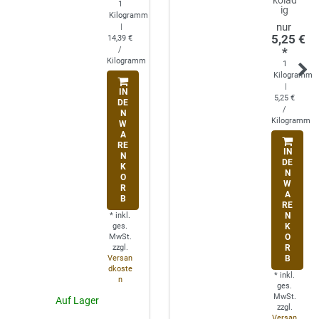
1
ig
Kilogramm
|
5,25 €
14,39 €
/
*
Kilogramm
1
Kilogramm
|
IN
5,25 €
DE
/
N
Kilogramm
W
A
RE
IN
N
DE
K
N
O
W
R
A
B
RE
*
inkl.
N
ges.
K
MwSt.
O
zzgl.
R
Versan
B
dkoste
*
inkl.
n
ges.
MwSt.
Auf Lager
zzgl.
Versan