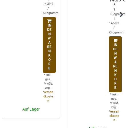
14,39 €
*
/
1
Kilogramm
Kilogramm
|
14,59 €
IN
/
DE
Kilogramm
N
W
A
IN
RE
DE
N
N
K
W
O
A
R
RE
B
N
K
*
inkl.
O
ges.
R
MwSt.
B
zzgl.
Versan
*
inkl.
dkoste
ges.
n
MwSt.
zzgl.
Auf Lager
Versan
dkoste
n