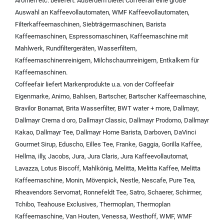
Aromen
etc. beliefert. Außerdem bietet Coffeefair eine große
Auswahl an
Kaffeevollautomaten
,
WMF Kaffeevollautomaten
,
Filterkaffeemaschinen
,
Siebträgermaschinen
,
Barista
Kaffeemaschinen
,
Espressomaschinen
,
Kaffeemaschine mit
Mahlwerk
,
Rundfiltergeräten
,
Wasserfiltern
,
Kaffeemaschinenreinigern
,
Milchschaumreinigern
,
Entkalkern für
Kaffeemaschinen
.
Coffeefair liefert Markenprodukte u.a. von der
Coffeefair
Eigenmarke
,
Animo
,
Bahlsen
,
Bartscher
,
Bartscher Kaffeemaschine
,
Bravilor Bonamat
,
Brita Wasserfilter
,
BWT water + more
,
Dallmayr
,
Dallmayr Crema d oro
,
Dallmayr Classic
,
Dallmayr Prodomo
,
Dallmayr
Kakao
,
Dallmayr Tee
,
Dallmayr Home Barista
,
Darboven
,
DaVinci
Gourmet Sirup
,
Eduscho
,
Eilles Tee
,
Franke
,
Gaggia
,
Gorilla Kaffee
,
Hellma
,
illy
,
Jacobs
,
Jura
,
Jura Claris
,
Jura Kaffeevollautomat
,
Lavazza
,
Lotus Biscoff
,
Mahlkönig
,
Melitta
,
Melitta Kaffee
,
Melitta
Kaffeemaschine
,
Monin
,
Mövenpick
,
Nestle
,
Nescafe
,
Pure Tea
,
Rheavendors Servomat
,
Ronnefeldt Tee
,
Satro
,
Schaerer
,
Schirmer
,
Tchibo
,
Teahouse Exclusives
,
Thermoplan
,
Thermoplan
Kaffeemaschine
,
Van Houten
,
Venessa
,
Westhoff
,
WMF
,
WMF