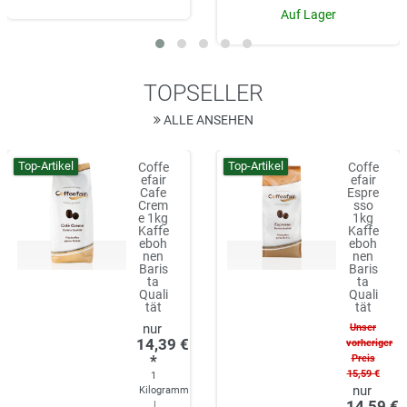
Auf Lager
TOPSELLER
ALLE ANSEHEN
Top-Artikel
Top-Artikel
Coffe
Coffe
efair
efair
Cafe
Espre
Crem
sso
e 1kg
1kg
Kaffe
Kaffe
eboh
eboh
nen
nen
Baris
Baris
ta
ta
Quali
Quali
tät
tät
Unser
14,39 €
vorheriger
*
Preis
15,59 €
1
Kilogramm
14,59 €
|