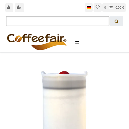
0
0,00 €
☰