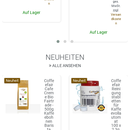
ges.
n
MwSt.
zzgl.
Auf Lager
Versan
dkoste
n
Auf Lager
NEUHEITEN
ALLE ANSEHEN
Neuheit
Neuheit
Coffe
Coffe
efair
efair
Cafe
Reini
Crem
gung
e Bio
stabl
Fairtr
etten
ade -
für
500g
Kaffe
Kaffe
evolla
eboh
utom
nen
at
Baris
100 x
ta
2,3g,