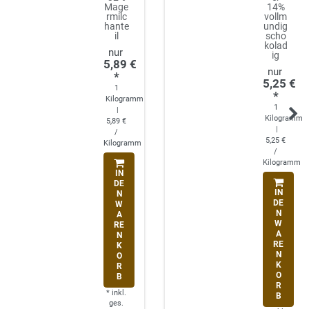
Mage
14%
rmilc
vollm
hante
undig
il
scho
kolad
ig
5,89 €
*
5,25 €
1
*
Kilogramm
1
|
Kilogramm
5,89 €
|
/
5,25 €
Kilogramm
/
Kilogramm
IN
DE
IN
N
DE
W
N
A
W
RE
A
N
RE
K
N
O
K
R
O
B
R
*
inkl.
B
ges.