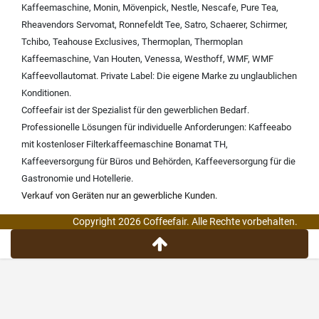
Kaffeemaschine
,
Monin
,
Mövenpick
,
Nestle
,
Nescafe
,
Pure Tea
,
Rheavendors Servomat
,
Ronnefeldt Tee
,
Satro
,
Schaerer
,
Schirmer
,
Tchibo
,
Teahouse Exclusives
,
Thermoplan
,
Thermoplan
Kaffeemaschine
,
Van Houten
,
Venessa
,
Westhoff
,
WMF
,
WMF
Kaffeevollautomat
.
Private Label:
Die eigene Marke zu unglaublichen
Konditionen.
Coffeefair ist der Spezialist für den gewerblichen Bedarf.
Professionelle Lösungen für individuelle Anforderungen:
Kaffeeabo
mit kostenloser Filterkaffeemaschine Bonamat TH
,
Kaffeeversorgung für Büros und Behörden
,
Kaffeeversorgung für die
Gastronomie und Hotellerie
.
Verkauf von Geräten nur an gewerbliche Kunden.
Copyright 2026 Coffeefair. Alle Rechte vorbehalten.