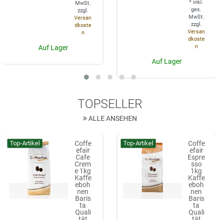
*
inkl.
MwSt.
ges.
zzgl.
MwSt.
Versan
zzgl.
dkoste
Versan
n
dkoste
n
Auf Lager
Auf Lager
TOPSELLER
ALLE ANSEHEN
Top-Artikel
Top-Artikel
Coffe
Coffe
efair
efair
Cafe
Espre
Crem
sso
e 1kg
1kg
Kaffe
Kaffe
eboh
eboh
nen
nen
Baris
Baris
ta
ta
Quali
Quali
tät
tät