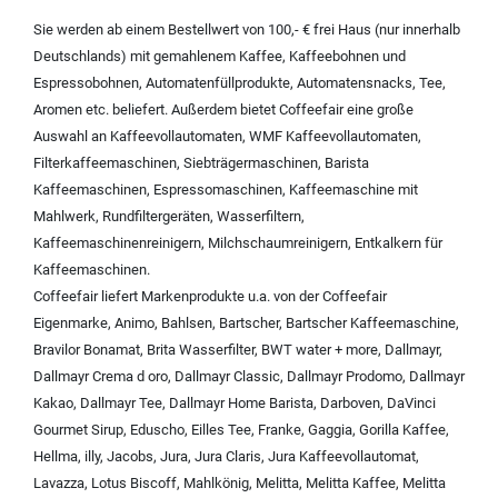
Sie werden ab einem Bestellwert von 100,- € frei Haus (nur innerhalb
Deutschlands) mit
gemahlenem Kaffee
,
Kaffeebohnen und
Espressobohnen
,
Automatenfüllprodukte
,
Automatensnacks
,
Tee
,
Aromen
etc. beliefert. Außerdem bietet Coffeefair eine große
Auswahl an
Kaffeevollautomaten
,
WMF Kaffeevollautomaten
,
Filterkaffeemaschinen
,
Siebträgermaschinen
,
Barista
Kaffeemaschinen
,
Espressomaschinen
,
Kaffeemaschine mit
Mahlwerk
,
Rundfiltergeräten
,
Wasserfiltern
,
Kaffeemaschinenreinigern
,
Milchschaumreinigern
,
Entkalkern für
Kaffeemaschinen
.
Coffeefair liefert Markenprodukte u.a. von der
Coffeefair
Eigenmarke
,
Animo
,
Bahlsen
,
Bartscher
,
Bartscher Kaffeemaschine
,
Bravilor Bonamat
,
Brita Wasserfilter
,
BWT water + more
,
Dallmayr
,
Dallmayr Crema d oro
,
Dallmayr Classic
,
Dallmayr Prodomo
,
Dallmayr
Kakao
,
Dallmayr Tee
,
Dallmayr Home Barista
,
Darboven
,
DaVinci
Gourmet Sirup
,
Eduscho
,
Eilles Tee
,
Franke
,
Gaggia
,
Gorilla Kaffee
,
Hellma
,
illy
,
Jacobs
,
Jura
,
Jura Claris
,
Jura Kaffeevollautomat
,
Lavazza
,
Lotus Biscoff
,
Mahlkönig
,
Melitta
,
Melitta Kaffee
,
Melitta