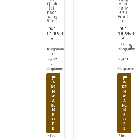
Quali
Alter
tät,
nativ
nach
e zu
haltig
Frank
& fair
e
11,89 €
18,95 €
*
*
0.5
0.23
Kilogramm
Kilogramm
|
|
23,78 €
82,39 €
/
/
Kilogramm
Kilogramm
IN
IN
DE
DE
N
N
W
W
A
A
RE
RE
N
N
K
K
O
O
R
R
B
B
*
inkl.
*
inkl.