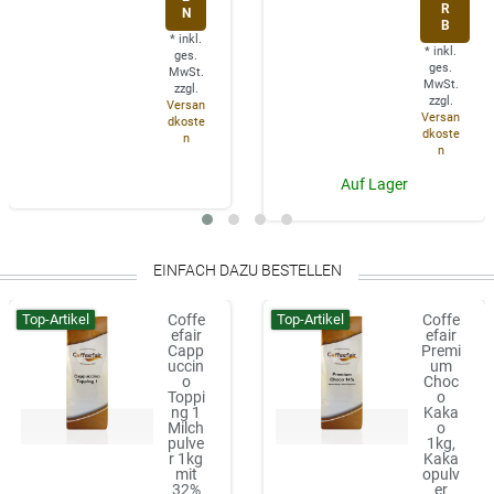
R
N
B
*
inkl.
*
inkl.
ges.
ges.
MwSt.
MwSt.
zzgl.
zzgl.
Versan
Versan
dkoste
dkoste
n
n
Auf Lager
EINFACH DAZU BESTELLEN
Top-Artikel
Top-Artikel
Coffe
Coffe
efair
efair
Capp
Premi
uccin
um
o
Choc
Toppi
o
ng 1
Kaka
Milch
o
pulve
1kg,
r 1kg
Kaka
mit
opulv
32%
er