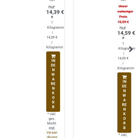
Unser
14,39 €
vorheriger
*
Preis
15,59 €
1
Kilogramm
14,59 €
|
14,39 €
*
/
1
Kilogramm
Kilogramm
|
14,59 €
IN
/
DE
Kilogramm
N
W
A
IN
RE
DE
N
N
K
W
O
A
R
RE
B
N
K
*
inkl.
O
ges.
R
MwSt.
B
zzgl.
Versan
*
inkl.
dkoste