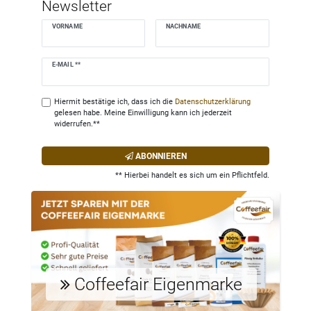
Newsletter
VORNAME
NACHNAME
Newsletter
E-MAIL **
Honig
Hiermit bestätige ich, dass ich die
Daten­schutz­erklärung
gelesen habe. Meine Einwilligung kann ich jederzeit
widerrufen.**
ABONNIEREN
** Hierbei handelt es sich um ein Pflichtfeld.
Coffeefair Eigenmarke