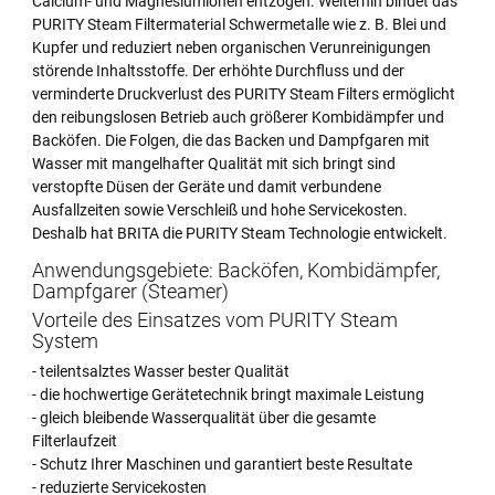
Calcium- und Magnesiumionen entzogen. Weiterhin bindet das
PURITY Steam Filtermaterial Schwermetalle wie z. B. Blei und
Kupfer und reduziert neben organischen Verunreinigungen
störende Inhaltsstoffe. Der erhöhte Durchfluss und der
verminderte Druckverlust des PURITY Steam Filters ermöglicht
den reibungslosen Betrieb auch größerer Kombidämpfer und
Backöfen. Die Folgen, die das Backen und Dampfgaren mit
Wasser mit mangelhafter Qualität mit sich bringt sind
verstopfte Düsen der Geräte und damit verbundene
Ausfallzeiten sowie Verschleiß und hohe Servicekosten.
Deshalb hat BRITA die PURITY Steam Technologie entwickelt.
Anwendungsgebiete: Backöfen, Kombidämpfer,
Dampfgarer (Steamer)
Vorteile des Einsatzes vom PURITY Steam
System
- teilentsalztes Wasser bester Qualität
- die hochwertige Gerätetechnik bringt maximale Leistung
- gleich bleibende Wasserqualität über die gesamte
Filterlaufzeit
- Schutz Ihrer Maschinen und garantiert beste Resultate
- reduzierte Servicekosten