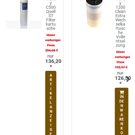
y
y
C500
1200
Quell
Clean
ST
Extra
Filter
Wech
kartu
selka
sche
rtusc
he
Unser
Volle
vorheriger
ntsal
zung
Preis
204,68 €
Unser
vorheriger
136,20 €
Preis
*
193,97 €
A
126,50 
R
*
T
I
K
IN
E
DE
L
N
A
W
N
A
Z
RE
E
N
I
K
G
O
E