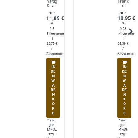
haltig
Frank
& fair
e
11,89 €
18,95 €
*
*
0.5
0.23
Kilogramm
Kilogramm
|
|
23,78 €
82,39 €
/
/
Kilogramm
Kilogramm
IN
IN
DE
DE
N
N
W
W
A
A
RE
RE
N
N
K
K
O
O
R
R
B
B
*
inkl.
*
inkl.
ges.
ges.
MwSt.
MwSt.
zzgl.
zzgl.