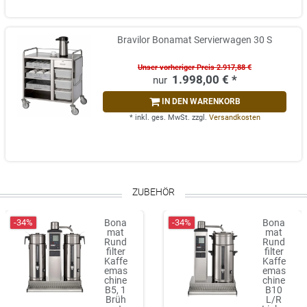
Bravilor Bonamat Servierwagen 30 S
Unser vorheriger Preis 2.917,88 €
1.998,00 € *
IN DEN WARENKORB
*
inkl. ges. MwSt.
zzgl.
Versandkosten
ZUBEHÖR
-34%
-34%
Bona
Bona
mat
mat
Rund
Rund
filter
filter
Kaffe
Kaffe
emas
emas
chine
chine
B5, 1
B10
Brüh
L/R