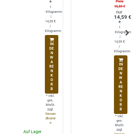
*
Preis
15,59 €
1
Kilogramm
14,59 €
|
14,39 €
*
/
1
Kilogramm
Kilogramm
|
14,59 €
IN
/
DE
Kilogramm
N
W
A
IN
RE
DE
N
N
K
W
O
A
R
RE
B
N
K
*
inkl.
O
ges.
R
MwSt.
B
zzgl.
Versan
*
inkl.
dkoste
ges.
n
MwSt.
zzgl.
Auf Lager