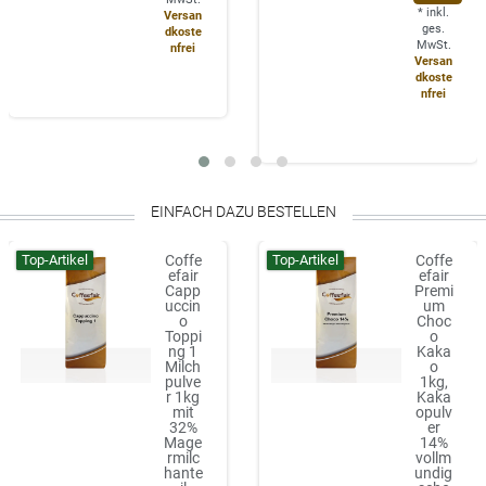
*
inkl.
Versan
ges.
dkoste
MwSt.
nfrei
Versan
dkoste
nfrei
EINFACH DAZU BESTELLEN
Top-Artikel
Top-Artikel
Coffe
Coffe
efair
efair
Capp
Premi
uccin
um
o
Choc
Toppi
o
ng 1
Kaka
Milch
o
pulve
1kg,
r 1kg
Kaka
mit
opulv
32%
er
Mage
14%
rmilc
vollm
hante
undig