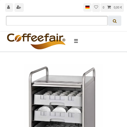
0
0,00 €
☰