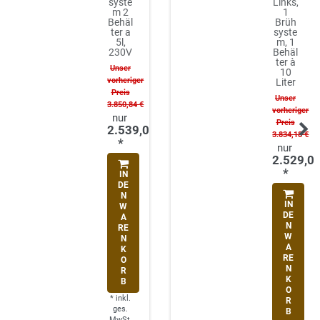
syste
Links,
m 2
1
Behäl
Brüh
ter a
syste
5l,
m, 1
230V
Behäl
ter à
Unser
10
vorheriger
Liter
Preis
Unser
3.850,84 €
vorheriger
Preis
2.539,00 €
3.834,18 €
*
2.529,00
*
IN
DE
N
IN
W
DE
A
N
RE
W
N
A
K
RE
O
N
R
K
B
O
*
inkl.
R
ges.
B
MwSt.