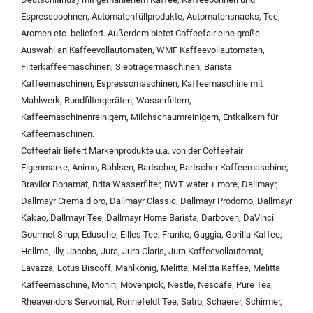
Espressobohnen
,
Automatenfüllprodukte
,
Automatensnacks
,
Tee
,
Aromen
etc. beliefert. Außerdem bietet Coffeefair eine große
Auswahl an
Kaffeevollautomaten
,
WMF Kaffeevollautomaten
,
Filterkaffeemaschinen
,
Siebträgermaschinen
,
Barista
Kaffeemaschinen
,
Espressomaschinen
,
Kaffeemaschine mit
Mahlwerk
,
Rundfiltergeräten
,
Wasserfiltern
,
Kaffeemaschinenreinigern
,
Milchschaumreinigern
,
Entkalkern für
Kaffeemaschinen
.
Coffeefair liefert Markenprodukte u.a. von der
Coffeefair
Eigenmarke
,
Animo
,
Bahlsen
,
Bartscher
,
Bartscher Kaffeemaschine
,
Bravilor Bonamat
,
Brita Wasserfilter
,
BWT water + more
,
Dallmayr
,
Dallmayr Crema d oro
,
Dallmayr Classic
,
Dallmayr Prodomo
,
Dallmayr
Kakao
,
Dallmayr Tee
,
Dallmayr Home Barista
,
Darboven
,
DaVinci
Gourmet Sirup
,
Eduscho
,
Eilles Tee
,
Franke
,
Gaggia
,
Gorilla Kaffee
,
Hellma
,
illy
,
Jacobs
,
Jura
,
Jura Claris
,
Jura Kaffeevollautomat
,
Lavazza
,
Lotus Biscoff
,
Mahlkönig
,
Melitta
,
Melitta Kaffee
,
Melitta
Kaffeemaschine
,
Monin
,
Mövenpick
,
Nestle
,
Nescafe
,
Pure Tea
,
Rheavendors Servomat
,
Ronnefeldt Tee
,
Satro
,
Schaerer
,
Schirmer
,