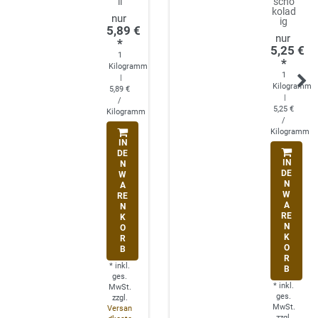
il
scho
kolad
ig
5,89 €
*
5,25 €
1
*
Kilogramm
1
|
Kilogramm
5,89 €
|
/
5,25 €
Kilogramm
/
Kilogramm
IN
DE
IN
N
DE
W
N
A
W
RE
A
N
RE
K
N
O
K
R
O
B
R
*
inkl.
B
ges.
*
inkl.
MwSt.
ges.
zzgl.
MwSt.
Versan
zzgl.