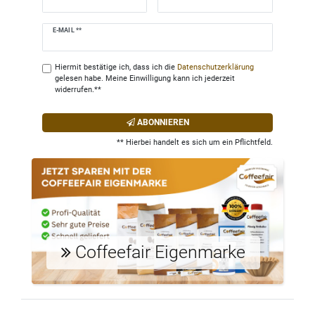
Newsletter
E-MAIL **
Honig
Hiermit bestätige ich, dass ich die
Daten­schutz­erklärung
gelesen habe. Meine Einwilligung kann ich jederzeit
widerrufen.**
ABONNIEREN
** Hierbei handelt es sich um ein Pflichtfeld.
Coffeefair Eigenmarke