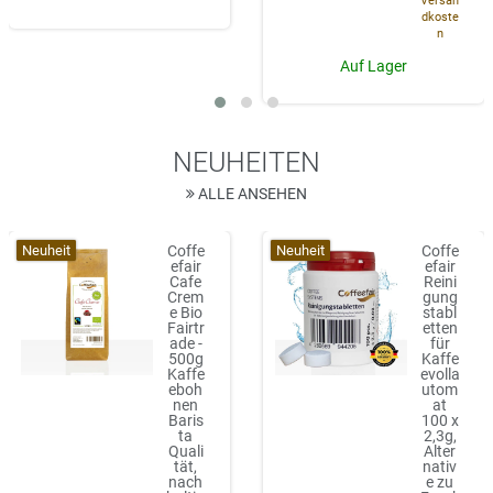
Versan
dkoste
n
Auf Lager
NEUHEITEN
ALLE ANSEHEN
Neuheit
Neuheit
Coffe
Coffe
efair
efair
Cafe
Reini
Crem
gung
e Bio
stabl
Fairtr
etten
ade -
für
500g
Kaffe
Kaffe
evolla
eboh
utom
nen
at
Baris
100 x
ta
2,3g,
Quali
Alter
tät,
nativ
nach
e zu