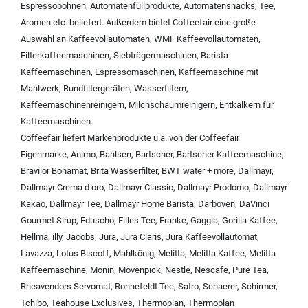
Espressobohnen
,
Automatenfüllprodukte
,
Automatensnacks
,
Tee
,
Aromen
etc. beliefert. Außerdem bietet Coffeefair eine große
Auswahl an
Kaffeevollautomaten
,
WMF Kaffeevollautomaten
,
Filterkaffeemaschinen
,
Siebträgermaschinen
,
Barista
Kaffeemaschinen
,
Espressomaschinen
,
Kaffeemaschine mit
Mahlwerk
,
Rundfiltergeräten
,
Wasserfiltern
,
Kaffeemaschinenreinigern
,
Milchschaumreinigern
,
Entkalkern für
Kaffeemaschinen
.
Coffeefair liefert Markenprodukte u.a. von der
Coffeefair
Eigenmarke
,
Animo
,
Bahlsen
,
Bartscher
,
Bartscher Kaffeemaschine
,
Bravilor Bonamat
,
Brita Wasserfilter
,
BWT water + more
,
Dallmayr
,
Dallmayr Crema d oro
,
Dallmayr Classic
,
Dallmayr Prodomo
,
Dallmayr
Kakao
,
Dallmayr Tee
,
Dallmayr Home Barista
,
Darboven
,
DaVinci
Gourmet Sirup
,
Eduscho
,
Eilles Tee
,
Franke
,
Gaggia
,
Gorilla Kaffee
,
Hellma
,
illy
,
Jacobs
,
Jura
,
Jura Claris
,
Jura Kaffeevollautomat
,
Lavazza
,
Lotus Biscoff
,
Mahlkönig
,
Melitta
,
Melitta Kaffee
,
Melitta
Kaffeemaschine
,
Monin
,
Mövenpick
,
Nestle
,
Nescafe
,
Pure Tea
,
Rheavendors Servomat
,
Ronnefeldt Tee
,
Satro
,
Schaerer
,
Schirmer
,
Tchibo
,
Teahouse Exclusives
,
Thermoplan
,
Thermoplan