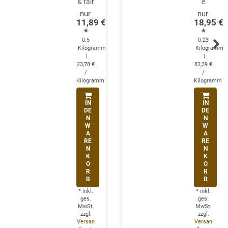
& fair
e
11,89 €
18,95 €
*
*
0.5
0.23
Kilogramm
Kilogramm
|
|
23,78 €
82,39 €
/
/
Kilogramm
Kilogramm
IN
IN
DE
DE
N
N
W
W
A
A
RE
RE
N
N
K
K
O
O
R
R
B
B
*
inkl.
*
inkl.
ges.
ges.
MwSt.
MwSt.
zzgl.
zzgl.
Versan
Versan