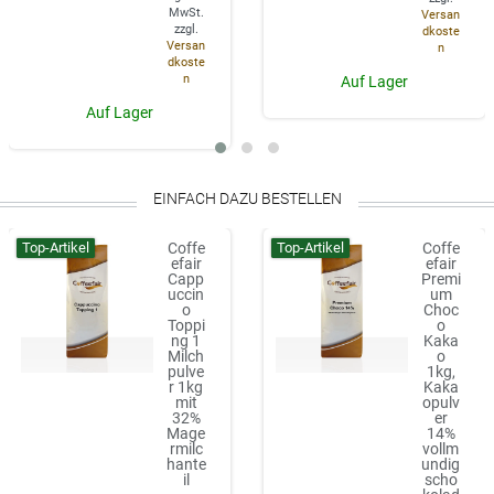
MwSt.
Versan
zzgl.
dkoste
Versan
n
dkoste
n
Auf Lager
Auf Lager
EINFACH DAZU BESTELLEN
Top-Artikel
Top-Artikel
Coffe
Coffe
efair
efair
Capp
Premi
uccin
um
o
Choc
Toppi
o
ng 1
Kaka
Milch
o
pulve
1kg,
r 1kg
Kaka
mit
opulv
32%
er
Mage
14%
rmilc
vollm
hante
undig
il
scho