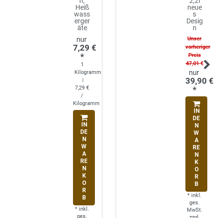
n,
2,2l
Heiß
neue
wass
s
erger
Desig
äte
n
Unser
7,29 €
vorheriger
*
Preis
47,01 €
1
Kilogramm
39,90 €
|
7,29 €
*
/
Kilogramm
IN
DE
IN
N
DE
W
N
A
W
RE
A
N
RE
K
N
O
K
R
O
B
R
*
inkl.
B
ges.
*
inkl.
MwSt.
ges.
zzgl.