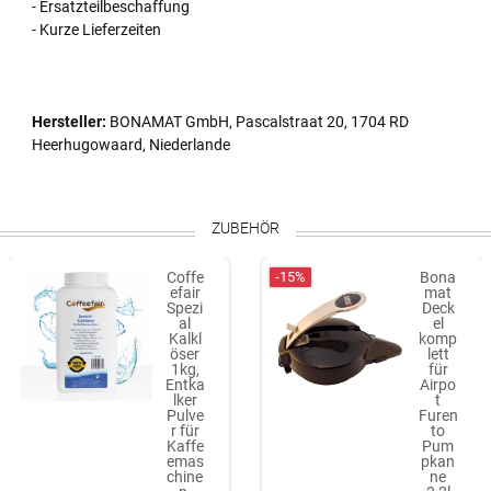
- Ersatzteilbeschaffung
- Kurze Lieferzeiten
Hersteller:
BONAMAT GmbH, Pascalstraat 20, 1704 RD
Heerhugowaard, Niederlande
ZUBEHÖR
-15%
Coffe
Bona
efair
mat
Spezi
Deck
al
el
Kalkl
komp
öser
lett
1kg,
für
Entka
Airpo
lker
t
Pulve
Furen
r für
to
Kaffe
Pum
emas
pkan
chine
ne