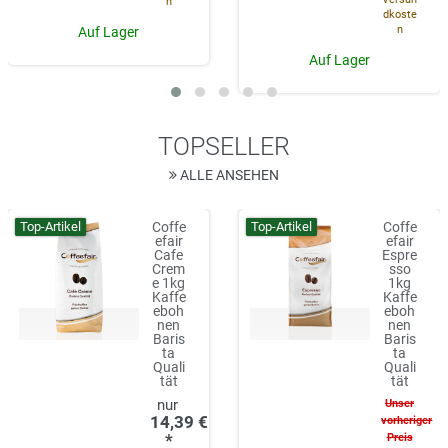
n
dkoste
n
Auf Lager
Auf Lager
TOPSELLER
ALLE ANSEHEN
Top-Artikel
Top-Artikel
Coffe
Coffe
efair
efair
Cafe
Espre
Crem
sso
e 1kg
1kg
Kaffe
Kaffe
eboh
eboh
nen
nen
Baris
Baris
ta
ta
Quali
Quali
tät
tät
Unser
14,39 €
vorheriger
*
Preis