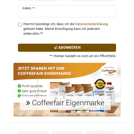
Newsletter
E-MAIL **
Honig
Hiermit bestätige ich, dass ich die
Daten­schutz­erklärung
gelesen habe. Meine Einwilligung kann ich jederzeit
widerrufen.**
ABONNIEREN
** Hierbei handelt es sich um ein Pflichtfeld.
Coffeefair Eigenmarke