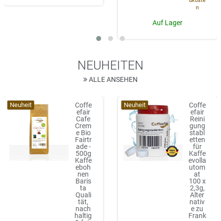
dkoste
n
Auf Lager
NEUHEITEN
ALLE ANSEHEN
Neuheit
Neuheit
Coffe
Coffe
efair
efair
Cafe
Reini
Crem
gung
e Bio
stabl
Fairtr
etten
ade -
für
500g
Kaffe
Kaffe
evolla
eboh
utom
nen
at
Baris
100 x
ta
2,3g,
Quali
Alter
tät,
nativ
nach
e zu
haltig
Frank