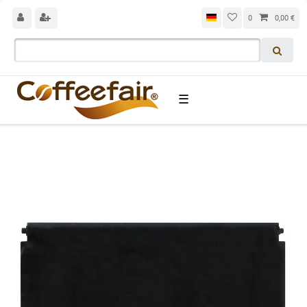
0
0,00 €
☰