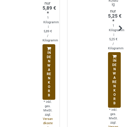
kolad
ig
5,89 €
*
5,25 €
1
*
Kilogramm
1
|
Kilogramm
5,89 €
|
/
5,25 €
Kilogramm
/
Kilogramm
IN
DE
IN
N
DE
W
N
A
W
RE
A
N
RE
K
N
O
K
R
O
B
R
*
inkl.
B
ges.
*
inkl.
MwSt.
ges.
zzgl.
MwSt.
Versan
zzgl.
dkoste
Versan