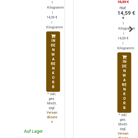
15,59 €
1
Kilogramm
14,59 €
|
14,39 €
*
/
1
Kilogramm
Kilogramm
|
14,59 €
IN
/
DE
Kilogramm
N
W
A
IN
RE
DE
N
N
K
W
O
A
R
RE
B
N
K
*
inkl.
O
ges.
R
MwSt.
B
zzgl.
Versan
*
inkl.
dkoste
ges.
n
MwSt.
zzgl.
Auf Lager
Versan