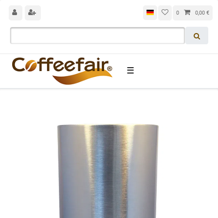
0
0,00 €
☰