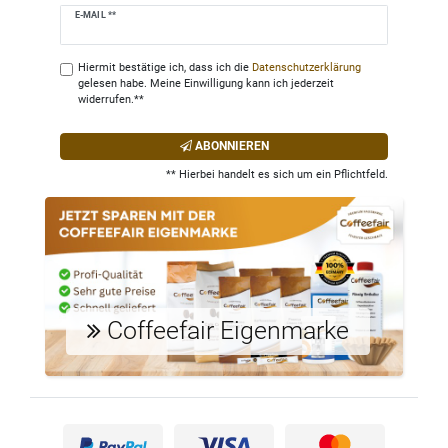
Newsletter
E-MAIL **
Honig
Hiermit bestätige ich, dass ich die
Daten­schutz­erklärung
gelesen habe. Meine Einwilligung kann ich jederzeit
widerrufen.**
ABONNIEREN
** Hierbei handelt es sich um ein Pflichtfeld.
Coffeefair Eigenmarke