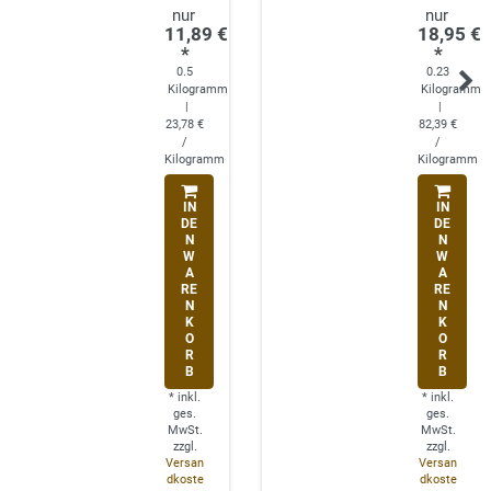
11,89 €
18,95 €
*
*
0.5
0.23
Kilogramm
Kilogramm
|
|
23,78 €
82,39 €
/
/
Kilogramm
Kilogramm
IN
IN
DE
DE
N
N
W
W
A
A
RE
RE
N
N
K
K
O
O
R
R
B
B
*
inkl.
*
inkl.
ges.
ges.
MwSt.
MwSt.
zzgl.
zzgl.
Versan
Versan
dkoste
dkoste