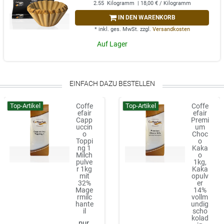
2.55
Kilogramm
| 18,00 € / Kilogramm
IN DEN WARENKORB
*
inkl. ges. MwSt.
zzgl.
Versandkosten
Auf Lager
EINFACH DAZU BESTELLEN
Top-Artikel
Top-Artikel
Coffe
Coffe
efair
efair
Capp
Premi
uccin
um
o
Choc
Toppi
o
ng 1
Kaka
Milch
o
pulve
1kg,
r 1kg
Kaka
mit
opulv
32%
er
Mage
14%
rmilc
vollm
hante
undig
il
scho
kolad