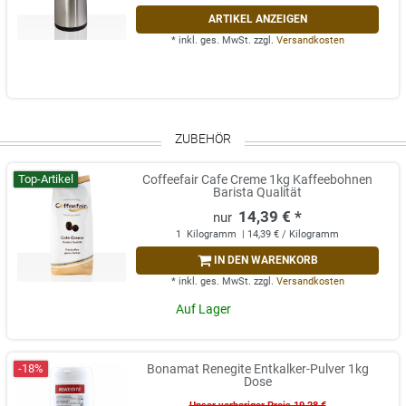
ARTIKEL ANZEIGEN
*
inkl. ges. MwSt.
zzgl.
Versandkosten
ZUBEHÖR
Top-Artikel
Coffeefair Cafe Creme 1kg Kaffeebohnen
Barista Qualität
14,39 € *
1
Kilogramm
| 14,39 € / Kilogramm
IN DEN WARENKORB
*
inkl. ges. MwSt.
zzgl.
Versandkosten
Auf Lager
-18%
Bonamat Renegite Entkalker-Pulver 1kg
Dose
Unser vorheriger Preis 19,28 €