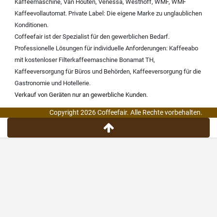
Kaffeemaschine
,
Van Houten
,
Venessa
,
Westhoff
,
WMF
,
WMF
Kaffeevollautomat
.
Private Label:
Die eigene Marke zu unglaublichen
Konditionen.
Coffeefair ist der Spezialist für den gewerblichen Bedarf.
Professionelle Lösungen für individuelle Anforderungen:
Kaffeeabo
mit kostenloser Filterkaffeemaschine Bonamat TH
,
Kaffeeversorgung für Büros und Behörden
,
Kaffeeversorgung für die
Gastronomie und Hotellerie
.
Verkauf von Geräten nur an gewerbliche Kunden.
Copyright 2026 Coffeefair. Alle Rechte vorbehalten.