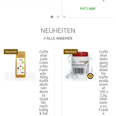
n
Auf Lager
NEUHEITEN
ALLE ANSEHEN
Neuheit
Neuheit
Coffe
Coffe
efair
efair
Cafe
Reini
Crem
gung
e Bio
stabl
Fairtr
etten
ade -
für
500g
Kaffe
Kaffe
evolla
eboh
utom
nen
at
Baris
100 x
ta
2,3g,
Quali
Alter
tät,
nativ
nach
e zu
haltig
Frank
& fair
e