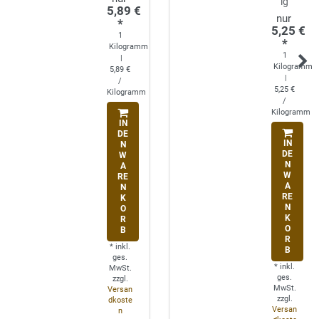
ig
5,89 €
*
5,25 €
1
*
Kilogramm
1
|
Kilogramm
5,89 €
|
/
5,25 €
Kilogramm
/
Kilogramm
IN
DE
IN
N
DE
W
N
A
W
RE
A
N
RE
K
N
O
K
R
O
B
R
*
inkl.
B
ges.
*
inkl.
MwSt.
ges.
zzgl.
MwSt.
Versan
zzgl.
dkoste
Versan
n