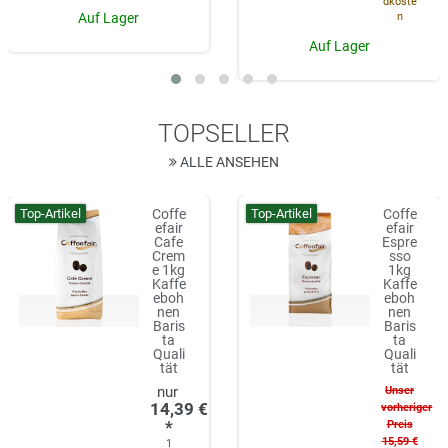
dkoste
n
Auf Lager
Auf Lager
TOPSELLER
ALLE ANSEHEN
Top-Artikel
Top-Artikel
Coffe
Coffe
efair
efair
Cafe
Espre
Crem
sso
e 1kg
1kg
Kaffe
Kaffe
eboh
eboh
nen
nen
Baris
Baris
ta
ta
Quali
Quali
tät
tät
Unser
14,39 €
vorheriger
*
Preis
15,59 €
1