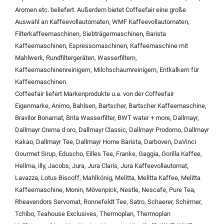
Aromen
etc. beliefert. Außerdem bietet Coffeefair eine große
Auswahl an
Kaffeevollautomaten
,
WMF Kaffeevollautomaten
,
Filterkaffeemaschinen
,
Siebträgermaschinen
,
Barista
Kaffeemaschinen
,
Espressomaschinen
,
Kaffeemaschine mit
Mahlwerk
,
Rundfiltergeräten
,
Wasserfiltern
,
Kaffeemaschinenreinigern
,
Milchschaumreinigern
,
Entkalkern für
Kaffeemaschinen
.
Coffeefair liefert Markenprodukte u.a. von der
Coffeefair
Eigenmarke
,
Animo
,
Bahlsen
,
Bartscher
,
Bartscher Kaffeemaschine
,
Bravilor Bonamat
,
Brita Wasserfilter
,
BWT water + more
,
Dallmayr
,
Dallmayr Crema d oro
,
Dallmayr Classic
,
Dallmayr Prodomo
,
Dallmayr
Kakao
,
Dallmayr Tee
,
Dallmayr Home Barista
,
Darboven
,
DaVinci
Gourmet Sirup
,
Eduscho
,
Eilles Tee
,
Franke
,
Gaggia
,
Gorilla Kaffee
,
Hellma
,
illy
,
Jacobs
,
Jura
,
Jura Claris
,
Jura Kaffeevollautomat
,
Lavazza
,
Lotus Biscoff
,
Mahlkönig
,
Melitta
,
Melitta Kaffee
,
Melitta
Kaffeemaschine
,
Monin
,
Mövenpick
,
Nestle
,
Nescafe
,
Pure Tea
,
Rheavendors Servomat
,
Ronnefeldt Tee
,
Satro
,
Schaerer
,
Schirmer
,
Tchibo
,
Teahouse Exclusives
,
Thermoplan
,
Thermoplan