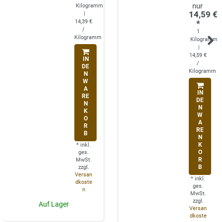
Kilogramm
14,59 €
|
14,39 €
*
/
1
Kilogramm
Kilogramm
|
14,59 €
IN
/
DE
Kilogramm
N
W
A
IN
RE
DE
N
N
K
W
O
A
R
RE
B
N
K
*
inkl.
O
ges.
R
MwSt.
B
zzgl.
Versan
*
inkl.
dkoste
ges.
n
MwSt.
zzgl.
Auf Lager
Versan
dkoste