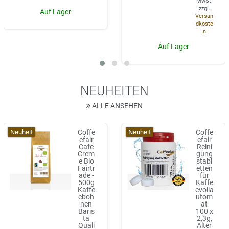
MwSt.
zzgl.
Auf Lager
Versan
dkoste
n
Auf Lager
NEUHEITEN
ALLE ANSEHEN
Neuheit
Neuheit
Coffe
Coffe
efair
efair
Cafe
Reini
Crem
gung
e Bio
stabl
Fairtr
etten
ade -
für
500g
Kaffe
Kaffe
evolla
eboh
utom
nen
at
Baris
100 x
ta
2,3g,
Quali
Alter