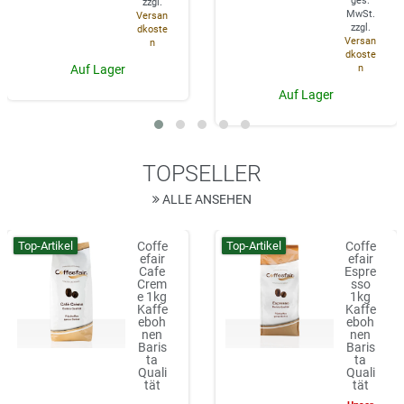
ges.
zzgl.
MwSt.
Versan
zzgl.
dkoste
Versan
n
dkoste
n
Auf Lager
Auf Lager
TOPSELLER
ALLE ANSEHEN
Top-Artikel
Top-Artikel
Coffe
Coffe
efair
efair
Cafe
Espre
Crem
sso
e 1kg
1kg
Kaffe
Kaffe
eboh
eboh
nen
nen
Baris
Baris
ta
ta
Quali
Quali
tät
tät