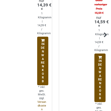
Unser
14,39 €
vorheriger
*
Preis
15,59 €
1
Kilogramm
14,59 €
|
14,39 €
*
/
1
Kilogramm
Kilogramm
|
14,59 €
IN
/
DE
Kilogramm
N
W
A
IN
RE
DE
N
N
K
W
O
A
R
RE
B
N
K
*
inkl.
O
ges.
R
MwSt.
B
zzgl.
Versan
*
inkl.
dkoste
ges.
n