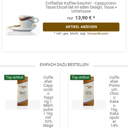
Coffeefair Kaffee-Geschirr - Cappuccino-
Tasse Einzel-Set im edlen Design, Tasse +
Untertasse
13,90 € *
ARTIKEL ANZEIGEN
*
inkl. ges. MwSt.
zzgl.
Versandkosten
EINFACH DAZU BESTELLEN
Top-Artikel
Top-Artikel
Coffe
Coffe
efair
efair
Capp
Premi
uccin
um
o
Choc
Toppi
o
ng 1
Kaka
Milch
o
pulve
1kg,
r 1kg
Kaka
mit
opulv
32%
er
Mage
14%