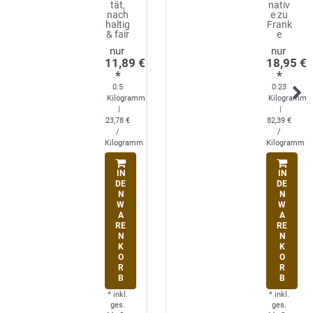
tät,
nativ
nach
e zu
haltig
Frank
& fair
e
11,89 €
18,95 €
*
*
0.5
0.23
Kilogramm
Kilogramm
|
|
23,78 €
82,39 €
/
/
Kilogramm
Kilogramm
IN
IN
DE
DE
N
N
W
W
A
A
RE
RE
N
N
K
K
O
O
R
R
B
B
*
inkl.
*
inkl.
ges.
ges.