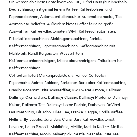
Sie werden ab einem Bestellwert von 100,- € frei Haus (nur innerhalb
Deutschlands) mit
gemahlenem Kaffee
,
Kaffeebohnen und
Espressobohnen
,
Automatenfüllprodukte
,
Automatensnacks
,
Tee
,
Aromen
etc. beliefert. Außerdem bietet Coffeefair eine große
Auswahl an
Kaffeevollautomaten
,
WMF Kaffeevollautomaten
,
Filterkaffeemaschinen
,
Siebträgermaschinen
,
Barista
Kaffeemaschinen
,
Espressomaschinen
,
Kaffeemaschine mit
Mahlwerk
,
Rundfiltergeräten
,
Wasserfiltern
,
Kaffeemaschinenreinigern
,
Milchschaumreinigern
,
Entkalkern für
Kaffeemaschinen
.
Coffeefair liefert Markenprodukte u.a. von der
Coffeefair
Eigenmarke
,
Animo
,
Bahlsen
,
Bartscher
,
Bartscher Kaffeemaschine
,
Bravilor Bonamat
,
Brita Wasserfilter
,
BWT water + more
,
Dallmayr
,
Dallmayr Crema d oro
,
Dallmayr Classic
,
Dallmayr Prodomo
,
Dallmayr
Kakao
,
Dallmayr Tee
,
Dallmayr Home Barista
,
Darboven
,
DaVinci
Gourmet Sirup
,
Eduscho
,
Eilles Tee
,
Franke
,
Gaggia
,
Gorilla Kaffee
,
Hellma
,
illy
,
Jacobs
,
Jura
,
Jura Claris
,
Jura Kaffeevollautomat
,
Lavazza
,
Lotus Biscoff
,
Mahlkönig
,
Melitta
,
Melitta Kaffee
,
Melitta
Kaffeemaschine
,
Monin
,
Mövenpick
,
Nestle
,
Nescafe
,
Pure Tea
,