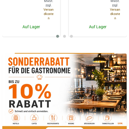
MwSt.
MwSt.
zzgl.
zzgl.
Versan
Versan
dkoste
dkoste
n
n
Auf Lager
Auf Lager