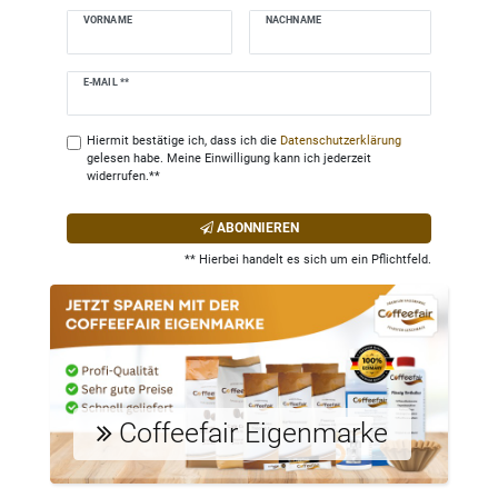
VORNAME
NACHNAME
Newsletter
E-MAIL **
Honig
Hiermit bestätige ich, dass ich die
Daten­schutz­erklärung
gelesen habe. Meine Einwilligung kann ich jederzeit
widerrufen.**
ABONNIEREN
** Hierbei handelt es sich um ein Pflichtfeld.
Coffeefair Eigenmarke