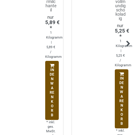
rmilc
vollm
hante
undig
il
scho
kolad
ig
5,89 €
*
5,25 €
1
*
Kilogramm
1
|
Kilogramm
5,89 €
|
/
5,25 €
Kilogramm
/
Kilogramm
IN
DE
IN
N
DE
W
N
A
W
RE
A
N
RE
K
N
O
K
R
O
B
R
*
inkl.
B
ges.
*
inkl.
MwSt.