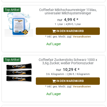
Top-Artikel
Coffeefair Milchschaumreiniger 1l blau,
universaler Milchsystemreiniger
4,99 € *
1
Liter
| 4,99 € / Liter
IN DEN WARENKORB
*
inkl. ges. MwSt.
zzgl.
Versandkosten
Auf Lager
Top-Artikel
Coffeefair Zuckersticks Schwarz 1000 x
3,6g Zucker, weißer Portionszucker
10,29 € *
3.6
Kilogramm
| 2,86 € / Kilogramm
IN DEN WARENKORB
*
inkl. ges. MwSt.
zzgl.
Versandkosten
Auf Lager