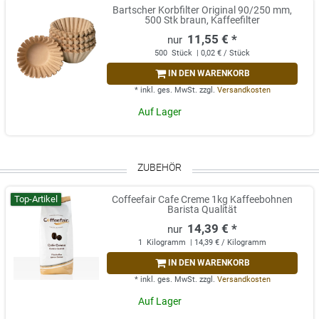
Bartscher Korbfilter Original 90/250 mm,
500 Stk braun, Kaffeefilter
11,55 € *
500
Stück
| 0,02 € / Stück
IN DEN WARENKORB
*
inkl. ges. MwSt.
zzgl.
Versandkosten
Auf Lager
ZUBEHÖR
Top-Artikel
Coffeefair Cafe Creme 1kg Kaffeebohnen
Barista Qualität
14,39 € *
1
Kilogramm
| 14,39 € / Kilogramm
IN DEN WARENKORB
*
inkl. ges. MwSt.
zzgl.
Versandkosten
Auf Lager