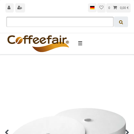
0
0,00 €
☰