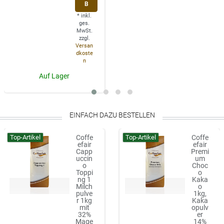
B
*
inkl.
ges.
MwSt.
zzgl.
Versan
dkoste
n
Auf Lager
EINFACH DAZU BESTELLEN
Top-Artikel
Top-Artikel
Coffe
Coffe
efair
efair
Capp
Premi
uccin
um
o
Choc
Toppi
o
ng 1
Kaka
Milch
o
pulve
1kg,
r 1kg
Kaka
mit
opulv
32%
er
Mage
14%