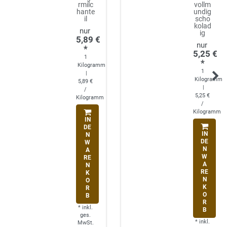
rmilc
vollm
hante
undig
il
scho
kolad
ig
5,89 €
*
5,25 €
1
*
Kilogramm
1
|
Kilogramm
5,89 €
|
/
5,25 €
Kilogramm
/
Kilogramm
IN
DE
IN
N
DE
W
N
A
W
RE
A
N
RE
K
N
O
K
R
O
B
R
*
inkl.
B
ges.
*
inkl.
MwSt.