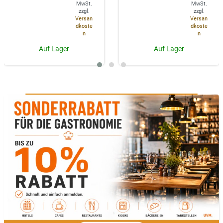
MwSt.
MwSt.
zzgl.
zzgl.
Versan
Versan
dkoste
dkoste
n
n
Auf Lager
Auf Lager