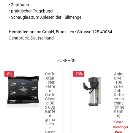
• Zapfhahn
• praktischer Tragebügel
• Schauglas zum Ablesen der Füllmenge
Hersteller:
animo GmbH, Franz Lenz Strasse 12F, 49084
Osnabrück, Deutschland
ZUBEHÖR
-8%
-29%
Coffe
Anim
efair
o MT
Filter
100
kaffe
Edels
e
tahl
Caffe
Kaffe
Class
emas
ic 80
chine
x 60g
(ohne
Kaffe
Kann
e
e)
gema
Unser
hlen
vorheriger
in
Gastr
Preis