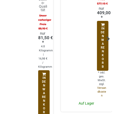
o-
577,15 €
Quali
tät
409,00 
Unser
*
vorheriger
Preis
88,90 €
IN
DE
N
81,50 €
W
*
A
4.8
RE
Kilogramm
N
|
K
16,98 €
O
/
R
B
Kilogramm
*
inkl.
ges.
IN
MwSt.
DE
zzgl.
N
Versan
W
dkoste
A
n
RE
N
Auf Lager
K
O
R