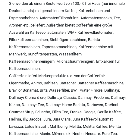
Sie werden ab einem Bestellwert von 100,- € frei Haus (nur innerhalb
Deutschlands) mit
gemahlenem Kaffee
,
Kaffeebohnen und
Espressobohnen
,
Automatenfüllprodukte
,
Automatensnacks
,
Tee
,
Aromen
etc. beliefert. Außerdem bietet Coffeefair eine große
Auswahl an
Kaffeevollautomaten
,
WMF Kaffeevollautomaten
,
Filterkaffeemaschinen
,
Siebträgermaschinen
,
Barista
Kaffeemaschinen
,
Espressomaschinen
,
Kaffeemaschine mit
Mahlwerk
,
Rundfiltergeräten
,
Wasserfiltern
,
Kaffeemaschinenreinigern
,
Milchschaumreinigern
,
Entkalkern für
Kaffeemaschinen
.
Coffeefair liefert Markenprodukte u.a. von der
Coffeefair
Eigenmarke
,
Animo
,
Bahlsen
,
Bartscher
,
Bartscher Kaffeemaschine
,
Bravilor Bonamat
,
Brita Wasserfilter
,
BWT water + more
,
Dallmayr
,
Dallmayr Crema d oro
,
Dallmayr Classic
,
Dallmayr Prodomo
,
Dallmayr
Kakao
,
Dallmayr Tee
,
Dallmayr Home Barista
,
Darboven
,
DaVinci
Gourmet Sirup
,
Eduscho
,
Eilles Tee
,
Franke
,
Gaggia
,
Gorilla Kaffee
,
Hellma
,
illy
,
Jacobs
,
Jura
,
Jura Claris
,
Jura Kaffeevollautomat
,
Lavazza
,
Lotus Biscoff
,
Mahlkönig
,
Melitta
,
Melitta Kaffee
,
Melitta
Kaffeemaschine
,
Monin
,
Mövenpick
,
Nestle
,
Nescafe
,
Pure Tea
,