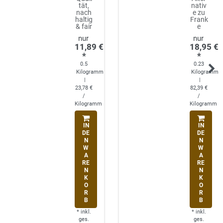
tät,
nativ
nach
e zu
haltig
Frank
& fair
e
11,89 €
18,95 €
*
*
0.5
0.23
Kilogramm
Kilogramm
|
|
23,78 €
82,39 €
/
/
Kilogramm
Kilogramm
IN
IN
DE
DE
N
N
W
W
A
A
RE
RE
N
N
K
K
O
O
R
R
B
B
*
inkl.
*
inkl.
ges.
ges.