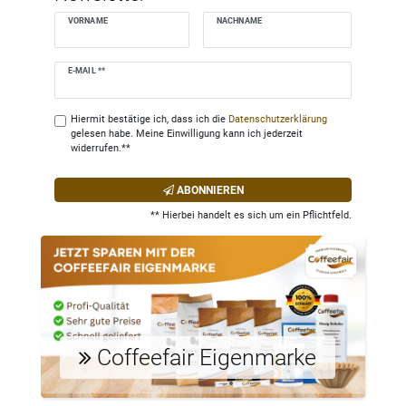
VORNAME
NACHNAME
Newsletter
E-MAIL **
Honig
Hiermit bestätige ich, dass ich die
Daten­schutz­erklärung
gelesen habe. Meine Einwilligung kann ich jederzeit
widerrufen.**
ABONNIEREN
** Hierbei handelt es sich um ein Pflichtfeld.
Coffeefair Eigenmarke