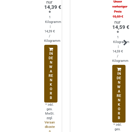
Unser
14,39 €
vorheriger
*
Preis
15,59 €
1
Kilogramm
14,59 €
|
14,39 €
*
/
1
Kilogramm
Kilogramm
|
14,59 €
IN
/
DE
Kilogramm
N
W
A
IN
RE
DE
N
N
K
W
O
A
R
RE
B
N
K
*
inkl.
O
ges.
R
MwSt.
B
zzgl.
Versan
*
inkl.
dkoste
ges.
n