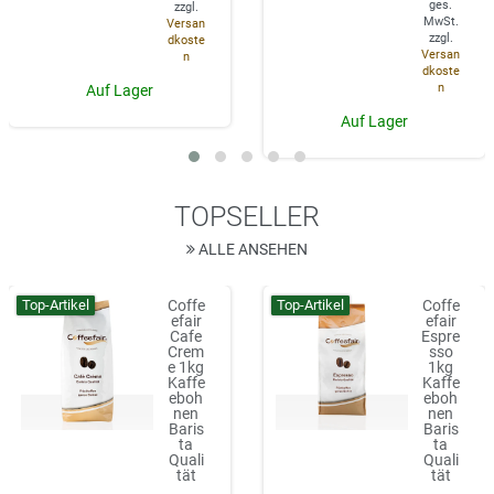
ges.
zzgl.
MwSt.
Versan
zzgl.
dkoste
Versan
n
dkoste
n
Auf Lager
Auf Lager
TOPSELLER
ALLE ANSEHEN
Top-Artikel
Top-Artikel
Coffe
Coffe
efair
efair
Cafe
Espre
Crem
sso
e 1kg
1kg
Kaffe
Kaffe
eboh
eboh
nen
nen
Baris
Baris
ta
ta
Quali
Quali
tät
tät