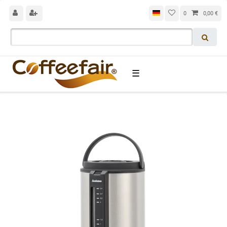
0
0,00 €
☰