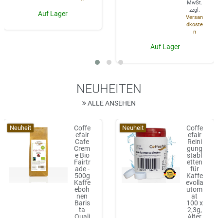
MwSt.
zzgl.
Auf Lager
Versan
dkoste
n
Auf Lager
NEUHEITEN
ALLE ANSEHEN
Neuheit
Neuheit
Coffe
Coffe
efair
efair
Cafe
Reini
Crem
gung
e Bio
stabl
Fairtr
etten
ade -
für
500g
Kaffe
Kaffe
evolla
eboh
utom
nen
at
Baris
100 x
ta
2,3g,
Quali
Alter