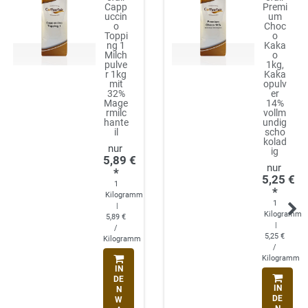
Capp
Premi
uccin
um
o
Choc
Toppi
o
ng 1
Kaka
Milch
o
pulve
1kg,
r 1kg
Kaka
mit
opulv
32%
er
Mage
14%
rmilc
vollm
hante
undig
il
scho
kolad
ig
5,89 €
*
5,25 €
1
*
Kilogramm
1
|
Kilogramm
5,89 €
|
/
5,25 €
Kilogramm
/
Kilogramm
IN
DE
IN
N
DE
W