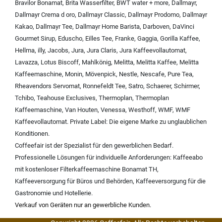
Bravilor Bonamat
,
Brita Wasserfilter
,
BWT water + more
,
Dallmayr
,
Dallmayr Crema d oro
,
Dallmayr Classic
,
Dallmayr Prodomo
,
Dallmayr
Kakao
,
Dallmayr Tee
,
Dallmayr Home Barista
,
Darboven
,
DaVinci
Gourmet Sirup
,
Eduscho
,
Eilles Tee
,
Franke
,
Gaggia
,
Gorilla Kaffee
,
Hellma
,
illy
,
Jacobs
,
Jura
,
Jura Claris
,
Jura Kaffeevollautomat
,
Lavazza
,
Lotus Biscoff
,
Mahlkönig
,
Melitta
,
Melitta Kaffee
,
Melitta
Kaffeemaschine
,
Monin
,
Mövenpick
,
Nestle
,
Nescafe
,
Pure Tea
,
Rheavendors Servomat
,
Ronnefeldt Tee
,
Satro
,
Schaerer
,
Schirmer
,
Tchibo
,
Teahouse Exclusives
,
Thermoplan
,
Thermoplan
Kaffeemaschine
,
Van Houten
,
Venessa
,
Westhoff
,
WMF
,
WMF
Kaffeevollautomat
.
Private Label:
Die eigene Marke zu unglaublichen
Konditionen.
Coffeefair ist der Spezialist für den gewerblichen Bedarf.
Professionelle Lösungen für individuelle Anforderungen:
Kaffeeabo
mit kostenloser Filterkaffeemaschine Bonamat TH
,
Kaffeeversorgung für Büros und Behörden
,
Kaffeeversorgung für die
Gastronomie und Hotellerie
.
Verkauf von Geräten nur an gewerbliche Kunden.