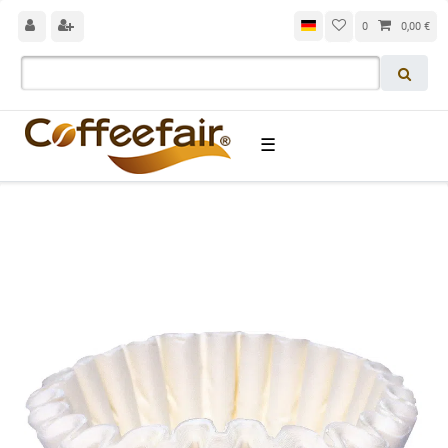
0
0,00 €
☰