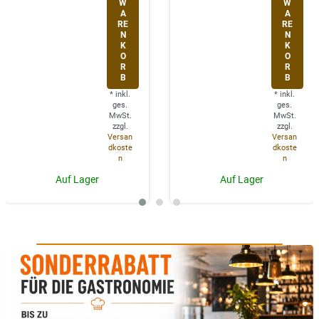
W
W
A
A
RE
RE
N
N
K
K
O
O
R
R
B
B
*
inkl.
*
inkl.
ges.
ges.
MwSt.
MwSt.
zzgl.
zzgl.
Versan
Versan
dkoste
dkoste
n
n
Auf Lager
Auf Lager