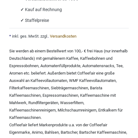
✓
Kauf auf Rechnung
✓
Staffelpreise
*
inkl. ges. MwSt. zzgl.
.
Versandkosten
Sie werden ab einem Bestellwert von 100,- € frei Haus (nur innerhalb
Deutschlands) mit
gemahlenem Kaffee
,
Kaffeebohnen und
Espressobohnen
,
Automatenfüllprodukte
,
Automatensnacks
,
Tee
,
Aromen
etc. beliefert. Außerdem bietet Coffeefair eine große
Auswahl an
Kaffeevollautomaten
,
WMF Kaffeevollautomaten
,
Filterkaffeemaschinen
,
Siebträgermaschinen
,
Barista
Kaffeemaschinen
,
Espressomaschinen
,
Kaffeemaschine mit
Mahlwerk
,
Rundfiltergeräten
,
Wasserfiltern
,
Kaffeemaschinenreinigern
,
Milchschaumreinigern
,
Entkalkern für
Kaffeemaschinen
.
Coffeefair liefert Markenprodukte u.a. von der
Coffeefair
Eigenmarke
,
Animo
,
Bahlsen
,
Bartscher
,
Bartscher Kaffeemaschine
,