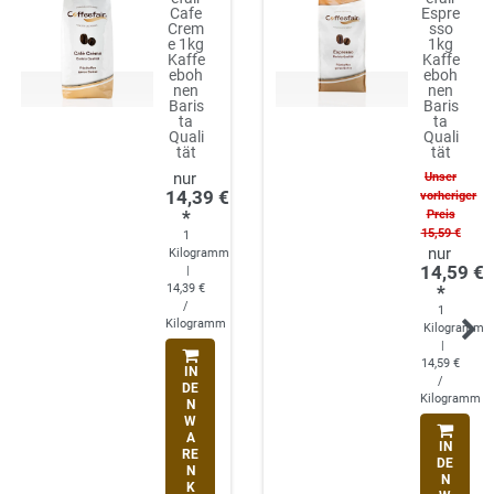
Cafe
Espre
Crem
sso
e 1kg
1kg
Kaffe
Kaffe
eboh
eboh
nen
nen
Baris
Baris
ta
ta
Quali
Quali
tät
tät
Unser
14,39 €
vorheriger
*
Preis
15,59 €
1
Kilogramm
14,59 €
|
14,39 €
*
/
1
Kilogramm
Kilogramm
|
14,59 €
IN
/
DE
Kilogramm
N
W
A
IN
RE
DE
N
N
K