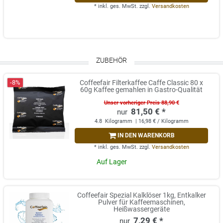
*
inkl. ges. MwSt.
zzgl.
Versandkosten
ZUBEHÖR
-8%
Coffeefair Filterkaffee Caffe Classic 80 x
60g Kaffee gemahlen in Gastro-Qualität
Unser vorheriger Preis 88,90 €
81,50 € *
4.8
Kilogramm
| 16,98 € / Kilogramm
IN DEN WARENKORB
*
inkl. ges. MwSt.
zzgl.
Versandkosten
Auf Lager
Coffeefair Spezial Kalklöser 1kg, Entkalker
Pulver für Kaffeemaschinen,
Heißwassergeräte
7,29 € *