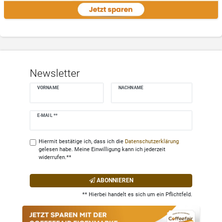
Newsletter
VORNAME
NACHNAME
Newsletter
E-MAIL **
Honig
Hiermit bestätige ich, dass ich die
Daten­schutz­erklärung
gelesen habe. Meine Einwilligung kann ich jederzeit
widerrufen.**
ABONNIEREN
** Hierbei handelt es sich um ein Pflichtfeld.