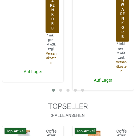
N
A
W
RE
A
N
RE
K
N
O
K
R
O
B
R
*
inkl.
B
ges.
*
inkl.
MwSt.
ges.
zzgl.
MwSt.
Versan
zzgl.
dkoste
Versan
n
dkoste
n
Auf Lager
Auf Lager
TOPSELLER
ALLE ANSEHEN
Top-Artikel
Top-Artikel
Coffe
Coffe
efair
efair