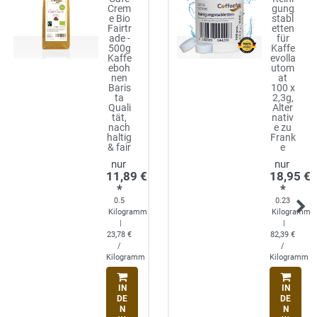
Crem
gung
e Bio
stabl
Fairtr
etten
ade -
für
500g
Kaffe
Kaffe
evolla
eboh
utom
nen
at
Baris
100 x
ta
2,3g,
Quali
Alter
tät,
nativ
nach
e zu
haltig
Frank
& fair
e
11,89 €
18,95 €
*
*
0.5
0.23
Kilogramm
Kilogramm
|
|
23,78 €
82,39 €
/
/
Kilogramm
Kilogramm
IN
IN
DE
DE
N
N