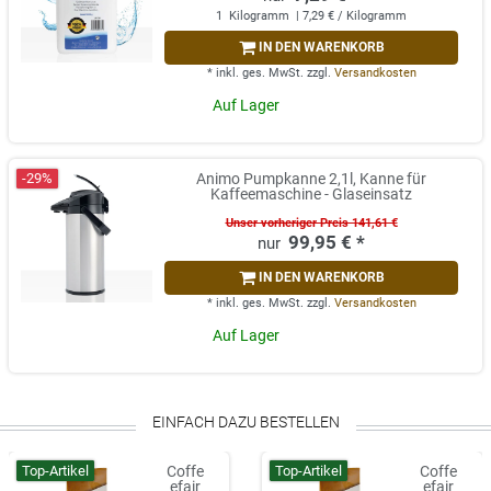
1
Kilogramm
| 7,29 € / Kilogramm
IN DEN WARENKORB
*
inkl. ges. MwSt.
zzgl.
Versandkosten
Auf Lager
-29%
Animo Pumpkanne 2,1l, Kanne für
Kaffeemaschine - Glaseinsatz
Unser vorheriger Preis 141,61 €
99,95 € *
IN DEN WARENKORB
*
inkl. ges. MwSt.
zzgl.
Versandkosten
Auf Lager
EINFACH DAZU BESTELLEN
Top-Artikel
Top-Artikel
Coffe
Coffe
efair
efair