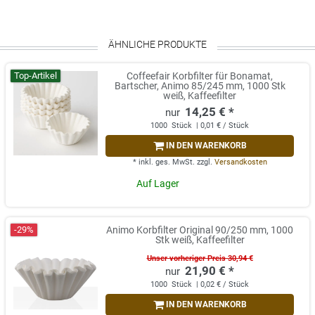
ÄHNLICHE PRODUKTE
Top-Artikel
Coffeefair Korbfilter für Bonamat,
Bartscher, Animo 85/245 mm, 1000 Stk
weiß, Kaffeefilter
14,25 € *
1000
Stück
| 0,01 € / Stück
IN DEN WARENKORB
*
inkl. ges. MwSt.
zzgl.
Versandkosten
Auf Lager
-29%
Animo Korbfilter Original 90/250 mm, 1000
Stk weiß, Kaffeefilter
Unser vorheriger Preis 30,94 €
21,90 € *
1000
Stück
| 0,02 € / Stück
IN DEN WARENKORB