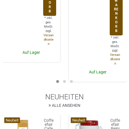
W
O
A
R
RE
B
N
K
*
inkl.
O
ges.
R
MwSt.
B
zzgl.
Versan
*
inkl.
dkoste
ges.
n
MwSt.
zzgl.
Auf Lager
Versan
dkoste
n
Auf Lager
NEUHEITEN
ALLE ANSEHEN
Neuheit
Neuheit
Coffe
Coffe
efair
efair
Cafe
Reini