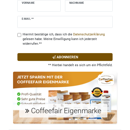
VORNAME
NACHNAME
Newsletter
E-MAIL **
Honig
Hiermit bestätige ich, dass ich die
Daten­schutz­erklärung
gelesen habe. Meine Einwilligung kann ich jederzeit
widerrufen.**
ABONNIEREN
** Hierbei handelt es sich um ein Pflichtfeld.
Coffeefair Eigenmarke