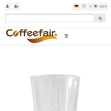
0
0,00 €
☰