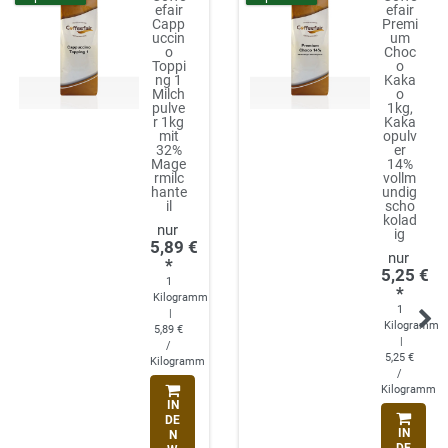
efair
efair
Capp
Premi
uccin
um
o
Choc
Toppi
o
ng 1
Kaka
Milch
o
pulve
1kg,
r 1kg
Kaka
mit
opulv
32%
er
Mage
14%
rmilc
vollm
hante
undig
il
scho
kolad
ig
5,89 €
*
5,25 €
1
*
Kilogramm
1
|
Kilogramm
5,89 €
|
/
5,25 €
Kilogramm
/
Kilogramm
IN
DE
IN
N