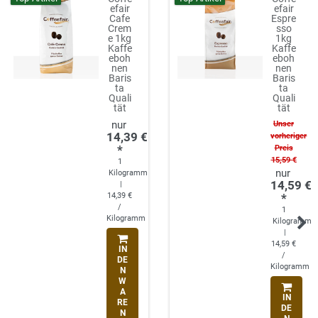
efair
efair
Cafe
Espre
Crem
sso
e 1kg
1kg
Kaffe
Kaffe
eboh
eboh
nen
nen
Baris
Baris
ta
ta
Quali
Quali
tät
tät
Unser
14,39 €
vorheriger
*
Preis
15,59 €
1
Kilogramm
14,59 €
|
14,39 €
*
/
1
Kilogramm
Kilogramm
|
14,59 €
IN
/
DE
Kilogramm
N
W
A
IN
RE
DE
N