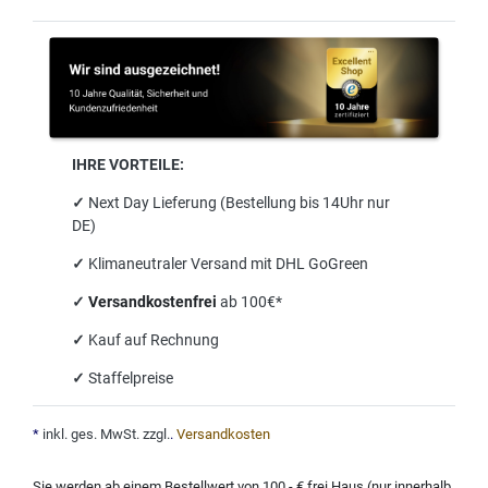
IHRE VORTEILE:
✓
Next Day Lieferung (Bestellung bis 14Uhr nur
DE)
✓
Klimaneutraler Versand mit DHL GoGreen
✓
Versandkostenfrei
ab 100€*
✓
Kauf auf Rechnung
✓
Staffelpreise
*
inkl. ges. MwSt. zzgl.
.
Versandkosten
Sie werden ab einem Bestellwert von 100,- € frei Haus (nur innerhalb