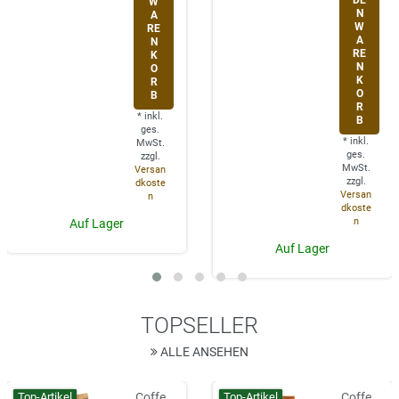
DE
W
N
A
W
RE
A
N
RE
K
N
O
K
R
O
B
R
*
inkl.
B
ges.
*
inkl.
MwSt.
ges.
zzgl.
MwSt.
Versan
zzgl.
dkoste
Versan
n
dkoste
n
Auf Lager
Auf Lager
TOPSELLER
ALLE ANSEHEN
Top-Artikel
Top-Artikel
Coffe
Coffe