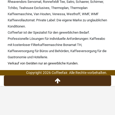
Rheavendors Servomat
,
Ronnefeldt Tee
,
Satro
,
Schaerer
,
Schirmer
,
Tchibo
,
Teahouse Exclusives
,
Thermoplan
,
Thermoplan
Kaffeemaschine
,
Van Houten
,
Venessa
,
Westhoff
,
WMF
,
WMF
Kaffeevollautomat
.
Private Label:
Die eigene Marke zu unglaublichen
Konditionen.
Coffeefair ist der Spezialist für den gewerblichen Bedarf.
Professionelle Lösungen für individuelle Anforderungen:
Kaffeeabo
mit kostenloser Filterkaffeemaschine Bonamat TH
,
Kaffeeversorgung für Büros und Behörden
,
Kaffeeversorgung für die
Gastronomie und Hotellerie
.
Verkauf von Geräten nur an gewerbliche Kunden.
Copyright 2026 Coffeefair. Alle Rechte vorbehalten.