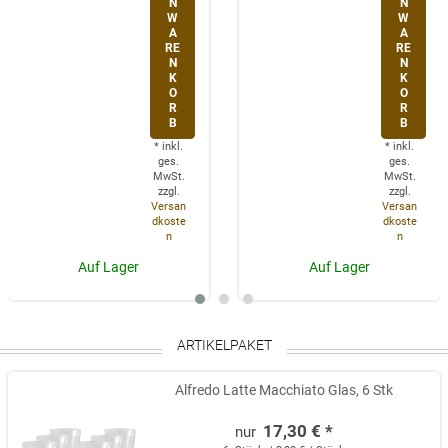
N
N
W
W
A
A
RE
RE
N
N
K
K
O
O
R
R
B
B
*
inkl.
*
inkl.
ges.
ges.
MwSt.
MwSt.
zzgl.
zzgl.
Versan
Versan
dkoste
dkoste
n
n
Auf Lager
Auf Lager
ARTIKELPAKET
Alfredo Latte Macchiato Glas, 6 Stk
17,30 € *