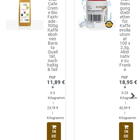
Cafe
Reini
Crem
gung
e Bio
stabl
Fairtr
etten
ade -
für
500g
Kaffe
Kaffe
evolla
eboh
utom
nen
at
Baris
100 x
ta
2,3g,
Quali
Alter
tät,
nativ
nach
e zu
haltig
Frank
& fair
e
11,89 €
18,95 €
*
*
0.5
0.23
Kilogramm
Kilogramm
|
|
23,78 €
82,39 €
/
/
Kilogramm
Kilogramm
IN
IN
DE
DE