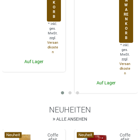
N
K
W
O
A
R
RE
B
N
K
*
inkl.
O
ges.
R
MwSt.
B
zzgl.
Versan
*
inkl.
dkoste
ges.
n
MwSt.
zzgl.
Auf Lager
Versan
dkoste
n
Auf Lager
NEUHEITEN
ALLE ANSEHEN
Neuheit
Neuheit
Coffe
Coffe
efair
efair